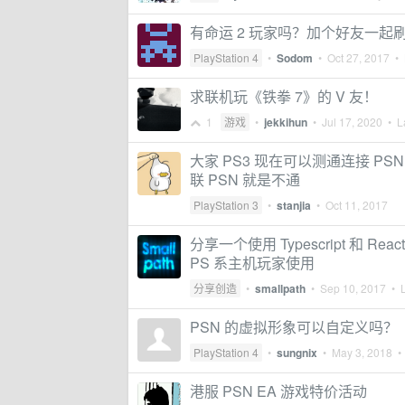
有命运 2 玩家吗？加个好友一起
PlayStation 4
•
Sodom
•
Oct 27, 2017
• 
求联机玩《铁拳 7》的 V 友！
1
游戏
•
jekkihun
•
Jul 17, 2020
• La
大家 PS3 现在可以测通连接 PSN
联 PSN 就是不通
PlayStation 3
•
stanjia
•
Oct 11, 2017
分享一个使用 Typescript 和 Reac
PS 系主机玩家使用
分享创造
•
smallpath
•
Sep 10, 2017
• L
PSN 的虚拟形象可以自定义吗？
PlayStation 4
•
sungnix
•
May 3, 2018
• 
港服 PSN EA 游戏特价活动