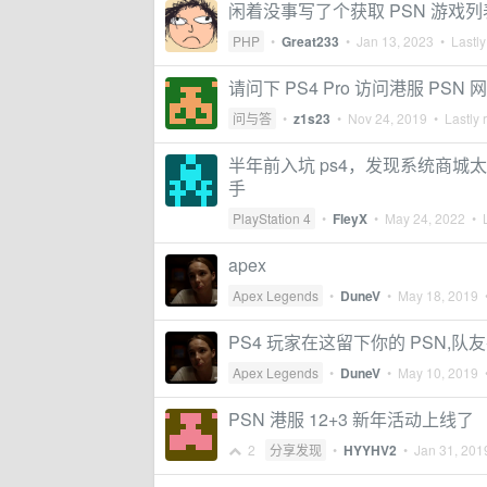
闲着没事写了个获取 PSN 游戏
PHP
•
Great233
•
Jan 13, 2023
• Lastly
请问下 PS4 Pro 访问港服 P
问与答
•
z1s23
•
Nov 24, 2019
• Lastly 
半年前入坑 ps4，发现系统商城
手
PlayStation 4
•
FleyX
•
May 24, 2022
• L
apex
Apex Legends
•
DuneV
•
May 18, 2019
•
PS4 玩家在这留下你的 PSN,队
Apex Legends
•
DuneV
•
May 10, 2019
•
PSN 港服 12+3 新年活动上线了
2
分享发现
•
HYYHV2
•
Jan 31, 201