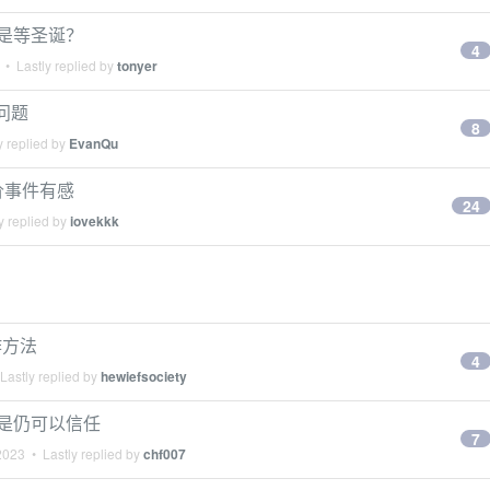
还是等圣诞？
4
• Lastly replied by
tonyer
的问题
8
y replied by
EvanQu
价事件有感
24
y replied by
iovekkk
作方法
4
Lastly replied by
hewiefsociety
不是仍可以信任
7
2023
• Lastly replied by
chf007