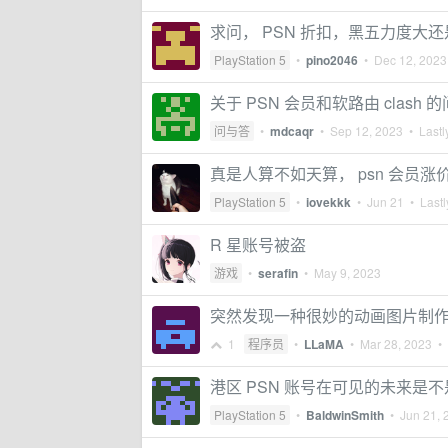
求问， PSN 折扣，黑五力度大
PlayStation 5
•
pino2046
•
Dec 12, 2023
关于 PSN 会员和软路由 clash 
问与答
•
mdcaqr
•
Sep 12, 2023
• Lastl
真是人算不如天算， psn 会员涨
PlayStation 5
•
iovekkk
•
Jun 21
• Lastl
R 星账号被盗
游戏
•
serafin
•
May 9, 2023
突然发现一种很妙的动画图片制
1
程序员
•
LLaMA
•
Mar 28, 2023
• 
港区 PSN 账号在可见的未来是
PlayStation 5
•
BaldwinSmith
•
Jun 21, 