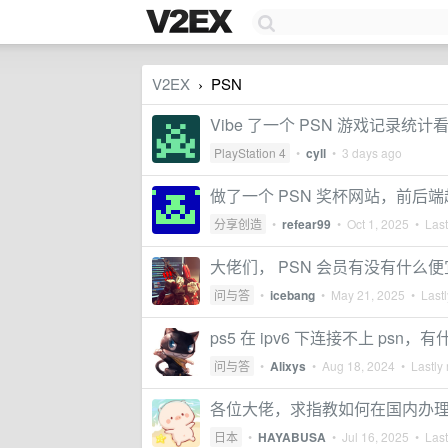
V2EX
PSN
›
Vibe 了一个 PSN 游戏记录统计
PlayStation 4
•
cyll
•
3 days ago
做了一个 PSN 奖杯网站，前后端超
分享创造
•
refear99
•
Oct 1, 2025
• Last
大佬们， PSN 会员有没有什么
问与答
•
icebang
•
May 21, 2025
• Lastl
ps5 在 ipv6 下连接不上 psn
问与答
•
Alixys
•
Aug 18, 2024
• Lastly 
各位大佬，求指教如何在国内办理可
日本
•
HAYABUSA
•
Jul 16, 2025
• Last