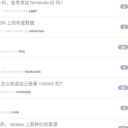
ID，会考虑加 Nintendo ID 吗？
2
 Lastly replied by
yggd
PSN 上的年度数据
2
 Lastly replied by
silvernoo
26
y replied by
6du
4
astly replied by
haokaixin
用户是怎么知道自己是第 100000 的?
26
 replied by
minininja
2
lied by
Livid
， taobao 上那种比较靠谱