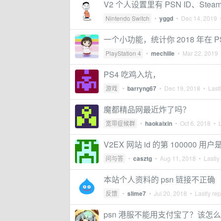
V2 个人设置里有 PSN ID、Steam 
Nintendo Switch
•
yggd
•
Dec 14, 2019
•
一个小功能，统计你 2018 年在 
PlayStation 4
•
mechille
•
Mar 22, 2019
•
PS4 吃鸡入坑，
游戏
•
barryng67
•
Dec 19, 2018
• Lastl
魔都精品网最近炸了吗？
宽带症候群
•
haokaixin
•
Oct 6, 2018
• L
V2EX 网站 id 的第 100000 
问与答
•
casztg
•
Aug 11, 2018
• Lastly
本站个人资料的 psn 链接不正确
反馈
•
slime7
•
Jul 20, 2018
• Lastly rep
psn 港服不能用支付宝了？该怎么办