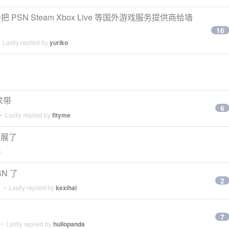
SN Steam Xbox Live 等国外游戏服务提供商给墙
16
 Lastly replied by
yuriko
求带
6
 Lastly replied by
fityme
进展了
5
N 了
2
5
• Lastly replied by
kexihai
7
• Lastly replied by
hullopanda