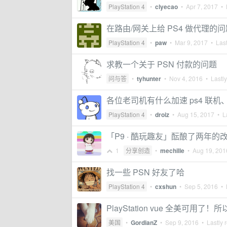
PlayStation 4
•
clyecao
•
Apr 7, 2017
• L
在路由/网关上给 PS4 做代理的问
PlayStation 4
•
paw
•
Mar 9, 2017
• Last
求教一个关于 PSN 付款的问题
问与答
•
tyhunter
•
Nov 4, 2016
• Lastly
各位老司机有什么加速 ps4 联
PlayStation 4
•
droiz
•
Aug 15, 2017
• La
「P9 · 酷玩趣友」酝酿了两年的改
1
分享创造
•
mechille
•
Aug 19, 201
找一些 PSN 好友了哈
PlayStation 4
•
cxshun
•
Sep 5, 2016
• L
PlayStation vue 全美可用
美国
•
GordianZ
•
Sep 9, 2016
• Lastly 