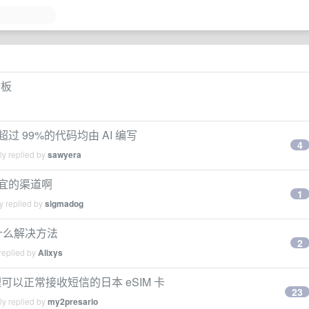
看板
过 99%的代码均由 AI 编写
4
ly replied by
sawyera
便宜的渠道啊
1
y replied by
sigmadog
，有什么解决方法
2
replied by
Alixys
以正常接收短信的日本 eSIM 卡
23
ly replied by
my2presario