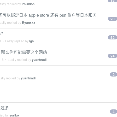
15
stly replied by
Phishion
以绑定日本 apple store 还有 psn 账户等日本服务
20
stly replied by
Ryanxxx
办？
52
8
• Lastly replied by
lgh
PS3 那么你可能需要这个网站
24
018
• Lastly replied by
yuanfnadi
2
stly replied by
yuanfnadi
数过多
4
lied by
yuriko