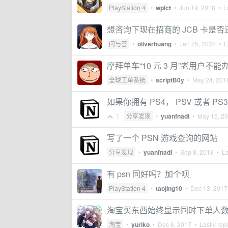
PlayStation 4
•
wplct
•
Jun 19, 2018
• La
想咨询下现在招商的 JCB 卡是否还可
问与答
•
oliverhuang
•
Jan 25, 2022
• La
摩拜单车“10 元 3 月”老用户不能
全球工单系统
•
scriptB0y
•
May 24, 201
如果你拥有 PS4， PSV 或者 
1
分享发现
•
yuanfnadi
•
May 15, 2
写了一个 PSN 游戏查询的网站
分享发现
•
yuanfnadi
•
Sep 8, 2018
• La
有 psn 同好吗？加个呗
PlayStation 4
•
taojing10
•
Dec 13, 2017
淘宝买东西始终显示同时下单人
淘宝
•
yuriko
•
Dec 6, 2017
• Lastly rep