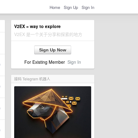
Home
Sign Up
Sign In
V2EX = way to explore
V2EX 是一个关于分享和探索的地方
Sign Up Now
For Existing Member
Sign In
接码 Telegram 机器人