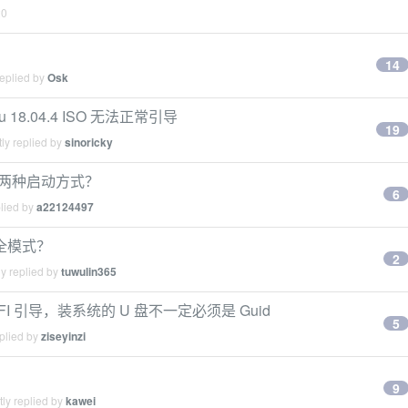
20
14
replied by
Osk
tu 18.04.4 ISO 无法正常引导
19
ly replied by
sinoricky
I 两种启动方式？
6
plied by
a22124497
入安全模式？
2
y replied by
tuwulin365
 引导，装系统的 U 盘不一定必须是 Guid
5
plied by
ziseyinzi
9
ly replied by
kawei