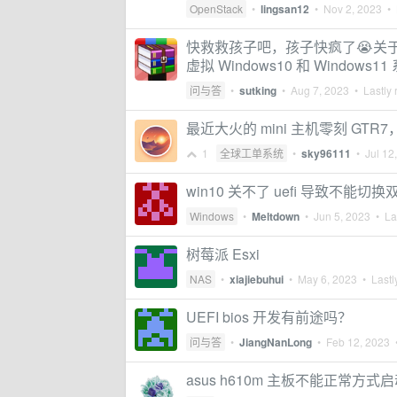
OpenStack
•
lingsan12
•
Nov 2, 2023
• 
快救救孩子吧，孩子快疯了😭关于 VMwa
虚拟 Windows10 和 Windows
问与答
•
sutking
•
Aug 7, 2023
• Lastly 
最近大火的 mini 主机零刻 GTR
1
全球工单系统
•
sky96111
•
Jul 12
win10 关不了 uefi 导致不能切
Windows
•
Meltdown
•
Jun 5, 2023
• Las
树莓派 Esxi
NAS
•
xiajiebuhui
•
May 6, 2023
• Lastl
UEFI bios 开发有前途吗？
问与答
•
JiangNanLong
•
Feb 12, 2023
•
asus h610m 主板不能正常方式启动 u