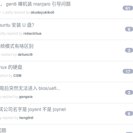
gen8 裸机装 manjaro 引导问题
61
• Lastly replied by
okudayukiko0
untu 安装 U 盘？
8
tly replied by
rebackhua
操作系统模式有啥区别
3
 replied by
defunct9
nux 的硬盘
17
plied by
CSM
 周后突然无法进入 bios/uefi...
3
y replied by
gangsta
司名字是 joyent 不是 joynet
6
y replied by
henglinli
问题