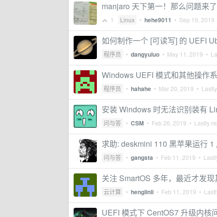
manjaro 天下第一！那么问题来了， 
1
Linux
•
hehe9011
•
Sep 19, 2019
如何制作一个 [可读写] 的 UEFI Ub
程序员
•
dangyuluo
•
May 11, 2019
• Las
Windows UEFI 模式和其他
程序员
•
hahahe
•
Mar 20, 2019
• Lastly
安装 Windows 时无法识别装有 Li
问与答
•
CSM
•
Feb 26, 2019
• Lastly re
求助: deskmini 110 黑苹果运行 1
问与答
•
gangsta
•
Feb 11, 2019
• Lastl
关注 SmartOS 多年，最近才发现其公
云计算
•
henglinli
•
Feb 11, 2019
• Lastl
UEFI 模式下 CentOS7 升级内核