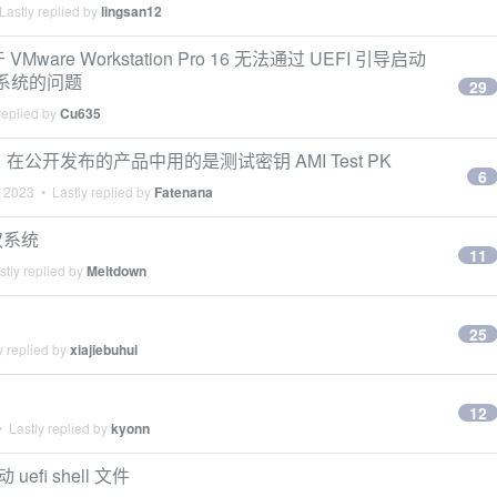
Lastly replied by
lingsan12
re Workstation Pro 16 无法通过 UEFI 引导启动
11 系统的问题
29
replied by
Cu635
7，在公开发布的产品中用的是测试密钥 AMI Test PK
6
, 2023
• Lastly replied by
Fatenana
换双系统
11
tly replied by
Meltdown
25
y replied by
xiajiebuhui
12
 Lastly replied by
kyonn
efi shell 文件