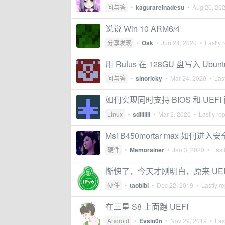
问与答
•
kagurareinadesu
•
Aug 20, 20
说说 Win 10 ARM6/4
分享发现
•
Osk
•
Jun 24, 2020
• Lastly 
用 Rufus 在 128GU 盘写入 Ubun
问与答
•
sinoricky
•
Mar 24, 2020
• Last
如何实现同时支持 BIOS 和 UEF
Linux
•
sdlllllll
•
Mar 2, 2020
• Lastly re
Msi B450mortar max 如何进
硬件
•
Memorainer
•
Jan 3, 2020
• Lastl
惭愧了，今天才刚明白，原来 UEFI
硬件
•
taobibi
•
Dec 22, 2019
• Lastly re
在三星 S8 上面跑 UEFI
Android
•
Evsio0n
•
Nov 29, 2019
• Last