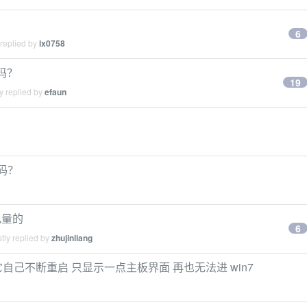
6
 replied by
lx0758
吗？
19
y replied by
efaun
码？
电量的
6
tly replied by
zhujinliang
启 它自己不断重启 只显示一点主板界面 再也无法进 win7