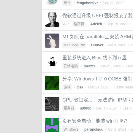
硬件
•
fengchen0vr
•
Sep 22, 2022
微软通过升级 UEFI 强制报废了我的丐
1
程序员
•
Adelell
•
Sep 18, 2022
• 
M1 如何在 parallels 上安装 ARM
MacBook Pro
•
H0u5er
•
Jul 9, 2022
• La
重装系统进入 Bios 找不到 u 盘
云修电脑
•
me221
•
Jun 21, 2022
• Lastl
分享: Windows 11/10 OOB
微软
•
Osk
•
Mar 21, 2023
• Lastly repl
CPU 软锁定后，无法访问 IPMI 
服务器
•
sl0000
•
Dec 16, 2021
• Lastly
没有安全启动，能装 win11 吗？
Windows
•
paranoiagu
•
Oct 8, 2021
• L