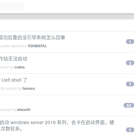
PVE)成功后重启没引导系统怎么回事
1
Lastly replied by
YGHMXFAL
20 工作站无法启动
2
eplied by
cndns
i shell 了
7
tly replied by
hanssx
52
 replied by
wheat0r
偶尔启动 windows server 2019 系列，会卡在启动界面，硬
败次数较多。
2