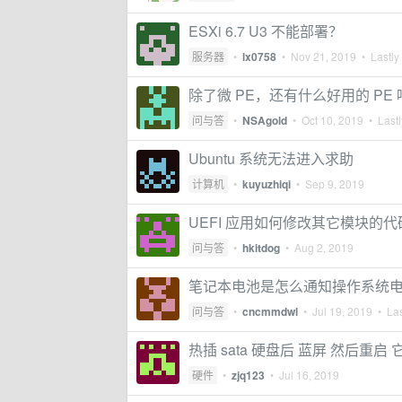
ESXi 6.7 U3 不能部署？
服务器
•
lx0758
•
Nov 21, 2019
• Lastly
除了微 PE，还有什么好用的 PE 
问与答
•
NSAgold
•
Oct 10, 2019
• Lastl
Ubuntu 系统无法进入求助
计算机
•
kuyuzhiqi
•
Sep 9, 2019
UEFI 应用如何修改其它模块的代
问与答
•
hkitdog
•
Aug 2, 2019
笔记本电池是怎么通知操作系统
问与答
•
cncmmdwl
•
Jul 19, 2019
• Las
热插 sata 硬盘后 蓝屏 然后重
硬件
•
zjq123
•
Jul 16, 2019