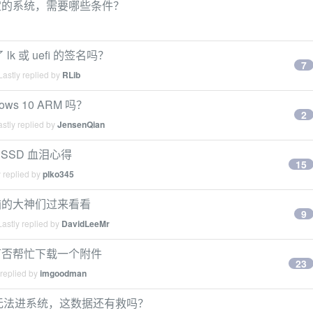
定的系统，需要哪些条件？
 lk 或 uefi 的签名吗？
7
astly replied by
RLib
ws 10 ARM 吗？
2
stly replied by
JensenQian
级 SSD 血泪心得
15
 replied by
plko345
脑的大神们过来看看
9
astly replied by
DavidLeeMr
可否帮忙下载一个附件
23
 replied by
imgoodman
导区失败无法进系统，这数据还有救吗？