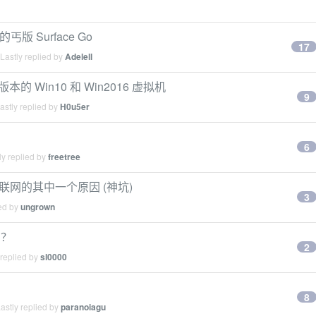
版 Surface Go
17
Lastly replied by
Adelell
 版本的 Win10 和 Win2016 虚拟机
9
stly replied by
H0u5er
6
y replied by
freetree
E 强制联网的其中一个原因 (神坑)
3
ied by
ungrown
吗？
2
 replied by
sl0000
8
astly replied by
paranoiagu