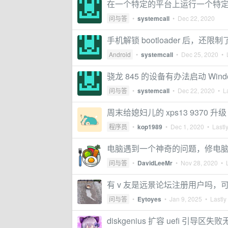
在一个特定的平台上运行一个特
问与答
•
systemcall
•
Dec 22, 2020
手机解锁 bootloader 后，还限制了
Android
•
systemcall
•
Dec 25, 2020
• L
骁龙 845 的设备有办法启动 Windo
问与答
•
systemcall
•
Dec 22, 2020
• La
周末给媳妇儿的 xps13 9370 升
程序员
•
kop1989
•
Dec 1, 2020
• Lastly
电脑遇到一个神奇的问题，修电
问与答
•
DavidLeeMr
•
Nov 28, 2020
• L
有 v 友是远景论坛注册用户吗，
问与答
•
Eytoyes
•
Jan 9, 2025
• Lastly
diskgenius 扩容 uefi 引