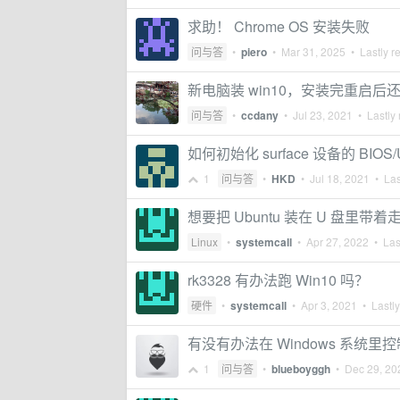
求助！ Chrome OS 安装失败
问与答
•
piero
•
Mar 31, 2025
• Lastly r
新电脑装 win10，安装完重启后
问与答
•
ccdany
•
Jul 23, 2021
• Lastly 
如何初始化 surface 设备的 BIOS
1
问与答
•
HKD
•
Jul 18, 2021
• Las
想要把 Ubuntu 装在 U 盘里
Linux
•
systemcall
•
Apr 27, 2022
• Last
rk3328 有办法跑 Win10 吗？
硬件
•
systemcall
•
Apr 3, 2021
• Lastly
有没有办法在 Windows 系统里控
1
问与答
•
blueboyggh
•
Dec 29, 20