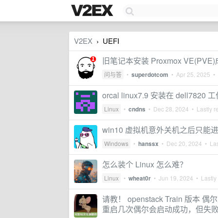
V2EX
UEFI
›
旧笔记本安装 Proxmox VE(
问与答
•
superdotcom
•
Apr 25, 2025
• 
orcal linux7.9 安装在 dell78
Linux
•
cndns
•
Dec 28, 2024
• Lastly r
win10 虚拟机意外关机之后只能进 Uef
Windows
•
hanssx
•
Dec 20, 2024
• Las
怎么装个 Linux 怎么难？
Linux
•
wheat0r
•
Jun 19, 2024
• Lastly
请教！ openstack Train 版本 
重启几次偶尔会启动成功，但失