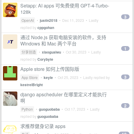
Setapp: AI apps 可免费使用 GPT-4-Turbo-
128k
3
OpenAI
•
justin2018
•
Dec 11, 2023
• Lastly
replied by
cppgohan
通过 Node.js 获取电脑安装的软件，支持
Windows 和 Mac 两个平台
1
分享创造
•
xiaoguaiwu
•
Oct 30, 2023
• Lastly
replied by
Corybyte
Apple store 如何上传国际版
3
App Store
•
keyle
•
Oct 25, 2023
• Lastly replied by
kestrelBright
django apscheduler 在哪里定义才能执行
啊
2
Python
•
guoguobaba
•
Oct 17, 2023
• Lastly
replied by
guoguobaba
求推荐健身记录 apps