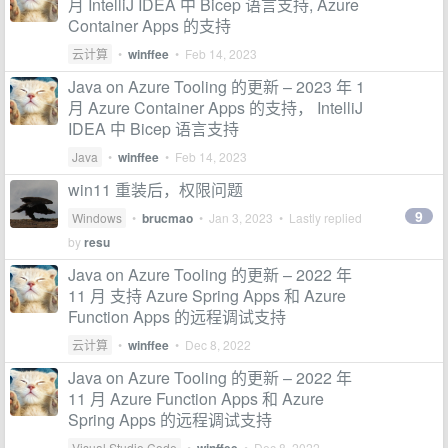
月 IntelliJ IDEA 中 Bicep 语言支持, Azure
Container Apps 的支持
云计算
•
winffee
•
Feb 14, 2023
Java on Azure Tooling 的更新 – 2023 年 1
月 Azure Container Apps 的支持， IntelliJ
IDEA 中 Bicep 语言支持
Java
•
winffee
•
Feb 14, 2023
win11 重装后，权限问题
9
Windows
•
brucmao
•
Jan 3, 2023
• Lastly replied
by
resu
Java on Azure Tooling 的更新 – 2022 年
11 月 支持 Azure Spring Apps 和 Azure
Function Apps 的远程调试支持
云计算
•
winffee
•
Dec 8, 2022
Java on Azure Tooling 的更新 – 2022 年
11 月 Azure Function Apps 和 Azure
Spring Apps 的远程调试支持
Visual Studio Code
•
•
Dec 8, 2022