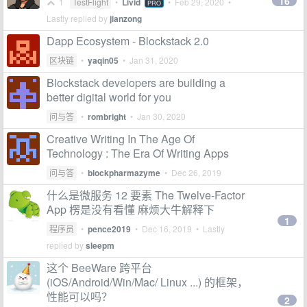
16
1
TestFlight
•
Livid
•
Feb 29, 2020
•
PRO
Lastly replied by
jianzong
Dapp Ecosystem - Blockstack 2.0
区块链
•
yaqin05
•
Jan 31, 2020
Blockstack developers are building a
better digital world for you
问与答
•
rombright
•
Jan 30, 2020
Creative Writing In The Age Of
Technology : The Era Of Writing Apps
问与答
•
blockpharmazyme
•
Dec 26, 2019
什么是微服务 12 要素 The Twelve-Factor
App 楞是没有看懂 麻烦大牛解释下
1
程序员
•
pence2019
•
Dec 16, 2019
• Lastly
replied by
sleepm
这个 BeeWare 跨平台
(iOS/Android/Win/Mac/ Linux ...) 的框架，
性能可以吗？
2