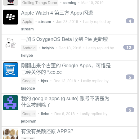
Getting Things Done
•
ccming
•
Mar 10, 2019
Apple Watch 4 第三方 Apps 闪退
4
Apple
•
stream
•
Jan 28, 2019
• Lastly replied by
stream
一加 5 OxygenOS Beta 收到 Pie 更新啦
12
Android
•
heiybb
•
Dec 13, 2018
• Lastly replied by
heiybb
刚翻出来个古董的 Google Apps，可惜是
已经关停的 *.co.cc
5
Google
•
hjxx
•
Dec 13, 2018
• Lastly replied by
lasonce
我的 google apps (g suite) 账号不清楚为
什么被删除了
5
Google
•
liebo
•
Dec 6, 2018
• Lastly replied by
jetbillwin
有没有美颜还原 APPS？