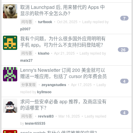
取消 Launchpad 后, 用来替代的 Apps 中
显示的软件不全怎么办?
7
问与答
•
turfbook
•
Oct 26, 2025
• Lastly replied by
p2007
我有个问题，为什么很多国外应用明明有
手机 app。可为什么不支持扫码登陆呢？
26
问与答
•
kisaho
•
Apr 21, 2025
• Lastly replied by
maix27
Lenny's Newsletter 订阅 200 美金就可以
赠送一堆应用，包括了 cursor 的年费会员
4
分享发现
•
zeyangstudies
•
Apr 17, 2025
• Lastly
replied by
kylinsoo
求问一些安卓必备 app 推荐，及商店没有
的话哪里下？
4
问与答
•
revival83
•
Mar 16, 2025
• Lastly replied
by
tester65535
apple watch 有什么值得推荐的应用？