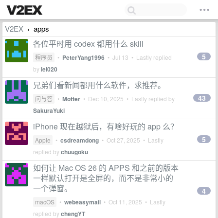
V2EX
apps
›
各位平时用 codex 都用什么 skill
5
程序员
•
PeterYang1996
•
Jul 13
• Lastly replied
by
lel020
兄弟们看新闻都用什么软件，求推荐。
43
问与答
•
Motter
•
Dec 10, 2025
• Lastly replied by
SakuraYuki
iPhone 现在越狱后，有啥好玩的 app 么？
5
Apple
•
csdreamdong
•
Oct 27, 2025
• Lastly
replied by
chuugoku
如何让 Mac OS 26 的 APPS 和之前的版本
一样默认打开是全屏的，而不是非常小的
一个弹窗。
4
macOS
•
webeasymail
•
Oct 11, 2025
• Lastly
replied by
chengYT