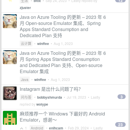
12
生活
•
bfox
•
Sep 24, 2023
• Lastly replied by
zjuster
Java on Azure Tooling 的更新 – 2023 年 6
月 Open-source Emulator 集成、Spring
Apps Standard Consumption and
Dedicated Plan 支持
云计算
•
winffee
•
Aug 1, 2023
Java on Azure Tooling 的更新 – 2023 年 6
月 Spring Apps Standard Consumption
and Dedicated Plan 支持、Open-source
Emulator 集成
Java
•
winffee
•
Aug 1, 2023
Instagram 是出什么问题了吗？
3
问与答
•
bobbyshmurda
•
Jul 19, 2023
• Lastly
replied by
wotype
麻烦推荐一个 Windows 下最好的 Android
Emulator，感谢～
23
1
Android
•
enihcam
•
Feb 29, 2024
• Lastly