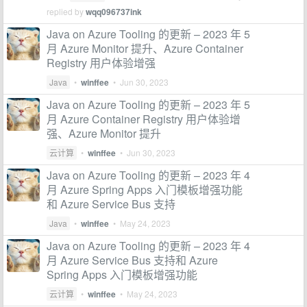
replied by
wqq096737ink
Java on Azure Tooling 的更新 – 2023 年 5
月 Azure Monitor 提升、Azure Container
Registry 用户体验增强
Java
•
winffee
•
Jun 30, 2023
Java on Azure Tooling 的更新 – 2023 年 5
月 Azure Container Registry 用户体验增
强、Azure Monitor 提升
云计算
•
winffee
•
Jun 30, 2023
Java on Azure Tooling 的更新 – 2023 年 4
月 Azure Spring Apps 入门模板增强功能
和 Azure Service Bus 支持
Java
•
winffee
•
May 24, 2023
Java on Azure Tooling 的更新 – 2023 年 4
月 Azure Service Bus 支持和 Azure
Spring Apps 入门模板增强功能
云计算
•
winffee
•
May 24, 2023