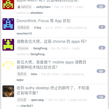
33
 WATCH
•
JeffyChen
•
Feb 18, 2025
• Lastly
replied by
shewhen
Devonthink, Focus 等 App 折扣
1
优惠信息
•
CVay
•
Jul 31, 2024
• Lastly replied by
neochen13
请教各位大佬，这是 chrome 的 apps 吗？
2
Chrome
•
GengFeng
•
Apr 29, 2024
• Lastly
replied by
GengFeng
各位大佬，准备做个 mobile apps 请教目
前哪种技术栈比较合适？
30
程序员
•
bfox
•
Feb 26, 2024
• Lastly replied by
lwjlol
收到 authy desktop 终止的邮件了，不知道
还有啥平替？
14
问与答
•
qweruiop
•
Feb 14, 2024
• Lastly replied
by
charlie21