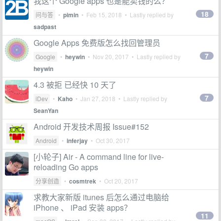
我这个 Google apps 也是能卖钱的么？
18
问与答
•
pimin
•
Feb 15, 2018
• Lastly replied by
sadpast
Google Apps 免费版怎么找回管理员
7
Google
•
heywin
•
Nov 20, 2017
• Lastly replied by
heywin
4.3 被拒 已经快 10 天了
7
iDev
•
Kaho
•
Jan 27, 2018
• Lastly replied by
SeanYan
Android 开发技术周报 Issue#152
Android
•
inferjay
•
Oct 30, 2017
[小轮子] Air - A command line for live-
reloading Go apps
分享创造
•
cosmtrek
•
Oct 20, 2017
求教大家新版 itunes 后怎么通过电脑给
iPhone 、 iPad 安装 apps？
11