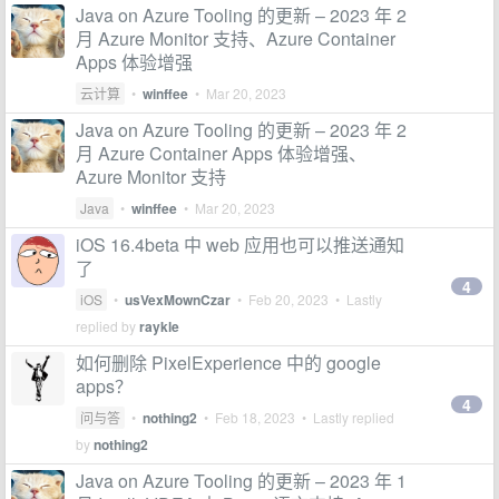
Java on Azure Tooling 的更新 – 2023 年 2
月 Azure Monitor 支持、Azure Container
Apps 体验增强
云计算
•
winffee
•
Mar 20, 2023
Java on Azure Tooling 的更新 – 2023 年 2
月 Azure Container Apps 体验增强、
Azure Monitor 支持
Java
•
winffee
•
Mar 20, 2023
iOS 16.4beta 中 web 应用也可以推送通知
了
4
iOS
•
usVexMownCzar
•
Feb 20, 2023
• Lastly
replied by
raykle
如何删除 PixelExperience 中的 google
apps？
4
问与答
•
nothing2
•
Feb 18, 2023
• Lastly replied
by
nothing2
Java on Azure Tooling 的更新 – 2023 年 1