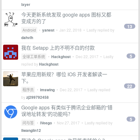
lxyer
今天更新系统发现 google apps 图标又都
变成方的了
13
Android
•
yanest
•
Jan 22, 2018
• Lastly replied by
dahvlh
我在 Setapp 上的不明不白的付款
5
全球工单系统
•
Hackghost
•
Dec 22, 2017
• Lastly
replied by
Hackghost
苹果应用新规？哪位 IOS 开发者解读一
下。
22
程序员
•
imswing
•
Dec 22, 2017
• Lastly replied
by
zj299792458
Google apps 有类似于腾讯企业邮箱的“错
误地址转发”的功能吗？
5
问与答
•
iVeego
•
Nov 27, 2017
• Lastly replied by
liwanglin12