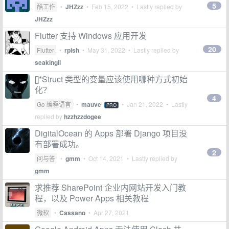
5
酷工作
•
JHZzz
•
Feb 15, 2022
• Lastly replied by
JHZzz
Flutter 支持 Windows 应用开发
20
Flutter
•
rpish
•
May 31, 2022
• Lastly replied by
seakingii
[]*Struct 类型的变量应该使用哪种方式初始
化？
4
Go 编程语言
•
mauve
•
Jan 21, 2022
• Lastly
PRO
replied by
hzzhzzdogee
DigitalOcean 的 Apps 部署 Django 项目没
有部署成功。
2
问与答
•
gmm
•
Oct 14, 2021
• Lastly replied by
gmm
求推荐 SharePoint 企业内网站开发入门教
程，以及 Power Apps 相关教程
微软
•
Cassano
•
Apr 27, 2021