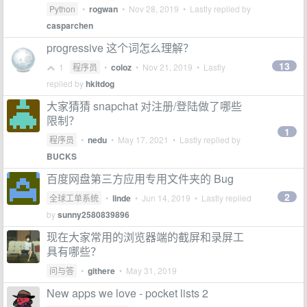
Python
•
rogwan
•
Nov 28, 2019
• Lastly replied by
casparchen
progressive 这个词怎么理解？
13
1
程序员
•
coloz
•
Nov 21, 2019
• Lastly
replied by
hkitdog
大家猜猜 snapchat 对注册/登陆做了哪些
限制？
1
程序员
•
nedu
•
May 17, 2021
• Lastly replied by
BUCKS
百度网盘第三方应用专用文件夹的 Bug
2
全球工单系统
•
linde
•
Jun 14, 2019
• Lastly replied
by
sunny2580839896
现在大家常用的浏览器端的截屏和录屏工
具有哪些？
问与答
•
githere
•
May 31, 2019
New apps we love - pocket lists 2