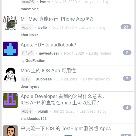
macOS
•
ivmm
•
Nov 16, 2020
• Lastly replied by
maemolee
M1 Mac 真能运行 iPhone App 吗？
23
Apple
•
javlib
•
Nov 11, 2020
• Lastly replied by
charlotzzz
Apps: PDF to audiobook?
2
问与答
•
newestuser
•
Nov 1, 2020
• Lastly replied
by
GodFastion
Mac 上的 iOS App 可用性
7
iDev
•
Bubbless
•
Jun 28, 2020
• Lastly replied by
dearmymy
Apple Developer 看到的这是什么意思，
iOS APP 将直接在 mac 上可以使用？
4
Apple
•
plumk
•
Jun 23, 2020
• Lastly replied by
zhaidoudou123
来交流一下 iOS 的 TestFlight 测试版 Apps