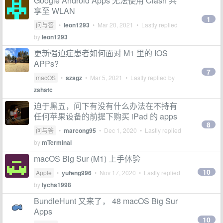
Google Android Apps 无法使用 Clash 共
享至 WLAN
1
问与答
•
leon1293
•
Mar 20, 2021
• Lastly replied
by
leon1293
更新强迫症患者如何面对 M1 里的 IOS
APPs?
7
macOS
•
szsgz
•
Mar 5, 2021
• Lastly replied by
zshstc
迫于黑五，问下有没有什么办法在不持有
任何苹果设备的前提下购买 iPad 的 apps
8
问与答
•
marcong95
•
Dec 1, 2020
• Lastly replied
by
mTerminal
macOS Big Sur (M1) 上手体验
10
Apple
•
yufeng996
•
Nov 17, 2020
• Lastly replied
by
lychs1998
BundleHunt 又来了， 48 macOS Big Sur
Apps
10