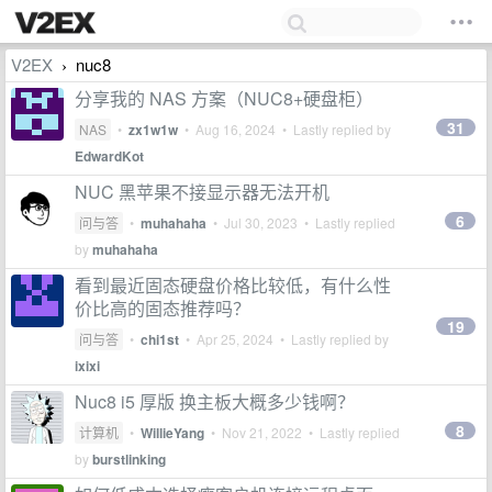
V2EX
nuc8
›
分享我的 NAS 方案（NUC8+硬盘柜）
31
NAS
•
zx1w1w
•
Aug 16, 2024
• Lastly replied by
EdwardKot
NUC 黑苹果不接显示器无法开机
6
问与答
•
muhahaha
•
Jul 30, 2023
• Lastly replied
by
muhahaha
看到最近固态硬盘价格比较低，有什么性
价比高的固态推荐吗？
19
问与答
•
chi1st
•
Apr 25, 2024
• Lastly replied by
ixixi
Nuc8 i5 厚版 换主板大概多少钱啊？
8
计算机
•
WillieYang
•
Nov 21, 2022
• Lastly replied
by
burstlinking