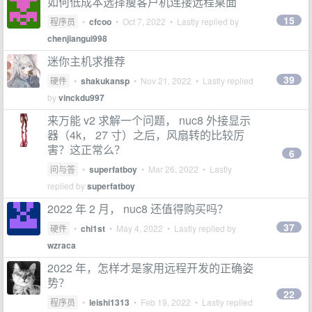
如何低成本选择瘦客户机连接远程桌面
15
程序员
•
cfcoo
•
Oct 7, 2022
• Lastly replied by
chenjiangui998
迷你主机求推荐
39
硬件
•
shakukansp
•
Nov 21, 2022
• Lastly replied
by
vinckdu997
来万能 v2 求解一个问题， nuc8 外接显示
器（4k， 27 寸）之后，风扇转的比较厉
害？这正常么？
6
问与答
•
superfatboy
•
Mar 26, 2022
• Lastly
replied by
superfatboy
2022 年 2 月， nuc8 还值得购买吗？
37
硬件
•
chi1st
•
May 4, 2022
• Lastly replied by
wzraca
2022 年，怎样才是家用远程开发的正确姿
势？
22
程序员
•
leishi1313
•
Feb 19, 2022
• Lastly replied