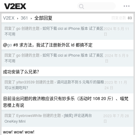
V2EX
361
全部回复
回复总数
83
›
›
回复了 go 创建的主题
如何下载 cici ai iPhone 版本 试了美区
2024 年 5 月 11
›
日
不可用
@
go
#8 求方法，我试了注册新外区 id 都搞不定
回复了 go 创建的主题
如何下载 cici ai iPhone 版本 试了美区
2024 年 5 月 9
›
日
不可用
成功安装了么兄弟？
回复了 yifan33539 创建的主题
请问这款不到 5 元每斤的猫粮
2023 年 11 月
›
24 日
可以长期吃吗？
目前没出问题的救济粮应该只有妙多乐（活动时 108 20 斤）、喵梵
思楼上有说
回复了 EyebrowsWhite 创建的主题
[抽奖] 评论送两台
2023 年 7 月 28
›
日
OneKey Mini
wow! wow! wow!