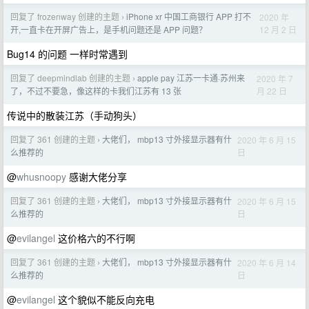
回复了 frozenway 创建的主题
iPhone xr 中国工商银行 APP 打不
2020 年
›
12 月 2 日
开,一直卡在开屏广告上，是手机问题还是 APP 问题？
Bug14 的问题 一样时常遇到
回复了 deepmindlab 创建的主题
apple pay 江苏一卡通·苏州来
2020 年 7
›
月 22 日
了，不过不要急，像这样的卡我们江苏有 13 张
传说中的散装江苏（手动狗头）
回复了 361 创建的主题
大佬们， mbp13 寸外接显示器有什
2020 年 6 月 15
›
日
么推荐的
@
whusnoopy
感谢大佬分享
回复了 361 创建的主题
大佬们， mbp13 寸外接显示器有什
2020 年 6 月 15
›
日
么推荐的
@
evilangel
这价格六的不行啊
回复了 361 创建的主题
大佬们， mbp13 寸外接显示器有什
2020 年 6 月 14
›
日
么推荐的
@
evilangel
这个貌似不能反向充电