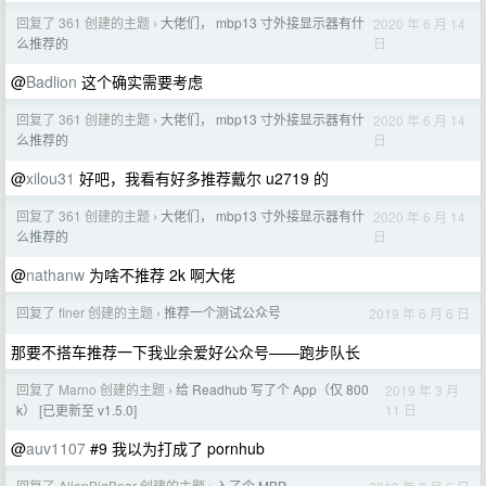
回复了 361 创建的主题
大佬们， mbp13 寸外接显示器有什
2020 年 6 月 14
›
日
么推荐的
@
Badlion
这个确实需要考虑
回复了 361 创建的主题
大佬们， mbp13 寸外接显示器有什
2020 年 6 月 14
›
日
么推荐的
@
xilou31
好吧，我看有好多推荐戴尔 u2719 的
回复了 361 创建的主题
大佬们， mbp13 寸外接显示器有什
2020 年 6 月 14
›
日
么推荐的
@
nathanw
为啥不推荐 2k 啊大佬
回复了 finer 创建的主题
推荐一个测试公众号
2019 年 6 月 6 日
›
那要不搭车推荐一下我业余爱好公众号——跑步队长
回复了 Marno 创建的主题
给 Readhub 写了个 App（仅 800
2019 年 3 月
›
11 日
k） [已更新至 v1.5.0]
@
auv1107
#9 我以为打成了 pornhub
回复了 AllenBigBear 创建的主题
入了个 MBP.....