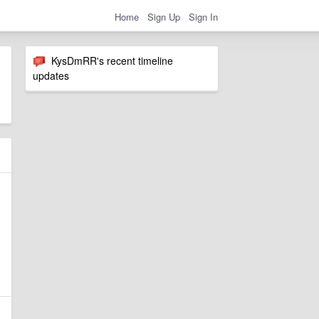
Home
Sign Up
Sign In
KysDmRR's recent timeline
updates