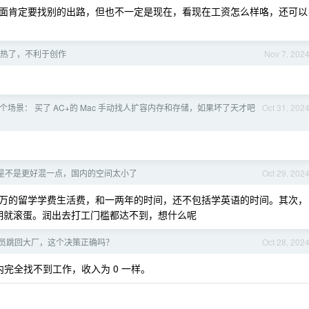
面肯定要找别的出路，但也不一定是现在，看现在工资怎么样咯，还可以
热了，不利于创作
Nov 7, 202
个场景： 买了 AC+的 Mac 手动找人扩容内存和存储，如果坏了天才吧
Oct 31, 202
是不是更好混一点，国内的空间太小了
Oct 29, 202
万的留学学费生活费，和一两年的时间，还不包括学英语的时间。其次，
到期就滚蛋。润出去打工门槛都达不到，想什么呢
序员跳回大厂，这个决策正确吗？
Oct 28, 202
完全找不到工作，收入为 0 一样。