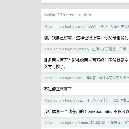
KysDmRR's recent replies
Replied to a topic by
cameron321
生活
父母打电话
›
›
别，钱自己留着，这样也很正常，你父母也没到
Replied to a topic by
sodulty
生活
关于婚恋二三事
›
›
准备两三百万？彩礼给两三百万吗？不然就是空
女方亏惨了。
Replied to a topic by
cat
问与答
有什么可以定时发出
›
›
不过便宜就算了
Replied to a topic by
cat
问与答
有什么可以定时发出
›
›
我给你说一个我在用的 homepod mini, 
Replied to a topic by
Ytiaoa
职场话题
8 年开发，
›
›