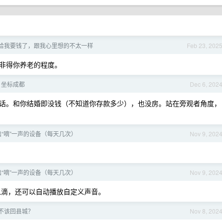
给我要钱了，跟我心里想的不太一样
Feb 23, 202
非得你养老的程度。
，坐标成都
Dec 6, 202
话。和你结婚即没钱（不知道你存款多少），也没房。站在旁观者角度，
“嘀”一声的设备（每天几次）
Nov 9, 202
“嘀”一声的设备（每天几次）
Nov 9, 202
不仅可以滴，还可以自动播放自定义声音。
该不该回县城？
Nov 8, 202