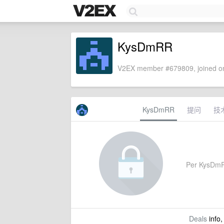
KysDmRR
V2EX member #679809, joined on
KysDmRR
提问
技
Per KysDmRR'
Deals
info,