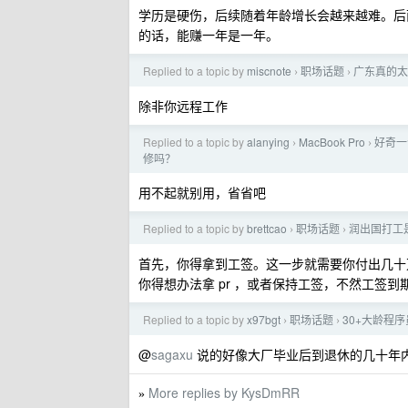
学历是硬伤，后续随着年龄增长会越来越难。后
的话，能赚一年是一年。
Replied to a topic by
miscnote
职场话题
广东真的太
›
›
除非你远程工作
Replied to a topic by
alanying
MacBook Pro
好奇一
›
›
修吗？
用不起就别用，省省吧
Replied to a topic by
brettcao
职场话题
润出国打工
›
›
首先，你得拿到工签。这一步就需要你付出几十
你得想办法拿 pr ，或者保持工签，不然工签
Replied to a topic by
x97bgt
职场话题
30+大龄程
›
›
@
sagaxu
说的好像大厂毕业后到退休的几十年内
More replies by KysDmRR
»