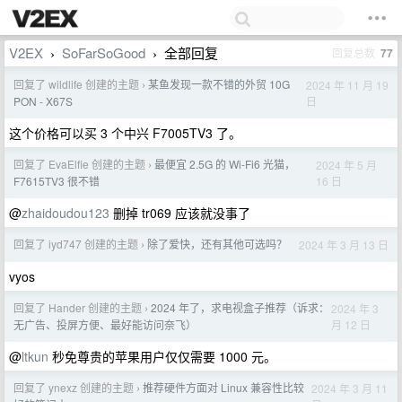
V2EX
SoFarSoGood
全部回复
回复总数
77
›
›
回复了 wildlife 创建的主题
某鱼发现一款不错的外贸 10G
2024 年 11 月 19
›
日
PON - X67S
这个价格可以买 3 个中兴 F7005TV3 了。
回复了 EvaElfie 创建的主题
最便宜 2.5G 的 Wi-Fi6 光猫，
2024 年 5 月
›
16 日
F7615TV3 很不错
@
zhaidoudou123
删掉 tr069 应该就没事了
回复了 iyd747 创建的主题
除了爱快，还有其他可选吗？
2024 年 3 月 13 日
›
vyos
回复了 Hander 创建的主题
2024 年了，求电视盒子推荐（诉求：
2024 年 3
›
月 12 日
无广告、投屏方便、最好能访问奈飞）
@
ltkun
秒免尊贵的苹果用户仅仅需要 1000 元。
回复了 ynexz 创建的主题
推荐硬件方面对 Linux 兼容性比较
2024 年 3 月 11
›