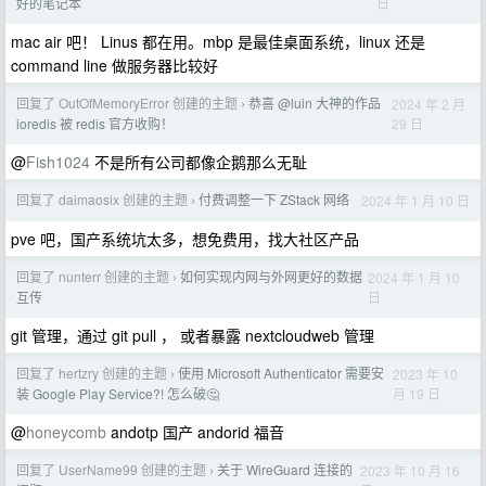
日
好的笔记本
mac air 吧！ Linus 都在用。mbp 是最佳桌面系统，linux 还是
command line 做服务器比较好
回复了 OutOfMemoryError 创建的主题
恭喜 @luin 大神的作品
2024 年 2 月
›
29 日
ioredis 被 redis 官方收购！
@
Fish1024
不是所有公司都像企鹅那么无耻
回复了 daimaosix 创建的主题
付费调整一下 ZStack 网络
2024 年 1 月 10 日
›
pve 吧，国产系统坑太多，想免费用，找大社区产品
回复了 nunterr 创建的主题
如何实现内网与外网更好的数据
2024 年 1 月 10
›
日
互传
git 管理，通过 git pull ， 或者暴露 nextcloudweb 管理
回复了 hertzry 创建的主题
使用 Microsoft Authenticator 需要安
2023 年 10
›
月 19 日
装 Google Play Service?! 怎么破🤔
@
honeycomb
andotp 国产 andorid 福音
回复了 UserName99 创建的主题
关于 WireGuard 连接的
2023 年 10 月 16
›