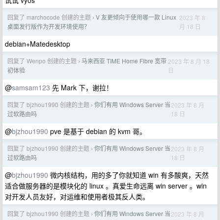
试试 vyos
回复了 marchocode 创建的主题
V 友更倾向于使用哪一款 Linux
2023 年 8
›
月 18 日
桌面发行版作为开发环境使用？
debian+Matedesktop
回复了 Wenpo 创建的主题
马来西亚 TIME Home Fibre 宽带
2023 年 8 月 18
›
日
初体验
@
samsam123
先 Mark 下，谢拉！
回复了 bjzhou1990 创建的主题
你们有用 Windows Server 当
2023 年 8 月
›
18 日
过软路由吗
@
bjzhou1990
pve 是基于 debian 的 kvm 哥。
回复了 bjzhou1990 创建的主题
你们有用 Windows Server 当
2023 年 8 月
›
18 日
过软路由吗
@
bjzhou1990
微内核结构，用的多了你就知道 win 有多酸爽，天然
适合做服务器的是模块化的 linux 。真爱生命远离 win server 。win
对开发人员友好，对运维和使用者极其反人类。
回复了 bjzhou1990 创建的主题
你们有用 Windows Server 当
2023 年 8 月
›