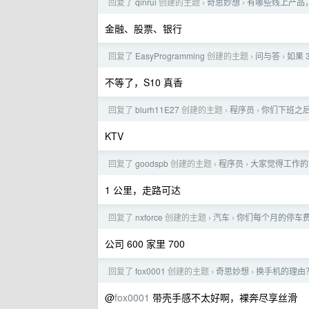
回复了
qinrui
创建的主题
奇思妙想
有哪些线上产品
›
›
金融、股票、银行
回复了
EasyProgramming
创建的主题
问与答
如果 
›
›
不等了，S10 真香
回复了
blurh11E27
创建的主题
程序员
你们下班之后
›
›
KTV
回复了
goodspb
创建的主题
程序员
大家觉得工作的
›
›
1 公里，走路可达
回复了
nxforce
创建的主题
汽车
你们每个月的停车
›
›
公司 600 家里 700
回复了
fox0001
创建的主题
奇思妙想
换手机的理由
›
›
@
fox0001
带壳手感不太好啊，裸奔尽享丝滑