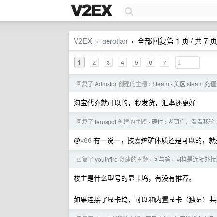
V2EX
aerotian
全部回复第 1 页 / 共 7 页
›
›
1
2
3
4
5
6
7
回复了
Admstor
创建的主题
Steam
美区 steam 
›
›
淘宝代充就可以的，秒发货，汇率还更好
回复了
teruspot
创建的主题
硬件
老哥们，看看我这 
›
›
@
x86
有一说一，技嘉挖矿体质还是可以的，就
回复了
youthfire
创建的主题
问与答
同样是连接外接显
›
›
楼主是什么型号的显卡坞，有没有推荐。
如果连接了显卡坞，可以和内置显卡（独显）共