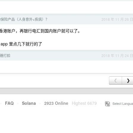
的保险产品（人身意外+疾病）？
2018 年 11 月 26 
香港账户，再银行电汇到国内账户就可以了。
app 里点几下就行的了
锤打脸
2018 年 11 月 24 
❮
❯
·
FAQ
·
Solana
·
2923 Online
Highest 6679
·
Select Langua