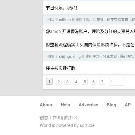
节日快乐，祝好！
回复了
millken
创建的主题
问与答
现在有啥靠谱点
›
›
@
amon
开设香港账户，理赔及分红的支票兑入
但整套流程确实比买国内保险麻烦许多，不是在 
回复了
shijingshijing
创建的主题
分享发现
腾讯被实
›
›
楼主被实锤打脸
1
2
3
4
5
6
7
About
·
Help
·
Advertise
·
Blog
·
API
创意工作者们的社区
World is powered by solitude