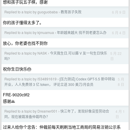
想和孩子玩五子棋，感谢
Replied to a topic by guoguobaba
教育孩子失败
6 月 9 日
›
你的孩子懂得太多了。
Replied to a topic by kjmuamua
年龄越来越大 找不到老婆怎么办
6 月 4 日
›
放心，你老婆也找不到你
Replied to a topic by NASK
今天我生日,可以薅 V 友一句生日快乐
5 月 22
›
日
吗?
祝你生日快乐🎂
Replied to a topic by l534891619
[压力测试] Codex GPT-5.5 新中转站
5 月
›
8 日
开业，人人免费领 3 亿 token， 评论立送 300 美刀/月会员
FRE-9020c9f2
感谢🙏
Replied to a topic by Dreamer001
快三年了，发现好像没签劳动合
4 月 1
›
日
同，现在被裁准备仲裁咋办？
过来人给你个忠告：仲裁前每天刷刷当地工商局的简易注销公示系