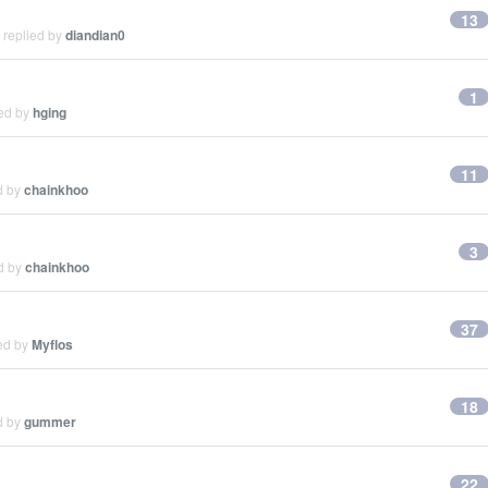
13
 replied by
diandian0
1
ied by
hging
11
d by
chainkhoo
3
ed by
chainkhoo
37
ied by
Myflos
18
d by
gummer
22