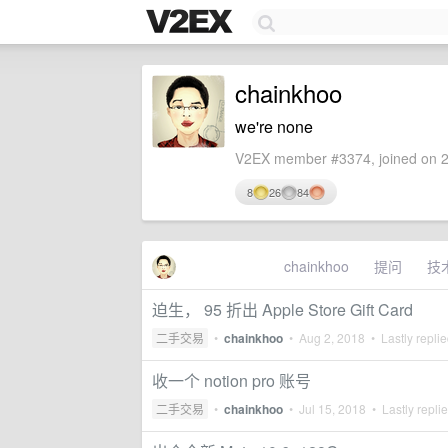
chainkhoo
we're none
V2EX member #3374, joined on 2
8
26
84
chainkhoo
提问
技
迫生， 95 折出 Apple Store Gift Card
二手交易
•
chainkhoo
•
Aug 2, 2018
• Lastly repli
收一个 notion pro 账号
二手交易
•
chainkhoo
•
Jul 15, 2018
• Lastly repli