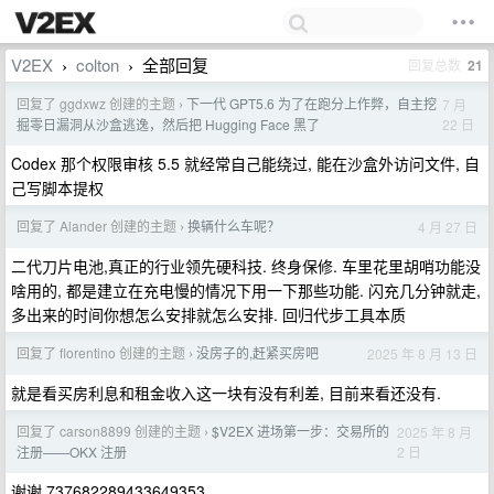
V2EX
colton
全部回复
回复总数
21
›
›
回复了 ggdxwz 创建的主题
下一代 GPT5.6 为了在跑分上作弊，自主挖
7 月
›
22 日
掘零日漏洞从沙盒逃逸，然后把 Hugging Face 黑了
Codex 那个权限审核 5.5 就经常自己能绕过, 能在沙盒外访问文件, 自
己写脚本提权
回复了 Alander 创建的主题
换辆什么车呢？
4 月 27 日
›
二代刀片电池,真正的行业领先硬科技. 终身保修. 车里花里胡哨功能没
啥用的, 都是建立在充电慢的情况下用一下那些功能. 闪充几分钟就走,
多出来的时间你想怎么安排就怎么安排. 回归代步工具本质
回复了 florentino 创建的主题
没房子的,赶紧买房吧
2025 年 8 月 13 日
›
就是看买房利息和租金收入这一块有没有利差, 目前来看还没有.
回复了 carson8899 创建的主题
$V2EX 进场第一步：交易所的
2025 年 8 月
›
2 日
注册——OKX 注册
谢谢 737682289433649353