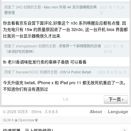
回复了 34D 创建的主题
Mac mini 外接 4K 显示器睡眠后唤
2021 年 7 月 24
›
日
醒很慢
你去看看京东自营下面评论,好像这个 n3c 系列唤醒反应都有点慢. 因
为充电只有 15w 的质量原因退了一台 32n3c, 这一台开机 bios 界面都
比我另一台显示器晚很久才出来.
回复了 zhengqiaoyin 创建的主题
求推荐一个麻辣腊肠的店铺
2021 年 1 月
›
23 日
（亲测好吃的那种）
tb 老川香调味批发行卖的辜麻子香肠 可以看看
回复了 KanadeCCCC 创建的主题
iOS14 Public Beta6
2020 年 8 月 26 日
›
今天升级完 beta6, iPhone x 和 iPad pro 11 都无故死机重启了一次。
不知道你们有没有遇到过
1/2
© 2026 V2EX · 35ms · 3.9.8.5
About
·
Language
GLM-5 ✖️ Openclaw🦞
›
快速部署，马上就能使用！