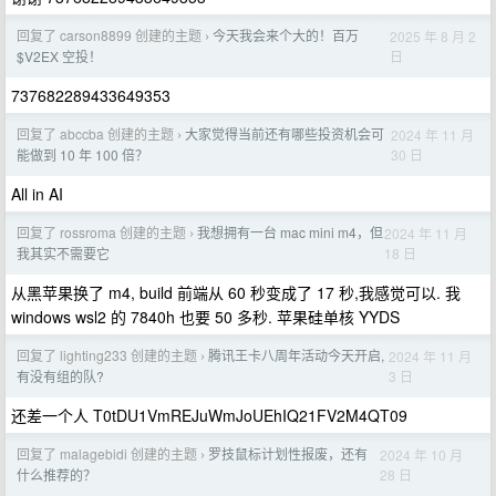
回复了 carson8899 创建的主题
今天我会来个大的！百万
2025 年 8 月 2
›
日
$V2EX 空投！
737682289433649353
回复了 abccba 创建的主题
大家觉得当前还有哪些投资机会可
2024 年 11 月
›
30 日
能做到 10 年 100 倍？
All in AI
回复了 rossroma 创建的主题
我想拥有一台 mac mini m4，但
2024 年 11 月
›
18 日
我其实不需要它
从黑苹果换了 m4, build 前端从 60 秒变成了 17 秒,我感觉可以. 我
windows wsl2 的 7840h 也要 50 多秒. 苹果硅单核 YYDS
回复了 lighting233 创建的主题
腾讯王卡八周年活动今天开启,
2024 年 11 月
›
3 日
有没有组的队?
还差一个人 T0tDU1VmREJuWmJoUEhIQ21FV2M4QT09
回复了 malagebidi 创建的主题
罗技鼠标计划性报废，还有
2024 年 10 月
›
28 日
什么推荐的？