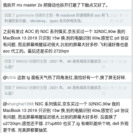
我拆开 mx master 2s 把微动也拆开打磨了下触点又好了。
回复了 godmiracle 创建的主题
有 macbook 的谨慎购买 aoc 和飞
2021 年 11
›
月 15 日
利浦的显示器， Monterey， typec 反向供电失效。
之前有发过 AOC 的 N3C 系列慎买,京东买过一个 32N3C,90w 我的
MacBook 13 2019 只识别 15w 换,别的电脑识别 60w,感觉它 pd 协议
有问题, 而且屏幕唤醒延迟很大,比别的屏幕大好多秒.飞利浦好像也是
aoc 代工的。最后还是买的 2720qm
回复了 WINGO 创建的主题
2021 年， 4K 高色域显示器该怎
2021 年 7 月 29
›
日
么选？
@
lzfnb
这款 lg 面板天气热了四角发红,我恰好有一个,换了屏无好转.
回复了 WINGO 创建的主题
2021 年， 4K 高色域显示器该怎
2021 年 7 月 29
›
日
么选？
@
shanghai1998
N3C 系列慎买,京东买过一个 32N3C,90w 我的
MacBook 13 2019 只识别 15w 换,别的电脑识别 60w,感觉它 pd 协议
有问题, 而且屏幕唤醒延迟很大,比别的屏幕大好多秒. 后面换了
u2720qm,感觉还不错. 27up850 也买了,lg 有喇叭能听个响, dell 外观
更干练. 完美屏都要抽奖.