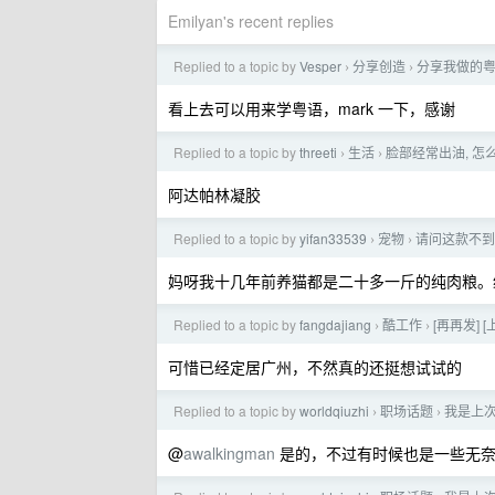
Emilyan's recent replies
Replied to a topic by
Vesper
分享创造
分享我做的
›
›
看上去可以用来学粤语，mark 一下，感谢
Replied to a topic by
threeti
生活
脸部经常出油, 怎
›
›
阿达帕林凝胶
Replied to a topic by
yifan33539
宠物
请问这款不到
›
›
妈呀我十几年前养猫都是二十多一斤的纯肉粮。
Replied to a topic by
fangdajiang
酷工作
[再再发] [
›
›
可惜已经定居广州，不然真的还挺想试试的
Replied to a topic by
worldqiuzhi
职场话题
我是上次
›
›
@
awalkingman
是的，不过有时候也是一些无