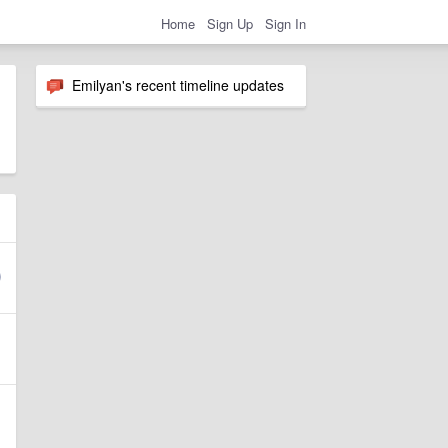
Home
Sign Up
Sign In
Emilyan's recent timeline updates