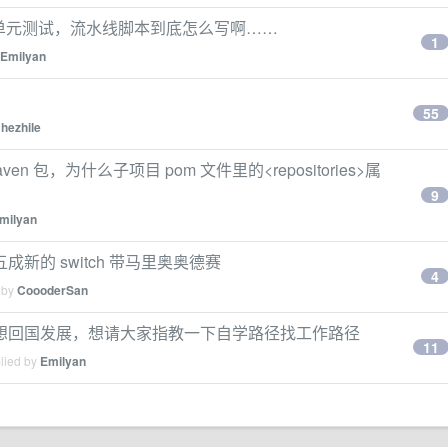
ers 进行自动单元测试，流水线脚本到底怎么写啊……
1
Emilyan
55
y
hezhile
 maven 包，为什么子项目 pom 文件里的<repositories>属
9
milyan
的 switch 带马里奥奥德赛
4
 by
CoooderSan
想回国发展，想请大家指教一下自学路径找工作路径
11
plied by
Emilyan