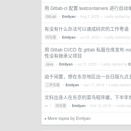
用 Gitlab-ci 配置 testcontain
GitLab
•
Emilyan
•
Aug 2, 2023
• Lastly replied by
有没有什么办法可以速成码农的工作粤语
问与答
•
Emilyan
•
Jul 22, 2023
• Lastly replied b
用 Gitlab CI/CD 在 gitlab 私服仓库发布
性没有继承父项目
Java
•
Emilyan
•
Jul 31, 2023
• Lastly replied by
E
迫于闲置，想在东京地区出一台日版九点五成新
二手交易
•
Emilyan
•
Jan 17, 2019
• Lastly replied
文科出身人在东京的菜鸟程序媛，下半年
1
问与答
•
Emilyan
•
Feb 12, 2018
• Lastly re
More topics by Emilyan
»