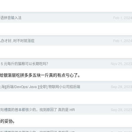
粤语拼音输入法
Feb 1, 202
么办才好, 时不时就涨痘
Feb 1, 202
 5 元每斤的猫粮可以长期吃吗？
Nov 25, 202
给银渐层吃拼多多五块一斤真的有点亏心了。
上海][后端/DevOps/ Java ][全职] 物联网小公司招后端
Sep 28, 202
吐槽面的普本都很少的，找到原因了 真的是 HR
Sep 28, 202
奈的妥协。