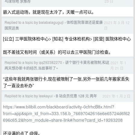
23 日
乓球场地 求推荐
嵌入式运动场，就是现在太冷了，天暖一点可以。
Replied to a topic by balabalaguguji
体检医院靠谱还是爱康
2021 年 3 月 12
›
日
国宾这类
[公立] 三甲医院体检中心> [知名] 专业体检机构> [民营] 医院体检中心
既不差钱又有时间（或关系）的可以去三甲医院门诊检查。
Replied to a topic by qq292382270
讲个银行卡莫名被限制,和这
2021 年 1
›
月 21 日
两天想办新卡的经历,当故事听了~
“这些年我就两张银行卡,现在被限制了一张,另外一张前几年搬家丢失
了一直没去补办”
Replied to a topic by leekayui
B 站会员优惠 128 元 两年
2021 年 1 月 2 日
›
https://www.bilibili.com/blackboard/activity-0cfrhcB8x.html?
from=app&spm_id_from=333.156.b_76697042616e6e65724d6f62
696c65.2&from_module=share-link#/home?card_id=19263208
还没满的点了 @我。