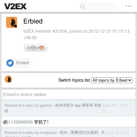
Erbied
V2EX member #31006, joined on 2012-12-21 01:10:13
+08:00
31
47
Erbied
Switch topics list
Erbied's recent replies
Replied to a topic by ygcaicn
杭州市民卡 app 乘车码 市民
2024 年 1 月 31
›
日
码
@
j1132888093
学到了！
Replied to a topic by minglanyu
杭州（免费/性价比高的）乒
2023 年 12 月
›