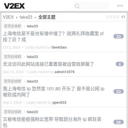
V2EX
fake23
全部主题
主题总数
17
›
›
宽带症候群
•
fake23
上海电信是不是也有墙中墙了？就两礼拜收藏里 cf
33
挂了近 7 成
Oct 2, 2024 • Lastly replied by
GeekGao
宽带症候群
•
fake23
无法访问此网站连接已重置是被运营商屏蔽了
4
Sep 16, 2024 • Lastly replied by
admin13579
宽带症候群
•
fake23
我上海电信 ip 忽然变 101.80 开头了 是不是公网 ip
23
被砍成内网了
Sep 2, 2024 • Lastly replied by
ppen522
宽带症候群
•
fake23
又被电信偷偷强制云宽带 导致部分海外 ip 疯狂丢
26
包