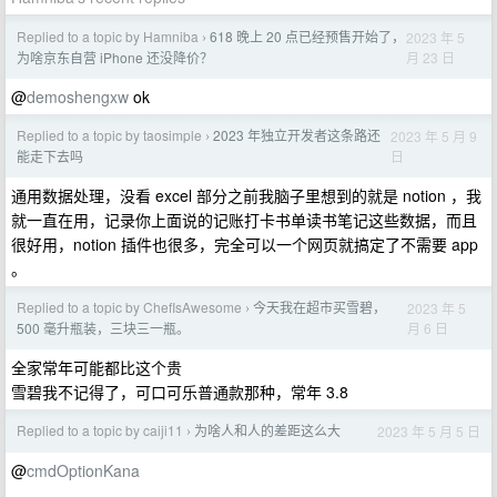
Replied to a topic by Hamniba
618 晚上 20 点已经预售开始了，
2023 年 5
›
月 23 日
为啥京东自营 iPhone 还没降价？
@
demoshengxw
ok
Replied to a topic by taosimple
2023 年独立开发者这条路还
2023 年 5 月 9
›
日
能走下去吗
通用数据处理，没看 excel 部分之前我脑子里想到的就是 notion ，我
就一直在用，记录你上面说的记账打卡书单读书笔记这些数据，而且
很好用，notion 插件也很多，完全可以一个网页就搞定了不需要 app
。
Replied to a topic by ChefIsAwesome
今天我在超市买雪碧，
2023 年 5
›
月 6 日
500 毫升瓶装，三块三一瓶。
全家常年可能都比这个贵
雪碧我不记得了，可口可乐普通款那种，常年 3.8
Replied to a topic by caiji11
为啥人和人的差距这么大
2023 年 5 月 5 日
›
@
cmdOptionKana