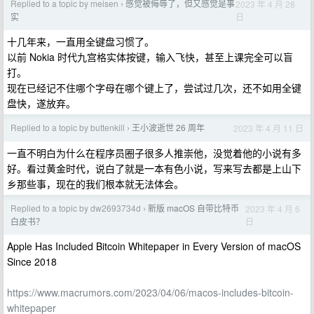
Replied to a topic by meisen
感觉被侮辱了，但又感觉是事
2023 年 4 月 28
›
日
实
十几年来，一直用全键盘习惯了。
以前 Nokia 时代九宫格实体按键，输入飞快，甚至上课完全可以盲
打。
现在已经记不住哪个字母在哪个键上了，尝试过几次，还不如用全键
盘快，遂放弃。
Replied to a topic by buttenkill
王小波逝世 26 周年
2023 年 4 月 11 日
›
一直不明白为什么在程序员圈子很多人推崇他，没觉着他的小说有多
好。看过黄金时代，说白了就是一本有色小说，写来写去都是上山下
乡那些事，现在的我们根本就无法体会。
Replied to a topic by dw2693734d
新版 macOS 自带比特币
2023 年 4 月 6
›
日
白皮书？
Apple Has Included Bitcoin Whitepaper in Every Version of macOS
Since 2018
https://www.macrumors.com/2023/04/06/macos-includes-bitcoin-
whitepaper