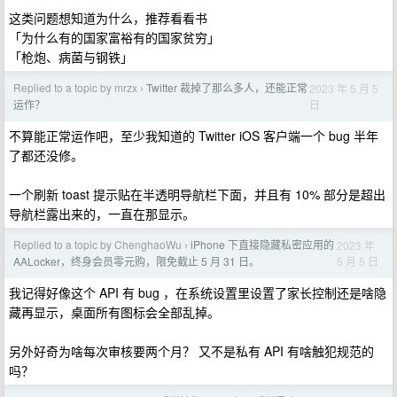
这类问题想知道为什么，推荐看看书
「为什么有的国家富裕有的国家贫穷」
「枪炮、病菌与钢铁」
Replied to a topic by mrzx
Twitter 裁掉了那么多人，还能正常
2023 年 5 月 5
›
日
运作？
不算能正常运作吧，至少我知道的 Twitter iOS 客户端一个 bug 半年
了都还没修。
一个刷新 toast 提示贴在半透明导航栏下面，并且有 10% 部分是超出
导航栏露出来的，一直在那显示。
Replied to a topic by ChenghaoWu
iPhone 下直接隐藏私密应用的
2023 年
›
5 月 5 日
AALocker，终身会员零元购，限免截止 5 月 31 日。
我记得好像这个 API 有 bug ，在系统设置里设置了家长控制还是啥隐
藏再显示，桌面所有图标会全部乱掉。
另外好奇为啥每次审核要两个月？ 又不是私有 API 有啥触犯规范的
吗？