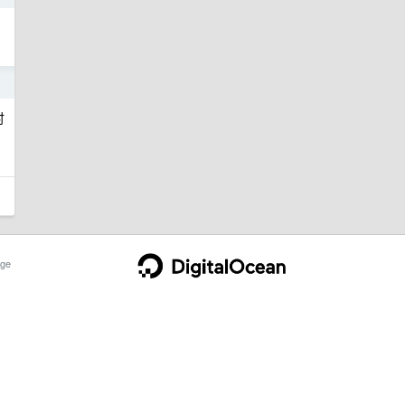
，
7
时
ge