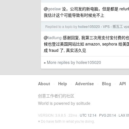
@
geelaw
没，公司发的新电脑，但是都是 refu
我估计这个可能导致有时候充不上
Replied to a topic by
hoilee105020
VPS
搬瓦工 vp
›
›
@
tadtung
感谢回复, 我第三次用支付宝付费的也被认
候也登过美国网站比如 amazon, sephora
成 fraud 了, 真实活久见
More replies by hoilee105020
»
About
·
Help
·
Advertise
·
Blog
·
API
创意工作者们的社区
World is powered by solitude
VERSION: 3.9.8.5 · 22ms ·
UTC 12:14
·
PVG 20:14
·
LAX 0
♥ Do have faith in what you're doing.