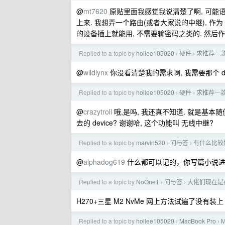
@
mt7620
原贴里面我感觉我说清楚了啊, 可能语文
上来. 我想弄一个路由(或者大家说的中继), 作为
的设备插上就能用, 不需要输密码之类的. 然后作为
Replied to a topic by
hoilee105020
硬件
求推荐一款
›
›
@
wildlynx
你没看清楚我的需求啊, 我需要那个 d
Replied to a topic by
hoilee105020
硬件
求推荐一款
›
›
@
crazytroll
哦,是吗, 我还真不知道. 就是基本随便
去的 device? 谢谢哈, 这个功能叫 无线中继?
Replied to a topic by
marvin520
问与答
有什么比较
›
›
@
alphadog619
什么都可以记的，你写篇小说
Replied to a topic by
NoOne1
问与答
大佬们现在是在用
›
›
H270+三星 M2 NvMe 网上方法试遍了没有装上 w
Replied to a topic by
hoilee105020
MacBook Pro
›
›