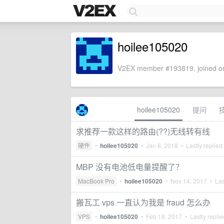
hoilee105020
V2EX member #193819, joined on
hoilee105020
提问
求推荐一款这样的路由(??)无线转有线
硬件
•
hoilee105020
•
Jan 8, 2018
• Lastly replied
MBP 没有电池低电量提醒了？
MacBook Pro
•
hoilee105020
•
Nov 14, 2017
• Las
搬瓦工 vps 一直认为我是 fraud 怎么办
VPS
•
hoilee105020
•
Feb 18, 2017
• Lastly repli