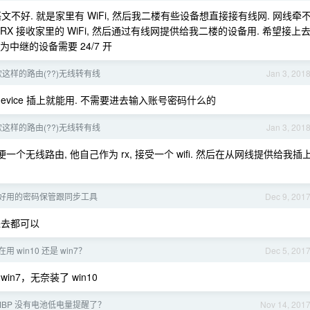
不好. 就是家里有 WiFi, 然后我二楼有些设备想直接接有线网. 网线牵
 RX 接收家里的 WiFi, 然后通过有线网提供给我二楼的设备用. 希望接上
中继的设备需要 24/7 开
这样的路由(??)无线转有线
Jan 3, 201
evice 插上就能用. 不需要进去输入账号密码什么的
这样的路由(??)无线转有线
Jan 3, 201
一个无线路由, 他自己作为 rx, 接受一个 wifi. 然后在从网线提供给我插
好用的密码保管跟同步工具
Dec 9, 201
进去都可以
 win10 还是 win7？
Dec 5, 201
in7，无奈装了 win10
MBP 没有电池低电量提醒了？
Nov 14, 201