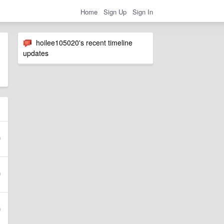
Home
Sign Up
Sign In
hoilee105020's recent timeline
updates