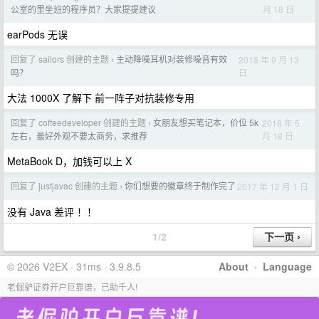
月 18 日
公室的里坐班的程序员？大家提提建议
earPods 无误
回复了 sailors 创建的主题
主动降噪耳机对装修噪音有效
2018 年 9 月 13
›
日
吗？
大法 1000X 了解下 前一阵子对抗装修专用
回复了 coffeedeveloper 创建的主题
女朋友想买笔记本，价位 5k
2018 年 5
›
月 18 日
左右，最好外观不要太商务，求推荐
MetaBook D，加钱可以上 X
回复了 justjavac 创建的主题
你们想要的徽章终于制作完了
2017 年 12 月 1 日
›
没有 Java 差评 ！！
1/2
© 2026 V2EX · 31ms · 3.9.8.5
About
·
Language
老倔驴证券开户巨靠谱，已助千人!