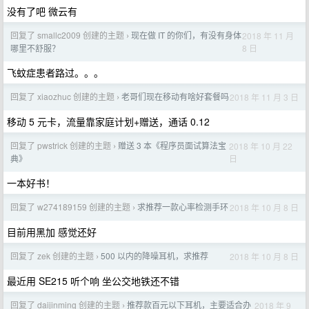
没有了吧 微云有
回复了 smallc2009 创建的主题
现在做 IT 的你们，有没有身体
2018 年 11 月
›
8 日
哪里不舒服？
飞蚊症患者路过。。。
回复了 xiaozhuc 创建的主题
老哥们现在移动有啥好套餐吗
2018 年 11 月 3 日
›
移动 5 元卡，流量靠家庭计划+赠送，通话 0.12
回复了 pwstrick 创建的主题
赠送 3 本《程序员面试算法宝
2018 年 10 月 22
›
日
典》
一本好书！
回复了 w274189159 创建的主题
求推荐一款心率检测手环
2018 年 10 月 8 日
›
目前用黑加 感觉还好
回复了 zek 创建的主题
500 以内的降噪耳机，求推荐
2018 年 10 月 8 日
›
最近用 SE215 听个响 坐公交地铁还不错
回复了 daijinming 创建的主题
推荐款百元以下耳机，主要适合办
2018 年 9
›