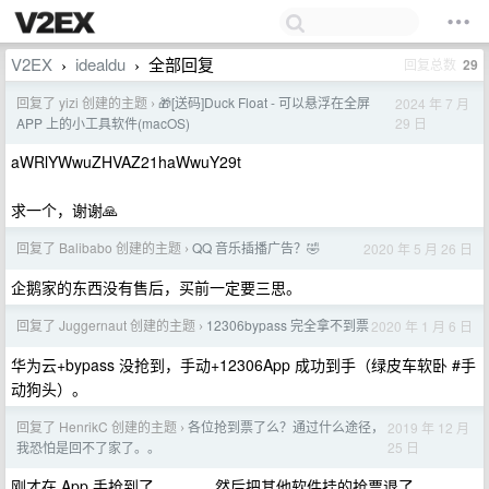
V2EX
idealdu
全部回复
回复总数
29
›
›
回复了 yizi 创建的主题
🎁[送码]Duck Float - 可以悬浮在全屏
2024 年 7 月
›
29 日
APP 上的小工具软件(macOS)
aWRlYWwuZHVAZ21haWwuY29t
求一个，谢谢🙏
回复了 Balibabo 创建的主题
QQ 音乐插播广告？🤣
2020 年 5 月 26 日
›
企鹅家的东西没有售后，买前一定要三思。
回复了 Juggernaut 创建的主题
12306bypass 完全拿不到票
2020 年 1 月 6 日
›
华为云+bypass 没抢到，手动+12306App 成功到手（绿皮车软卧 #手
动狗头）。
回复了 HenrikC 创建的主题
各位抢到票了么？通过什么途径，
2019 年 12 月
›
25 日
我恐怕是回不了家了。。
刚才在 App 手抢到了。。。。然后把其他软件挂的抢票退了。。。