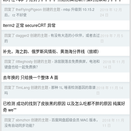
回复了 theFlyingPigeon 创建的主题
mbp 升级到 10.15.2
2019 年 12 月
›
24 日
后， rz 不好使
iterm2 正常 secureCRT 异常
回复了 dagger2 创建的主题
有没有大连的小伙伴，或者去过
2019 年 7 月 5
›
日
的
补充，海之韵、俄罗斯风情街、黄渤海分界线（旅顺）
回复了 littleghosty 创建的主题
涂层脱落去免费换屏，电池和
2018 年 11 月
›
14 日
键盘也给一起免费换？
去年换的 只给换一个整体 A 面
回复了 TimLang 创建的主题
那种 1L 唾液检测基因的靠谱
2018 年 11 月 14
›
日
吗
已检测 成功的找到了皮肤黑的原因 以及怎么吃都不胖的原因 纯属好
奇 we**
回复了 sbmzhcn 创建的主题
百度网盘超级会员 MAC 版本，
2018 年 11 月
›
11 日
没有自动同步功能？