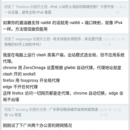
回复了 TheNine 创建的主题
IPv6 入站防火墙如何精细控制？只想开放
5 月 9
›
日
一台设备，避免全网 IPv6 暴露
如果你的漏油器支持 nat66 的话就用 nat66 + 端口映射，就像 IPv4
一样。方法很扭曲但能用
回复了 edgeedge 创建的主题
有支持按应用程序，来设置代理
2025 年 12 月
›
11 日
策略的科学上网软件吗？
我是在电脑上运行 clash 类客户端，出站模式选全局，但不应用系统
代理。
chrome 用 ZeroOmega 设置根据 gfwlist 自动代理，代理地址就是
clash 开的 socks5
firefox 用 foxyproxy 开全局代理
edge 不开任何代理
这样 firefox 访问一切网页都是走代理，chrome 自动切换，edge 全
局不出墙
回复了 xinJang 创建的主题
广东移动晚高峰同省跨网被限速
2025 年 12 月
›
10 日
到 1m 带宽
刚刚试了下广州两个办公室的跨网情况