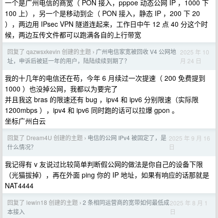
一个是广州电信的商宽（ PON 接入，pppoe 动态公网 IP ，1000 下
100 上），另一个是移动到企（ PON 接入，静态 IP ，200 下 20
），两边用 IPsec VPN 隧道连起来，工作日中午 12 点 40 分这个时
候，两边互传文件都可以跑满各自的上行带宽
回复了 qazwsxkevin 创建的主题
广州电信家宽被回收 V4 公网地
2025 年 10
›
月 24 日
址，申诉后被延一年的用户，陆陆续续到期了？
我的十几年的电信还在苟，今年 6 月续过一次提速（ 200 免费提到
1000 ）也没掉公网，我都以为要完了
并且我这 bras 的限速还有 bug ，ipv4 和 ipv6 分别限速（实际限
1200mbps ），ipv4 和 ipv6 同时跑的话可以拉爆 gpon 。
坐标广州白云
回复了 Dream4U 创建的主题
电信的公网 IPv4 被固定了，是
2025 年 9 月 16
›
日
什么情况？
我记得有 v 友说过比较简单判断假公网的做法是你自己的设备下限
（光猫拔掉），再在外面 ping 你的 IP 地址，如果有响应的话那就是
NAT4444
回复了 lewin18 创建的主题
2 条相同运营商的宽带如何最低成
2025 年 8 月 1
›
日
本接入