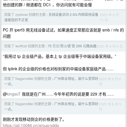
他创建的群 / 频道都在 DC1 ，你访问就有可能会慢
回复了 zycboss 创建的主题
无线设备访问 2.5G 内网其他设备
2025 年 6 月
›
11 日
速度低的不正常
PC 开 iperf3 用无线设备试试，如果速度正常那应该就是 smb / nfs 的
问题
回复了 wolffcat 创建的主题
75 万元“防火墙”变 299 元路由器
2025 年 6 月 6 日
›
“我用过 tp 企业级产品，基本上 tp 企业级等于中端设备家用级。”
但 tplink 的企业级的价格也对标别家的中端设备家庭级产品……
回复了 NaganoMei 创建的主题
广州商业地址，装什么宽带好
2025 年 6 月 6
›
日
一点。
@
kingsoT
我就是在广州……今年年初弄的说是要 229 才有……
回复了 NaganoMei 创建的主题
广州商业地址，装什么宽带好
2025 年 6 月 5
›
日
一点。
刚刚才发现移动到企的价格更新了。
https://gd.10086.cn/group/yddq