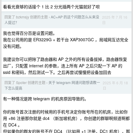
看看光衰够的话接个 1 比 2 分光插两个光猫就好了呗
回复了 bzkmsjy 创建的主题
AC+AP 的这个问题怎么从来没
2025 年 7 月 16
›
日
人提过？
我也觉得百分百是设置问题。
我在公司用的是 ER3229G + 若干台 XAP3007GC ，局域网互访完全
没有问题。
我建议你可以把除了路由器和 AP 之外的所有设备拔掉，路由器恢复
出厂，只配置 internet 的参数，连上所有 AP 之后只配一下 AP 的
ssid 和密码，然后测试一下。之后再尝试慢慢把设备加回去
回复了 Spoter 创建的主题
关于 telegram 网速问题想请教一
2025 年 6 月 18
›
日
下怎么提高
有一种情况是跨 telegram 的机房原因导致的。
你的账号首次注册的时候用的手机号决定你账号所在的机房，比如你
用 +86 注册那你就是 dc4 （新加坡机房），你创建的群聊啊频道啊都
在 DC4 。
但如果你的群友的账号不在 DC4 （比如用 +1 注册，DC1 机房），那