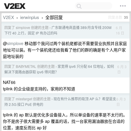
V2EX
ierwinplus
全部回复
回复总数
35
›
›
回复了 simplove 创建的主题
广东联通电商直播 389/月含专线 200M
6 月
›
16 日
下行 40 上行，固定 IP 有办过的吗
@
simplove
移动那个我问过两个装机佬都说不需要营业执照并且家庭
地址可以装。有一个装机佬还给我看了他们的群的确是有个人用户家
庭地址装的
回复了 BABYMETAL 创建的主题
家宽得 ipv6 只分配 64 位地址，如何
6 月 3
›
日
解决下面路由器获取 ipv6 得问题？
NAT66
tplink 的企业级是支持的，家用的不知道
回复了 misstarget 创建的主题
现在有什么推荐的吸顶 AP 么？希望是支
6 月 3
›
日
持 2.5G 接口 PoE 供电的
tplink 的 ap 默认是优化多设备接入，所以单设备的速率是不太行的。
你不是房子很大需要多 ap 覆盖的话，找一台家用漏油器放在合适的
位置，速度反而比 ap 好