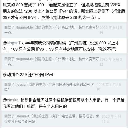
原来的 229 变成了 199 ，看起来是便宜了，但如果按照之前 V2EX
朋友的说法 “200 以上才给公网 IPv4” 的话，那实际上是贵了（行业版
299 才有公网 IPv4 ，虽然带宽比原来 229 的大一点）。
回复了 NaganoMei 创建的主题
广州商业地址，装什么宽带好
2025 年 6 月 5
›
日
一点。
@
kingsoT
小半年前我公司装的时候（广州黄埔）说是 200 以上才
有，169 只有公网 IPv6 ，99 只有特定地区可以安装（我这不行）
回复了 NaganoMei 创建的主题
广州商业地址，装什么宽带好
2025 年 6 月 3
›
日
一点。
移动到企 229 还带公网 IPv4
回复了 hessian 创建的主题
广东电信还有办法拿到公网 IP
2025 年 4 月 18
›
日
吗？
@
einskai
移动到企我问过两个装机佬都说可以个人申请，有一个还给
我看过他们工单群，是有个人用户的
回复了 Dream4U 创建的主题
换了个电信宽带，拨号成功，但
2025 年 4 月
›
15 日
仅能打开极个别网站