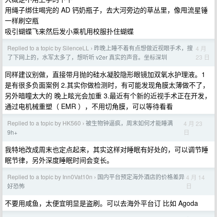
用绳子绑住喝完的 AD 钙奶瓶子，去大河旁边的草丛里，像甩流星锤
一样刷空瓶
吸引蝴蝶飞来然后发小乘机用校服扑住蝴蝶
Replied to a topic by SilenceLL
昨晚上睡不着有点想做近视眼手术，搜
4 月
›
23 日
了下网上的，水军太多了，想听听 v2er 真实的声音。坐标深圳
同样建议别做，直接带月抛的硅水凝胶隐形眼镜加双氧水护理液。1
是有很多负面案例 2.其实你做检测时，有可能发现角膜太薄做不了，
另外暗瞳太大的 晚上眩光会加重 3.最近有个新的近视手术正在开发，
通过电机械重塑（ EMR ），不用切角膜，可以等待看看
Replied to a topic by HK560
被生物钟逼疯，周末如何才能睡满
4 月 23
›
日
9h+
我特地改成周末也定点起来，其实这样对睡眠有好处的，可以调节睡
眠节律，另外深度睡眠时间会变长。
Replied to a topic by Inn0Vat10n
国内平台预定海外酒店的价格差异
4 月 14
›
日
好恐怖
不要用咸鱼，太便宜明显是盗刷。可以去海外平台订 比如 Agoda