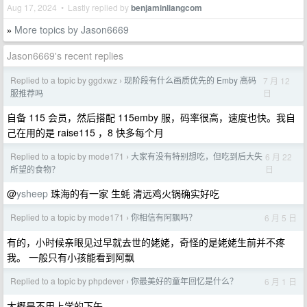
Aug 17, 2024 • Lastly replied by
benjaminliangcom
More topics by Jason6669
»
Jason6669's recent replies
Replied to a topic by ggdxwz
现阶段有什么画质优先的 Emby 高码
7 月 12
›
日
服推荐吗
自备 115 会员，然后搭配 115emby 服，码率很高，速度也快。我自
己在用的是 raise115 ，8 快多每个月
Replied to a topic by mode171
大家有没有特别想吃，但吃到后大失
6 月 22
›
日
所望的食物？
@
ysheep
珠海的有一家 生蚝 清远鸡火锅确实好吃
Replied to a topic by mode171
你相信有阿飘吗？
6 月 5 日
›
有的，小时候亲眼见过早就去世的姥姥，奇怪的是姥姥生前并不疼
我。 一般只有小孩能看到阿飘
Replied to a topic by phpdever
你最美好的童年回忆是什么？
6 月 1 日
›
大概是不用上学的下午