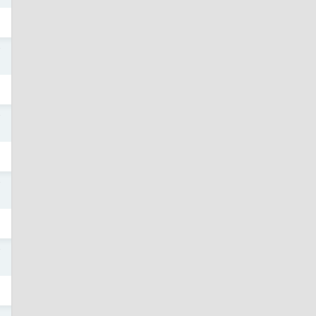
7
7
7
7