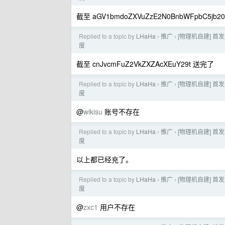
截至 aGV1bmdoZXVuZzE2N0BnbWFpbC5jb
Replied to a topic by
LHaHa
推广
[物理机自建] 首发
›
›
度
截至 cnJvcmFuZ2VkZXZAcXEuY29t 送完了
Replied to a topic by
LHaHa
推广
[物理机自建] 首发
›
›
度
@
wikisu
账号不存在
Replied to a topic by
LHaHa
推广
[物理机自建] 首发
›
›
度
以上都已经充了。
Replied to a topic by
LHaHa
推广
[物理机自建] 首发
›
›
度
@
zxc1
用户不存在