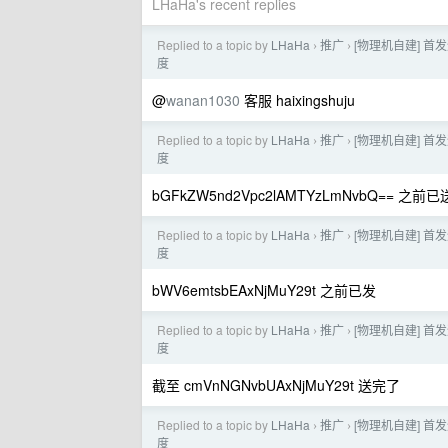
LHaHa's recent replies
Replied to a topic by
LHaHa
推广
[物理机自建] 首发
›
›
度
@
wanan1030
客服 haixingshuju
Replied to a topic by
LHaHa
推广
[物理机自建] 首发
›
›
度
bGFkZW5nd2Vpc2lAMTYzLmNvbQ== 之前已
Replied to a topic by
LHaHa
推广
[物理机自建] 首发
›
›
度
bWV6emtsbEAxNjMuY29t 之前已发
Replied to a topic by
LHaHa
推广
[物理机自建] 首发
›
›
度
截至 cmVnNGNvbUAxNjMuY29t 送完了
Replied to a topic by
LHaHa
推广
[物理机自建] 首发
›
›
度