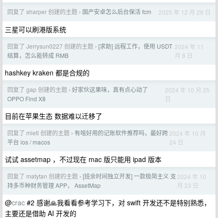
回复了 sharper 创建的主题
国产安卓怎么后台保活 fcm
2025 年 12 月 29 日
›
三星可以刷港版系统
回复了 Jerrysun0227 创建的主题
[求助] 远程工作，使用 USDT
2024 年 11
›
月 8 日
结算，怎么能转成 RMB
hashkey kraken 都是合规的
回复了 gap 创建的主题
好家伙这果味，真有点心动了
2024 年 10 月 25
›
日
OPPO Find X8
目前在苹果生态 数据难以迁移了
回复了 mietl 创建的主题
有啥好用的记账软件推荐吗，最好跨
2024 年 10 月
›
24 日
平台 ios / macos
试试 assetmap ，不过现在 mac 版只能用 ipad 版本
回复了 matytan 创建的主题
[班余时间独立开发] 一款极简主义 支
2024 年 10
›
月 23 日
持多币种财务管理 APP， AssetMap
@
crac
#2 感谢🙏我看看参考学习下，对 swift 开发还不是特别熟悉，
主要还是借助 AI 开发的