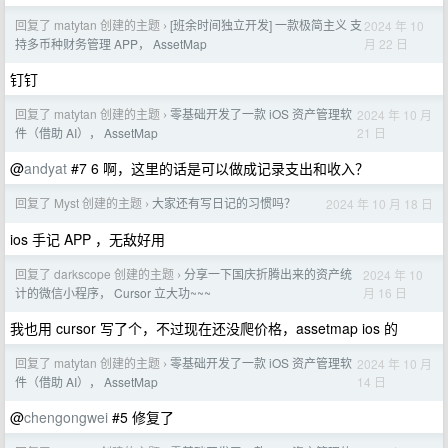
回复了 matytan 创建的主题
[班余时间独立开发] 一款极简主义 支
2024 年 10
›
月 22 日
持多币种财务管理 APP， AssetMap
钉钉
回复了 matytan 创建的主题
零基础开发了一款 iOS 资产管理软
2024 年 10 月
›
21 日
件（借助 AI）， AssetMap
@
andyat
#7 6 啊，这里的话是可以做成记录支出和收入？
回复了 Myst 创建的主题
大家还有写日记的习惯吗？
2024 年 10 月 18 日
›
ios 手记 APP ，无敌好用
回复了 darkscope 创建的主题
分享一下国庆折腾出来的资产统
2024 年 10
›
月 16 日
计的微信小程序， Cursor 立大功~~~
我也用 cursor 写了个，不过现在还没爬价格，assetmap ios 的
回复了 matytan 创建的主题
零基础开发了一款 iOS 资产管理软
2024 年 10 月
›
14 日
件（借助 AI）， AssetMap
@
chengongwei
#5 修复了