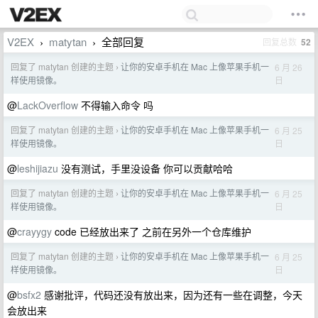
V2EX
matytan
全部回复
回复总数
52
›
›
回复了 matytan 创建的主题
让你的安卓手机在 Mac 上像苹果手机一
6 月 26
›
日
样使用镜像。
@
LackOverflow
不得输入命令 吗
回复了 matytan 创建的主题
让你的安卓手机在 Mac 上像苹果手机一
6 月 25
›
日
样使用镜像。
@
leshijiazu
没有测试，手里没设备 你可以贡献哈哈
回复了 matytan 创建的主题
让你的安卓手机在 Mac 上像苹果手机一
6 月 25
›
日
样使用镜像。
@
crayygy
code 已经放出来了 之前在另外一个仓库维护
回复了 matytan 创建的主题
让你的安卓手机在 Mac 上像苹果手机一
6 月 25
›
日
样使用镜像。
@
bsfx2
感谢批评，代码还没有放出来，因为还有一些在调整，今天
会放出来