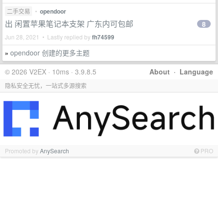
二手交易
•
opendoor
出 闲置苹果笔记本支架 广东内可包邮
8
Jun 28, 2021 • Lastly replied by
fh74599
opendoor 创建的更多主题
»
© 2026 V2EX · 10ms · 3.9.8.5
About
·
Language
隐私安全无忧，一站式多源搜索
Promoted by
AnySearch
PRO