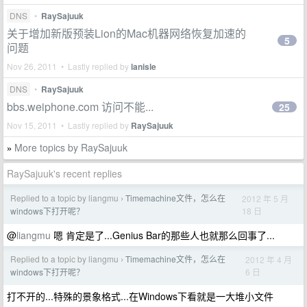
DNS
•
RaySajuuk
关于增加新版预装Lion的Mac机器网络恢复加速的
5
问题
Nov 26, 2011 • Lastly replied by
lanisle
DNS
•
RaySajuuk
bbs.weiphone.com 访问不能...
25
Nov 15, 2011 • Lastly replied by
RaySajuuk
More topics by RaySajuuk
»
RaySajuuk's recent replies
Replied to a topic by liangmu
Timemachine文件，怎么在
2012 年 5 月
›
18 日
windows下打开呢？
@
liangmu
嗯 肯定是了...Genius Bar的那些人也就那么回事了...
Replied to a topic by liangmu
Timemachine文件，怎么在
2012 年 4 月
›
6 日
windows下打开呢？
打不开的...特殊的景象格式...在Windows下看就是一大堆小文件