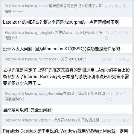
Replied to a topic by kran
这硬盘声音简直要把人烦死了，嗡
2012 年 4 月 6
›
日
嗡嗡～～～
Late 2011的MBP么? 我这个还是7200rpm的一点声音都听不到
Replied to a topic by flyingkid
希捷Momentus XT在mac下有
2012 年 4 月 6
›
日
问题么？
没什么太大问题..因为Momentus XT的SSD加速功能是硬件层的...
Replied to a topic by Numbcoder
关于 2012 MBP
2012 年 4 月 6 日
›
去掉光驱是肯定了...现在光驱这东西真的是很少用...Apple的平台上设
备都加入了Internet Recovery对于本身的系统环境来说已经完全不需
要光驱这个东西了...
Replied to a topic by wtracyliu
mbp换SSD，MacOS 能从移动
2012 年 4 月
›
6 日
硬盘启动么？
当然是可以的..完全没问题
Replied to a topic by yzhrain
求推荐Mac OS X 下的虚拟机
2012 年 4 月 6 日
›
Parallels Desktop 是不用说的..Windows就用VMWare Mac就一定用