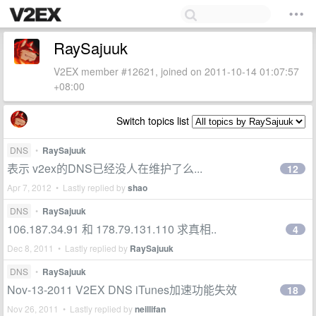
RaySajuuk
V2EX member #12621, joined on 2011-10-14 01:07:57
+08:00
Switch topics list
DNS
•
RaySajuuk
表示 v2ex的DNS已经没人在维护了么...
12
Apr 7, 2012 • Lastly replied by
shao
DNS
•
RaySajuuk
106.187.34.91 和 178.79.131.110 求真相..
4
Dec 8, 2011 • Lastly replied by
RaySajuuk
DNS
•
RaySajuuk
Nov-13-2011 V2EX DNS iTunes加速功能失效
18
Nov 26, 2011 • Lastly replied by
neillifan