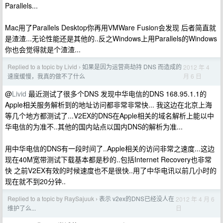
Parallels...
Mac用了Parallels Desktop你再用VMWare Fusion会发现 后者简直就
是渣渣...无论性能还是其他的..反之Windows上用Parallels的Windows
你也会觉得就是个渣渣...
Replied to a topic by Livid
如果是因为运营商劫持 DNS 而造成的
2012 年 4
›
月 6 日
速度缓慢，我真的做不了什么
@
Livid
最近测试了很多个DNS 发现中华电信的DNS 168.95.1.1的
Apple相关服务解析到的地址访问都非常非常快... 我这边在北京上海
等几个地方都测试了...V2EX的DNS在Apple相关的域名解析上能以中
华电信的为准不..其他的国内站点以国内DNS的解析为准...
用中华电信的DNS有一段时间了..Apple相关的访问非常之速度...这边
现在40M宽带测试下载基本都是秒的..包括Internet Recovery也非常
快 之前V2EX有效的时候速度也不是很快..用了中华电讯以前几小时的
现在就不到20分钟..
Replied to a topic by RaySajuuk
表示 v2ex的DNS已经没人在
2012 年 4 月 6
›
日
维护了么...