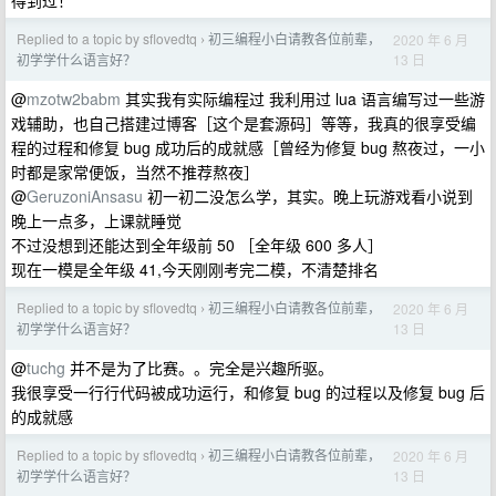
得到过！
Replied to a topic by sflovedtq
初三编程小白请教各位前辈，
2020 年 6 月
›
13 日
初学学什么语言好？
@
mzotw2babm
其实我有实际编程过 我利用过 lua 语言编写过一些游
戏辅助，也自己搭建过博客［这个是套源码］等等，我真的很享受编
程的过程和修复 bug 成功后的成就感［曾经为修复 bug 熬夜过，一小
时都是家常便饭，当然不推荐熬夜］
@
GeruzoniAnsasu
初一初二没怎么学，其实。晚上玩游戏看小说到
晚上一点多，上课就睡觉
不过没想到还能达到全年级前 50 ［全年级 600 多人］
现在一模是全年级 41,今天刚刚考完二模，不清楚排名
Replied to a topic by sflovedtq
初三编程小白请教各位前辈，
2020 年 6 月
›
13 日
初学学什么语言好？
@
tuchg
并不是为了比赛。。完全是兴趣所驱。
我很享受一行行代码被成功运行，和修复 bug 的过程以及修复 bug 后
的成就感
Replied to a topic by sflovedtq
初三编程小白请教各位前辈，
2020 年 6 月
›
13 日
初学学什么语言好？