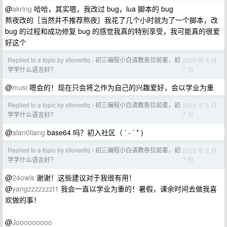
@
akring
哈哈，其实嗯，我改过 bug，lua 脚本的 bug
熬夜改的［当然并不推荐熬夜］我花了几个小时就为了一个脚本，改
bug 的过程和成功修复 bug 的感觉我真的特别享受，我可能真的很爱
好这个
Replied to a topic by sflovedtq
初三编程小白请教各位前辈，初
2020 年 6 月
›
7 日
学学什么语言好？
@
musi
嗯会的！现在只会将之作为自己的兴趣爱好，会以学业为重
Replied to a topic by sflovedtq
初三编程小白请教各位前辈，初
2020 年 6 月
›
7 日
学学什么语言好？
@
alan0liang
base64 吗？初入社区（ ’ - ’ * )
Replied to a topic by sflovedtq
初三编程小白请教各位前辈，初
2020 年 6 月
›
7 日
学学什么语言好？
@
24owls
谢谢！这些建议对于我很有用！
@
yangzzzzzzzt1
我会一直以学业为重的！暑假，课余时间去做我喜
欢做的事！
@
Jooooooooo