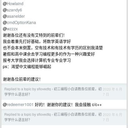
@
Howlaind
@
szandy6
@
asanelder
@
cmdOptionKana
@
wzzzx
谢谢各位还有没有艾特到的前辈们！
我会着重先打好基础，将数学英语学好
也不会本末倒置，空有技术和有技术有学历的区别我清楚
暑假和高中课余去学习编程更多的作为一种兴趣爱好
报考大学我会选择计算机专业专业学习
ps：渴望中文编程能够崛起
谢谢各位前辈的建议！
Replied to a topic by sflovedtq
初三编程小白请教各位前辈，初
2020 年 6 月
›
7 日
学学什么语言好？
@
redeemer1001
好的！谢谢你的建议！我会接触 c/c++
Replied to a topic by sflovedtq
初三编程小白请教各位前辈，初
2020 年 6 月
›
7 日
学学什么语言好？