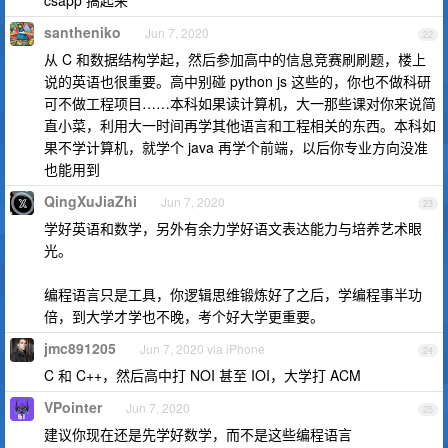
csapp 搞起来
santheniko
Jun 7, 2020
22
从 C 和数据结构学起，然后参加高中的信息竞赛刷刷题，楼上
说的英语也很重要。高中别碰 python js 这些的，你也不做科研
可不做工程项目……本科如果读计算机，大一那些课对你来说简
直小菜，利用大一时间再学其他语言和工程相关的东西。本科如
果不学计算机，就学个 java 再学个前端，以后你专业方向没准
也能用到
QingXuJiaZhi
Jun 7, 2020
23
学好英语和数学，另外有余力学好语文表达能力与培养艺术眼
光。
编程语言只是工具，你逻辑思维锻炼好了之后，学编程事半功
倍，到大学才学也不晚，考个好大学更重要。
jmc891205
Jun 7, 2020 via iPhone
24
C 和 C++，然后高中打 NOI 甚至 IOI，大学打 ACM
VPointer
Jun 7, 2020
25
建议你现在还是先学好数学，而不是这些编程语言