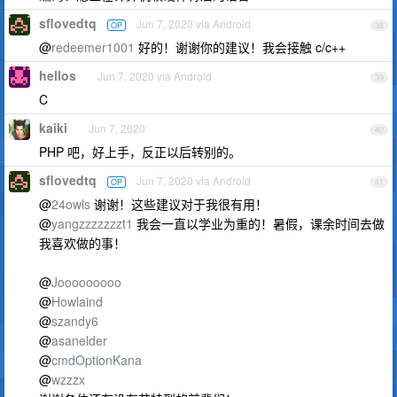
sflovedtq
Jun 7, 2020 via Android
OP
38
@
redeemer1001
好的！谢谢你的建议！我会接触 c/c++
hellos
Jun 7, 2020 via Android
39
C
kaiki
Jun 7, 2020
40
PHP 吧，好上手，反正以后转别的。
sflovedtq
Jun 7, 2020 via Android
OP
41
@
24owls
谢谢！这些建议对于我很有用！
@
yangzzzzzzzt1
我会一直以学业为重的！暑假，课余时间去做
我喜欢做的事！
@
Jooooooooo
@
Howlaind
@
szandy6
@
asanelder
@
cmdOptionKana
@
wzzzx