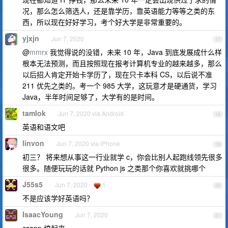
况，那么怎么筛选人，还是靠学历，靠英语能力等等之类的东
西，所以现在好好学习，考个好大学是非常重要的。
yjxjn
Jun 7, 2020
17
@
mmrx
我觉得说的没错，未来 10 年，Java 到底发展成什么样
根本无法预测，而且按照现在报考计算机专业的越来越多，那么
以后招人肯定开始卡学历了，现在只卡本科 CS，以后说不准
211 优先之类的。考一个 985 大学，这玩意才是硬通货，学习
Java，半年时间足够了，大学有的是时间。
tamlok
Jun 7, 2020 via Android
18
英语和语文吧
linvon
Jun 7, 2020 via iPhone
19
初三？ 将来想从事这一行业就学 c，你会比别人起跑线领先很多
很多。随便玩玩的话就 Python js 之类那个你喜欢就挑哪个
J55s5
Jun 7, 2020
1
20
不是应该学好英语吗？
IsaacYoung
Jun 7, 2020
21