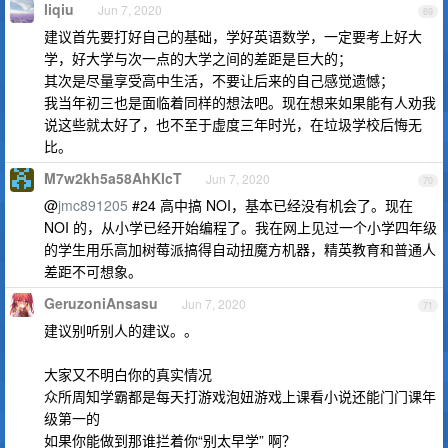
liqiu
Jun 7, 2020
69
建议首先要打好自己的基础，学好英语数学，一定要考上好大
学，好大学与次一点的大学之间的差距是巨大的；
其次是尽量享受高中生活，不要让后来的自己感觉遗憾；
我当年初三也是面临着同样的想法吧。现在想来如果能有人劝我
说这些就太好了，也不至于虚度三年时光，在垃圾学校后悔无
比。
M7w2kh5a58AhKlcT
Jun 7, 2020
70
@
jmc891205
#24 高中搞 NOI，基本已经没有机会了。现在
NOI 的，从小学已经开始编程了。我在网上见过一个小学四年级
的学生用乐高加树莓派搞得自动扭魔方机器，精英教育和普通人
差距不可想象。
GeruzoniAnsasu
Jun 7, 2020
71
建议别听别人的建议。。
大家又不明白你的真实情况
众所周知学霸都是每天打游戏泡妞游戏上课看小说还能门门课年
级第一的
如果你能做到那谁拦着你“别太早学” 啊？