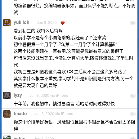
的编辑器很烂，换编辑器很麻烦。而且似乎不能打断点，不好调
试
yukiloh
Jun 8, 2020
1
91
看到初三的,我特么后悔啊
以前小学不是有个小图龟啥的,我还画了个还拿奖
初中暑假第一个月学了 PS,第二个月学了个计算机基础
这两个技能到现在一直有用,这可能是我最有意义的暑假了
可惜后来没既当美工,也没进计算机大学,随波逐流就过了学生时
代
我初三要是知道我这么喜欢 CS 之后就不会走这么多弯路了
其实学什么根本不重要,学习学的不是知识而是归纳方法,另一个
就是要发现自己的爱好
lyzy
Jun 8, 2020 via iPhone
92
十年前，我也初中。搞过易语言 哈哈哈时间过得好快
tmado
Jun 8, 2020 via iPhone
93
你这个阶段学好英语，风险很低且回报率很高且不会受到太多阻
碍
jedihy
Jun 8, 2020