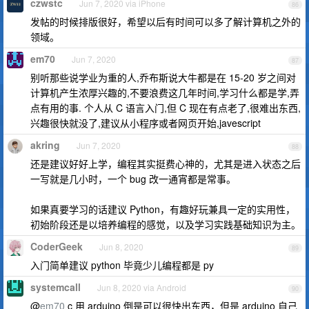
czwstc
Jun 7, 2020 via iPhone
86
发帖的时候排版很好，希望以后有时间可以多了解计算机之外的
领域。
em70
Jun 7, 2020
87
别听那些说学业为重的人,乔布斯说大牛都是在 15-20 岁之间对
计算机产生浓厚兴趣的,不要浪费这几年时间,学习什么都是学,弄
点有用的事. 个人从 C 语言入门,但 C 现在有点老了,很难出东西,
兴趣很快就没了,建议从小程序或者网页开始,javescript
akring
Jun 7, 2020
88
还是建议好好上学，编程其实挺费心神的，尤其是进入状态之后
一写就是几小时，一个 bug 改一通宵都是常事。
如果真要学习的话建议 Python，有趣好玩兼具一定的实用性，
初始阶段还是以培养编程的感觉，以及学习实践基础知识为主。
CoderGeek
Jun 8, 2020
89
入门简单建议 python 毕竟少儿编程都是 py
systemcall
Jun 8, 2020 via Android
90
@
em70
c 用 arduino 倒是可以很快出东西，但是 arduino 自己