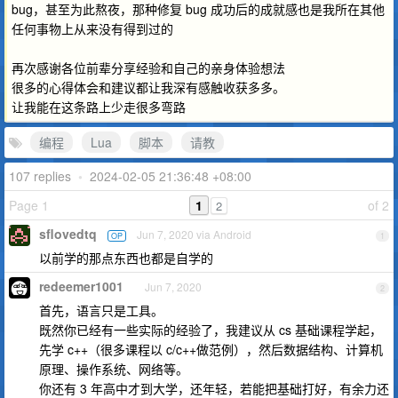
bug，甚至为此熬夜，那种修复 bug 成功后的成就感也是我所在其他
任何事物上从来没有得到过的
再次感谢各位前辈分享经验和自己的亲身体验想法
很多的心得体会和建议都让我深有感触收获多多。
让我能在这条路上少走很多弯路
编程
Lua
脚本
请教
107 replies
•
2024-02-05 21:36:48 +08:00
Page 1
1
of 2
2
sflovedtq
Jun 7, 2020 via Android
OP
1
以前学的那点东西也都是自学的
redeemer1001
Jun 7, 2020
2
首先，语言只是工具。
既然你已经有一些实际的经验了，我建议从 cs 基础课程学起，
先学 c++（很多课程以 c/c++做范例），然后数据结构、计算机
原理、操作系统、网络等。
你还有 3 年高中才到大学，还年轻，若能把基础打好，有余力还