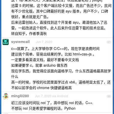
迅雷 5 的时候，这个客户端比较卡又慢，而且广告还不少，民间
有不少优化版。其中口碑最好的是 ayu 版本，用户不少，口碑
很好，重点就是无广告。
后来迅雷创始人，直接找到这个开发者 ayu，邀请他加入了迅
雷，一起改进这个软件，此人后来升任迅雷下载的技术总监。
转自知乎，作者季清秋
systemcall
Jun 7, 2020
67
c++就算了。上大学够你学 C/C++的，现在学是浪费时间
建议挑个简单、容易出结果的学。比如 html+css+js 。
一定要多看英语文档，最好不要看中文文档
如果硬要学 c，就拿 arduino 做东西
现在学东西，我觉得应该面向逼格学习，什么东西逼格最高就学
什么
高一的时候，学校的社团里面学过点 vb6，逼格明显太低了，还
不如以前学会的 chrome 快捷键逼格高
mingl0280
Jun 7, 2020 via Android
68
初三应该没时间玩 noi 了，高中想玩 noi 的话，C++.
不想玩 noi 只是希望学编程的话，Python