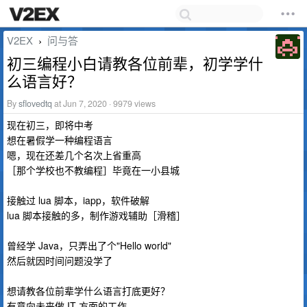
V2EX
问与答
›
初三编程小白请教各位前辈，初学学什
么语言好？
By
sflovedtq
at Jun 7, 2020 · 9979 views
现在初三，即将中考
想在暑假学一种编程语言
嗯，现在还差几个名次上省重高
［那个学校也不教编程］毕竟在一小县城
接触过 lua 脚本，iapp，软件破解
lua 脚本接触的多，制作游戏辅助［滑稽］
曾经学 Java，只弄出了个"Hello world"
然后就因时间问题没学了
想请教各位前辈学什么语言打底更好？
有意向未来做 IT 方面的工作