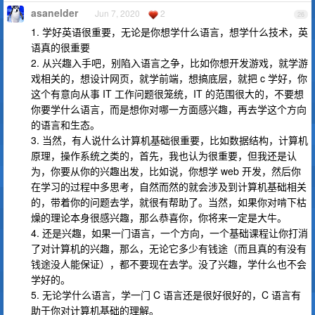
asanelder
Jun 7, 2020
2
26
1. 学好英语很重要，无论是你想学什么语言，想学什么技术，英
语真的很重要
2. 从兴趣入手吧，别陷入语言之争，比如你想开发游戏，就学游
戏相关的，想设计网页，就学前端，想搞底层，就把 c 学好，你
这个有意向从事 IT 工作问题很笼统，IT 的范围很大的，不要想
你要学什么语言，而是想你对哪一方面感兴趣，再去学这个方向
的语言和生态。
3. 当然，有人说什么计算机基础很重要，比如数据结构，计算机
原理，操作系统之类的，首先，我也认为很重要，但我还是认
为，你要从你的兴趣出发，比如说，你想学 web 开发，然后你
在学习的过程中多思考，自然而然的就会涉及到计算机基础相关
的，带着你的问题去学，就很有帮助了。当然，如果你对啃下枯
燥的理论本身很感兴趣，那么恭喜你，你将来一定是大牛。
4. 还是兴趣，如果一门语言，一个方向，一个基础课程让你打消
了对计算机的兴趣，那么，无论它多少有钱途（而且真的有没有
钱途没人能保证），都不要现在去学。没了兴趣，学什么也不会
学好的。
5. 无论学什么语言，学一门 C 语言还是很好很好的，C 语言有
助于你对计算机基础的理解。