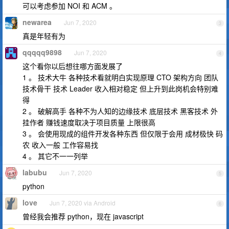
可以考虑参加 NOI 和 ACM 。
newarea
Jun 7, 2020
3
真是年轻有为
qqqqq9898
Jun 7, 2020
4
这个看你以后想往哪方面发展了
1 。 技术大牛 各种技术看就明白实现原理 CTO 架构方向 团队
技术骨干 技术 Leader 收入相对稳定 但上升到此岗机会特别难
得
2 。 破解高手 各种不为人知的边缘技术 底层技术 黑客技术 外
挂作者 赚钱速度取决于项目质量 上限很高
3 。 会使用现成的组件开发各种东西 但仅限于会用 成材极快 码
农 收入一般 工作容易找
4 。 其它不一一列举
labubu
Jun 7, 2020
5
python
love
Jun 7, 2020 via Android
6
曾经我会推荐 python，现在 javascript