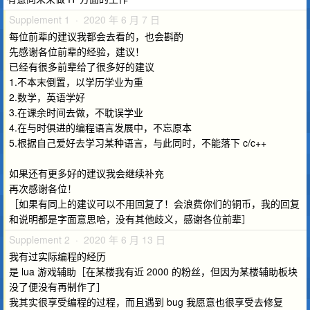
Supplement 1 · 2020 年 6 月 7 日
每位前辈的建议我都会去看的，也会斟酌
先感谢各位前辈的经验，建议！
已经有很多前辈给了很多好的建议
1.不本末倒置，以学历学业为重
2.数学，英语学好
3.在课余时间去做，不耽误学业
4.在与时俱进的编程语言发展中，不忘原本
5.根据自己爱好去学习某种语言，与此同时，不能落下 c/c++
如果还有更多好的建议我会继续补充
再次感谢各位！
［如果有同上的建议可以不用回复了！会浪费你们的铜币，我的回复
和说明都是字面意思哈，没有其他歧义，感谢各位前辈］
Supplement 2 · 2020 年 6 月 13 日
我有过实际编程的经历
是 lua 游戏辅助［在某楼我有近 2000 的粉丝，但因为某楼辅助板块
没了便没有再制作了］
我其实很享受编程的过程，而且遇到 bug 我愿意也很享受去修复