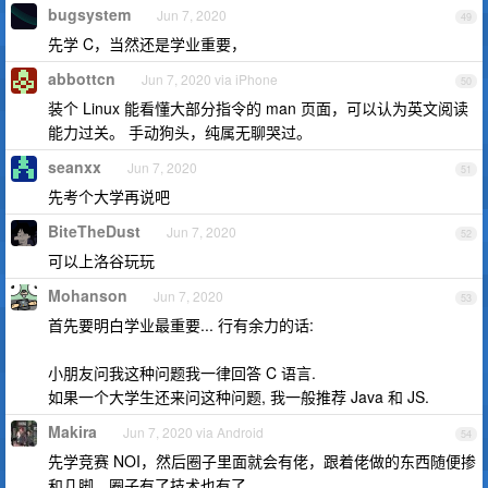
bugsystem
Jun 7, 2020
49
先学 C，当然还是学业重要，
abbottcn
Jun 7, 2020 via iPhone
50
装个 Linux 能看懂大部分指令的 man 页面，可以认为英文阅读
能力过关。 手动狗头，纯属无聊哭过。
seanxx
Jun 7, 2020
51
先考个大学再说吧
BiteTheDust
Jun 7, 2020
52
可以上洛谷玩玩
Mohanson
Jun 7, 2020
53
首先要明白学业最重要... 行有余力的话:
小朋友问我这种问题我一律回答 C 语言.
如果一个大学生还来问这种问题, 我一般推荐 Java 和 JS.
Makira
Jun 7, 2020 via Android
54
先学竞赛 NOI，然后圈子里面就会有佬，跟着佬做的东西随便掺
和几脚，圈子有了技术也有了