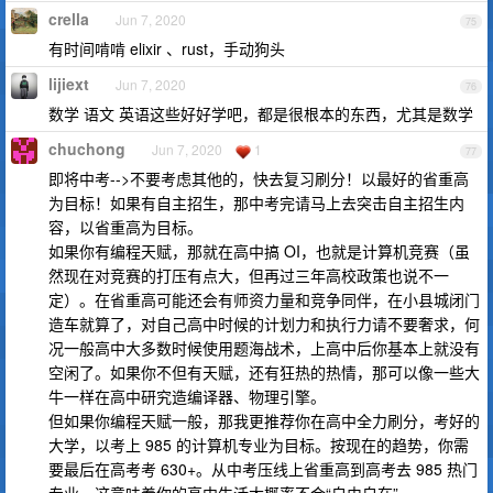
crella
Jun 7, 2020
75
有时间啃啃 elixir 、rust，手动狗头
lijiext
Jun 7, 2020
76
数学 语文 英语这些好好学吧，都是很根本的东西，尤其是数学
chuchong
Jun 7, 2020
1
77
即将中考-->不要考虑其他的，快去复习刷分！以最好的省重高
为目标！如果有自主招生，那中考完请马上去突击自主招生内
容，以省重高为目标。
如果你有编程天赋，那就在高中搞 OI，也就是计算机竞赛（虽
然现在对竞赛的打压有点大，但再过三年高校政策也说不一
定）。在省重高可能还会有师资力量和竞争同伴，在小县城闭门
造车就算了，对自己高中时候的计划力和执行力请不要奢求，何
况一般高中大多数时候使用题海战术，上高中后你基本上就没有
空闲了。如果你不但有天赋，还有狂热的热情，那可以像一些大
牛一样在高中研究造编译器、物理引擎。
但如果你编程天赋一般，那我更推荐你在高中全力刷分，考好的
大学，以考上 985 的计算机专业为目标。按现在的趋势，你需
要最后在高考考 630+。从中考压线上省重高到高考去 985 热门