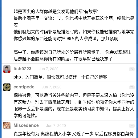
越是顶尖的人群你越是会发现他们都“有故事”
最后小圈子里一交流：哎，你也初中就开始玩这个啊，哎我也是
哎
他们聊起来的时候都是轻描淡写的，如果你也能轻描淡写地学完
你感兴趣的东西还能同时把 99%的人秒成渣，那赶紧啊
高中了，你应该对自己所处的阶层有所感觉了。 你会发现越往
后走越不会脱离你所在的阶层。在很早就已经决定了
fish0223
Jun 7, 2020
72
php，入门简单，很快就可以搭建一个自己的博客
centipede
Jun 7, 2020
73
保持兴趣，可以适当关注些新内容，但是不要去深入搞（你也没
有这精力，别丢了西瓜捡芝麻），到时候你能领先你大学同学的
眼界一丢丢都是赚的，现在还是老实预习高中知识，提高上好大
学的可能性。
Miscedence
Jun 7, 2020
74
真是年轻有为 离编程纳入小学 又近了一步 以后程序员都白菜价