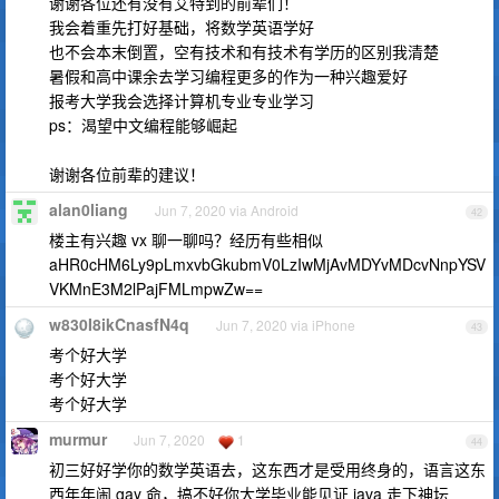
谢谢各位还有没有艾特到的前辈们！
我会着重先打好基础，将数学英语学好
也不会本末倒置，空有技术和有技术有学历的区别我清楚
暑假和高中课余去学习编程更多的作为一种兴趣爱好
报考大学我会选择计算机专业专业学习
ps：渴望中文编程能够崛起
谢谢各位前辈的建议！
alan0liang
Jun 7, 2020 via Android
42
楼主有兴趣 vx 聊一聊吗？经历有些相似
aHR0cHM6Ly9pLmxvbGkubmV0LzIwMjAvMDYvMDcvNnpYSV
VKMnE3M2lPajFMLmpwZw==
w830I8ikCnasfN4q
Jun 7, 2020 via iPhone
43
考个好大学
考个好大学
考个好大学
murmur
Jun 7, 2020
1
44
初三好好学你的数学英语去，这东西才是受用终身的，语言这东
西年年闹 gay 命，搞不好你大学毕业能见证 java 走下神坛