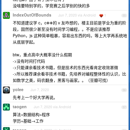
没啥要特别学的，学竞赛之后学别的快的多
IndexOutOfBounds
Jun 7, 2020 via Android
1
55
不知道建议学 c，c➕➕的 v 友咋想的，楼主目前是学业为重的阶
段，固然很少甚至没有时间学习编程，。不是应该推荐
Python，js 这种简单粗暴，容易出东西的吗，等上大学再系统地
从底层学起。
btw，重点高中大概率没什么假期
->没有时间打代码
->只能课余看技术书籍，但是技术的东西光看肯定收效甚微
->所以推荐课余看非技术书籍，先培养对编程整体性的认识，比
如数学之美，码农翻身，黑客与画家。。（豆瓣可找）
yolee
Jun 7, 2020
56
先考上一个好大学再说。
taogen
Jun 7, 2020 via Android
57
算法+数据结构=程序
学历+基础→工作