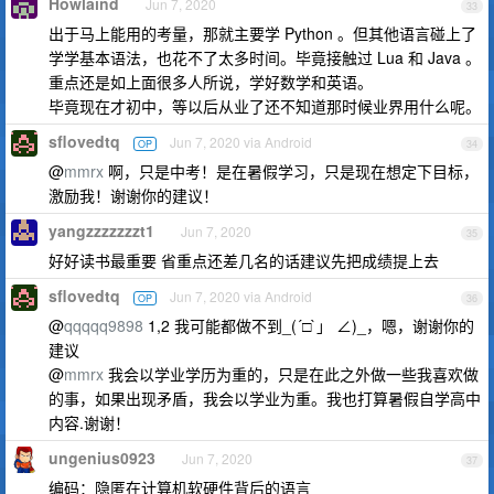
Howlaind
Jun 7, 2020
33
出于马上能用的考量，那就主要学 Python 。但其他语言碰上了
学学基本语法，也花不了太多时间。毕竟接触过 Lua 和 Java 。
重点还是如上面很多人所说，学好数学和英语。
毕竟现在才初中，等以后从业了还不知道那时候业界用什么呢。
sflovedtq
Jun 7, 2020 via Android
OP
34
@
mmrx
啊，只是中考！是在暑假学习，只是现在想定下目标，
激励我！谢谢你的建议！
yangzzzzzzzt1
Jun 7, 2020
35
好好读书最重要 省重点还差几名的话建议先把成绩提上去
sflovedtq
Jun 7, 2020 via Android
OP
36
@
qqqqq9898
1,2 我可能都做不到_(´□`」 ∠)_，嗯，谢谢你的
建议
@
mmrx
我会以学业学历为重的，只是在此之外做一些我喜欢做
的事，如果出现矛盾，我会以学业为重。我也打算暑假自学高中
内容.谢谢！
ungenius0923
Jun 7, 2020
37
编码：隐匿在计算机软硬件背后的语言