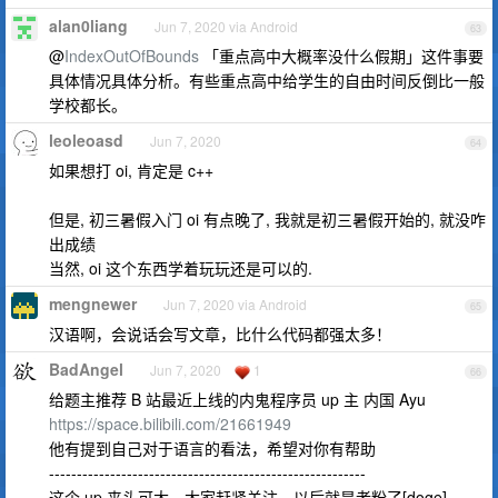
alan0liang
Jun 7, 2020 via Android
63
@
IndexOutOfBounds
「重点高中大概率没什么假期」这件事要
具体情况具体分析。有些重点高中给学生的自由时间反倒比一般
学校都长。
leoleoasd
Jun 7, 2020
64
如果想打 oi, 肯定是 c++
但是, 初三暑假入门 oi 有点晚了, 我就是初三暑假开始的, 就没咋
出成绩
当然, oi 这个东西学着玩玩还是可以的.
mengnewer
Jun 7, 2020 via Android
65
汉语啊，会说话会写文章，比什么代码都强太多！
BadAngel
Jun 7, 2020
1
66
给题主推荐 B 站最近上线的内鬼程序员 up 主 内国 Ayu
https://space.bilibili.com/21661949
他有提到自己对于语言的看法，希望对你有帮助
---------------------------------------------------------
这个 up 来头可大，大家赶紧关注，以后就是老粉了[doge]