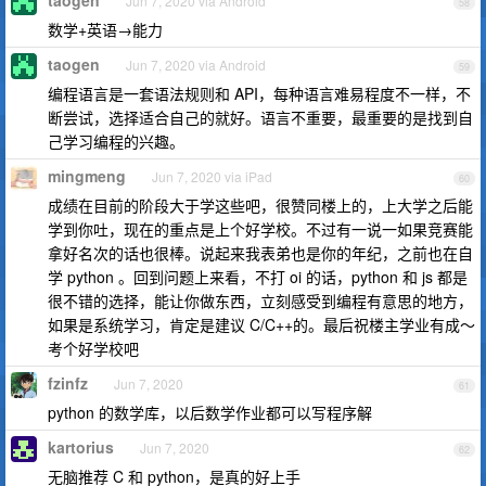
taogen
Jun 7, 2020 via Android
58
数学+英语→能力
taogen
Jun 7, 2020 via Android
59
编程语言是一套语法规则和 API，每种语言难易程度不一样，不
断尝试，选择适合自己的就好。语言不重要，最重要的是找到自
己学习编程的兴趣。
mingmeng
Jun 7, 2020 via iPad
60
成绩在目前的阶段大于学这些吧，很赞同楼上的，上大学之后能
学到你吐，现在的重点是上个好学校。不过有一说一如果竞赛能
拿好名次的话也很棒。说起来我表弟也是你的年纪，之前也在自
学 python 。回到问题上来看，不打 oi 的话，python 和 js 都是
很不错的选择，能让你做东西，立刻感受到编程有意思的地方，
如果是系统学习，肯定是建议 C/C++的。最后祝楼主学业有成～
考个好学校吧
fzinfz
Jun 7, 2020
61
python 的数学库，以后数学作业都可以写程序解
kartorius
Jun 7, 2020
62
无脑推荐 C 和 python，是真的好上手