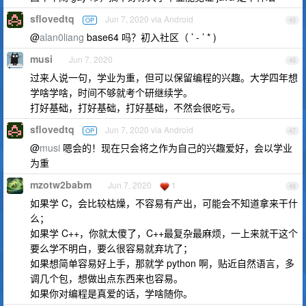
sflovedtq
Jun 7, 2020 via Android
OP
45
@
alan0liang
base64 吗？初入社区（ ’ - ’ * )
musi
Jun 7, 2020
46
过来人说一句，学业为重，但可以保留编程的兴趣。大学四年想
学啥学啥，时间不够就考个研继续学。
打好基础，打好基础，打好基础，不然会很吃亏。
sflovedtq
Jun 7, 2020 via Android
OP
47
@
musi
嗯会的！现在只会将之作为自己的兴趣爱好，会以学业
为重
mzotw2babm
Jun 7, 2020
1
48
如果学 C，会比较枯燥，不容易有产出，可能会不知道拿来干什
么；
如果学 C++，你就太傻了，C++最复杂最麻烦，一上来就干这个
要么学不明白，要么很容易就弃坑了；
如果想简单容易好上手，那就学 python 啊，贴近自然语言，多
调几个包，想做出点东西来也容易。
如果你对编程是真爱的话，学啥随你。