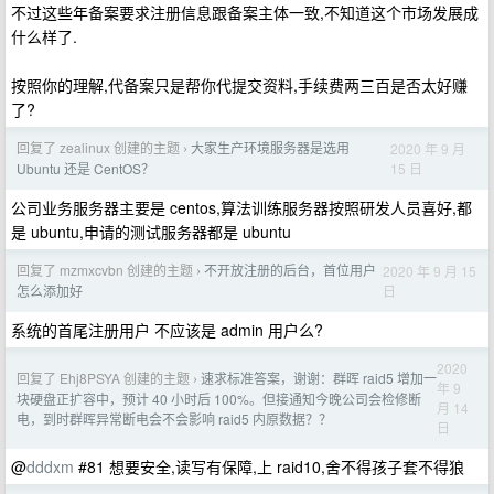
不过这些年备案要求注册信息跟备案主体一致,不知道这个市场发展成
什么样了.
按照你的理解,代备案只是帮你代提交资料,手续费两三百是否太好赚
了?
回复了 zealinux 创建的主题
大家生产环境服务器是选用
2020 年 9 月
›
15 日
Ubuntu 还是 CentOS？
公司业务服务器主要是 centos,算法训练服务器按照研发人员喜好,都
是 ubuntu,申请的测试服务器都是 ubuntu
回复了 mzmxcvbn 创建的主题
不开放注册的后台，首位用户
2020 年 9 月 15
›
日
怎么添加好
系统的首尾注册用户 不应该是 admin 用户么?
2020
回复了 Ehj8PSYA 创建的主题
速求标准答案，谢谢：群晖 raid5 增加一
›
年 9
块硬盘正扩容中，预计 40 小时后 100%。但接通知今晚公司会检修断
月 14
电，到时群晖异常断电会不会影响 raid5 内原数据？？
日
@
dddxm
#81 想要安全,读写有保障,上 raid10,舍不得孩子套不得狼