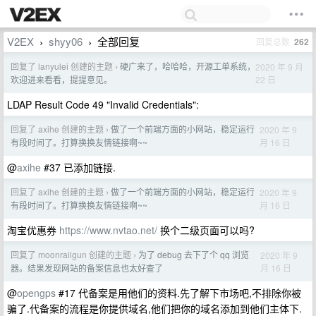
V2EX
shyy06
全部回复
回复总数
262
›
›
回复了 lanyulei 创建的主题
硬广来了，哈哈哈，开源工单系统，
2020 年 9 月
›
22 日
欢迎进来看看，提提意见。
LDAP Result Code 49 "Invalid Credentials":
回复了 axihe 创建的主题
做了一个前端方面的小网站，稳定运行
2020 年 9
›
月 16 日
有段时间了。打算换换友情链接啊~~
@
axihe
#37 已添加链接.
回复了 axihe 创建的主题
做了一个前端方面的小网站，稳定运行
2020 年 9
›
月 16 日
有段时间了。打算换换友情链接啊~~
淘宝优惠券
https://www.nvtao.net/
换个二级页面可以吗?
回复了 moonrailgun 创建的主题
为了 debug 去下了个 qq 浏览
2020 年 9
›
月 16 日
器。结果发现网站的备案信息也太好查了
@
opengps
#17 代备案是用他们的资料.先了解下市场吧,不排除你被
骗了.代备案的流程是你提供域名,他们把你的域名添加到他们主体下.