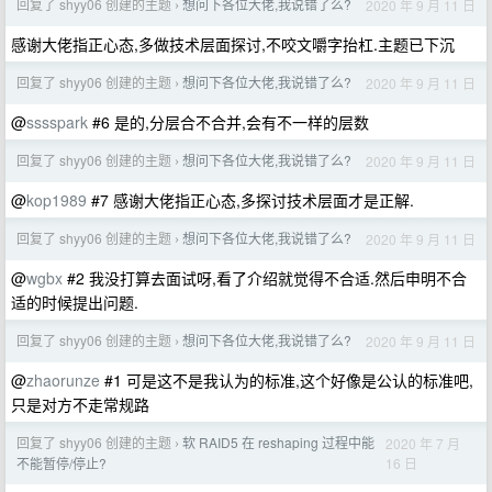
回复了 shyy06 创建的主题
想问下各位大佬,我说错了么?
2020 年 9 月 11 日
›
感谢大佬指正心态,多做技术层面探讨,不咬文嚼字抬杠.主题已下沉
回复了 shyy06 创建的主题
想问下各位大佬,我说错了么?
2020 年 9 月 11 日
›
@
sssspark
#6 是的,分层合不合并,会有不一样的层数
回复了 shyy06 创建的主题
想问下各位大佬,我说错了么?
2020 年 9 月 11 日
›
@
kop1989
#7 感谢大佬指正心态,多探讨技术层面才是正解.
回复了 shyy06 创建的主题
想问下各位大佬,我说错了么?
2020 年 9 月 11 日
›
@
wgbx
#2 我没打算去面试呀,看了介绍就觉得不合适.然后申明不合
适的时候提出问题.
回复了 shyy06 创建的主题
想问下各位大佬,我说错了么?
2020 年 9 月 11 日
›
@
zhaorunze
#1 可是这不是我认为的标准,这个好像是公认的标准吧,
只是对方不走常规路
回复了 shyy06 创建的主题
软 RAID5 在 reshaping 过程中能
2020 年 7 月
›
16 日
不能暂停/停止?