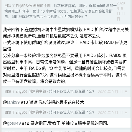
2020
回复了 Ehj8PSYA 创建的主题
速求标准答案，谢谢：群晖 raid5 增加一
›
年 9
块硬盘正扩容中，预计 40 小时后 100%。但接通知今晚公司会检修断
月 11
电，到时群晖异常断电会不会影响 raid5 内原数据？？
日
我来回答下,在虚拟机环境中少量数据模拟软 RAID 扩容,过程中强制关
闭虚拟机模拟断电,重新开机后数据不丢失,进度不丢失.
正式环境下使用群辉扩容没测试过,理论上,RAID 卡比软 RAID 应该更
靠谱.
另外分享一条经验:业务服务器尽量不要采用 RAID5 阵列，RAID5 虽
然磁盘利用率高，日常使用没问题，但是一旦有硬盘损坏或者需要扩
容时候，由于 RAID5 的 I/O 性能限制，重建的时间会比较久,且需要
对硬盘进行全盘擦除写入,这时候硬盘损坏概率要远高于平时，这个时
候一旦有硬盘故障，将会是致命的。
回复了 shyy06 创建的主题
想问下各位大佬,我说错了么?
2020 年 9 月 11 日
›
@
fank99
#13 谢谢.我应该把心思多花在技术上
回复了 shyy06 创建的主题
想问下各位大佬,我说错了么?
2020 年 9 月 11 日
›
@
gps949
#12 感谢指正,受教了.单纯咬文嚼字是我的问题.