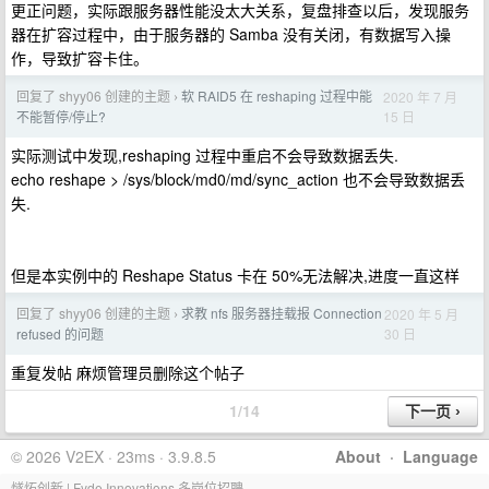
更正问题，实际跟服务器性能没太大关系，复盘排查以后，发现服务
器在扩容过程中，由于服务器的 Samba 没有关闭，有数据写入操
作，导致扩容卡住。
回复了 shyy06 创建的主题
软 RAID5 在 reshaping 过程中能
2020 年 7 月
›
15 日
不能暂停/停止?
实际测试中发现,reshaping 过程中重启不会导致数据丢失.
echo reshape > /sys/block/md0/md/sync_action 也不会导致数据丢
失.
但是本实例中的 Reshape Status 卡在 50%无法解决,进度一直这样
回复了 shyy06 创建的主题
求教 nfs 服务器挂载报 Connection
2020 年 5 月
›
30 日
refused 的问题
重复发帖 麻烦管理员删除这个帖子
1/14
© 2026 V2EX · 23ms · 3.9.8.5
About
·
Language
燧炻创新 | Fyde Innovations 多岗位招聘