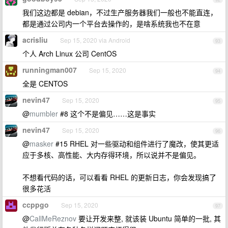
我们这边都是 debian，不过生产服务器我们一般也不能直连，
都是通过公司内一个平台去操作的，是啥系统我也不在意
acrisliu
Sep 15, 2020 via Android
93
个人 Arch Linux 公司 CentOS
runningman007
Sep 15, 2020
94
全是 CENTOS
nevin47
Sep 15, 2020
95
@
mumbler
#8 这个不是偏见……这是事实
nevin47
Sep 15, 2020
96
@
masker
#15 RHEL 对一些驱动和组件进行了魔改，使其更适
应于多核、高性能、大内存得环境，所以说并不是偏见。
不想看代码的话，可以看看 RHEL 的更新日志，你会发现搞了
很多花活
ccppgo
Sep 15, 2020
97
@
CallMeReznov
要让开发来整, 就该装 Ubuntu 简单的一批, 其