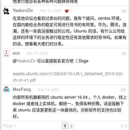
他发行版总有各种各样问题麻烦得很
YaakovZiv
Sep 15, 2020
1
98
在其他论坛也看到过类似的问题，我有个疑问，centos 环境，
在国内敢给业务的稳定可用进行背书的有阿里，华为，腾讯，浪
潮，还有一些我没接触过的公司。Ubuntu 的话，有什么公司给
这样的环境下的业务进行稳定性还有其他需求的背书吗。如果有
的话，想看看大佬们的分享。
ecs
Sep 15, 2020
99
@
YaakovZiv
可以直接联系官方吧（ Doge
assets.ubuntu.com/v1/2dc3411b-UA-I_datasheet_2019-Oct-
zh-cn-v1.pdf
MaxFang
Sep 15, 2020
100
内部所有机器都用的 ubuntu server 16.04 。个人 docker，线上
docker 或者线上实体机，都统一，免得各种折腾。话说接触下
来 ubuntu 应该是更新这一块最快的，对新软件的支持也比较
好。
Page 1
1
of 2
2