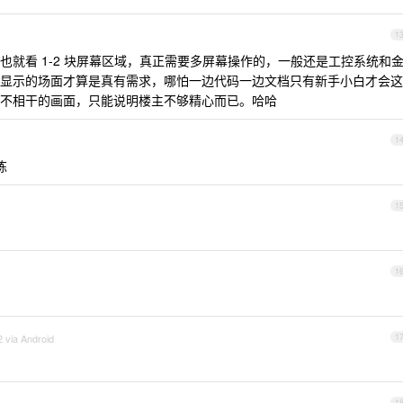
1
就看 1-2 块屏幕区域，真正需要多屏幕操作的，一般还是工控系统和
显示的场面才算是真有需求，哪怕一边代码一边文档只有新手小白才会这
不相干的画面，只能说明楼主不够精心而已。哈哈
1
炼
1
1
 via Android
1
1