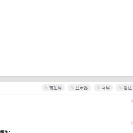
带鱼屏
显示器
竖屏
挡住
器多？