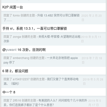
K2P 闲置一台
回复了 fcmio 创建的主题
升级 13.4B2 突然可以带口罩解锁
2020 年 2 月 20
›
日
了……
手持 xr，系统 13.3.1，一直可以带口罩解锁
回复了 zonga 创建的主题
央视大楼-呼家楼-大望路附近出租
2019 年 9 月 11
›
日
次卧
@
yuwant
16 次卧，目测的啊
回复了 emberzhang 创建的主题
一大早北京地铁把 apple
2019 年 7 月 18
›
日
pay 停了
6 转 2，都没问题
回复了 a154312237 创建的主题
我们又做了个直男移动电
2019 年 5 月 28
›
日
源。（福利）
中一个 8
回复了 2ff516 创建的主题
有美团的人么？问问就吃个几十块的外
2019 年 5
›
月 17 日
卖，你们连我裤子都扒了是个什么意思？