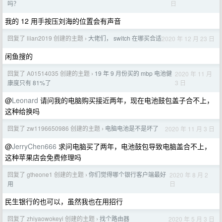
日
吗？
我的 12 用手按压刘海的位置会有声音
回复了 liian2019 创建的主题
大佬们， switch 在哪买合适
2020 年 12 月 23 日
›
闲鱼搜的
回复了 A01514035 创建的主题
19 年 9 月份买的 mbp 电池健
2020 年 11 月
›
3 日
康度只有 81%了
@
Leonard
请问我的电脑购买接近两年，现在电池鼓包盖子合不上，
这种给换吗
回复了 zw1196650986 创建的主题
电脑电池是不是坏了
2020 年 11 月 3 日
›
@
JerryChen666
求问电脑买了两年，电池鼓包导致电脑盖合不上，
这种苹果店会免费修理吗
回复了 gtheone1 创建的主题
你们觉得哪个银行客户端最好
2020 年 8 月 2
›
日
用
民生银行的也可以，虽然我也在用招行
回复了 zhiyaowokeyi 创建的主题
找个路由器
2020 年 5 月 3 日
›