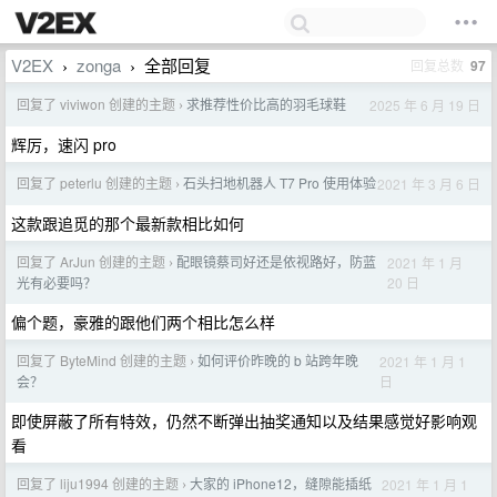
V2EX
zonga
全部回复
回复总数
97
›
›
回复了 viviwon 创建的主题
求推荐性价比高的羽毛球鞋
2025 年 6 月 19 日
›
辉厉，速闪 pro
回复了 peterlu 创建的主题
石头扫地机器人 T7 Pro 使用体验
2021 年 3 月 6 日
›
这款跟追觅的那个最新款相比如何
回复了 ArJun 创建的主题
配眼镜蔡司好还是依视路好，防蓝
2021 年 1 月
›
20 日
光有必要吗？
偏个题，豪雅的跟他们两个相比怎么样
回复了 ByteMind 创建的主题
如何评价昨晚的 b 站跨年晚
2021 年 1 月 1
›
日
会？
即使屏蔽了所有特效，仍然不断弹出抽奖通知以及结果感觉好影响观
看
回复了 liju1994 创建的主题
大家的 iPhone12，缝隙能插纸
2021 年 1 月 1
›