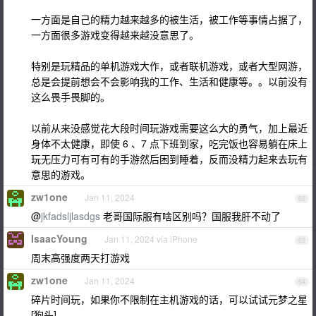
一方面是自己的精力越来越多的被生活，被工作等事情占据了，
一方面很多游戏变得越来越没意思了。
特别是玩精品的单机游戏大作，或者联机游戏，或者大型网游，
总是会提前想会不会影响我的工作、生活和健康等。。以前没有
这么畏手畏脚的。
以前从来没感觉花大段时间玩游戏需要这么大的勇气，加上最近
身体不太健康，即使 6 、7 点下班到家，吃完饭也容易躺在床上
玩无压力可有可有的手游然后困到睡着，反而没精力起来去玩有
意思的游戏。
zw1one
Jan 11, 2024
62
@
jkfadsljlasdgs
老哥国际服有啥区别吗？国服我肝不动了
IsaacYoung
Jan 11, 2024 via iPhone
63
周末高强度两天打游戏
zw1one
Jan 11, 2024
64
碎片时间玩，如果你不限制在主机游戏的话，可以试试元梦之星
[狗头]