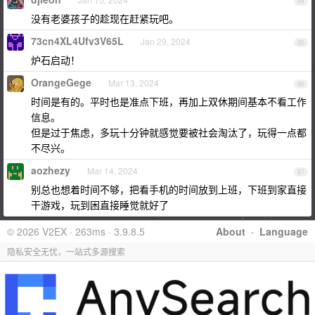
94
没有老婆孩子的趁现在赶紧玩吧。
73cn4XL4Ufv3V65L
Jan 29, 2024
95
炉石启动！
OrangeGege
Mar 13, 2024
96
时间是有的。平时也是准点下班，再加上双休期间基本不看工作
信息。
但是过于焦虑，多玩十分钟就感觉要被社会淘汰了，玩得一点都
不尽兴。
aozhezy
Mar 14, 2024
97
别总也想着时间不够，把看手机的时间放到上班，下班到家直接
干游戏，玩到困直接睡觉就好了
© 2026 V2EX · 263ms · 3.9.8.5
About
·
Language
隐私安全无忧，一站式多源搜索