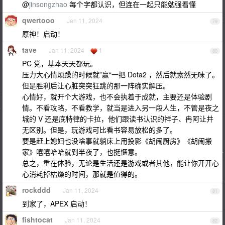
@
jinsongzhao
每个字都认识，但连在一起只能勉强看懂
qwertooo
Jan 11, 2024
79
原神！启动！
tave
Jan 11, 2024
1
80
PC 党，基本天天都玩。
压力大心情烦躁的时候就”赢“一把 Dota2 ，然后就索然无味了。
但是胜利后让心脏突突狂跳的那一阵确实解压。
心情好，就开个大游戏，也不会执着于成就，主要还是体验剧
情。不看攻略，不看教学，就当是进入另一段人生，不管是夜之
城的 V 还是底特律的卡拉，他们跟读书认识的祥子、冉阿让并
无区别。但是，玩游戏可比看书容易放松的多了。
要是赶上媳妇也没啥事就躺床上用投影《胡闹厨房》《胡闹搬
家》嘻嘻哈哈就到半夜了，也挺惬意。
总之，重在体验，无论是生活还是游戏或者其他，能让你开开心
心消耗掉枯燥的时间，那就是值得的。
rockddd
Jan 11, 2024
81
到家了，APEX 启动！
fishtocat
Jan 11, 2024
82