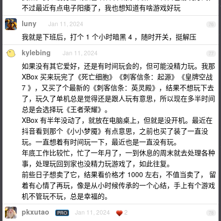
不过最近有点电子阳痿了，我也想知道有啥游戏好玩
luny
Jan 11, 2024
76
我就是下班后，打个 1 个小时暗黑 4 ，随时开关，挺解压
kylebing
Jan 11, 2024
77
如果没有其它爱好，还是有时间玩会的，但可能没精力玩。我那
XBox 买来玩完了《死亡细胞》《刺客信条：起源》《皇牌空战
7 》，又买了个最新的《刺客信条：英灵殿》，结果不想玩下去
了，玩久了单机总是觉得还是跟人玩有意思，所以现在多半时间
总是会选择玩《王者荣耀》。
XBox 有半年没动了，就放在电脑桌上，但就是没开机。最近在
抖音看到那个《小小梦魇》有点意思，之前也买了装了一直没
玩。一直想着有时间玩一下，最近也是一直没有玩。
年底工作比较忙，忙了一年月了，一到休息的周末就去处理各种
事，处理玩回到家也没精力玩游戏了，如此往复。
前些日子想卖了它，结果看价格才 1000 左右，不值当卖了， 留
着有心情了再玩，像是从小时候传承的一个心结，手上有个游戏
机不管玩不玩，总是幸福的。
pkxutao
Jan 11, 2024
2
PRO
78