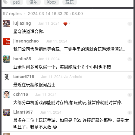
ps5
偶尔
Xbox
玩玩
97 replies
•
2024-03-14 16:33:20 +08:00
lujiaxing
Jan 11, 2024
7
1
星穹铁道适合你.
jinsongzhao
Jan 11, 2024
2
我们公司售后销售等会玩，干完手里的活就会玩游戏活溜达。
hanlin85
Jan 11, 2024
3
业余时间多可以买一个，每周能玩个 2 个小时也不错
lance6716
Jan 11, 2024 via Android
4
最近在玩超级银河战士
cxh116
Jan 11, 2024
5
大部分单机游戏都能随时存档,想玩就玩,就暂停就随时暂停.
Liam1997
Jan 11, 2024
6
最多在工位上玩玩手游，如果是 PS5 连接屏幕的那种，感觉太
明显了，我是不太敢 😂