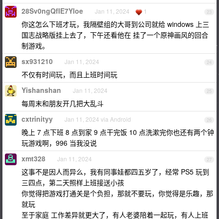
28Sv0ngQfIE7Yloe
Jan 11, 2024
1
23
你这怎么下班才玩，我隔壁组的大哥到公司就给 windows 上三
国志战略版挂上去了，下午还看他在 挂了一个原神画风的回合
制游戏。
sx931210
Jan 11, 2024
24
不仅有时间玩，而且上班时间玩
Yishanshan
Jan 11, 2024
25
每周末和朋友开几把大乱斗
cxtrinityy
Jan 11, 2024 via Android
26
晚上 7 点下班 8 点到家 9 点干完饭 10 点洗漱完你也还有两个钟
玩游戏啊，996 当我没说
xmt328
Jan 11, 2024
27
这事不是因人而异么，我有同事娃都四五岁了，经常 PS5 玩到
三四点，第二天照样上班接送小孩
你觉得把游戏打通关是个负担，那就不要玩，你觉得是乐趣，那
就玩
至于家庭 工作差异就更大了，有人老婆陪着一起玩，有人上班