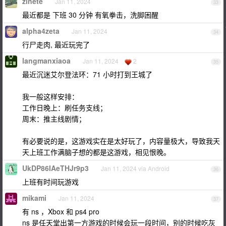
zinete
Jan 11, 2024
33
最近都是 下班 30 分钟 有氧拳击，洗脚困醒
alpha4zeta
Jan 11, 2024
34
行尸走肉, 最近玩完了
langmanxiaoa
Jan 11, 2024
2
35
最近沉迷艾尔登法环：71 小时打到王城了
我一般这样安排：
工作日晚上：刷任务支线；
周末：推主线剧情；
有必要说的是，这游戏实在是太好玩了，内容量极大，导致我天
天上班工作满脑子想的都是这游戏，相见恨晚。
UkDP86IAeTHJr9p3
Jan 11, 2024 via Android
36
上班有时间玩游戏
mikami
Jan 11, 2024
37
有 ns ，Xbox 和 ps4 pro
ns 是任天堂出第一方游戏的时候会玩一段时间，别的时候吃灰