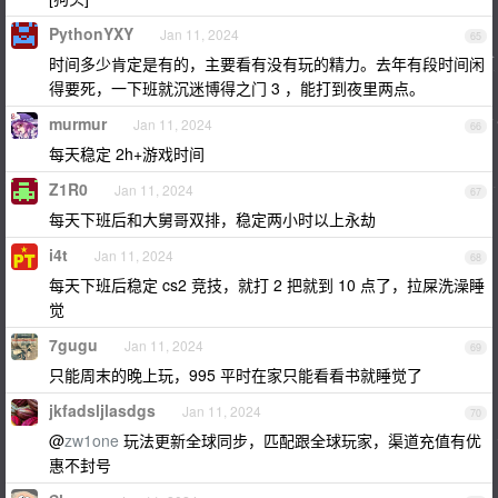
PythonYXY
Jan 11, 2024
65
时间多少肯定是有的，主要看有没有玩的精力。去年有段时间闲
得要死，一下班就沉迷博得之门 3 ，能打到夜里两点。
murmur
Jan 11, 2024
66
每天稳定 2h+游戏时间
Z1R0
Jan 11, 2024
67
每天下班后和大舅哥双排，稳定两小时以上永劫
i4t
Jan 11, 2024
68
每天下班后稳定 cs2 竞技，就打 2 把就到 10 点了，拉屎洗澡睡
觉
7gugu
Jan 11, 2024
69
只能周末的晚上玩，995 平时在家只能看看书就睡觉了
jkfadsljlasdgs
Jan 11, 2024
70
@
zw1one
玩法更新全球同步，匹配跟全球玩家，渠道充值有优
惠不封号