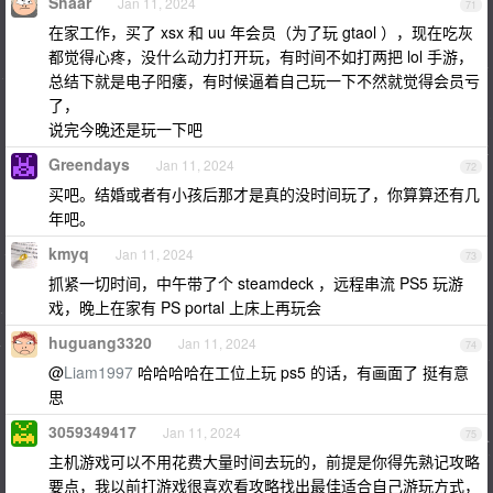
Shaar
Jan 11, 2024
71
在家工作，买了 xsx 和 uu 年会员（为了玩 gtaol ），现在吃灰
都觉得心疼，没什么动力打开玩，有时间不如打两把 lol 手游，
总结下就是电子阳痿，有时候逼着自己玩一下不然就觉得会员亏
了，
说完今晚还是玩一下吧
Greendays
Jan 11, 2024
72
买吧。结婚或者有小孩后那才是真的没时间玩了，你算算还有几
年吧。
kmyq
Jan 11, 2024
73
抓紧一切时间，中午带了个 steamdeck ，远程串流 PS5 玩游
戏，晚上在家有 PS portal 上床上再玩会
huguang3320
Jan 11, 2024
74
@
Liam1997
哈哈哈哈在工位上玩 ps5 的话，有画面了 挺有意
思
3059349417
Jan 11, 2024
75
主机游戏可以不用花费大量时间去玩的，前提是你得先熟记攻略
要点，我以前打游戏很喜欢看攻略找出最佳适合自己游玩方式，