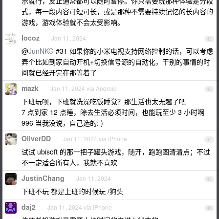
示就行，反正通常都可以随时暂停。你只需要玩那种体验是分段
式，每一段内容可短可长，或是那种不需要持续记忆的长内容的
游戏，游戏体验就不会太受影响。
locoz
Jan 11, 2024
42
@
JunNKG
#31 如果你的小米电视支持网络控制的话，可以考虑
弄个比如到家自动开机+切换信号源的自动化，干别的事情的时
间就已经开完在那等着了
mazk
Jan 11, 2024 via Android
43
下班玩呗，下班就洗澡吃饭睡觉？那生活也太无趣了吧
7 点到家 12 点睡，除去生活必须时间，也能玩至少 3 小时啊
996 当我没说，自己选的: )
OliverDD
Jan 11, 2024 via iPhone
44
试试 ubisoft 的那一把子罐头游戏，随开，跑跑图清清点；不过
不一定适合所有人，我就不喜欢
JustinChang
Jan 11, 2024
45
下班不玩 都是上班的时候玩 /狗头
daj2
Jan 11, 2024 via iPhone
46