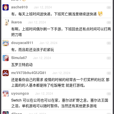
asche910
Jan 12, 2024
88
有，每天上班时间送快递，下班死亡搁浅里继续送快递
ikaros
Jan 12, 2024
89
有啊，上班时间偶尔刷一下手游，下班回去还有点时间可以打两
把刀塔
douyacai911
Jan 12, 2024
90
有，而且趁还没孩子赶紧玩
Simula67
Jan 12, 2024
91
瓦罗兰特启动
mcV473b9u4GfJG81
Jan 12, 2024
92
还是看你自己的需求 疫情的时候的经常去一个打奖杯的社区 那
上面的的人基本都是除了吃饭睡觉 就是打游戏。
uyoungco
Jan 12, 2024
93
Swtich 可以在公司也可以在家，塞尔达旷野之息，塞尔达王国
之泪，单机游戏可以随时暂停。当然还有其他更多游戏
djleon
Jan 15, 2024