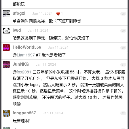
都能玩
ufogxl
Jan 11, 2024
1
28
单身狗时间很充裕，欧卡下班开到睡觉
iv8d
Jan 11, 2024
29
暗黑这类刷子游戏，随便玩，就怕你厌烦了
HelloWorld556
Jan 11, 2024
30
@
Liam1997
#7 我也是看错了
JunNKG
Jan 11, 2024
31
@
fox2081
三四年前的小米电视 55 寸，不算太老， 虽说找客服
取消了开机广告， 但是从按下开机键开始， 大概 3 秒才从黑屏
跳到小米 logo ，然后大概显示 3 秒，跳到一张加载桌面的图大
概显示 10 秒，然后显示菜单， 这个时候遥控器操作是卡顿的，
感觉刚刚苏醒， 还没醒透的样子。过大概 10 秒， 才操作勉强
顺畅
fengpan567
Jan 11, 2024
32
玩雀魂啊！