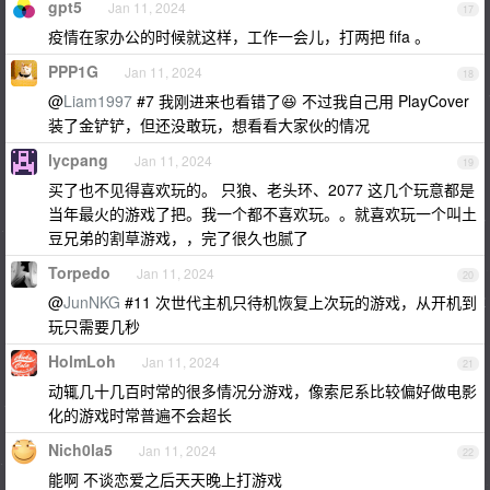
gpt5
Jan 11, 2024
17
疫情在家办公的时候就这样，工作一会儿，打两把 fifa 。
PPP1G
Jan 11, 2024
18
@
Liam1997
#7 我刚进来也看错了😆 不过我自己用 PlayCover
装了金铲铲，但还没敢玩，想看看大家伙的情况
lycpang
Jan 11, 2024
19
买了也不见得喜欢玩的。 只狼、老头环、2077 这几个玩意都是
当年最火的游戏了把。我一个都不喜欢玩。。就喜欢玩一个叫土
豆兄弟的割草游戏，，完了很久也腻了
Torpedo
Jan 11, 2024
20
@
JunNKG
#11 次世代主机只待机恢复上次玩的游戏，从开机到
玩只需要几秒
HolmLoh
Jan 11, 2024
21
动辄几十几百时常的很多情况分游戏，像索尼系比较偏好做电影
化的游戏时常普遍不会超长
Nich0la5
Jan 11, 2024
22
能啊 不谈恋爱之后天天晚上打游戏