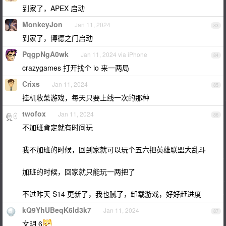
到家了，APEX 启动
MonkeyJon
Jan 11, 2024
83
到家了，博德之门启动
PqgpNgA0wk
Jan 11, 2024 via iPhone
84
crazygames 打开找个 io 来一两局
Crixs
Jan 11, 2024
85
挂机收菜游戏，每天只要上线一次的那种
twofox
Jan 11, 2024
86
不加班肯定就有时间玩
我不加班的时候，回到家就可以玩个五六把英雄联盟大乱斗
加班的时候，回家就只能玩一两把了
不过昨天 S14 更新了，我也腻了，卸载游戏，好好赶进度
kQ9YhUBeqK6ld3k7
Jan 11, 2024
87
文明 6