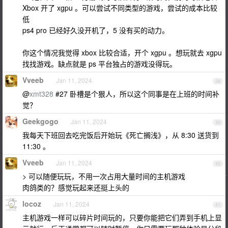
Xbox 开了 xgpu 。可以尝试不同类型的游戏，尝试的成本比较
低
ps4 pro 已经好久没开机了，5 没有买的动力。
你这个情况我觉得 xbox 比较合适，开个 xgpu 。想玩就去 xgpu
找找游戏。缺点就是 ps 平台独占的游戏没得玩。
Vveeb
Jan 11, 2024
38
@
xmt328
#27 卧槽是个狠人，所以这个同事是在上班的时间补
觉？
Geekgogo
Jan 11, 2024
39
我每天下班回去吃完饭后开始玩《死亡搁浅》，从 8:30 送货到
11:30 。
Vveeb
Jan 11, 2024
40
> 可以随便玩玩，不用一次占用大量时间的主机游戏
肉鸽类的？感觉玩起来还挺上头的
locoz
Jan 11, 2024
41
主机游戏一样可以碎片时间玩的，只要你能把它们弄到手机上显