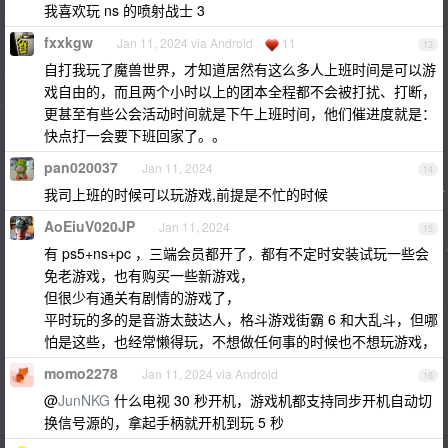
我喜欢玩 ns 的喷射战士 3
fxxkgw
Jan 11, 2024 via Android
11
13
自打我玩了魔兽世界，才知道居然有这么多人上班时间是可以游
戏自由的，而且两个小时以上的团本全程都不会被打扰、打断，
更甚至有些公会活动时间就是下午上班时间，他们催进度就是：
快点打一会要下班回家了。。
pan020037
Jan 11, 2024
14
我司上班的时候可以玩游戏,前提是不忙的时候
AoEiuV020JP
Jan 11, 2024
15
有 ps5+ns+pc ，三端会员都开了，都有不定时安装试玩一些会
免老游戏，也有购买一些新游戏，
但很少有通关有剧情的游戏了，
平时玩的多的是音游太鼓达人，格斗游戏街霸 6 和大乱斗，但哪
怕是这些，也经常懒得玩，不想做任何事的时候也不想玩游戏，
momo2278
Jan 11, 2024 via Android
16
@
JunNKG
什么电视 30 秒开机，游戏机都支持同步开机自动切
换信号源的，拿起手柄就开机到玩 5 秒