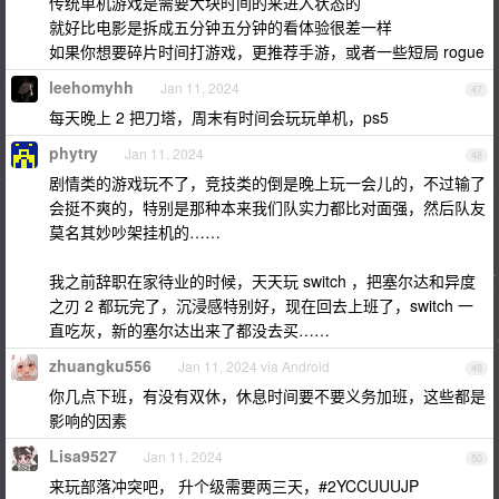
传统单机游戏是需要大块时间的来进入状态的
就好比电影是拆成五分钟五分钟的看体验很差一样
如果你想要碎片时间打游戏，更推荐手游，或者一些短局 rogue
leehomyhh
Jan 11, 2024
47
每天晚上 2 把刀塔，周末有时间会玩玩单机，ps5
phytry
Jan 11, 2024
48
剧情类的游戏玩不了，竞技类的倒是晚上玩一会儿的，不过输了
会挺不爽的，特别是那种本来我们队实力都比对面强，然后队友
莫名其妙吵架挂机的……
我之前辞职在家待业的时候，天天玩 switch ，把塞尔达和异度
之刃 2 都玩完了，沉浸感特别好，现在回去上班了，switch 一
直吃灰，新的塞尔达出来了都没去买……
zhuangku556
Jan 11, 2024 via Android
49
你几点下班，有没有双休，休息时间要不要义务加班，这些都是
影响的因素
Lisa9527
Jan 11, 2024
50
来玩部落冲突吧， 升个级需要两三天，#2YCCUUUJP