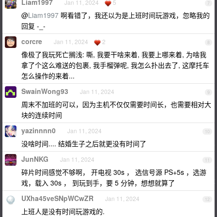
Liam1997
Jan 11, 2024
5
7
@
Liam1997
啊看错了，我还以为是上班时间玩游戏，忽略我的
回复 -_-
corcre
Jan 11, 2024
2
8
像极了我玩死亡搁浅: 嘶, 我要干啥来着, 我要上哪来着, 为啥我
拿了个这么难送的包裹, 我手榴弹呢, 我怎么扑出去了, 这摩托车
怎么操作的来着...
SwainWong93
Jan 11, 2024
9
周末不加班的可以，因为主机不仅仅需要时间长，也需要相对大
块的连续时间
yazinnnn0
Jan 11, 2024
10
没啥时间.... 结婚生子之后就更没有时间了
JunNKG
Jan 11, 2024
11
碎片时间感觉不够啊， 开电视 30s ， 选信号源 PS+5s ，选游
戏，载入 30s ， 到玩到手，要 5 分钟，想想就算了
UXha45veSNpWCwZR
Jan 11, 2024
12
上班人是没有时间玩游戏的.