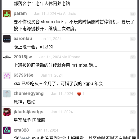
部落名字：老年人休闲养老馆
param
Jan 11, 2024 via Android
51
要不你也买台 steam deck ，不玩的时候随时暂停待机，要玩了
按下电源键秒开，继续上次进度。
aaronlau
Jan 11, 2024
52
晚上晚一会，可以的
20015jjw
Jan 11, 2024 via iPhone
53
上班被迫肝活动的时候就会用 m1 mba 跑…
6379616e
Jan 11, 2024
54
xsx 已经吃灰三个月了，可惜了我的 xgpu 年会
zhumengyang
Jan 11, 2024
1
55
原神，启动
jkfadsljlasdgs
Jan 11, 2024
56
皇室战争 国际服
xmt328
Jan 11, 2024
57
@
Vveeb
#38 也没看到过他上班睡觉，甚至他时不时还有时间把