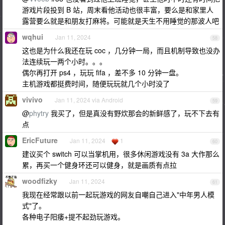
游戏片段投到 B 站，周末看他活动也很丰富，要么是和家里人
露营要么就是和朋友打麻将。可能就是天生不用睡觉的那波人吧
wqhui
Jan 11, 2024
58
这也是为什么我还在玩 coc ，几分钟一局，而且机制导致也没办
法连续玩一两个小时。。。
偶尔再打开 ps4 ，玩玩 fifa ，差不多 10 分钟一盘。
主机游戏都挺费时间，随便玩玩就几个小时没了
vivivo
Jan 11, 2024 via Android
59
@
phytry
我买了，但是真没有野炊那会的新鲜感了，玩不下去有
点
EricFuture
Jan 11, 2024
1
60
建议买个 switch 可以当掌机用，很多休闲游戏没有 3a 大作那么
累，再买一个健身环还可以健身，就是画质有点拉
woodfizky
Jan 11, 2024
61
我现在经常跟以前一起玩游戏的网友自嘲自己进入"中年男人模
式"了。
各种电子阳痿+提不起劲玩游戏。