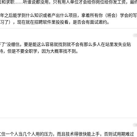
向岗位和求职……听谁说都没用，只有用人单位才会给你岗位给你发工资，最
年之后能学到什么知识或者产出什么项目，拿着所有你（将会）学会的写
习了），现在就在招聘软件里投投看，是否会有面试邀约。
1
就好了”没绷住。要是能这么容易就找到就不会有那么多人在站里发失业贴
支持，但是不要全职学，因为大概率找不到。
1
扛住一个人当几个人用的压力，而且技术得很快能上手，否则试用期难过