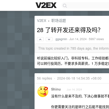
V2EX
职场话题
›
28 了转开发还来得及吗？
ggagmin
·
Jun 14, 2024
· 5997 views
This topic created in 785 days ago, the info
听说前端比较好入门，非科班专科，工作经验都
可以转行投简历，不要求多高薪资，1 万多稳
56 replies
•
2024-06-18 14:54:35 +08:00
Shinu
Jun 14, 2024
没有什么是来不及的, 下决心做事就不
你更需要关注的是转行之后能不能找到