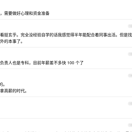
，需要做好心理和资金准备
1
看挺玄乎。完全没经验自学的话我感觉得半年能配合着同事出活。但是找
外的本事了。
1
责人也是专科，目前年薪差不多快 100 个了
1
 的。
拿高薪的时代。
1
1