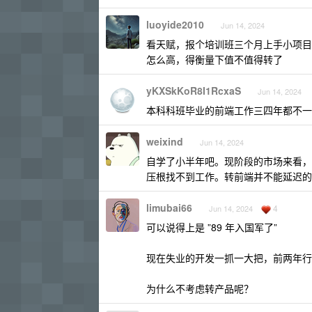
luoyide2010
Jun 14, 2024
看天赋，报个培训班三个月上手小项目
怎么高，得衡量下值不值得转了
yKXSkKoR8I1RcxaS
Jun 14, 2024
本科科班毕业的前端工作三四年都不一
weixind
Jun 14, 2024
自学了小半年吧。现阶段的市场来看，
压根找不到工作。转前端并不能延迟的
limubai66
4
Jun 14, 2024
可以说得上是 ”89 年入国军了”
现在失业的开发一抓一大把，前两年行
为什么不考虑转产品呢？