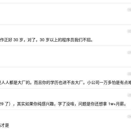
1
2
正好 30 岁，对了，30 岁以上的程序员我们不招。
2
2
是人人都是大厂的。而且你的学历也进不去大厂。小公司一万多怕是有点
2
29 了），其实如果你纯感兴趣，学了没啥，问题是你还想拿 1w+月薪。
2
路才是