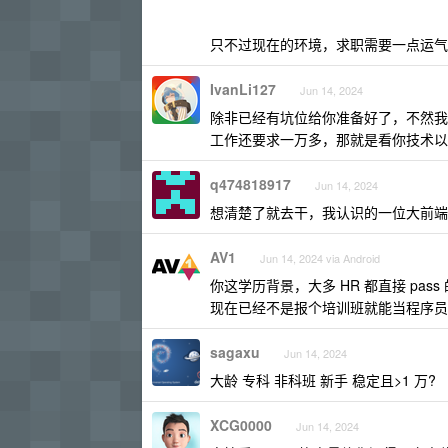
只不过现在的环境，求职需要一点运气
IvanLi127
Jun 14, 2024
除非已经有坑位给你准备好了，不然我
工作还要求一万多，那就是看你技术以
q474818917
Jun 14, 2024
想清楚了就去干，我认识的一位大前端负
AV1
Jun 14, 2024 via Android
你这学历背景，大多 HR 都直接 pass
现在已经不是报个培训班就能当程序员
sagaxu
Jun 14, 2024
大龄 专科 非科班 新手 稳定且>1 万?
XCG0000
Jun 14, 2024