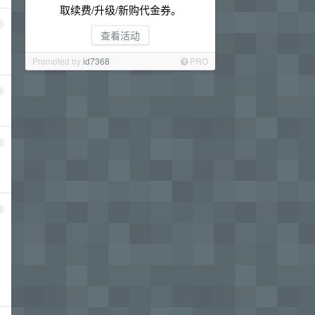
取续费/升级/新购代金券。
2
查看活动
Promoted by
id7368
PRO
3
4
5