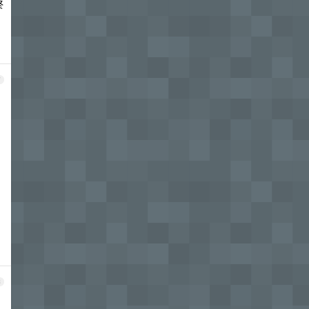
终
7
8