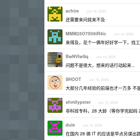
achira
Jun 14, 2024
还需要来问就来不及
MMM25O7lf09iR4ic
Jun 14, 2024
来得及，花个一俩年好好学一下，找工作
BwNVlwSq
Jun 14, 2024
问题不是很大，想来的话行动起来...
SHOOT
Jun 14, 2024
大部分几年经验的前端也才一万多 不
shmilypeter
Jun 14, 2024
非科班专科，28 大龄（等你学完起码 
dule
Jun 14, 2024
在国内 28 搞 IT 的应该是早点另谋出