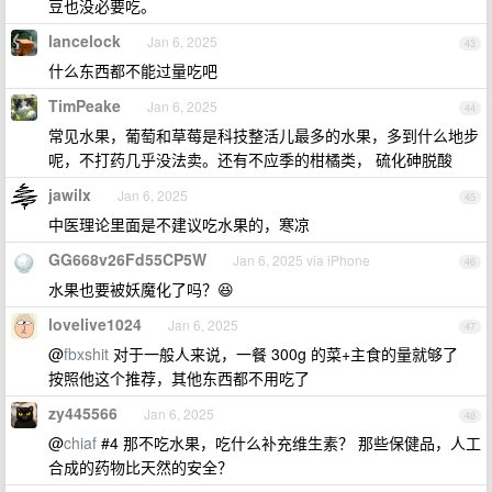
豆也没必要吃。
lancelock
Jan 6, 2025
43
什么东西都不能过量吃吧
TimPeake
Jan 6, 2025
44
常见水果，葡萄和草莓是科技整活儿最多的水果，多到什么地步
呢，不打药几乎没法卖。还有不应季的柑橘类， 硫化砷脱酸
jawilx
Jan 6, 2025
45
中医理论里面是不建议吃水果的，寒凉
GG668v26Fd55CP5W
Jan 6, 2025 via iPhone
46
水果也要被妖魔化了吗？😆
lovelive1024
Jan 6, 2025
47
@
fbxshit
对于一般人来说，一餐 300g 的菜+主食的量就够了
按照他这个推荐，其他东西都不用吃了
zy445566
Jan 6, 2025
48
@
chiaf
#4 那不吃水果，吃什么补充维生素？ 那些保健品，人工
合成的药物比天然的安全？