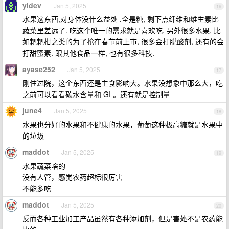
yidev
Jan 5, 2025
16
水果这东西,对身体没什么益处 .全是糖, 剩下点纤维和维生素比
蔬菜里差远了. 吃这个唯一的需求就是喜欢吃. 另外很多水果, 比
如耙耙柑之类的为了抢在春节前上市, 很多会打脱酸剂, 还有的会
打甜蜜素. 跟其他食品一样, 也有很多科技.
ayase252
Jan 5, 2025
17
刚住过院，这个东西还是主食影响大。水果没想象中那么大，吃
之前可以看看碳水含量和 GI 。还有就是控制量
june4
Jan 5, 2025
18
水果也分好的水果和不健康的水果，葡萄这种极高糖就是水果中
的垃圾
maddot
Jan 5, 2025
19
水果蔬菜啥的
没有人管，感觉农药超标很厉害
不能多吃
maddot
Jan 5, 2025
20
反而各种工业加工产品虽然有各种添加剂，但是害处不是农药能