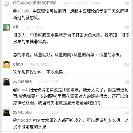
GG668v26Fd55CP5W
Jan 6, 2025 via iPhone
49
@
xujiahui
中医理论可拉倒吧，想起中医理论的专家们怎么解释
新冠的就想笑。
dif
Jan 6, 2025
50
很多人一句多吃蔬菜水果就是为了打击大鱼大肉。殊不知，很多
水果的果糖非常高。
总的来说，适量就好，适量的肉+适量的蔬菜 + 适量的水果。
gimp
Jan 6, 2025
51
这年头建议少吃、不吃水果。
zy445566
Jan 6, 2025
52
@
june4
阳光玫瑰老实说是比较垃圾，糖分太高了，但是普通葡
萄(紫色需要吐皮的那种)里面花青素对人的好处很大，还可以治
疗神经衰弱，我当时失眠就是夏天吃葡萄吃好的
zy445566
Jan 6, 2025
53
@
maddot
#19 卖水果的人都不吃皮的，所以尽量削皮吃吧，少
买不能削皮的水果