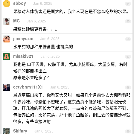
sbboy
Jan 6, 2025
54
果糖对人体伤害还是蛮大的，我个人现在是不怎么吃甜的水果。
MC
Jan 6, 2025
55
果糖比砂糖更有害。。。
jimmyczm
Jan 6, 2025
56
水果甜的那种果糖含量 也挺高的
misaki321
Jan 6, 2025
57
我也是 口干舌燥，皮肤干燥，尤其小腿瘙痒，大量皮屑，右时
候抓的都能挠出血
原来是水果吃多了？
cctvbnm111X1
Jan 6, 2025
58
最近草莓出来了，你看又大又甜，如果几个月前你去大棚看看那
个农药味，你恐怕不想吃了，这东西真不能多吃，包括阳光玫
瑰，打几遍的药长大了就套袋，一点虫的痕迹和尸体都看不到，
包括养鱼的，比如花莲，那个池子鱼越多，倒进去的诺佛沙星就
很多，有些直接注射
Skifary
Jan 6, 2025
59