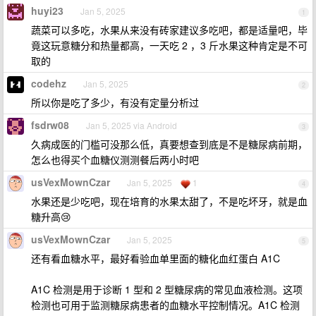
huyi23
Jan 5, 2025
1
蔬菜可以多吃，水果从来没有砖家建议多吃吧，都是适量吧，毕
竟这玩意糖分和热量都高，一天吃 2 ，3 斤水果这种肯定是不可
取的
codehz
Jan 5, 2025
2
所以你是吃了多少，有没有定量分析过
fsdrw08
Jan 5, 2025 via Android
3
久病成医的门槛可没那么低，真要想查到底是不是糖尿病前期，
怎么也得买个血糖仪测测餐后两小时吧
usVexMownCzar
Jan 5, 2025
1
4
水果还是少吃吧，现在培育的水果太甜了，不是吃坏牙，就是血
糖升高😢
usVexMownCzar
Jan 5, 2025
5
还有看血糖水平，最好看验血单里面的糖化血红蛋白 A1C
A1C 检测是用于诊断 1 型和 2 型糖尿病的常见血液检测。这项
检测也可用于监测糖尿病患者的血糖水平控制情况。A1C 检测