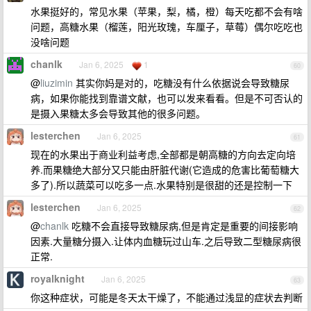
水果挺好的，常见水果（苹果，梨，橘，橙）每天吃都不会有啥
问题，高糖水果（榴莲，阳光玫瑰，车厘子，草莓）偶尔吃吃也
没啥问题
chanlk
Jan 6, 2025
1
60
@
liuzimin
其实你妈是对的，吃糖没有什么依据说会导致糖尿
病，如果你能找到靠谱文献，也可以发来看看。但是不可否认的
是摄入果糖太多会导致其他的很多问题。
lesterchen
Jan 6, 2025
61
现在的水果出于商业利益考虑,全部都是朝高糖的方向去定向培
养.而果糖绝大部分又只能由肝脏代谢(它造成的危害比葡萄糖大
多了).所以蔬菜可以吃多一点.水果特别是很甜的还是控制一下
lesterchen
Jan 6, 2025
62
@
chanlk
吃糖不会直接导致糖尿病,但是肯定是重要的间接影响
因素.大量糖分摄入.让体内血糖玩过山车.之后导致二型糖尿病很
正常.
royalknight
Jan 6, 2025
63
你这种症状，可能是冬天太干燥了，不能通过浅显的症状去判断