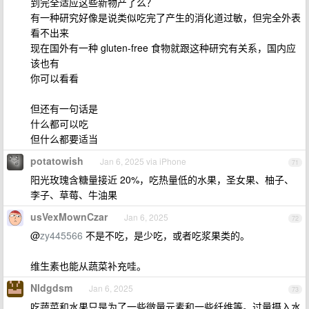
到完全适应这些新物产了么？
有一种研究好像是说类似吃完了产生的消化道过敏，但完全外表
看不出来
现在国外有一种 gluten-free 食物就跟这种研究有关系，国内应
该也有
你可以看看
但还有一句话是
什么都可以吃
但什么都要适当
potatowish
Jan 6, 2025 via iPhone
71
阳光玫瑰含糖量接近 20%，吃热量低的水果，圣女果、柚子、
李子、草莓、牛油果
usVexMownCzar
Jan 6, 2025
72
@
zy445566
不是不吃，是少吃，或者吃浆果类的。
维生素也能从蔬菜补充哇。
Nldgdsm
Jan 6, 2025
73
吃蔬菜和水果只是为了一些微量元素和一些纤维等。过量摄入水