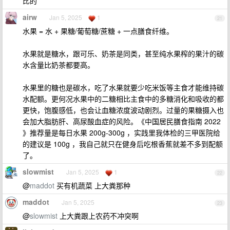
比的
airw
Jan 5, 2025
1
21
水果 = 水 + 果糖/葡萄糖/蔗糖 + 一点膳食纤维。
水果就是糖水，跟可乐、奶茶是同类，甚至纯水果榨的果汁的碳
水含量比奶茶都要高。
水果里的糖也是碳水，吃了水果就要少吃米饭等主食才能维持碳
水配额。更何况水果中的二糖相比主食中的多糖消化和吸收的都
更快，饱腹感低，也会让血糖浓度波动剧烈。过量的果糖摄入也
会加大脂肪肝、高尿酸血症的风险。《中国居民膳食指南 2022
》推荐量是每日水果 200g-300g ，实践里我体检的三甲医院给
的建议是 100g ，我自己就只在健身后吃根香蕉就差不多到配额
了。
slowmist
Jan 5, 2025
1
22
@
maddot
买有机蔬菜 上大粪那种
maddot
Jan 5, 2025
23
@
slowmist
上大粪跟上农药不冲突啊