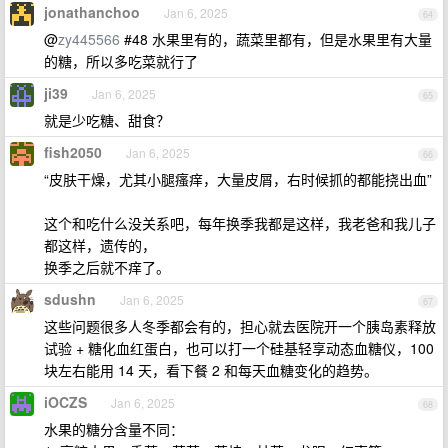
jonathanchoo
Jan 6, 2025
64
@
zy445566
#48 水果里有的，蔬菜里都有，但是水果里有大量
的糖，所以多吃菜就行了
ji39
Jan 6, 2025
65
就是少吃糖、甜食？
fish2050
Jan 6, 2025
66
“皮肤干燥，尤其小腿瘙痒，大量皮屑，右时候抓的都能挠出血”
这个和吃什么没关系吧，每年换季我都是这样，我老爸和我儿子
都这样，遗传的，
换季之后就不痒了。
sdushn
Jan 6, 2025
67
这些问题很多人冬季都会有的，担心就去医院开一个胰岛素释放
试验 + 糖化血红蛋白，也可以打一个硅基轻享动态血糖仪，100
块左右能用 14 天，看下餐 2 和每天血糖变化的趋势。
iOCZS
Jan 6, 2025
68
水果的糖分含量不同：