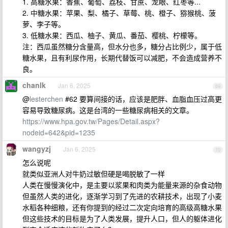
1. 高糖水果：香蕉、葡萄、荔枝、甘蔗、龙眼、红枣等...
2. 中糖水果：苹果、梨、橘子、草莓、桃、橙子、猕猴桃、菠
萝、李子等。
3. 低糖水果：西瓜、柚子、黄瓜、番茄、樱桃、柠檬等。
注：西瓜虽然糖分含量高，但水分也多，糖分占比例少，属于低
糖水果，且有利尿作用，长期代替饭可以减肥，不会造成营养不
良。
chanlk
Jan 6, 2025
69
@
lesterchen
#62 要算间接的话，应该是肥胖、血脂血压过高更
容易导致糖尿病。这是台湾的一些糖尿病相关的文章。
https://www.hpa.gov.tw/Pages/Detail.aspx?
nodeid=642&pid=1235
wangyzj
Jan 6, 2025
70
怎么说呢
就类似亚洲人对牛奶过敏但硬是喝脱敏了一样
人类在慢慢演化中，是主要以浆果和肉类为能量来源的杂食动物
但虽然人类的进化，逐渐学习到了先进的农耕技术，出现了小麦
水稻各种细粮，还有你提到的经过二次定向培育的高级高糖水果
但这些技术的目标是为了人类发展，提升人口，但人的躯体进化