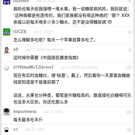
liuzimin
Jan 5, 2025
7
我妈也每天给我强喂一堆水果。我一说糖尿病风险，我妈就说：
“这种病都是有遗传的，我们家族都没有得这种病的” “那个 XXX
亲戚以前每天喝多少多少糖水，还不是没得糖尿病”😓
iOCZS
Jan 5, 2025
8
怎么理解多吃呢？每天一个苹果就算多吃了。
xfl
Jan 5, 2025 via iPhone
9
这时候你需要《中国居民膳食指南》
07H56wMvTJUc4rcf
Jan 5, 2025 via iPhone
10
现在有实时血糖仪，搜“硅基”。戴上，然后看你一天里面血糖曲
线就知道是不是唐前期了
话说，水果也分种类，葡萄是升糖极高的，跟直接吃白糖喝可乐
也没多大区别，你还吃那么多
importmeta
Jan 5, 2025
11
每天最多吃半斤
v1
Jan 5, 2025
12