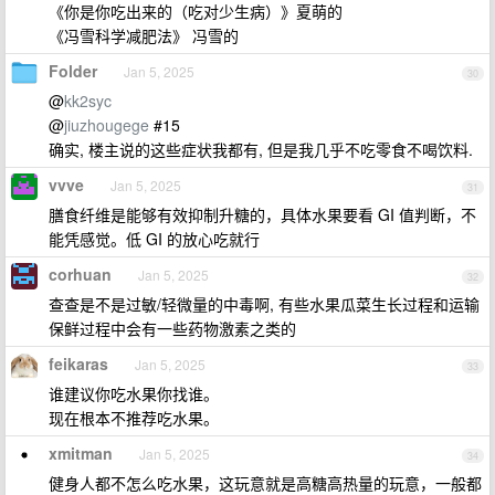
《你是你吃出来的（吃对少生病）》夏萌的
《冯雪科学减肥法》 冯雪的
Folder
Jan 5, 2025
30
@
kk2syc
@
jiuzhougege
#15
确实, 楼主说的这些症状我都有, 但是我几乎不吃零食不喝饮料.
vvve
Jan 5, 2025
31
膳食纤维是能够有效抑制升糖的，具体水果要看 GI 值判断，不
能凭感觉。低 GI 的放心吃就行
corhuan
Jan 5, 2025
32
查查是不是过敏/轻微量的中毒啊, 有些水果瓜菜生长过程和运输
保鲜过程中会有一些药物激素之类的
feikaras
Jan 5, 2025
33
谁建议你吃水果你找谁。
现在根本不推荐吃水果。
xmitman
Jan 5, 2025
34
健身人都不怎么吃水果，这玩意就是高糖高热量的玩意，一般都