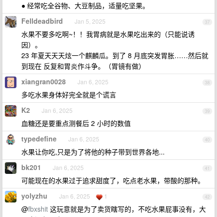
● 经常吃全谷物、大豆制品，适量吃坚果。
Felldeadbird
Jan 5, 2025
37
水果不要多吃啊~！！我胃病就是水果吃出来的（只能说诱
因）。
23 年夏天天天炫一个麒麟瓜。到了 8 月底突发胃胀……然后就
到现在 反复和胃炎作斗争。（胃镜有做）
xiangran0028
Jan 6, 2025
38
多吃水果身体好完全就是个谎言
K2
Jan 6, 2025
39
血糖还是要重点测餐后 2 小时的数值
typedefine
Jan 6, 2025
40
水果让你吃,只是为了将他的种子带到世界各地...
bk201
Jan 6, 2025
41
可能现在的水果过于追求甜度了，吃点老水果，带酸的那种。
yolyzhu
Jan 6, 2025
1
42
@
fbxshit
这玩意就是为了卖货瞎写的，不吃水果屁事没有，大