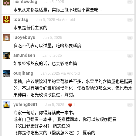
lixintcwdsg
Jan 5, 2025
24
水果从来都是适量，实际上能不吃就不需要吃...
tootfsg
Jan 5, 2025 via Android
25
水果是替代主食的
luoyebuyu
Jan 5, 2025
26
多吃不代表可以过量，吃啥都要适度
amundsen
Jan 5, 2025
27
如果经常熬夜的话，也会影响血糖
ouqihang
Jan 5, 2025 via Android
28
果糖，应该跟饮料里的果葡糖差不多，水果里的含糖量也是挺高
的，不过有膳食纤维能减慢消化，使得影响没那么大，但也看水
果种类，阳光玫瑰改良过，齁甜。
yufeng0681
Jan 5, 2025
1
29
专家一句话，你得解读成一本书。
或者自己翻看一本书 ，我推荐四本，你可以按顺序翻看
《吃出健康好身材》 范志红的
《你是你吃出来的（慢病怎么吃）》 夏萌的