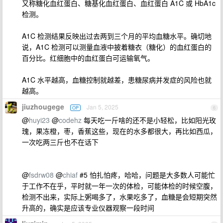
又称糖化血红蛋白、糖基化血红蛋白、血红蛋白 A1C 或 HbA1c
检测。
A1C 检测结果反映出过去两到三个月的平均血糖水平。确切地
说，A1C 检测可以测量血液中披着糖衣（糖化）的血红蛋白的
百分比。红细胞中的血红蛋白可运输氧气。
A1C 水平越高，血糖控制就越差，患糖尿病并发症的风险也就
越高。
jiuzhougege
Jan 5, 2025
OP
6
@
huyi23
@
codehz
每天吃一斤啥的还不是小轻松，比如阳光玫
瑰，果冻橙，枣，香蕉这些，现在的水多都很大，再比如西瓜，
一次吃两三斤也不在话下
@
fsdrw08
@
chiaf
#5 怕扎怕疼，哈哈，问题是大多数人可能忙
于工作不在乎，平时就一年一次的体检，可能体检的时候空腹，
检测不出来，实际上粥喝多了，水果吃多了，血糖是会短期突然
升高的，确实是应该专业仪器观察一段时间