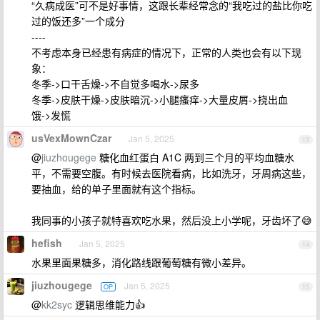
“久病成医”可不是好事情，这跟长辈经常念的“我吃过的盐比你吃
过的饭还多”一个成分
----
不考虑本身已经患有病症的情况下，正常的人类也会有以下现
象：
冬季->口干舌燥->不自觉多喝水->尿多
冬季->皮肤干燥->皮肤暗沉->小腿瘙痒->大量皮屑->挠出血
饿->发慌
usVexMownCzar
Jan 5, 2025
13
@
jiuzhougege
糖化血红蛋白 A1C 两到三个月的平均血糖水
平，不需要空腹。有时候去医院看病，比如洗牙，牙周病这些，
要抽血，给的单子里面就有这个指标。
我同事的小孩子就特喜欢吃水果，然后没上小学呢，牙齿坏了😅
hefish
Jan 5, 2025
14
水果里面果糖多，消化路线跟葡萄糖有微小差异。
jiuzhougege
Jan 5, 2025
OP
15
@
kk2syc
逻辑思维能力👍