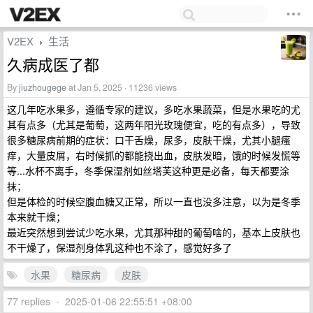
V2EX
生活
›
久病成医了都
By
jiuzhougege
at Jan 5, 2025 · 11236 views
这几年吃水果多，遵循专家的建议，多吃水果蔬菜，但是水果吃的尤
其有点多（尤其是葡萄，这两年阳光玫瑰便宜，吃的有点多），导致
很多糖尿病前期的症状：口干舌燥，尿多，皮肤干燥，尤其小腿瘙
痒，大量皮屑，右时候抓的都能挠出血，皮肤发暗，饿的时候发慌等
等...水杯不离手，冬季保湿剂如丝塔芙这种更是必备，每天都要涂
抹；
但是体检的时候空腹血糖又正常，所以一直也没多注意，以为是冬季
本来就干燥；
最近突然想到尝试少吃水果，尤其那种甜的葡萄啥的，基本上皮肤也
不干燥了，保湿剂身体乳这种也不涂了，感觉好多了
水果
糖尿病
皮肤
77 replies
•
2025-01-06 22:55:51 +08:00