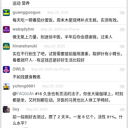
运动 营养
guangguoguo
May 20, 2025
54
每天吃一顿番茄炒蛋饭，周末木屋烧烤补点生蚝，实测有效。
wsbqdyhm
May 20, 2025 via iPhone
55
做无氧上力量，别迷信中医，半年后你会感谢我，过来人
hinataharuki
May 20, 2025
56
实在不行别生了吧，试管需要提前服用激素，取卵针有小臂长，
看着就吓人- -有这钱还是好好生活比较好
OWLS
May 20, 2025 via iPhone
57
不如找健身教练
yufeng0681
May 20, 2025
58
@
FAQ00Ah
#16 久坐也有灵活的法子，你坐大瑜伽球上，时刻
都是坐，又时刻都在动。牙医的马凳也比人体工学椅好。
iixy
May 20, 2025
59
前一段刚好去测过，攒了 2 天半。一发 8 亿个，活性 91%。什
么水平？