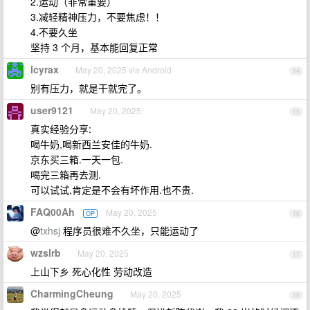
2.运动（非常重要）
3.减轻精神压力，不要焦虑！！
4.不要久坐
坚持 3 个月，基本能回复正常
lcyrax
May 20, 2025 via Android
14
别有压力，就是干就完了。
user9121
May 20, 2025
15
真实经验分享:
喝牛奶,喝新西兰安佳的牛奶.
京东买三箱.一天一包.
喝完三箱再去测.
可以试试,肯定是不会有坏作用.也不贵.
FAQ00Ah
May 20, 2025
OP
16
@
txhsj
程序员很难不久坐，只能运动了
wzslrb
May 20, 2025
17
上山下乡 死心化性 劳动改造
CharmingCheung
May 20, 2025
18