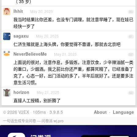
（ 35 岁）
lhhit
May 20, 2025
60
我当时结果比你还差，也没专门调理，就注意早睡了，现在娃已
经快一岁了
sagaxu
May 20, 2025
61
仁济生殖就是上海头牌，你要觉得不靠谱，那就去北京吧
NeverBelieveMe
May 21, 2025
62
上面说的很对，注意作息，多锻炼，注意饮食，少辛辣油腻一类
的重口，少烟酒。我之前比你还严重，都算死精了，已经准备丁
克了，心态一好，出门活动的多了，半年后就好了。还是要多注
意生活习惯。
horizon
May 21, 2025
63
直接人工授精，别折腾了
© 2026 V2EX · 105ms · 3.9.8.5
About
·
Language
一句话生成专业问卷 — 问卷派 wj.pro