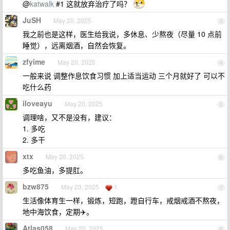
@
katwalk
#1 这就放弃治疗了吗？
JuSH
May 20, 2025
3
我之前也是这样，医生给我说，多休息、少熬夜（尽量 10 点前
睡觉），远离烟酒，自然会恢复。
zfyime
May 20, 2025
4
一般来说 调整作息饮食习惯 加上适当运动 三个月就好了 可以不
吃什么药
iloveayu
May 20, 2025
5
调理啥，又不是没有，建议：
1. 多吃
2. 多干
xtx
May 20, 2025
6
多吃鱼油，多提肛。
bzw875
May 20, 2025
1
7
生活像体育生一样，锻炼，短跑，蹬自行车，戒烟戒酒不熬夜，
地中海饮食，定期✈️。
Atlas058
May 20, 2025
8