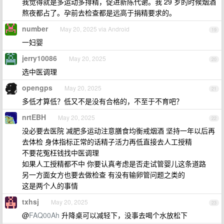
我觉得就是多运动多排精，促进新陈代谢。我 29 岁的时候烟酒
熬夜都占了。孕前去检查都是远高于捐精要求的。
number
May 20, 2025 via Android
19
一妇婴
jerry10086
May 20, 2025
20
选中医调理
opengps
May 20, 2025
21
多低才算低？低又不是没有合格的，不至于不育吧？
nrtEBH
May 20, 2025
22
没必要去医院 减肥多运动注意膳食均衡戒烟酒 坚持一年以后再
去体检 身体指标正常的话精子活力再低直接去人工授精
不要花冤枉钱找中医调理
如果人工授精都不中 你要认真考虑是否走试管婴儿这条道路
另一方面女方也要去做检查 有没有输卵管问题之类的
这是两个人的事情
txhsj
May 20, 2025
23
@
FAQ00Ah
升降桌可以减轻下，没事去喝个水放松下