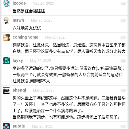
ixcode
May 20, 2025
42
当然是红会福娃娃
mswh
May 20, 2025
43
六味地黄丸试试
cominghome
May 20, 2025
44
调整饮食，注意休息，适当锻炼，忌烟酒。这玩意中西医来了都
白瞎，而且怀孕这事多少有点玄学，尽人事听天命的成分比较大
layxy
May 20, 2025
45
坐的多了运动的少了,你只需要多运动,健康饮食(少吃高油高盐),
一般两三个月就会有效果,一般备孕的人都会提前适当的运动和
注意饮食,问题都不大
shenqi
May 20, 2025
46
男的久坐上了年纪都这样，然而这个并不是问题。二胎我真备孕
了一年没怀上，查了也差不多这样，后面双方吃了另外的药物怀
上了，应该是治疗一个什么病毒的忘了。
当然期间我有跑步，也有可能是他。跑步机怀上了后吃灰了。
subtle
May 20, 2025
47