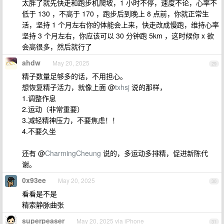
太胖了就先快走和跑步机爬坡，1 小时不停，速度不论，心率不
低于 130 ，不高于 170 ，跑步后到晚上 8 点前，你就正常生
活，坚持 1 个月左右你的体能会上来，快走改成慢跑，维持心率
坚持 3 个月左右，你应该可以 30 分钟跑 5km ，这时候你 x 欲
会高很多，然后就行了
ahdw
May 20, 2025
29
精子数量足够多的话，不用担心。
想恢复精子活力，就像上面 @
txhsj
说的那样，
1.调整作息
2.运动（非常重要）
3.减轻精神压力，不要焦虑！！
4.不要久坐
还有 @
CharmingCheung
说的，多运动多排精，促进新陈代
谢。
0x93ee
May 20, 2025
30
看看是不是
精索静脉曲张
superpeaser
May 20, 2025 via iPhone
31