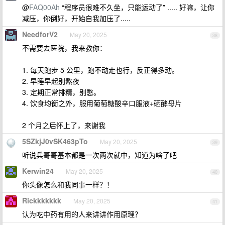
@
FAQ00Ah
“程序员很难不久坐，只能运动了” ..... 好嘛，让你
减压，你倒好，开始自我加压了.....
NeedforV2
May 20, 2025
38
不需要去医院，我来教你：
1. 每天跑步 5 公里，跑不动走也行，反正得多动。
2. 早睡早起别熬夜
3. 定期正常排精，别憋。
4. 饮食均衡之外，服用葡萄糖酸辛口服液+硒酵母片
2 个月之后怀上了，来谢我
5SZkjJ0vSK463pTo
May 20, 2025
39
听说兵哥哥基本都是一次两次就中，知道为啥了吧
Kerwin24
May 20, 2025
40
你头像怎么和我同事一样？！
Rickkkkkkk
May 20, 2025
41
认为吃中药有用的人来讲讲作用原理？