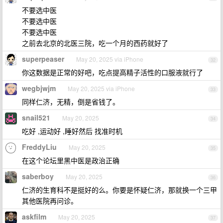
不要选中医
不要选中医
不要选中医
之前去北京的北医三院，吃一个月的西药就好了
superpeaser
May 20, 2025 via iPhone
32
你这数据是正常的好吧，吃点提高精子活性的口服液就行了
wegbjwjm
May 20, 2025 via iPhone
33
同样仁济，无精，倒是省钱了。
snail521
May 20, 2025
34
吃好 ,运动好 ,睡好然后 找准时机
FreddyLiu
May 20, 2025
35
在这个论坛里黑中医是政治正确
saberboy
May 20, 2025
36
仁济的生育科不是挺好的么。你要是怀疑仁济，那就换一个三甲
其他医院再问诊。
askfilm
May 20, 2025
37