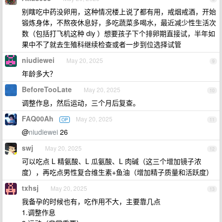
别瞎吃中药没卵用，这种情况楼上说了都有用，戒烟戒酒，开始
锻炼身体，不熬夜休息好，多吃蔬菜多喝水，最近减少性生活次
数（包括打飞机这种 diy ）想要孩子下个排卵期直接试，半年如
果中不了就去生殖科继续检查或者一步到位选择试管
niudiewei
May 20, 2025
9
年龄多大？
BeforeTooLate
May 20, 2025
10
调整作息，然后运动，三个月后复查。
FAQ00Ah
May 20, 2025
OP
11
@
niudiewei
26
swj
May 20, 2025
12
可以吃点 L 精氨酸、L 瓜氨酸、L 肉碱（这三个增加镜子浓
度），再吃点男性复合维生素+鱼油（增加精子质量和活跃度）
txhsj
May 20, 2025
13
我备孕的时候也有，吃作用不大，主要靠几点
1.调整作息