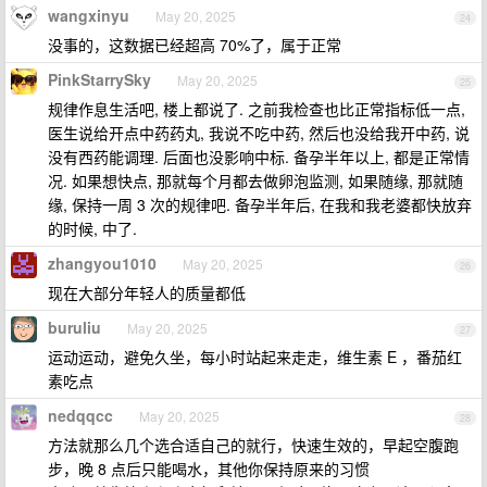
wangxinyu
May 20, 2025
24
没事的，这数据已经超高 70%了，属于正常
PinkStarrySky
May 20, 2025
25
规律作息生活吧, 楼上都说了. 之前我检查也比正常指标低一点,
医生说给开点中药药丸, 我说不吃中药, 然后也没给我开中药, 说
没有西药能调理. 后面也没影响中标. 备孕半年以上, 都是正常情
况. 如果想快点, 那就每个月都去做卵泡监测, 如果随缘, 那就随
缘, 保持一周 3 次的规律吧. 备孕半年后, 在我和我老婆都快放弃
的时候, 中了.
zhangyou1010
May 20, 2025
26
现在大部分年轻人的质量都低
buruliu
May 20, 2025
27
运动运动，避免久坐，每小时站起来走走，维生素 E ，番茄红
素吃点
nedqqcc
May 20, 2025
28
方法就那么几个选合适自己的就行，快速生效的，早起空腹跑
步，晚 8 点后只能喝水，其他你保持原来的习惯