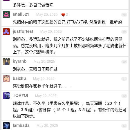
多睡觉，多自己做饭吃
snail521
May 20, 2025
2
48
先把体内的精子这些差的自己 打飞机打掉, 然后训练一批新的
justfortest
May 20, 2025
49
别担心，多运动就好，我之前还花了不少钱吃医生推荐的保健
品，感觉没啥用，跑步几个月加上放松那啥频率多了老婆也就怀
上了，这个只影响概率。
byranb
May 20, 2025
50
别灰心，无精日子照样过
baizhu
May 20, 2025
51
感觉辞职在家养半年就好了。。。
TORYOI
May 20, 2025
52
规律作息，不久坐（手表有久坐提醒），每天深蹲（ 20 个 1
组，3-5 组）+俯卧撑（ 15 个 1 组，3-5 组）。有条件的话还可
以加下跑步。
lambada
May 20, 2025
53