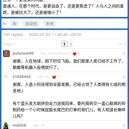
普通人，在那个时代，是更自由了，还是更焦虑了？人与人之间的差
距，是被拉大了，还是被缩小了？
AI
自动化
未来
130 replies
•
2026-03-23 11:36:48 +08:00
Page 1
1
of 2
2
pulutom40
Mar 19 via iPhone
5
1
谢邀，人在地球，刚下时空飞船。我们那里人类已经不工作了，
躺着等机器人投喂就行了。
z1645444
Mar 19
9
2
谢邀，人造人科技得到全面发展，已经占领了人类得有七成的栖
息地:(
有个蓝头发大姐拼劲全力送我回来，委托我转交一盒心脏病的抑
制药给一个小时候屁股长尾巴的打拳的哥们儿，有人知道长嘛样
儿吗？
rrubick
Mar 19
3