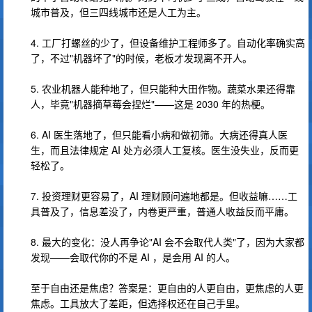
城市普及，但三四线城市还是人工为主。
4. 工厂打螺丝的少了，但设备维护工程师多了。自动化率确实高
了，不过"机器坏了"的时候，老板才发现离不开人。
5. 农业机器人能种地了，但只能种大田作物。蔬菜水果还得靠
人，毕竟"机器摘草莓会捏烂"——这是 2030 年的热梗。
6. AI 医生落地了，但只能看小病和做初筛。大病还得真人医
生，而且法律规定 AI 处方必须人工复核。医生没失业，反而更
轻松了。
7. 投资理财更容易了，AI 理财顾问遍地都是。但收益嘛……工
具普及了，信息差没了，内卷更严重，普通人收益反而平庸。
8. 最大的变化：没人再争论"AI 会不会取代人类"了，因为大家都
发现——会取代你的不是 AI ，是会用 AI 的人。
至于自由还是焦虑？答案是：更自由的人更自由，更焦虑的人更
焦虑。工具放大了差距，但选择权还在自己手里。