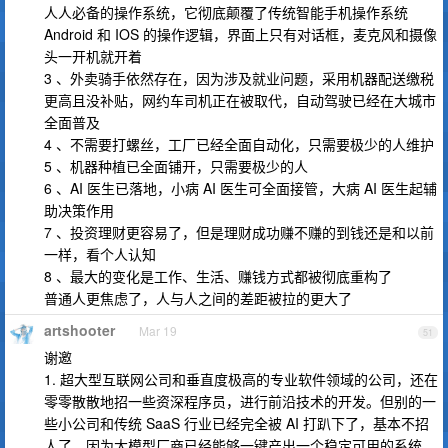
人人必备的操作系统，它彻底颠覆了传统智能手机操作系统
Android 和 IOS 的操作逻辑，界面上只有对话框，麦克风和摄像
头一开机就开着
3 、外卖骑手依然存在，因为涉及就业问题，采用机器配送缴税
更高且没补贴，网约车司机正在被取代，自动驾驶已经在大城市
全面普及
4 、不需要打螺丝，工厂已经全面自动化，只需要极少的人维护
5 、机器种植已全面铺开，只需要极少的人
6 、AI 医生已落地，小病 AI 医生可全面接管，大病 AI 医生起辅
助决策作用
7 、投资理财更容易了，但是理财成功赚不赚的到钱还是和以前
一样，看个人认知
8 、最大的变化是工作、生活、赚钱方式都被彻底重构了
普通人更焦虑了，人与人之间的差距被拉的更大了
artshooter
Mar 19
51
谢邀
1. 超大型互联网公司和垂直度极高的专业软件领域的公司，还在
零零散散地招一些资深程序员，进行前沿技术的开发。但别的一
些小公司和传统 SaaS 行业已经完全被 AI 打趴下了，基本不招
人了。因为大模型厂商已经能够一键产出一个稳定可用的系统