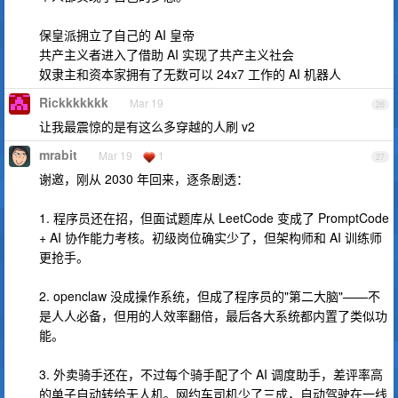
保皇派拥立了自己的 AI 皇帝
共产主义者进入了借助 AI 实现了共产主义社会
奴隶主和资本家拥有了无数可以 24x7 工作的 AI 机器人
Rickkkkkkk
Mar 19
26
让我最震惊的是有这么多穿越的人刷 v2
mrabit
Mar 19
1
27
谢邀，刚从 2030 年回来，逐条剧透：
1. 程序员还在招，但面试题库从 LeetCode 变成了 PromptCode
+ AI 协作能力考核。初级岗位确实少了，但架构师和 AI 训练师
更抢手。
2. openclaw 没成操作系统，但成了程序员的"第二大脑"——不
是人人必备，但用的人效率翻倍，最后各大系统都内置了类似功
能。
3. 外卖骑手还在，不过每个骑手配了个 AI 调度助手，差评率高
的单子自动转给无人机。网约车司机少了三成，自动驾驶在一线