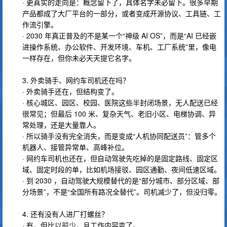
· 更真实的走向是：概念留下了，具体名字未必留下。很多早期
产品都成了大厂平台的一部分，或者变成开源协议、工具链、工
作流引擎。
· 2030 年真正普及的不是某一个“神级 AI OS”，而是“AI 已经嵌
进操作系统、办公软件、开发环境、车机、工厂系统”里，像电
一样存在，但你未必天天提它名字。
3. 外卖骑手、网约车司机还在吗？
· 外卖骑手还在，但结构变了。
· 核心城区、园区、校园、医院这些半封闭场景，无人配送已经
很常见；但最后 100 米、复杂天气、老旧小区、电梯协调、异
常处理，还是大量靠人。
· 所以骑手没有完全消失，而是变成“人机协同配送员”：管多个
机器人、接管异常单、高峰补位。
· 网约车司机也还在，但自动驾驶先吃掉的是固定路线、固定区
域、固定时段的单，比如机场接驳、园区通勤、夜间低速区域。
· 到 2030 ，自动驾驶大规模替代的是“部分城市、部分区域、部
分场景”，不是“全国所有路况全替代”。司机减少了，但没归零。
4. 还有没有人进厂打螺丝？
· 有，但比以前少，且工作内容变了。