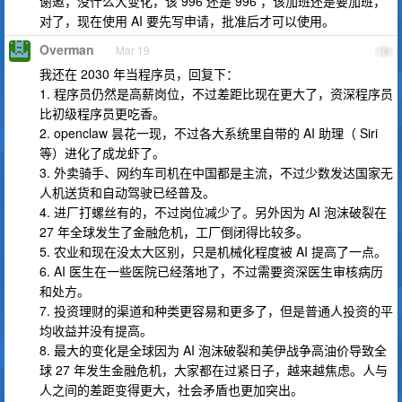
谢邀，没什么大变化，该 996 还是 996 ，该加班还是要加班，
对了，现在使用 AI 要先写申请，批准后才可以使用。
Overman
Mar 19
18
我还在 2030 年当程序员，回复下：
1. 程序员仍然是高薪岗位，不过差距比现在更大了，资深程序员
比初级程序员更吃香。
2. openclaw 昙花一现，不过各大系统里自带的 AI 助理（ Siri
等）进化了成龙虾了。
3. 外卖骑手、网约车司机在中国都是主流，不过少数发达国家无
人机送货和自动驾驶已经普及。
4. 进厂打螺丝有的，不过岗位减少了。另外因为 AI 泡沫破裂在
27 年全球发生了金融危机，工厂倒闭得比较多。
5. 农业和现在没太大区别，只是机械化程度被 AI 提高了一点。
6. AI 医生在一些医院已经落地了，不过需要资深医生审核病历
和处方。
7. 投资理财的渠道和种类更容易和更多了，但是普通人投资的平
均收益并没有提高。
8. 最大的变化是全球因为 AI 泡沫破裂和美伊战争高油价导致全
球 27 年发生金融危机，大家都在过紧日子，越来越焦虑。人与
人之间的差距变得更大，社会矛盾也更加突出。