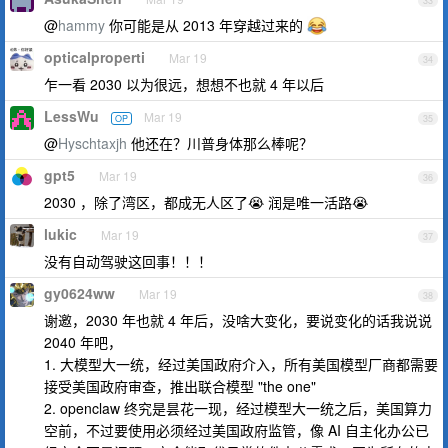
33
@
hammy
你可能是从 2013 年穿越过来的
opticalproperti
Mar 19
34
乍一看 2030 以为很远，想想不也就 4 年以后
LessWu
Mar 19
OP
35
@
Hyschtaxjh
他还在？川普身体那么棒呢？
gpt5
Mar 19
36
2030 ，除了湾区，都成无人区了😭 润是唯一活路😭
lukic
Mar 19
37
没有自动驾驶这回事！！！
gy0624ww
Mar 19
38
谢邀，2030 年也就 4 年后，没啥大变化，要说变化的话我说说
2040 年吧，
1. 大模型大一统，经过美国政府介入，所有美国模型厂商都需要
接受美国政府审查，推出联合模型 "the one"
2. openclaw 终究是昙花一现，经过模型大一统之后，美国算力
空前，不过要使用必须经过美国政府监管，像 AI 自主化办公已