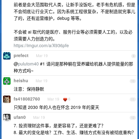
前者是会大范围取代人类，让新手没饭吃，老手有危机感，但是
不会彻底让行业灭亡。因为系统工程很复杂，不是制造就完事儿
了的，还有运营维护，debug 等等。
不会被 ai 取代的是医疗、服务行业等必须需要人工的，以及必
须需要人力创造力的。
https://imgur.com/a/X936pfe
prefect
Mar 19
9
@
pulutom40
#1 请问是那种躺在营养罐给机器人提供能量的那
种方式吗~
heishu
Mar 19
10
注意：保持静默
fs418082760
Mar 19
6
11
只知道 2030 年的人也在怀念 2019 年的夏天
ufan0
Mar 19
12
7. 投资理财这件事，是更容易了，还是更难了？
8. 最大的变化是啥？工作、生活、赚钱方式有没有被彻底重构？