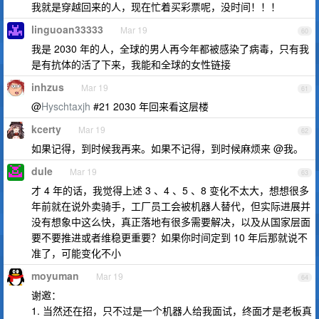
我就是穿越回来的人，现在忙着买彩票呢，没时间！！！
linguoan33333
Mar 19
60
我是 2030 年的人，全球的男人再今年都被感染了病毒，只有我
是有抗体的活了下来，我能和全球的女性链接
inhzus
Mar 19
61
@
Hyschtaxjh
#21 2030 年回来看这层楼
kcerty
Mar 19
62
如果记得，到时候我再来。如果不记得，到时候麻烦来 @我。
dule
Mar 19
63
才 4 年的话，我觉得上述 3 、4 、5 、8 变化不太大，想想很多
年前就在说外卖骑手，工厂员工会被机器人替代，但实际进展并
没有想象中这么快，真正落地有很多需要解决，以及从国家层面
要不要推进或者维稳更重要？如果你时间定到 10 年后那就说不
准了，可能变化不小
moyuman
Mar 19
64
谢邀：
1. 当然还在招，只不过是一个机器人给我面试，终面才是老板真