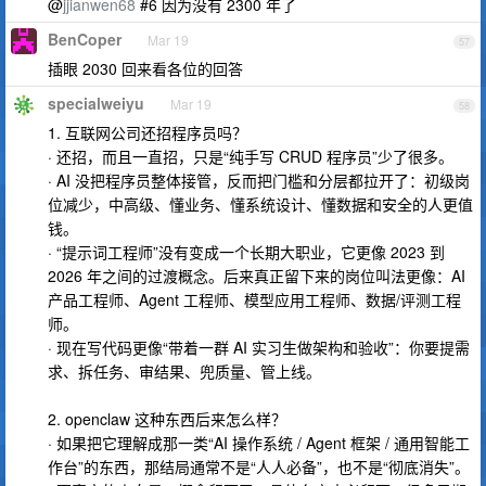
@
jjianwen68
#6 因为没有 2300 年了
BenCoper
Mar 19
57
插眼 2030 回来看各位的回答
specialweiyu
Mar 19
58
1. 互联网公司还招程序员吗？
· 还招，而且一直招，只是“纯手写 CRUD 程序员”少了很多。
· AI 没把程序员整体接管，反而把门槛和分层都拉开了：初级岗
位减少，中高级、懂业务、懂系统设计、懂数据和安全的人更值
钱。
· “提示词工程师”没有变成一个长期大职业，它更像 2023 到
2026 年之间的过渡概念。后来真正留下来的岗位叫法更像：AI
产品工程师、Agent 工程师、模型应用工程师、数据/评测工程
师。
· 现在写代码更像“带着一群 AI 实习生做架构和验收”：你要提需
求、拆任务、审结果、兜质量、管上线。
2. openclaw 这种东西后来怎么样？
· 如果把它理解成那一类“AI 操作系统 / Agent 框架 / 通用智能工
作台”的东西，那结局通常不是“人人必备”，也不是“彻底消失”。