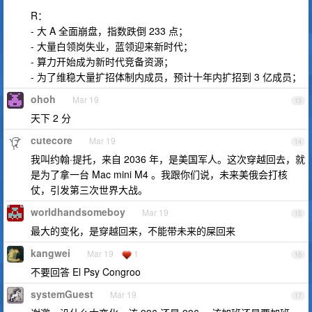
R：
- 大 A 全面崩盘，指数跌倒 233 点；
- 大量白领岗失业，蓝领迎来新时代；
- 算力开始成为新时代竞备资源；
- 为了维稳大量扩招体制内成员，预计十年内扩招到 3 亿成员；
ohoh
Mar 19
13
天下 2 分
cutecore
Mar 19
14
我叫约翰·提托，来自 2036 年，是美国军人。这次穿越回去，就
是为了拿一台 Mac mini M4 。我跟你们说，未来美俄会打核
仗，引发第三次世界大战。
worldhandsomeboy
Mar 19
15
最大的变化，是穿越回来，不能带未来的屎回来
kangwei
Mar 19
1
16
不要回答 El Psy Congroo
systemGuest
Mar 19
17