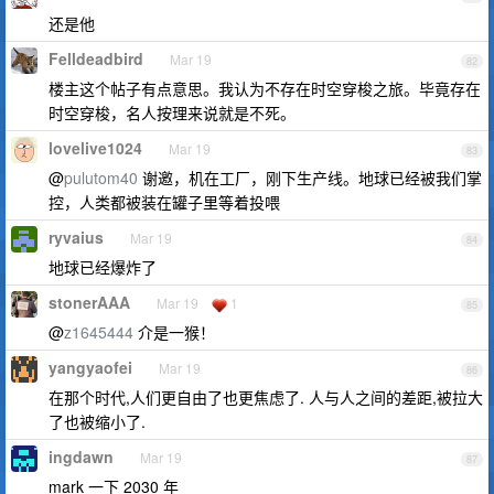
还是他
Felldeadbird
Mar 19
82
楼主这个帖子有点意思。我认为不存在时空穿梭之旅。毕竟存在
时空穿梭，名人按理来说就是不死。
lovelive1024
Mar 19
83
@
pulutom40
谢邀，机在工厂，刚下生产线。地球已经被我们掌
控，人类都被装在罐子里等着投喂
ryvaius
Mar 19
84
地球已经爆炸了
stonerAAA
Mar 19
1
85
@
z1645444
介是一猴！
yangyaofei
Mar 19
86
在那个时代,人们更自由了也更焦虑了. 人与人之间的差距,被拉大
了也被缩小了.
ingdawn
Mar 19
87
mark 一下 2030 年