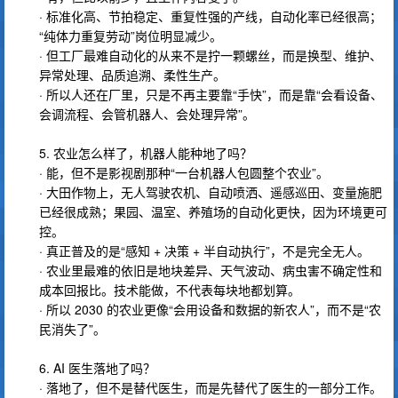
· 标准化高、节拍稳定、重复性强的产线，自动化率已经很高；
“纯体力重复劳动”岗位明显减少。
· 但工厂最难自动化的从来不是拧一颗螺丝，而是换型、维护、
异常处理、品质追溯、柔性生产。
· 所以人还在厂里，只是不再主要靠“手快”，而是靠“会看设备、
会调流程、会管机器人、会处理异常”。
5. 农业怎么样了，机器人能种地了吗？
· 能，但不是影视剧那种“一台机器人包圆整个农业”。
· 大田作物上，无人驾驶农机、自动喷洒、遥感巡田、变量施肥
已经很成熟；果园、温室、养殖场的自动化更快，因为环境更可
控。
· 真正普及的是“感知 + 决策 + 半自动执行”，不是完全无人。
· 农业里最难的依旧是地块差异、天气波动、病虫害不确定性和
成本回报比。技术能做，不代表每块地都划算。
· 所以 2030 的农业更像“会用设备和数据的新农人”，而不是“农
民消失了”。
6. AI 医生落地了吗？
· 落地了，但不是替代医生，而是先替代了医生的一部分工作。