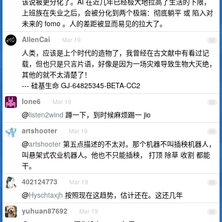
该说被更分化了。AI 在近几年已经极大地拉高了生活的下限，
上班族在失业之后，会被分化到两个极端：彻底躺平 或 陷入对
未来的 fomo 。人的差距被显而易见的拉大了。
AllenCai
Mar 19
52
人类，应该是上个时代的造物了，我曾经在古文献中有看过记
载，但也只是只言片语，好像是因为一场灾难导致生物大灭绝，
其他的就不太清楚了！
--- 硅基生命 GJ-64825345-BETA-CC2
lone6
Mar 19
53
@
listen2wind
蹲一下，到时候麻烦踢一 jio
artshooter
Mar 19
54
@
artshooter
第五点描述的不太对。那个机器不叫插秧机器人，
叫悬架式农业机器人。他也不只能插秧， 打顶 除草 收割 都能
干。
402124773
Mar 19
55
@
Hyschtaxjh
按照现在这趋势，估计还在。这还几年
yuhuan87692
Mar 19
56