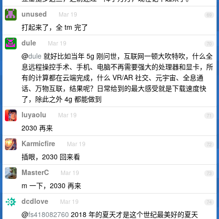
unused
Mar 19
69
打起来了，全 tm 完了
dule
Mar 19
70
@
dule
就好比如当年 5g 刚问世，互联网一顿大吹特吹，什么全
息远程操控手术、手机、电脑不再需要强大的处理器和显卡，所
有的计算都在云端完成，什么 VR/AR 社交、元宇宙、全息通
话、万物互联，结果呢？日常给到的最大感受就是下载速度快
了，除此之外 4g 都能做到
luyaolu
Mar 19
71
2030 再来
Karmicfire
Mar 19
72
插眼，2030 回来看
MasterC
Mar 19
73
m 一下，2030 再来
dcdlove
Mar 19
74
@
fs418082760
2018 年的夏天才是这个世纪最美好的夏天