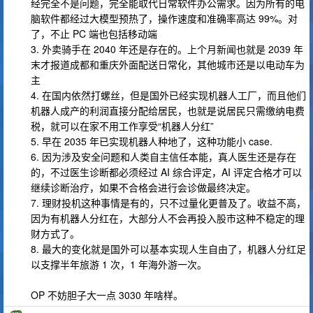
经完全不是问题，完全能取代日常软件办公需求。因为所有的电
脑软件都经过大模型预热了，操作速度和准确率高达 99%。对
了，不止 PC 端也包括移动端
3. 外卖骑手在 2040 年还是存在的。上个月新闻也就是 2039 年
末才报道成都和重庆外面配送日常化，其他城市还是以电动车为
主
4. 在国内依然打螺丝，但是国外已经实现机器人工厂，而且他们
机器人成产的利润直接分配给居民，也就是说居民只需缴纳电费
税，就可以在家不用工作享受“机器人分红”
5. 早在 2035 年已实现机器人种地了，这种功能小 case.
6. 因为涉及安全问题和人类自主信任本能，真人医生还是存在
的，不过医生诊断都必须经过 AI 综合评定，AI 评定合格才可以
继续诊断治疗，如果不合格会进行会诊做最终决定。
7. 理财投机这种事情是有的，只不过量化更普及了。收益不高，
因为有机器人分红在，大部分人不会再投入股市这种不稳定的理
财方式了。
8. 最大的变化就是国外可以基本实现人生自由了，机器人分红足
以支撑半年旅游 1 次，1 年海外游一次。
OP 不妨胆子大一点 3030 年啥样。