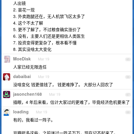
人出镜
2. 昙花一现
3. 外卖跑腿还在，无人机禁飞区太多了
4. 这个不太了解
5. 更不了解了，不过粮食确实涨价了
6. 没有，主要人们还是更相信人类医生
7. 投资变得更复杂了，根本看不懂
8. 其实没啥太大变化
MoeDisk
Mar 19
65
人家已经无限连任
dabaibai
Mar 19
66
没啥变化 钱更值钱了， 钱更难挣了。 大部分人回农了
jasonchen168
Mar 19
67
插眼，4 年后来看，估计大家过的更难了，毕竟经济危机要来了
loading
Mar 19
68
有的，我看过一阵子。
豆瓣挺多这些，之前迷过一阵子万万，现在记不起来了。