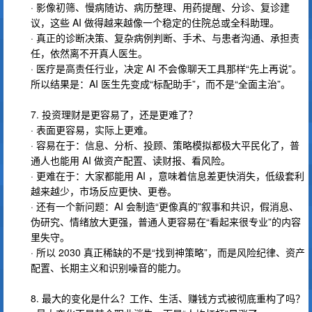
· 影像初筛、慢病随访、病历整理、用药提醒、分诊、复诊建
议，这些 AI 做得越来越像一个稳定的住院总或全科助理。
· 真正的诊断决策、复杂病例判断、手术、与患者沟通、承担责
任，依然离不开真人医生。
· 医疗是高责任行业，决定 AI 不会像聊天工具那样“先上再说”。
所以结果是：AI 医生先变成“标配助手”，而不是“全面主治”。
7. 投资理财是更容易了，还是更难了？
· 表面更容易，实际上更难。
· 容易在于：信息、分析、投顾、策略模拟都极大平民化了，普
通人也能用 AI 做资产配置、读财报、看风险。
· 更难在于：大家都能用 AI ，意味着信息差更快消失，低级套利
越来越少，市场反应更快、更卷。
· 还有一个新问题：AI 会制造“更像真的”叙事和共识，假消息、
伪研究、情绪放大更强，普通人更容易在“看起来很专业”的内容
里失守。
· 所以 2030 真正稀缺的不是“找到神策略”，而是风险纪律、资产
配置、长期主义和识别噪音的能力。
8. 最大的变化是什么？工作、生活、赚钱方式被彻底重构了吗？