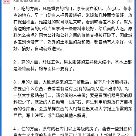
kandaakihito
Mar 19
47
1 ，吃的方面，凡是重要的路口，原来设立饭店、点心店、茶水
点的地方，早上自动有人把客饭烧好，米饭和几种面食做好，放
在保温桶里，谁路过的就可以进来吃，看到吃得差不多了，就从
旁边的预留的小仓库里拿出一些原料来烧好，给后面的人吃。原
料怎么来呢？因为公社和公社之间的价值交换被打破了，因此城
乡差别也没有了，郊外的土地里的菜和猪，都自动有人杀好、切
好、摘好，自动就近送来。
2 ，穿的方面，玲珑五色，男女服饰的差异极大缩小，基本上都
是涤纶面料，棉布面料不要有了。
3 ，用的方面，大致是原来的工厂解散后，留下几个万能机器，
你要点什么东西，去看看有没有;没有的当场又造不出来的，写
一张大字报贴在门口，请会做的人来做；要是看到机器需要的原
料短少了，就近的人自动带一些矿石、再生利用能源放在万能机
器的仓库里。会造某样东西的人相帮造出某项大字报上所需的东
西后，写上注释，或当场向其他人解说。
4 ，住的方面，原有的石库门以上等级的房子，凿去一些封建和
资本主义内容的装饰后，继续可以用;新造的工人新村到了一定