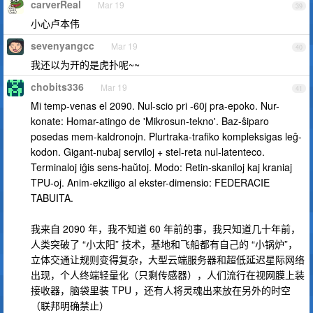
carverReal
Mar 19
39
小心卢本伟
sevenyangcc
Mar 19
40
我还以为开的是虎扑呢~~
chobits336
Mar 19
41
Mi temp-venas el 2090. Nul-scio pri -60j pra-epoko. Nur-
konate: Homar-atingo de 'Mikrosun-tekno'. Baz-ŝiparo
posedas mem-kaldronojn. Plurtraka-trafiko kompleksigas leĝ-
kodon. Gigant-nubaj serviloj + stel-reta nul-latenteco.
Terminaloj iĝis sens-haŭtoj. Modo: Retin-skaniloj kaj kraniaj
TPU-oj. Anim-ekziligo al ekster-dimensio: FEDERACIE
TABUITA.
我来自 2090 年，我不知道 60 年前的事，我只知道几十年前，
人类突破了 “小太阳” 技术，基地和飞船都有自己的 “小锅炉”，
立体交通让规则变得复杂，大型云端服务器和超低延迟星际网络
出现，个人终端轻量化（只剩传感器），人们流行在视网膜上装
接收器，脑袋里装 TPU ，还有人将灵魂出来放在另外的时空
（联邦明确禁止）