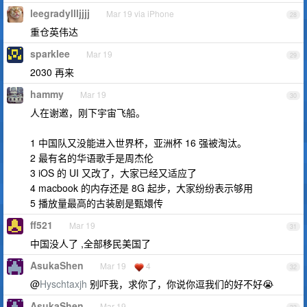
leegradyllljjjj
Mar 19 via iPhone
28
重仓英伟达
sparklee
Mar 19
29
2030 再来
hammy
Mar 19
30
人在谢邀，刚下宇宙飞船。
1 中国队又没能进入世界杯，亚洲杯 16 强被淘汰。
2 最有名的华语歌手是周杰伦
3 iOS 的 UI 又改了，大家已经又适应了
4 macbook 的内存还是 8G 起步，大家纷纷表示够用
5 播放量最高的古装剧是甄嬛传
ff521
Mar 19
31
中国没人了 ,全部移民美国了
AsukaShen
Mar 19
4
32
@
Hyschtaxjh
别吓我，求你了，你说你逗我们的好不好😭
AsukaShen
Mar 19