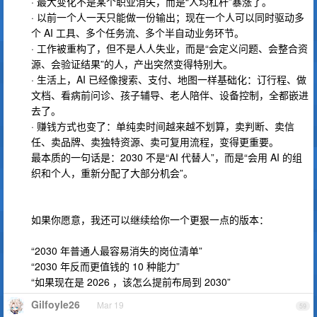
· 最大变化不是某个职业消失，而是“人均杠杆”暴涨了。
· 以前一个人一天只能做一份输出；现在一个人可以同时驱动多
个 AI 工具、多个任务流、多个半自动业务环节。
· 工作被重构了，但不是人人失业，而是“会定义问题、会整合资
源、会验证结果”的人，产出突然变得特别大。
· 生活上，AI 已经像搜索、支付、地图一样基础化：订行程、做
文档、看病前问诊、孩子辅导、老人陪伴、设备控制，全都嵌进
去了。
· 赚钱方式也变了：单纯卖时间越来越不划算，卖判断、卖信
任、卖品牌、卖独特资源、卖可复用流程，变得更重要。
最本质的一句话是：2030 不是“AI 代替人”，而是“会用 AI 的组
织和个人，重新分配了大部分机会”。
如果你愿意，我还可以继续给你一个更狠一点的版本：
“2030 年普通人最容易消失的岗位清单”
“2030 年反而更值钱的 10 种能力”
“如果现在是 2026 ，该怎么提前布局到 2030”
Gilfoyle26
Mar 19
59