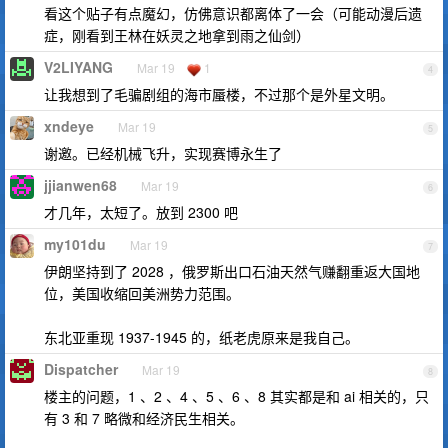
看这个贴子有点魔幻，仿佛意识都离体了一会（可能动漫后遗
症，刚看到王林在妖灵之地拿到雨之仙剑）
V2LIYANG
Mar 19
1
4
让我想到了毛骗剧组的海市蜃楼，不过那个是外星文明。
xndeye
Mar 19
5
谢邀。已经机械飞升，实现赛博永生了
jjianwen68
Mar 19
6
才几年，太短了。放到 2300 吧
my101du
Mar 19
7
伊朗坚持到了 2028 ，俄罗斯出口石油天然气赚翻重返大国地
位，美国收缩回美洲势力范围。
东北亚重现 1937-1945 的，纸老虎原来是我自己。
Dispatcher
Mar 19
8
楼主的问题，1 、2 、4 、5 、6 、8 其实都是和 ai 相关的，只
有 3 和 7 略微和经济民生相关。