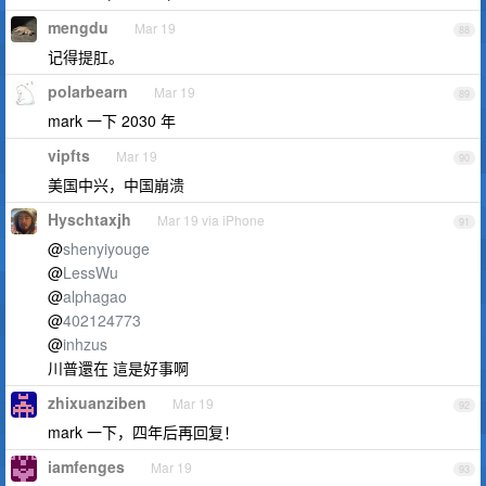
mengdu
Mar 19
88
记得提肛。
polarbearn
Mar 19
89
mark 一下 2030 年
vipfts
Mar 19
90
美国中兴，中国崩溃
Hyschtaxjh
Mar 19 via iPhone
91
@
shenyiyouge
@
LessWu
@
alphagao
@
402124773
@
inhzus
川普還在 這是好事啊
zhixuanziben
Mar 19
92
mark 一下，四年后再回复！
iamfenges
Mar 19
93