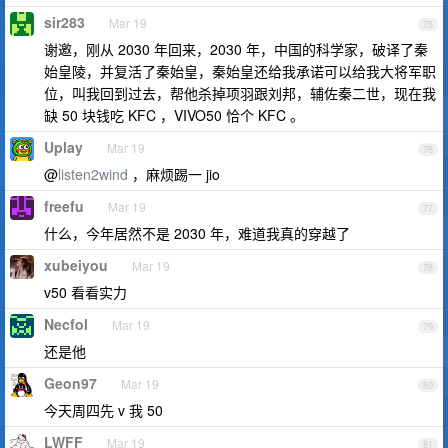
sir283
Mar 19
75
谢邀，刚从 2030 年回来，2030 年，中国的科学家，破译了秦
始皇陵，并复活了秦始皇，秦始皇还给我承诺可以给我大将军职
位，叫我回到过去，帮他杀掉项羽跟刘邦，辅佐秦二世，现在我
缺 50 块钱吃 KFC ，VIVO50 恰个 KFC 。
Uplay
Mar 19
76
@
listen2wind
，麻烦踢一 jio
freefu
Mar 19
77
什么，今年居然不是 2030 年，难道我真的穿越了
xubeiyou
Mar 19
78
v50 看看实力
Necfol
Mar 19
79
还是他
Geon97
Mar 19
80
今天周四先 v 我 50
LWFF
Mar 19
81