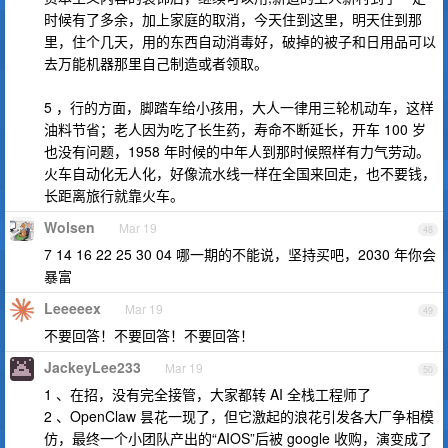
时候有了多余，加上家庭的取消，今天住到这里，明天住到那
里，住个几天，用的东西自动消毒好，破掉的被子和日用品可以
去万能机器那里自己制造或者领取。
5 ，行的方面，脚踏车给小孩用，大人一律用三轮机动车，这样
油料节省；老人因为吃了长生药，寿命不断延长，开车 100 岁
也没有问题，1958 年时候的中年人到那时候照样有力气劳动。
火车自动化无人化，好像流水线一样在全国来回走，也不要钱，
长距离旅行就靠火车。
Wolsen
Mar 19
48
7 14 16 22 25 30 04 哪一期的不能说，坚持买吧，2030 年你会
暴富
Leeeeex
Mar 19
49
不要回答！不要回答！不要回答！
JackeyLee233
Mar 19
50
1 、在招，没有完全接管，大家都转 AI 全栈工程师了
2 、OpenClaw 昙花一现了，但它激起的浪花引发各大厂争相模
仿，最终一个小团队产出的“AIOS”后被 google 收购，演变成了