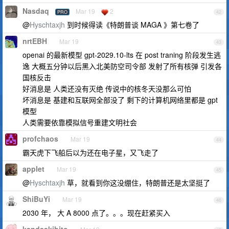
Nasdaq
Mar 19
2
PRO
42
@
Hyschtaxjh
到时候得读《特朗普谈 MAGA 》第七卷了
nrtEBH
Mar 19
43
openai 的最新模型 gpt-2029.10-lts 在 post traning 阶段发生逃
逸 大概五分钟以后黑入北美防空司令部 发射了所有核弹 引发各
国核反击
好消息是 人类还没有灭绝 传说中的核冬天没那么可怕
坏消息是 基建和互联网全部没了 剩下的计算机网络里都是 gpt
模型
人类需要依靠模拟信号重建文明社会
profchaos
Mar 19
44
霸天虎下飞船后以为还在电子星，又飞走了
applet
Mar 19
45
@
Hyschtaxjh
草，就看到你这没绷住，特朗普还是太坚挺了
ShiBuYi
Mar 19
46
2030 年， 大 A 8000 点了。。。现在赶紧买入