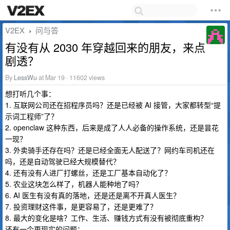
V2EX
问与答
›
有没有从 2030 年穿越回来的朋友，来点
剧透？
By
LessWu
at Mar 19 · 11602 views
想打听几个事：
1. 互联网公司还在招程序员吗？还是已经被 AI 接管，大家都转型“提
示词工程师”了？
2. openclaw 这种东西，后来是成了人人必备的操作系统，还是昙花
一现？
3. 外卖骑手还存在吗？还是已经全面无人配送了？网约车司机还在
吗，还是自动驾驶已经大规模替代？
4. 还有没有人进厂打螺丝，还是工厂基本自动化了？
5. 农业这块怎么样了，机器人能种地了吗？
6. AI 医生有没有真的落地，还是还是离不开真人医生？
7. 投资理财这件事，是更容易了，还是更难了？
8. 最大的变化是啥？工作、生活、赚钱方式有没有被彻底重构？
还有一个更现实的问题：