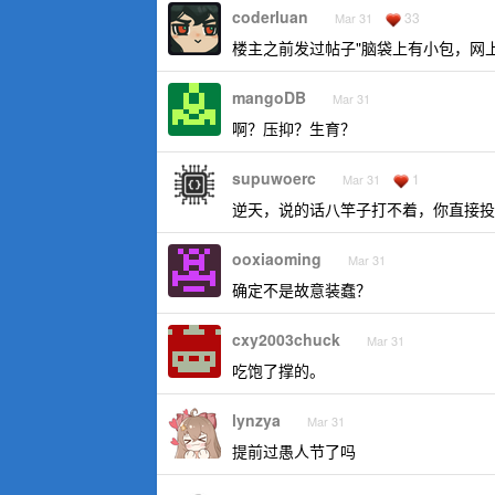
coderluan
33
Mar 31
楼主之前发过帖子"脑袋上有小包，网
mangoDB
Mar 31
啊？压抑？生育？
supuwoerc
1
Mar 31
逆天，说的话八竿子打不着，你直接投
ooxiaoming
Mar 31
确定不是故意装蠢？
cxy2003chuck
Mar 31
吃饱了撑的。
lynzya
Mar 31
提前过愚人节了吗