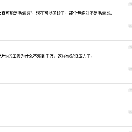
2
上查可能是毛囊炎"，现在可以确诊了，那个包绝对不是毛囊炎。
2
2
诉你的工资为什么不涨到千万，这样你就没压力了。
2
2
2