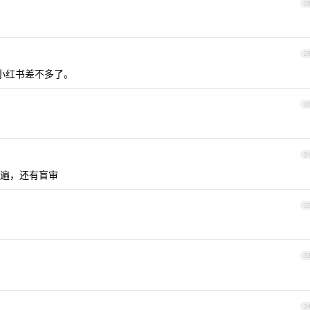
2
2
跟小红书差不多了。
3
3
遍，还有盲审
3
3
3