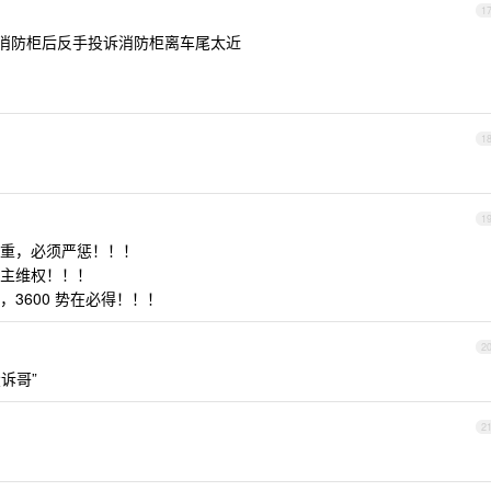
1
场消防柜后反手投诉消防柜离车尾太近
1
1
重，必须严惩！！！
主维权！！！
3600 势在必得！！！
2
诉哥”
2