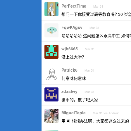
PerFectTime
Mar 31
想问一下你接受过高等教育吗? 30 
FqwKVgsv
Mar 31
哈哈哈哈哈 这问题怎么跟高中生 如
wjh6665
Mar 31
没上过大学？
Patrick6
Mar 31
何意味何意味
zdxslwy
Mar 31
骗币的，散了吧大家
MiguelTapia
Mar 31 via Android
用 AI 想想办法啊，大家都这么过来的