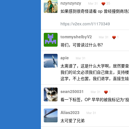
nzynzynzy
35
Mar 31
如果感到很奇怪请看 op 曾经撞倒商
https://v2ex.com/t/1170349
tommyshelbyV2
1
Mar 31
哥们，可曾读过什么书？
apie
Mar 31
太离谱了，这是什么大学啊，居然要查
我们的论文必须我们自己做主，支持楼
这学，不上也罢，我们退学，直接生娃，
sean250031
1
Mar 31
看一下标签，OP 早早的被我标记为“投
Alias2023
Mar 31
太可爱了兄弟