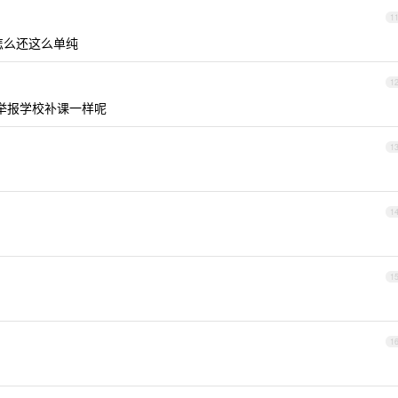
1
岁怎么还这么单纯
1
何举报学校补课一样呢
1
1
1
1