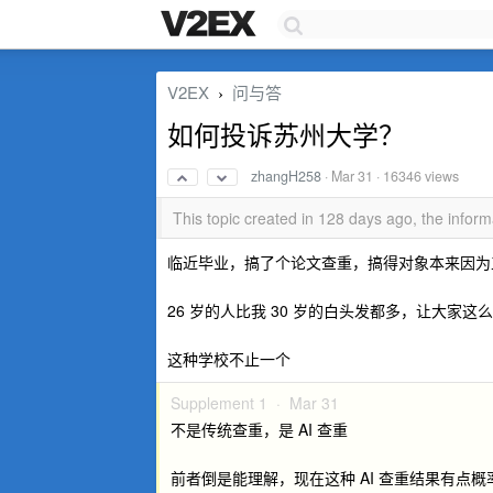
V2EX
问与答
›
如何投诉苏州大学？
zhangH258
·
Mar 31
· 16346 views
This topic created in 128 days ago, the info
临近毕业，搞了个论文查重，搞得对象本来因为
26 岁的人比我 30 岁的白头发都多，让大
这种学校不止一个
Supplement 1 ·
Mar 31
不是传统查重，是 AI 查重
前者倒是能理解，现在这种 AI 查重结果有点