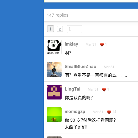
147 replies
1
2
imklay
1
Mar 31
啊？
SmallBlueZhao
Mar 31
啊？查重不是一直都有的么。。。
LingTai
1
Mar 31
你是认真的吗？
momogzp
14
Mar 31
你 30 岁?然后这样看问题?
太酷了哥们!