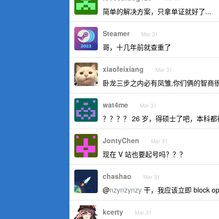
简单的解决方案，只拿单证就好了...
Steamer
Mar 31
哥，十几年前就查重了
xiaofeixiang
Mar 31
卧龙三步之内必有凤雏,你们俩的智商
wat4me
Mar 31
？？？？ 26 岁，得硕士了吧，本科
JontyChen
Mar 31
现在 V 站也要起号吗？？？
chashao
Mar 31
@
nzynzynzy
干，我应该立即 block o
kcerty
Mar 31