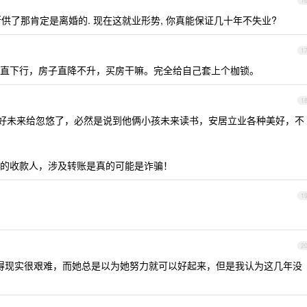
1
断供了那肯定是离婚的. 现在这就业形势, 你真能保证几十年不失业?
1
直下行，房子直降不升，买房干嘛。完全给自己套上个枷锁。
1
的美好未来给忽悠了，必然是说到他俩小孩未来读书，安居立业各种美好，不
的收款人，涉及转账是真的可能是诈骗！
1
2
得现实很艰难，而她总是以为她努力就可以好起来，但是我认为这几年没