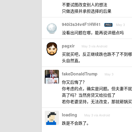
不要试图改变别人的想法
只做选择并承担选择的后果
940i3s34v4F1HW41
May 3
PRO
没看出问题在哪，能再说详细点吗
pagxir
May 3 via Android
买就买吧，反正继续跌也跌不了不到哪
头自然直。
fakeDonaldTrump
May 3
你又后悔了？
你考虑的点，确实是问题。但夫妻不就
高了吗？当然房贷又给拉低了
若你老婆坚持，无法改变，那就砸锅买
loading
May 3 via Android
跌是不会跌了。