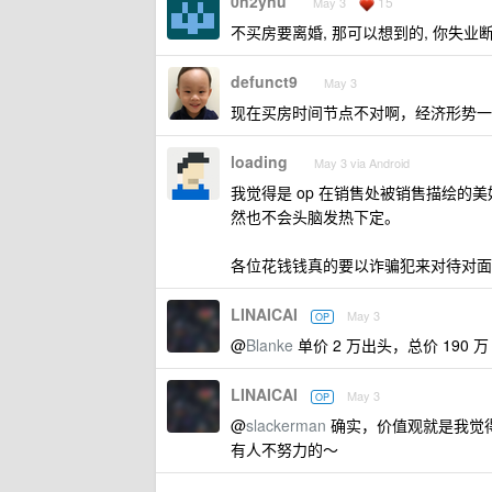
0n2ynu
15
May 3
不买房要离婚, 那可以想到的, 你失业
defunct9
May 3
现在买房时间节点不对啊，经济形势一
loading
May 3 via Android
我觉得是 op 在销售处被销售描绘
然也不会头脑发热下定。
各位花钱钱真的要以诈骗犯来对待对面
LINAICAI
May 3
OP
@
Blanke
单价 2 万出头，总价 190 万
LINAICAI
May 3
OP
@
slackerman
确实，价值观就是我觉
有人不努力的～