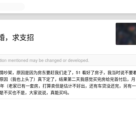
婚，求支招
mation mentioned may be changed or developed.
情吵架，原因是因为房东要赶我们走了，51 看好了房子，我当时说不要
原因（我也上头了）真下定了，结果第二天我感觉买完房给完首付后，月
2 年（老家已有一套房，打算卖但是估计不好出，还有车贷没还完，另有一
是不买也不是，大家说说，真能买吗。