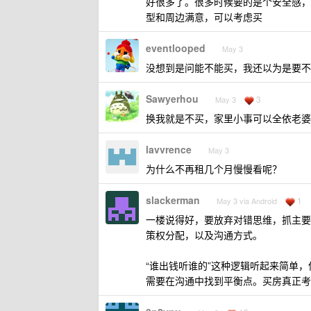
好很多了。很多时候要的是个安全感，
型和周边满意，可以考虑买
eventlooped
May 3
没想到是问能不能买，我还以为是要不
Sawyerhou
3
May 3
换我就是不买，家里小事可以全依老婆的，ha
lavvrence
May 3
为什么不再租几个月慢慢看呢？
slackerman
1
May 3 via Android
一楼说得好，要放弃对错思维，抓主要
策权分配，以及沟通方式。
“谁出钱听谁的”这种逻辑听起来简单
需要在沟通中找到平衡点。买房真正考