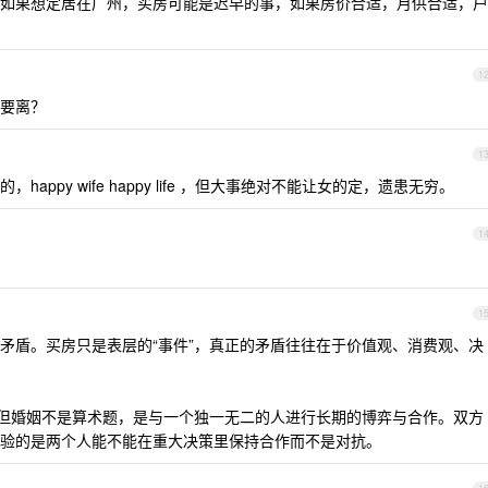
如果想定居在广州，买房可能是迟早的事，如果房价合适，月供合适，户
1
要离？
1
ppy wife happy life ，但大事绝对不能让女的定，遗患无穷。
1
1
矛盾。买房只是表层的“事件”，真正的矛盾往往在于价值观、消费观、决
，但婚姻不是算术题，是与一个独一无二的人进行长期的博弈与合作。双方
验的是两个人能不能在重大决策里保持合作而不是对抗。