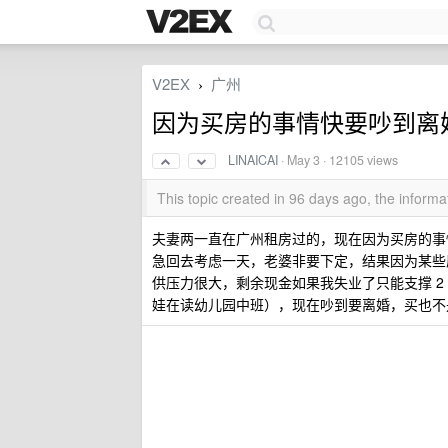
V2EX
广州
›
因为买房的事情快要吵到离
LINAICAI
·
May 3
· 12105 views
This topic created in 96 days ago, the infor
夫妻两一直在广州租房过的，现在因为买房的事
急回去考虑一天，老婆非要下定，结果因为某些
供压力很大，剩余现金如果我失业了只能支撑 
娃在读幼儿园中班），现在吵到要离婚，买也不