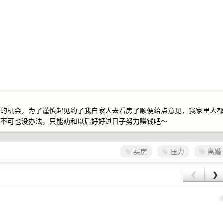
约的机会，为了谨慎起见约了我自家人去看房了顺便给点意见，我家里人
买不可也没办法，只能劝和以后好好过日子努力赚钱吧～
买房
压力
离婚
❮
❯