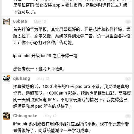
里隐私密码 禁止安装 app + 锁住市场 . 然后定时远程过去升级
下就可以了。
66beta
May 12
36
首先排除华为平板，其实屏幕挺好的，但是芯片和软件拉跨，续
航太拉了，充电又慢，系统软件到处弹广告，负一屏里面各种设
计让你不小心打开各种广告功能。
ipad mini 升级 ios26 之后卡得一笔
建议考虑一下骁龙 E 平台吧
qiuhang
May 12
37
预算敏感的话，1000 出头的红米 pad pro 不错，我买过是真的
惊喜，远超预期。10000amh 那款，续航也是相当出彩，高强度
刷一天剧顶多掉电 50%，不用来玩游戏的情况下，我觉得这已
经满足我对 pad 所有的期待了。
Chicagoake
May 12
38
iPad air 系列或者在用的机器对应品牌的平板，现在千元安卓都
做得很好了，同系统能减少一些学习成本。