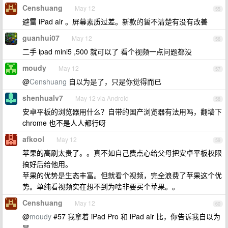
Censhuang
May 12
55
避雷 iPad air 。屏幕素质过差。新款的暂不清楚有没有改善
guanhui07
May 12
56
二手 ipad mini5 ,500 就可以了 看个视频一点问题都没
moudy
May 12
57
@
Censhuang
自以为是了，只是你觉得而已
shenhualv7
May 12 via Android
58
安卓平板的浏览器用什么？自带的国产浏览器有法用吗，翻墙下
chrome 也不是人人都行呀
afkool
May 12
59
苹果的高刷太贵了。。真不如自己费点心给父母把安卓平板权限
搞好后给他用。
苹果的优势是生态丰富。但就看个视频，完全浪费了苹果这个优
势。单纯看视频实在想不到为啥非要买个苹果。。
Censhuang
May 12
60
@
moudy
#57 我拿着 iPad Pro 和 iPad air 比，你告诉我自以为
是。