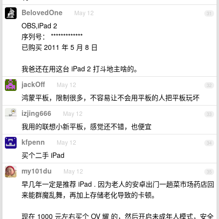
BelovedOne
May 12
31
OBS,iPad 2
序列号： *************
已购买 2011 年 5 月 8 日
我爸还在用这台 iPad 2 打斗地主啥的。
jackOff
May 12
32
鸿蒙平板，限制很多，不容易让不会用平板的人把平板玩坏
izjing666
May 12
33
我用的联想小新平板，感觉还不错，也便宜
kfpenn
May 12
34
买个二手 iPad
my101du
May 12
35
早几年一定是推荐 iPad . 因为老人的安卓出门一趟菜市场药店回
来能群魔乱舞，再加上存储老化导致的卡顿。
现在 1000 元左右买个 OV 耀 的，然后开启未成年人模式，安全