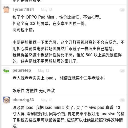
用但是有点难受。
Tyrant1984
May 12
28
搞了个 OPPO Pad Mini ，性价比较低，不做推荐。
但这个有 3:2 的屏幕，在安卓里面独一份。
高刷也不错。
主要是想推荐一下柔光屏，这个开灯看视频真的不会有反光，不
用担心看剧看电影转场黑屏然后跟镜子一样照出自己尴尬。
我觉得虽然这个板整体性价比不高，但加 500 块上柔光是值得
的。缺点是就不用再想贴膜的事儿了。
peteretep
May 12
29
老人就老老实实上 ipad ， 想便宜就买个二手老版本。
娱乐性 方便性 无可匹敌
chenzhg33
May 12
30
没必要 ipad, 我把 ipad mini 5 卖了, 买了个 vivo pad 真香, 13
寸大屏, 看剧贼好用, 同等价钱, 肯定安卓平板好用, ps: vivo 的橘
子系统安装应用可以设置密码, 应该可以杜绝乱按照软件这种情
况