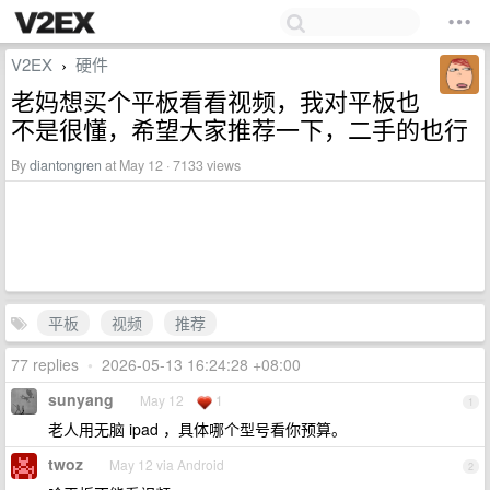
V2EX
硬件
›
老妈想买个平板看看视频，我对平板也
不是很懂，希望大家推荐一下，二手的也行
By
diantongren
at May 12 · 7133 views
平板
视频
推荐
77 replies
•
2026-05-13 16:24:28 +08:00
sunyang
May 12
1
1
老人用无脑 ipad ，具体哪个型号看你预算。
twoz
May 12 via Android
2