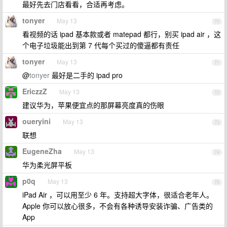
最好先去门店看看，合适再考虑。
tonyer
May 13
70
看视频的话 ipad 基本款或者 matepad 都行，别买 ipad air ，这
个电子垃圾能出到第 7 代每个买过的傻逼都有责任
tonyer
May 13
71
@
tonyer
最好是二手的 ipad pro
EriczzZ
May 13
72
建议华为，苹果便宜点的那屏幕亮度真的伤眼
oueryini
May 13
73
联想
EugeneZha
May 13
74
华为柔光屏平板
p0q
May 13
75
iPad Air ，可以用至少 6 年。支持超大字体，很适合老年人。
Apple 你可以放心很多，不会有各种诱导安装诈骗、广告类的
App