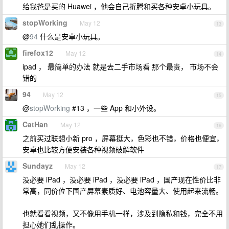
给我爸是买的 Huawei ，他会自己折腾和买各种安卓小玩具。
stopWorking
May 12
13
@
94
什么是安卓小玩具。
firefox12
May 12
14
ipad ， 最简单的办法 就是去二手市场看 那个最贵， 市场不会
错的
94
May 12
15
@
stopWorking
#13 ，一些 App 和小外设。
CatHan
May 12
16
之前买过联想小新 pro ，屏幕挺大，色彩也不错，价格也便宜，
安卓也比较方便安装各种视频破解软件
Sundayz
May 12
17
没必要 iPad ，没必要 iPad ，没必要 iPad ，国产现在性价比非
常高，同价位下国产屏幕素质好、电池容量大、使用起来流畅。
也就看看视频，又不像用手机一样，涉及到隐私和钱，完全不用
担心她们乱操作。