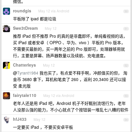
微信。
roundgis
May 12 via Android
50
平板除了 ipad 都是垃圾
Swe3tDream
May 12
51
推荐 iPad 但不推荐 Pro 的真的是非蠢即坏，单纯看视频的话，
买 iPad 或者安卓（ OPPO 、华为、vivo ）平板的 Pro 版本，
不需要买最新的，买一两年之前的 Pro 版即可，处理器够用就
行，主要是屏幕、扬声器数量以及续航、充电速度。
Chatterleys
May 12
52
@
Tyrant1984
我也买了，有点爱不释手啊，冲颜值买的但， 淘
金币 3680 拿下，耳机和笔卖了 260 ，返利 20,3400 还可以接
受 柔光版
fairytale110
May 12 via Android
53
老年人还是用 iPad 吧，Android 机子不好甄别流氓行为，老年
人没那么强的能力，不小心就点了个按钮装一堆乱七八糟的软件
hfJ433
May 12
54
一定要买 iPad ，不要买安卓平板