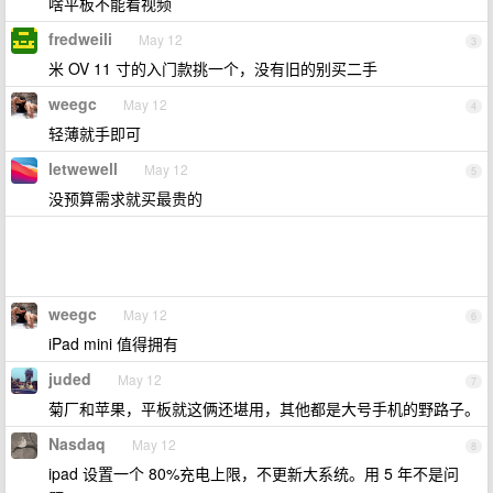
啥平板不能看视频
fredweili
May 12
3
米 OV 11 寸的入门款挑一个，没有旧的别买二手
weegc
May 12
4
轻薄就手即可
letwewell
May 12
5
没预算需求就买最贵的
weegc
May 12
6
iPad mini 值得拥有
juded
May 12
7
菊厂和苹果，平板就这俩还堪用，其他都是大号手机的野路子。
Nasdaq
May 12
8
ipad 设置一个 80%充电上限，不更新大系统。用 5 年不是问