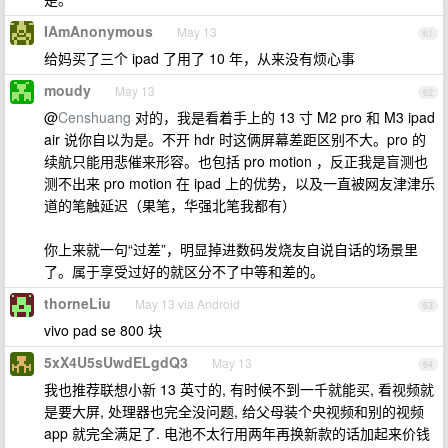
IAmAnonymous
May 13
61
给妈买了三个 ipad 了用了 10 年，从来没有烦心事
moudy
May 13
62
@
Censhuang
对的，我是看着手上的 13 寸 M2 pro 和 M3 ipad
air 说你自以为是。不开 hdr 时这俩屏幕差距区别不大。pro 的
续航只能用悲催来形容。也包括 pro motion ，反正我是盲测也
测不出来 pro motion 在 ipad 上的优势，以及一直被网友津津乐
道的笔触延迟（果笔，华强北笔我都有）
你上来就一句“过差”，明显掉进数码发烧友自说自话的场景里
了。属于享受过好的就区分不了中等和差的。
thorneLiu
May 13 via Android
63
vivo pad se 800 块
5xX4U5sUwdELgdQ3
May 13
64
我也推荐联想小新 13 英寸的, 有时候不到一千就能买, 看视频就
是要大屏, 处理器也完全没问题, 给父母装个央视频和别的视频
app 就完全满足了. 电池不太行用两年再换新款的话加起来价钱