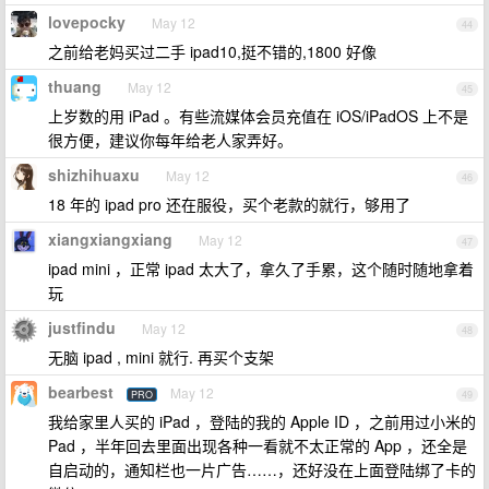
lovepocky
May 12
44
之前给老妈买过二手 ipad10,挺不错的,1800 好像
thuang
May 12
45
上岁数的用 iPad 。有些流媒体会员充值在 iOS/iPadOS 上不是
很方便，建议你每年给老人家弄好。
shizhihuaxu
May 12
46
18 年的 ipad pro 还在服役，买个老款的就行，够用了
xiangxiangxiang
May 12
47
ipad mini ，正常 ipad 太大了，拿久了手累，这个随时随地拿着
玩
justfindu
May 12
48
无脑 ipad , mini 就行. 再买个支架
bearbest
May 12
PRO
49
我给家里人买的 iPad ，登陆的我的 Apple ID ，之前用过小米的
Pad ，半年回去里面出现各种一看就不太正常的 App ，还全是
自启动的，通知栏也一片广告……，还好没在上面登陆绑了卡的