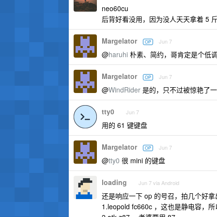
neo60cu
后背好看没用，因为没人天天拿着 5 
Margelator
Jun 7
OP
@
haruhi
朴素、简约，哥肯定是个低调
Margelator
Jun 7
OP
@
WindRider
是的，只不过被惊艳了一
tty0
Jun 7
用的 61 键键盘
Margelator
Jun 7
OP
@
tty0
很 mini 的键盘
loading
Jun 7 via Android
还是响应一下 op 的号召，拍几个好拿
1.leopold fc660c ，这也是静电
2.atk z87 ，老婆要用 87 。