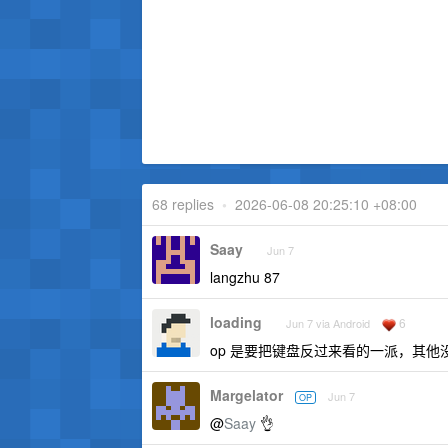
68 replies
•
2026-06-08 20:25:10 +08:00
Saay
Jun 7
langzhu 87
loading
6
Jun 7 via Android
op 是要把键盘反过来看的一派，其
Margelator
Jun 7
OP
@
Saay
👌