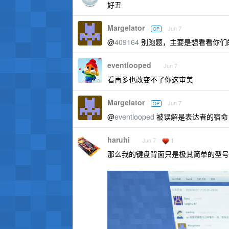
好丑
Margelator
Jun 7
OP
@
409164
别跑题，主要是想看看你们的
eventlooped
Jun 7
看再多也改变不了你这审美
Margelator
Jun 7
OP
@
eventlooped
被误解是表达者的宿命
haruhi
1
Jun 7
那么我的键盘背面只是极其简单的型号