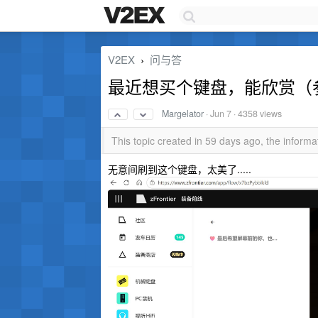
V2EX
问与答
›
最近想买个键盘，能欣赏（
Margelator
·
Jun 7
· 4358 views
This topic created in 59 days ago, the infor
无意间刷到这个键盘，太美了.....