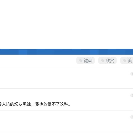
键盘
欣赏
美
他没入坑的坛友见谅，我也欣赏不了这种。