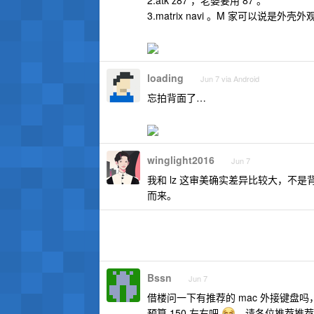
3.matrix navi 。M 家可以说
loading
Jun 7 via Android
忘拍背面了…
winglight2016
Jun 7
我和 lz 这审美确实差异比较大，
而来。
Bssn
Jun 7
借楼问一下有推荐的 mac 外接键
预算 150 左右吧
，请各位推荐推荐