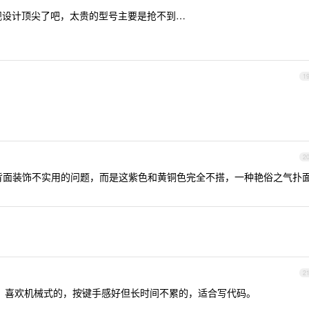
是外壳外观设计顶尖了吧，太贵的型号主要是抢不到…
1
2
不是背面装饰不实用的问题，而是这紫色和黄铜色完全不搭，一种艳俗之气扑
2
盘吗，喜欢机械式的，按键手感好但长时间不累的，适合写代码。
。