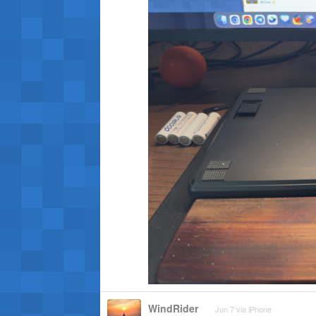
WindRider
Jun 7 via iPhone