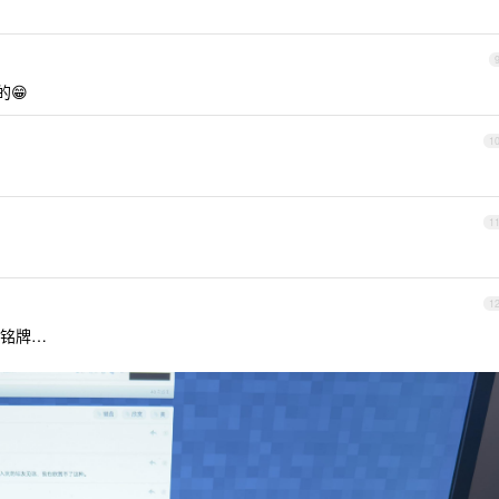
😁
1
1
1
铭牌…