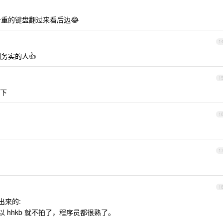
斤重的键盘翻过来看后边😂
1
务实的人👍
1
下
1
1
1
出来的:
容，所以 hhkb 就不拍了，程序员都很熟了。