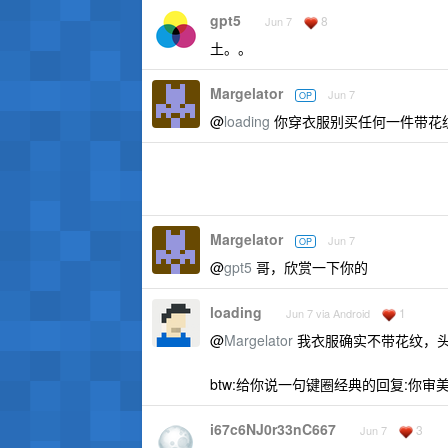
gpt5
8
Jun 7
土。。
Margelator
Jun 7
OP
@
loading
你穿衣服别买任何一件带花
Margelator
Jun 7
OP
@
gpt5
哥，欣赏一下你的
loading
1
Jun 7 via Android
@
Margelator
我衣服确实不带花纹，
btw:给你说一句键圈经典的回复:你审
i67c6NJ0r33nC667
3
Jun 7