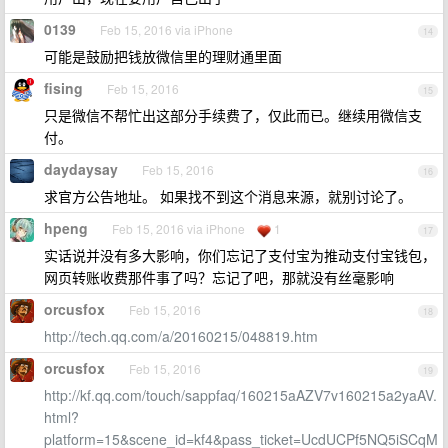
0139
Feb 15, 2016 via iPhone
14
可能是鼓励把钱放微信里的理财通里面
fising
Feb 15, 2016
15
只是微信不帮忙出这部分手续费了，仅此而已。继续用微信支
付。
daydaysay
Feb 15, 2016
16
求官方公告地址。 如果找不到这个消息来源，就别讨论了。
hpeng
Feb 15, 2016 via iPhone
1
17
实话说并没有多大影响，你们忘记了支付宝为推动支付宝钱包，
网页转账收费那件事了吗？忘记了吧，那就没有丝毫影响
orcusfox
Feb 15, 2016
18
http://tech.qq.com/a/20160215/048819.htm
orcusfox
Feb 15, 2016
19
http://kf.qq.com/touch/sappfaq/160215aAZV7v160215a2yaAV.
html?
platform=15&scene_id=kf4&pass_ticket=UcdUCPf5NQ5iSCqM