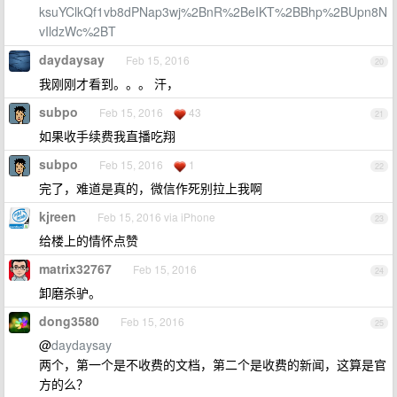
ksuYClkQf1vb8dPNap3wj%2BnR%2BeIKT%2BBhp%2BUpn8N
vIldzWc%2BT
daydaysay
Feb 15, 2016
20
我刚刚才看到。。。 汗，
subpo
Feb 15, 2016
43
21
如果收手续费我直播吃翔
subpo
Feb 15, 2016
1
22
完了，难道是真的，微信作死别拉上我啊
kjreen
Feb 15, 2016 via iPhone
23
给楼上的情怀点赞
matrix32767
Feb 15, 2016
24
卸磨杀驴。
dong3580
Feb 15, 2016
25
@
daydaysay
两个，第一个是不收费的文档，第二个是收费的新闻，这算是官
方的么？