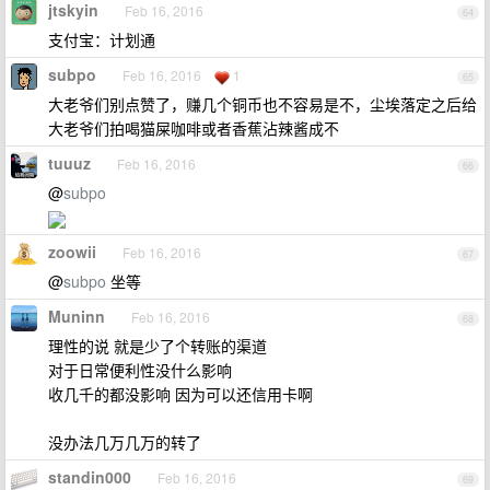
jtskyin
Feb 16, 2016
64
支付宝：计划通
subpo
Feb 16, 2016
1
65
大老爷们别点赞了，赚几个铜币也不容易是不，尘埃落定之后给
大老爷们拍喝猫屎咖啡或者香蕉沾辣酱成不
tuuuz
Feb 16, 2016
66
@
subpo
zoowii
Feb 16, 2016
67
@
subpo
坐等
Muninn
Feb 16, 2016
68
理性的说 就是少了个转账的渠道
对于日常便利性没什么影响
收几千的都没影响 因为可以还信用卡啊
没办法几万几万的转了
standin000
Feb 16, 2016
69