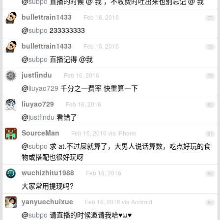
@
subpo
直播的时候 @ 我 ，不收费时吐出来也别忘记 @ 我
bullettrain1433
Feb 16, 2016
77
@
subpo
233333333
bullettrain1433
Feb 16, 2016
78
@
subpo
直播记得 @我
justfindu
Feb 16, 2016
79
@
liuyao729
千分之一费率 快重算一下
liuyao729
Feb 16, 2016
80
@
justfindu
看错了
SourceMan
Feb 16, 2016 via iPhone
81
@
subpo
求 at.不过屎就算了，大男人说话算数，吃点好玩的食
物或搭配也很好玩呀
wuchizhitu1988
Feb 16, 2016
82
大家常用提现吗?
yanyuechuixue
Feb 16, 2016 via Android
83
@
subpo
请直播的时候邀请我哈♥ω♥