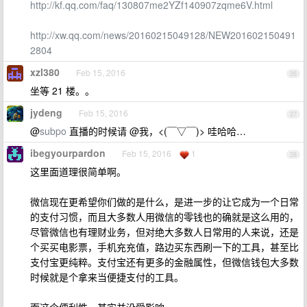
http://kf.qq.com/faq/130807me2YZf140907zqme6V.html
http://xw.qq.com/news/20160215049128/NEW201602150491
2804
xzl380
Feb 15, 2016
26
坐等 21 楼。。
jydeng
Feb 15, 2016
27
@
subpo
直播的时候请 @我，<(￣▽￣)> 哇哈哈…
ibegyourpardon
Feb 15, 2016
1
28
这里面道理很简单啊。
微信现在更希望你们做的是什么，是进一步的让它成为一个日常
的支付习惯，而且大多数人用微信的零钱也的确就是这么用的，
尽管微信也有理财业务，但对绝大多数人日常用的人来说，还是
个买买电影票，手机充充值，路边买东西刷一下的工具，甚至比
支付宝更纯粹。支付宝还有更多的金融属性，但微信钱包大多数
时候就是个拿来当便捷支付的工具。