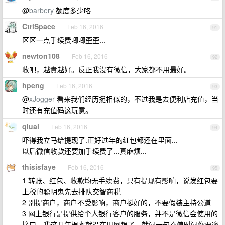
@
barbery
额度多少咯
CtrlSpace
Feb 16, 2016
91
区区一点手续费唧唧歪歪...
newton108
Feb 16, 2016
92
收吧，越貴越好。反正我沒有微信，大家都不用最好。
hpeng
Feb 16, 2016
93
@
xJogger
看来我们经历挺相似的，不过我是去便利店充值，当
时还有充值码这玩意。
qiuai
Feb 16, 2016
94
吓得我立马给提现了.正好过年的红包都还在里面...
以后微信收款还要加手续费了...真麻烦...
thisisfaye
Feb 16, 2016
95
1 转账、红包、收款均无手续费，只有提现有影响，说发红包要
上税的聪明鬼先去排队交智商税
2 别提商户，商户不受影响，商户挺好的，不要假装主持公道
3 网上银行是提供给个人银行客户的服务，并不是微信会使用的
接口，我这几年根本就没在用网银了，就问一句充值时问你要密