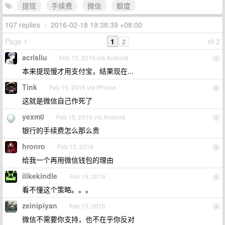
提现
手续费
微信
额度
107 replies
•
2016-02-18 19:38:39 +08:00
Page 1
1
of 2
2
acrisliu
Feb 15, 2016 via Android
1
本来提现慢才用支付宝，结果现在...
Tink
Feb 15, 2016 via iPhone
2
这就是微信自己作死了
yexm0
Feb 15, 2016 via Android
3
银行的手续费怎么那么贵
hronro
Feb 15, 2016
4
给我一个再用微信钱包的理由
ilikekindle
Feb 15, 2016
5
看不懂这个策略。。。
zeinipiyan
Feb 15, 2016
6
微信不需要你支持，也不在乎你反对