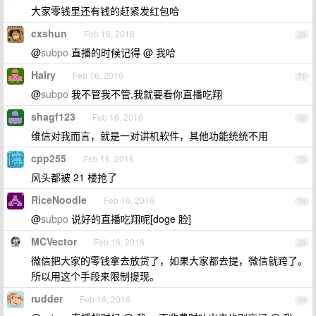
大家零钱里还有钱的赶紧发红包哈
cxshun
Feb 16, 2016
70
@
subpo
直播的时候记得 @ 我哈
Halry
Feb 16, 2016
71
@
subpo
我不管我不管,我就要看你直播吃翔
shagf123
Feb 16, 2016
72
维信对我而言，就是一对讲机软件，其他功能统统不用
cpp255
Feb 16, 2016
73
风头都被 21 楼抢了
RiceNoodle
Feb 16, 2016
74
@
subpo
说好的直播吃翔呢[doge 脸]
MCVector
Feb 16, 2016
75
微信把大家的零钱拿去放贷了，如果大家都去提，微信就跨了。
所以用这个手段来限制提现。
rudder
Feb 16, 2016
76