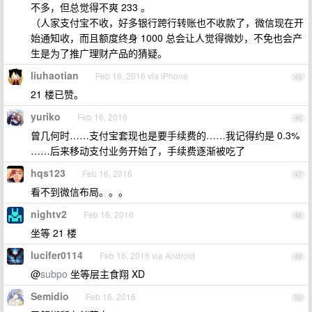
不多，但总觉得不爽 233 。
（人家支付宝不收，好多银行跨行转账也不收款了，微信现在开
始通知收，而且额度终身 1000 总会让人觉得微妙，不免也会产
生是为了推广理财产品的猜疑。
liuhaotian
Feb 16, 2016 via iPhone
45
21 楼已赞。
yuriko
Feb 16, 2016
46
曾几何时……支付宝套现也是要手续费的……我记得约是 0.3%
……后来移动支付业务开始了，手续费逐渐被吃了
hqs123
Feb 16, 2016
47
看不到微信布局。。。
nightv2
Feb 16, 2016
48
坐等 21 楼
lucifer0114
Feb 16, 2016 via Android
49
@
subpo
坐等层主食翔 XD
Semidio
Feb 16, 2016
50