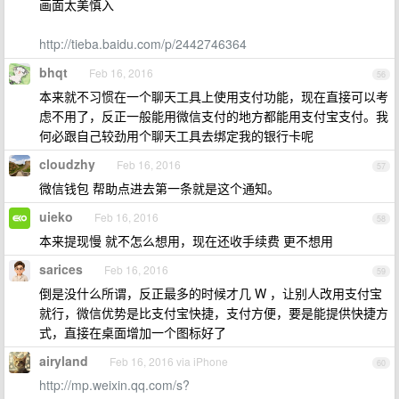
画面太美慎入
http://tieba.baidu.com/p/2442746364
bhqt
Feb 16, 2016
56
本来就不习惯在一个聊天工具上使用支付功能，现在直接可以考
虑不用了，反正一般能用微信支付的地方都能用支付宝支付。我
何必跟自己较劲用个聊天工具去绑定我的银行卡呢
cloudzhy
Feb 16, 2016
57
微信钱包 帮助点进去第一条就是这个通知。
uieko
Feb 16, 2016
58
本来提现慢 就不怎么想用，现在还收手续费 更不想用
sarices
Feb 16, 2016
59
倒是没什么所谓，反正最多的时候才几 W ，让别人改用支付宝
就行，微信优势是比支付宝快捷，支付方便，要是能提供快捷方
式，直接在桌面增加一个图标好了
airyland
Feb 16, 2016 via iPhone
60
http://mp.weixin.qq.com/s?