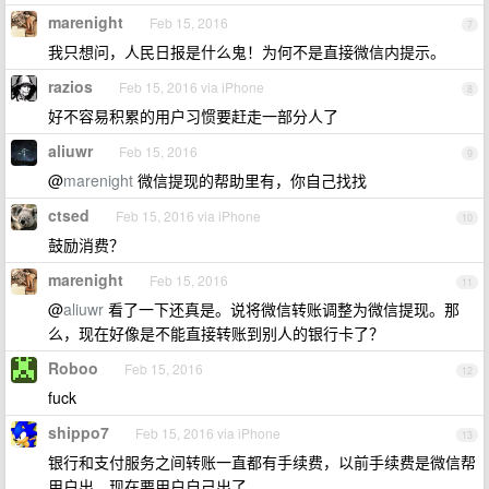
marenight
Feb 15, 2016
7
我只想问，人民日报是什么鬼！为何不是直接微信内提示。
razios
Feb 15, 2016 via iPhone
8
好不容易积累的用户习惯要赶走一部分人了
aliuwr
Feb 15, 2016
9
@
marenight
微信提现的帮助里有，你自己找找
ctsed
Feb 15, 2016 via iPhone
10
鼓励消费？
marenight
Feb 15, 2016
11
@
aliuwr
看了一下还真是。说将微信转账调整为微信提现。那
么，现在好像是不能直接转账到别人的银行卡了？
Roboo
Feb 15, 2016
12
fuck
shippo7
Feb 15, 2016 via iPhone
13
银行和支付服务之间转账一直都有手续费，以前手续费是微信帮
用户出，现在要用户自己出了