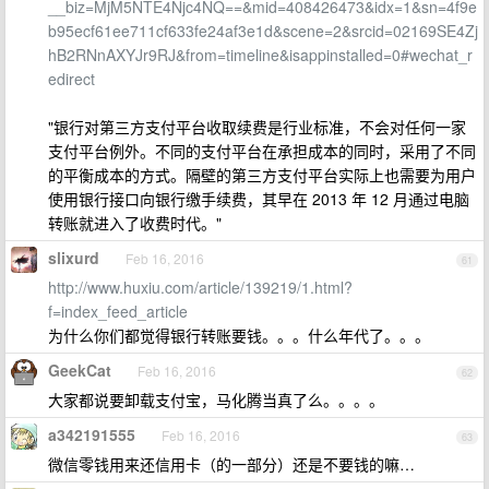
__biz=MjM5NTE4Njc4NQ==&mid=408426473&idx=1&sn=4f9e
b95ecf61ee711cf633fe24af3e1d&scene=2&srcid=02169SE4Zj
hB2RNnAXYJr9RJ&from=timeline&isappinstalled=0#wechat_r
edirect
"银行对第三方支付平台收取续费是行业标准，不会对任何一家
支付平台例外。不同的支付平台在承担成本的同时，采用了不同
的平衡成本的方式。隔壁的第三方支付平台实际上也需要为用户
使用银行接口向银行缴手续费，其早在 2013 年 12 月通过电脑
转账就进入了收费时代。"
slixurd
Feb 16, 2016
61
http://www.huxiu.com/article/139219/1.html?
f=index_feed_article
为什么你们都觉得银行转账要钱。。。什么年代了。。。
GeekCat
Feb 16, 2016
62
大家都说要卸载支付宝，马化腾当真了么。。。。
a342191555
Feb 16, 2016
63
微信零钱用来还信用卡（的一部分）还是不要钱的嘛…