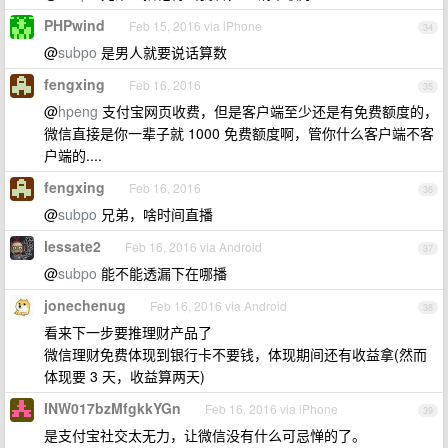
PHPwind
Feb 15, 2016 via iPhone
34
@
subpo
是男人就要说话算数
fengxing
Feb 16, 2016
35
@
hpeng
支付宝网页收费，但是客户端至少还是有免费额度的，
微信直接是你一辈子就 1000 免费额度啊，管你什么客户端不客
户端的....
fengxing
Feb 16, 2016
36
@
subpo
兄弟，啥时间直播
lessate2
Feb 16, 2016 via Android
37
@
subpo
能不能透漏下在哪播
jonechenug
Feb 16, 2016 via Android
38
看来下一步要推理财产品了
微信理财免费体现到银行卡不要钱，体现期间还有收益拿(然而
体现要 3 天，收益算两天)
INW017bzMfgkkYGn
Feb 16, 2016 via iPhone
39
是支付宝社交太无力，让微信没有什么可忌惮的了。