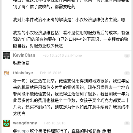
钥了吗？信了虎嗅的，都需要吃药
我对此事件政治不正确的解读是：小农经济思维仍占主流，嗯
我指的小农经济思维包括：看不见使用的服务背后的成本，有强
烈的“自己的所有物要在自己的口袋中”的下意识，一定程度的狭
隘自我，对服务业缺少概念
KevinChan
Feb 16, 2016 via iPhone
96
鼓励消费
thisisfaye
Feb 16, 2016
97
补一句：我生活在北京，微信支付用得到的地方很多，我过年回
来的机票就是用微信支付里的零钱买的，现在习惯性去一个地方
都问能不能微信支付，我觉得生活便利了很多，我目测我一年为
此最多付出的费用也就是个个位数，女孩子买个巧克力都要二十
几块，还买不到好的，到底是为什么如此在意手续费？我真的不
太明白
wangdonny
Feb 16, 2016
98
@
subpo
吃个黑暗料理就行了，直播的时候记得 @ 我