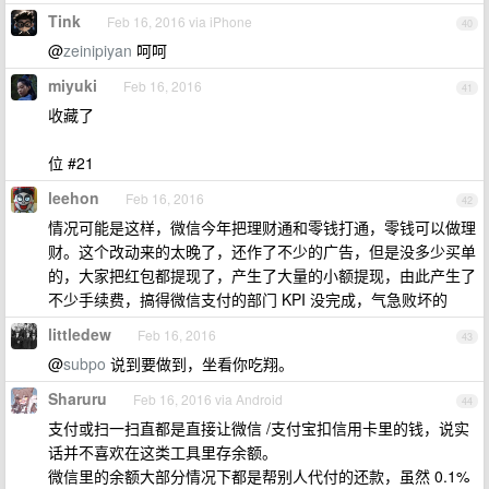
Tink
Feb 16, 2016 via iPhone
40
@
zeinipiyan
呵呵
miyuki
Feb 16, 2016
41
收藏了
位 #21
leehon
Feb 16, 2016
42
情况可能是这样，微信今年把理财通和零钱打通，零钱可以做理
财。这个改动来的太晚了，还作了不少的广告，但是没多少买单
的，大家把红包都提现了，产生了大量的小额提现，由此产生了
不少手续费，搞得微信支付的部门 KPI 没完成，气急败坏的
littledew
Feb 16, 2016
43
@
subpo
说到要做到，坐看你吃翔。
Sharuru
Feb 16, 2016 via Android
44
支付或扫一扫直都是直接让微信 /支付宝扣信用卡里的钱，说实
话并不喜欢在这类工具里存余额。
微信里的余额大部分情况下都是帮别人代付的还款，虽然 0.1%