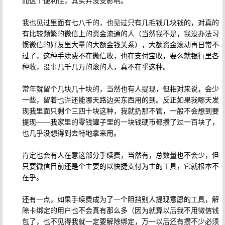
而这个便利性，其实并没受影响。
我也见过里面有七八千的，也见过只有几毛钱几块钱的，对真的
有比较频繁的微信上的资金流通的人（当然我不是，我没办法习
惯微信的好友里大量的大额金钱关系），大额资金滚动再日常不
过了，这种手续费不在微信收，也在支付宝收，要么就银行里各
种收，没事几千几万的滚的人，真不在乎这种。
常年就留个几块几十块的，当然也有人提现，但相对来说，会少
一些，留着也许还能哪天路边买东西用的到。反正如果我哪天发
现我里面只剩个三四十块这种，我就扔那不管，一般不会想到要
提现——我家里的零钱罐子里的一块钱硬币都攒了过一百块了，
也几乎没想得到去特地拿来用。
肯定也会有人在意这部分手续费，当然有，总数量也不会少，但
只要微信目前还是个主要的以快捷支付为主的工具，它就根本不
在乎。
还有一点，如果手续费成为了一个阻挡别人提现意愿的工具，解
除卡绑定的用户也不会真有那么多（因为就算以后我不用微信钱
包了，也不见得我就一定要解除绑定，万一以后还有攒不少必须