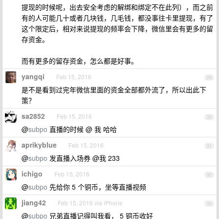
提现的时候呢，出去安全考虑的解绑和绑定不在此列），而之前
有的人可能几十或者几块钱，几毛钱，都没事往卡里提现，有了
这个限定后，相对来说提现的频率会下降，微信里会有更多的留
存资金。
而有更多的留存资金，怎么都是好事。
yangqi
Feb 15, 2016
29
是不是看到过完年微信里面的资金全部都外流了，所以出此下
策？
sa2852
Feb 15, 2016
30
@
subpo
直播的时候 @ 我 哈哈
aprikyblue
Feb 15, 2016
31
@
subpo
发直播入场券 @我 233
ichigo
Feb 15, 2016
32
@
subpo
先给你 5 个铜币，坐等直播视频
jiang42
Feb 15, 2016 via iPhone
33
@
subpo
兄弟直播记得叫我看， 5 铜币收好