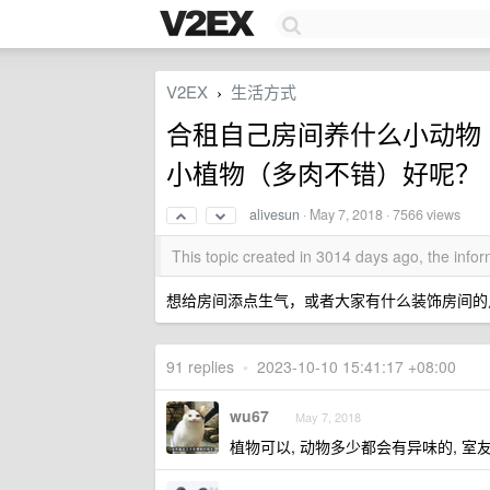
V2EX
生活方式
›
合租自己房间养什么小动物
小植物（多肉不错）好呢？
alivesun
·
May 7, 2018
· 7566 views
This topic created in 3014 days ago, the inf
想给房间添点生气，或者大家有什么装饰房间的
91 replies
•
2023-10-10 15:41:17 +08:00
wu67
May 7, 2018
植物可以, 动物多少都会有异味的, 室