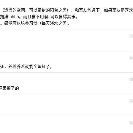
（适当的空间、可以密封的阳台之类），和室友沟通下，如果室友是喜欢
猫 hhhh。而且猫不用溜..可以自得其乐。
。感觉可以培养习惯（每天浇水之类..
1
2
死，养着养着就剩个鱼缸了。
2
把家拆了的
2
2