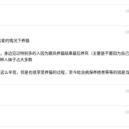
2
2
喜爱的情况下养猫
，身边见过特别多的人因为跟风养猫结果最后养死（主要是不要因为自己
种人妹子占大多数
猫这么辛苦，但是也很享受养猫的过程，至今给治病保养绝育等等的钱是
2
2