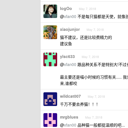
logOo
May 7, 2018
@
xfan00
不是每只猫都是天使，就像
xiaojunjor
May 7, 2018
猫不建议，还是比较费精力的
建议鱼
ylsc633
May 7, 2018
@
xfan00
跟品种关系不是特别大!不过
最主要还是喵小时候的习惯有关..... 
来,谁都咬
wildcat007
May 7, 2018
千万不要去养猫！！！
mrgblues
May 7, 2018
@
xfan00
品种猫一般都挺温顺的吧...