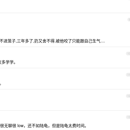
不进笼子,三年多了,扔又舍不得,被他咬了只能跟自己生气....
1
议多学学。
1
。
1
1
很无聊很 low，还不如陆龟，但是陆龟太费时间。