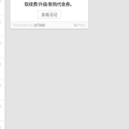
2
取续费/升级/新购代金券。
查看活动
3
Promoted by
id7368
PRO
4
5
6
7
8