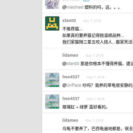
@
maichael
塑料的吗，这。。。
xfan00
May 7, 2018
不推荐猫...
如果真的要养猫记得挑温顺品种...
我们家猫隔三差五咬人挠人.. 搬家死活
lidamao
May 7, 2018
@
xfan00
那是你根本不懂得养猫，建
free4537
May 7, 2018
@
UnPace
吵吗？我养的草龟很安静的
free4537
May 7, 2018
玻璃缸 + 绿萝 蛮好看的。
lidamao
May 7, 2018
乌龟不要养了，巴西龟遍地都是，很丑