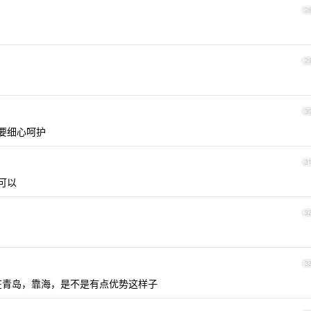
2
2
3
要细心呵护
3
可以
3
3
人在青岛，靠海，是不是有点优势这样子