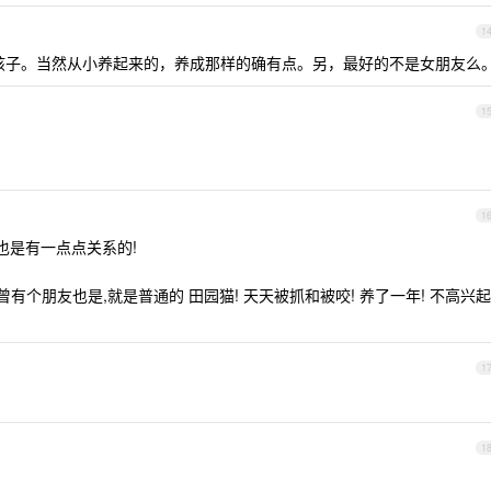
1
孩子。当然从小养起来的，养成那样的确有点。另，最好的不是女朋友么
1
1
也是有一点点关系的!
我曾有个朋友也是,就是普通的 田园猫! 天天被抓和被咬! 养了一年! 不高兴起
1
1