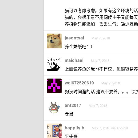
猫可以考虑考虑。如果有这个环境的话
猫的，会很乐意不用伺候主子又能每天撸
养植物只能添加一丢丢生气，缺少互动
jasontsai
May 7, 2018
养个妹纸吧：）
maichael
May 7, 2018
上面说养鱼的我也不建议，鱼很容易养
wei672520619
May 7, 2018
狗没时间遛的话 建议不要养。。。 会
ant2017
May 7, 2018
仓鼠
happilylb
May 7, 2018 via Android
平头哥