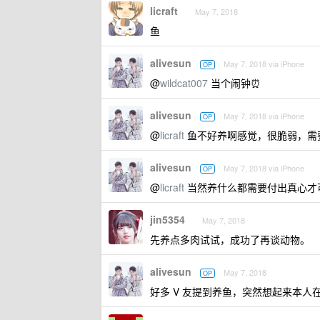
licraft
May 7, 2018
鱼
alivesun
May 7, 2018 via iPhone
OP
@
wildcat007
当个闹钟⏰
alivesun
May 7, 2018 via iPhone
OP
@
licraft
鱼不好养啊感觉，很脆弱，需
alivesun
May 7, 2018 via iPhone
OP
@
licraft
当然养什么都需要付出真心才
jin5354
May 7, 2018
先养点多肉试试，成功了再谈动物。
alivesun
May 7, 2018
OP
好多 V 友提到养鱼，突然想起来本