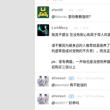
xfan00
May 7, 2018
@
lidamao
那你教教我呗?
LichMscy
May 7, 2018
极其不建议 在没有耐心和高于常人的
请不要因为被身边的人推荐就直接养了
的虚荣造成对宠物的不负责），而且这
ps：家有俩猫，一开始也是没想到养
初购买三倍以上
alivesun
May 7, 2018 via iPhone
OP
@
jasontsai
两不耽误的
alivesun
May 7, 2018 via iPhone
OP
@
ant2017
好养吗