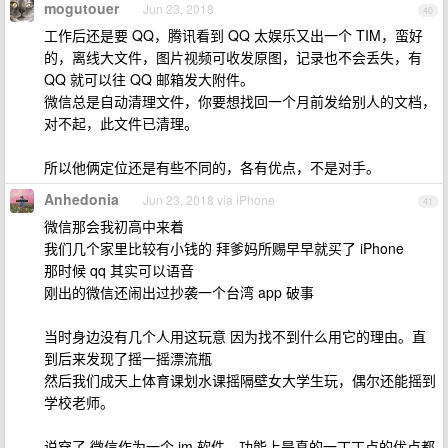
mogutouer
Jun 23, 2018
40
工作后还是要 QQ，腾讯看到 QQ 太娱乐又出一个 TIM，蛮好
的，离线大文件，图片视频可收发原图，记录也不会丢失，有
QQ 就可以往 QQ 邮箱发大附件。
微信总是自动清理文件，你要想找回一个月前发给别人的文档，
对不起，此文件已清理。
所以他俩定位还是有些不同的，各有优点，不是对手。
Anhedonia
Jun 23, 2018 via iPhone
41
微信那会我初高中来着
我们几个家里比较有小钱的 拜爹妈所赐早早就买了 iPhone
那时候 qq 其实可以语音
刚出的微信还闹出过抄袭一个台湾 app 破事
当时身边没有几个人用这玩意 因为找不到什么用它的理由。直
到后来发现了摇一摇漂流瓶
然后我们成天上体育课划水课摇隔壁女大学生玩，偶尔还能摇到
学校老师。
说穿了 微信作为一个 im 软件，功能上是真的一丁丁点的优点都