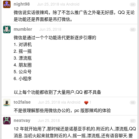
night98
Jun 25, 2018 via Android
64
微信说实话很辣鸡，除了不怎么推广告之外毫无好感，QQ 无论
是功能还是界面都是吊打微信。
mumbler
Jun 25, 2018
65
微信是通过一个个功能迭代更新逐步引爆的
1. 对讲机
2. 摇一摇
3. 漂流瓶
4. 朋友圈
5. 公众号
6. 小程序
以上每个功能都收割了大量用户,QQ 都不具备
to2false
Jun 25, 2018 via Android
1
66
不是很理解那些用微信办公的，pc 版那辣鸡的体验
nextvay
Jun 25, 2018
67
12 年就开始用了,那时候还是诺基亚手机的.附近的人,漂流瓶,QQ
消息.当初火起来就靠附近的人,摇一摇,漂流瓶,还有语音聊天.要