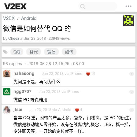
V2EX
Android
›
微信是如何替代 QQ 的
By
Cheez
at Jun 23, 2018 · 23948 views
QQ
替代
微信
如何
96 replies
•
2018-06-28 12:15:25 +08:00
hahasong
Jun 23, 2018 via iPhone
19
1
先问是不是，再问为什么
ngg0707
Jun 23, 2018 via iPhone
2
微信 PC 端真难用
jtsai
Jun 23, 2018 via Android
4
3
当年 QQ 重，附带的产品太多，复杂，门槛高，是 PC 的衍生。
微信是移动端从零开始，没有在线离线的概念，LBS，摇一摇，
专注聊天等，一开始的定位就不一样。