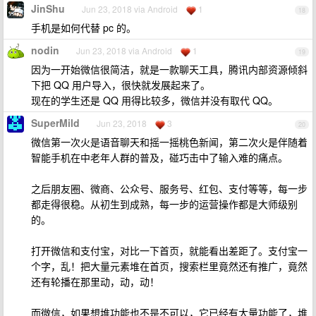
JinShu
Jun 23, 2018 via Android
1
18
手机是如何代替 pc 的。
nodin
Jun 23, 2018 via Android
1
19
因为一开始微信很简洁，就是一款聊天工具，腾讯内部资源倾斜
下把 QQ 用户导入，很快就发展起来了。
现在的学生还是 QQ 用得比较多，微信并没有取代 QQ。
SuperMild
Jun 23, 2018
3
20
微信第一次火是语音聊天和摇一摇桃色新闻，第二次火是伴随着
智能手机在中老年人群的普及，碰巧击中了输入难的痛点。
之后朋友圈、微商、公众号、服务号、红包、支付等等，每一步
都走得很稳。从初生到成熟，每一步的运营操作都是大师级别
的。
打开微信和支付宝，对比一下首页，就能看出差距了。支付宝一
个字，乱！把大量元素堆在首页，搜索栏里竟然还有推广，竟然
还有轮播在那里动，动，动！
而微信，如果想堆功能也不是不可以，它已经有大量功能了，堆