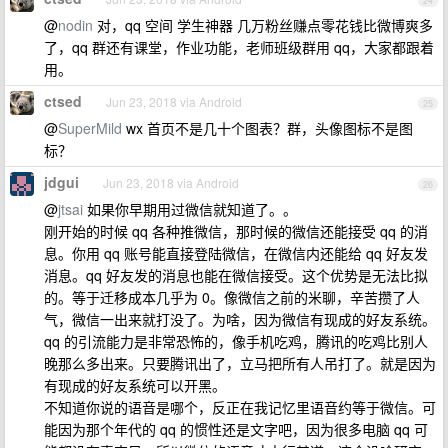
24
@
nodin
对，qq 空间 学生神器 几万粉丝赚点零花钱比微博爽多
了，qq 群还有课堂，作业功能，老师班级群用 qq，大家都跟着
用。
ctsed
Jun 23, 2018 via Android
25
@
SuperMild
wx 首页不是几十个图表？群，头像图标不是图
标？
jdgui
Jun 23, 2018 via Android
26
@
jtsai
如果你早期用过微信就知道了。。
刚开始的时候 qq 各种推微信，那时候的微信还能接受 qq 的消
息。你用 qq 账号能直接登陆微信，在微信内还能给 qq 好友发
消息。qq 好友发的消息也能在微信接受。这个优势是无法比拟
的。等于迁移成本几乎为 0。像微信之前的米聊，辛苦攒了人
气，微信一出来就打没了。为啥，因为微信有现成的好友系统。
qq 的引流能力是非常恐怖的，像手机吃鸡，腾讯的吃鸡比别人
晚那么多出来。只要腾讯出了，立马把所有人吊打了。就是因为
有现成的好友系统可以开黑。
不知道你说的语音是哪个，反正在我记忆里语音约等于微信。可
能因为那个年代的 qq 的惯性还是文字吧，因为很多电脑 qq 可