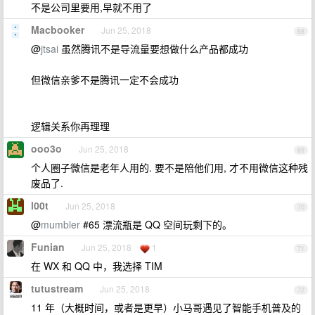
不是公司里要用,早就不用了
Macbooker
Jun 25, 2018
68
@
jtsai
虽然腾讯不是导流量要想做什么产品都成功
但微信亲爹不是腾讯一定不会成功
逻辑关系你再理理
ooo3o
Jun 25, 2018
69
个人圈子微信是老年人用的. 要不是陪他们用, 才不用微信这种残
废品了.
l00t
Jun 25, 2018
70
@
mumbler
#65 漂流瓶是 QQ 空间玩剩下的。
Funian
Jun 25, 2018
1
71
在 WX 和 QQ 中，我选择 TIM
tutustream
Jun 25, 2018
72
11 年（大概时间，或者是更早）小马哥遇见了智能手机普及的