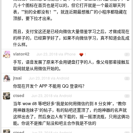
几十个图标在首页也是可以的，但它打开就是一个最近聊天列
表，**别的全都没有！**，就连近期最想推广的小程序都隐藏在
顶部，要下拉才出来。
而且，支付宝这还是已经向微信大量借鉴学习之后，才做成现在
的样子的，已经算学好了，如果不向微信学习，真不知道会乱成
什么样。
viator42
Jun 23, 2018 via iPhone
1
21
手写，语音发展了原来不会用键盘打字的人，像父母那辈接触互
联网就是从用微信开始的。
jtsai
Jun 23, 2018 via Android
22
你现在开发个 APP 不能用 QQ 登录吗？
ctsed
Jun 23, 2018 via Android
23
当年 wow d8 等吧好多“我是如何用微信约到 8 分女神”，“教你
用神器泡妹子”的帖子，有的贴吧还置顶了，约炮神器的名声就
这样出去了，然后身边人有下载的，摇一摇漂流瓶，只用这俩功
能。你说不是推广贴没和吧主合作我是不信的
ctsed
Jun 23, 2018 via Android