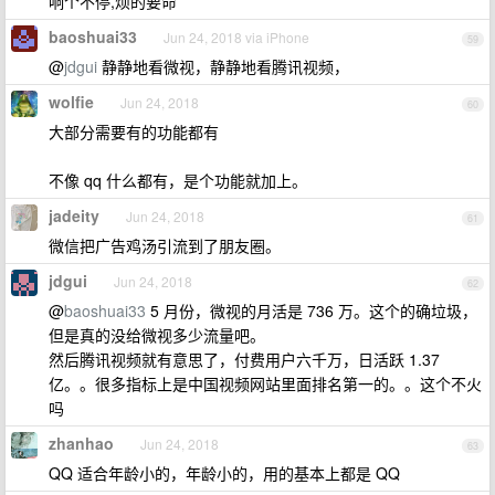
响个不停,烦的要命
baoshuai33
Jun 24, 2018 via iPhone
59
@
jdgui
静静地看微视，静静地看腾讯视频，
wolfie
Jun 24, 2018
60
大部分需要有的功能都有
不像 qq 什么都有，是个功能就加上。
jadeity
Jun 24, 2018
61
微信把广告鸡汤引流到了朋友圈。
jdgui
Jun 24, 2018
62
@
baoshuai33
5 月份，微视的月活是 736 万。这个的确垃圾，
但是真的没给微视多少流量吧。
然后腾讯视频就有意思了，付费用户六千万，日活跃 1.37
亿。。很多指标上是中国视频网站里面排名第一的。。这个不火
吗
zhanhao
Jun 24, 2018
63
QQ 适合年龄小的，年龄小的，用的基本上都是 QQ