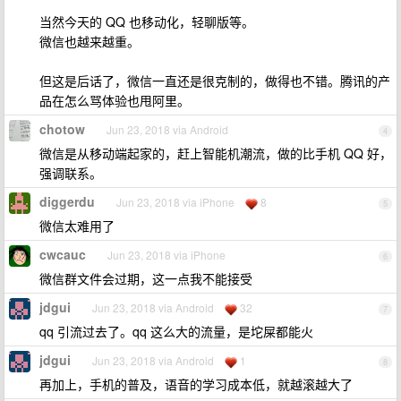
当然今天的 QQ 也移动化，轻聊版等。
微信也越来越重。
但这是后话了，微信一直还是很克制的，做得也不错。腾讯的产
品在怎么骂体验也甩阿里。
chotow
Jun 23, 2018 via Android
4
微信是从移动端起家的，赶上智能机潮流，做的比手机 QQ 好，
强调联系。
diggerdu
Jun 23, 2018 via iPhone
8
5
微信太难用了
cwcauc
Jun 23, 2018 via iPhone
6
微信群文件会过期，这一点我不能接受
jdgui
Jun 23, 2018 via Android
32
7
qq 引流过去了。qq 这么大的流量，是坨屎都能火
jdgui
Jun 23, 2018 via Android
1
8
再加上，手机的普及，语音的学习成本低，就越滚越大了