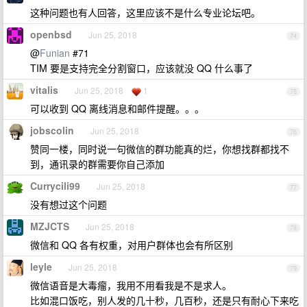
这种问题也有人回答，这里应该不是什么专业论坛吧。
openbsd
Jun 25, 2018
74
@
Funian
#71
TIM 要是支持完全分割窗口，应该就没 QQ 什么事了
vitalis
Jun 25, 2018
1
75
可以收到 QQ 离线消息和邮件提醒。。。
jobscolin
Jun 25, 2018
76
赞同一楼，同时说一句微信的群功能真的烂，你想找群都找不
到，通讯录的群需要你自己添加
Currycili99
Jun 25, 2018
77
没有想过这个问题
MZJCTS
Jun 25, 2018
78
微信和 QQ 各有权重，对用户群体也会有所区别
leyle
Jun 25, 2018
79
微信语音是大毒瘤，我用不用看我是不是求人。
比如混口饭吃，别人发的几十秒，几百秒，还是只有耐心下来吃