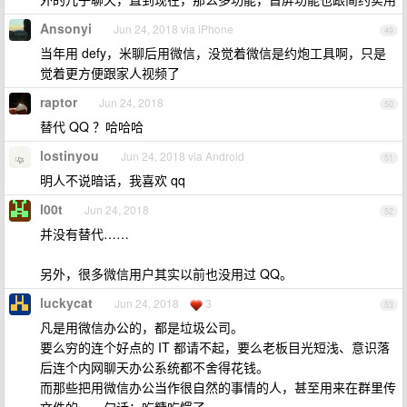
Ansonyi
Jun 24, 2018 via iPhone
49
当年用 defy，米聊后用微信，没觉着微信是约炮工具啊，只是
觉着更方便跟家人视频了
raptor
Jun 24, 2018
50
替代 QQ ？哈哈哈
lostinyou
Jun 24, 2018 via Android
51
明人不说暗话，我喜欢 qq
l00t
Jun 24, 2018
52
并没有替代……
另外，很多微信用户其实以前也没用过 QQ。
luckycat
Jun 24, 2018
3
53
凡是用微信办公的，都是垃圾公司。
要么穷的连个好点的 IT 都请不起，要么老板目光短浅、意识落
后连个内网聊天办公系统都不舍得花钱。
而那些把用微信办公当作很自然的事情的人，甚至用来在群里传