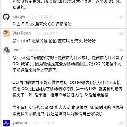
能都没有麦克风。所以微信的语音才大行其道。这个没啥研究，
瞎说的。
cncqw
Jun 23, 2018
27
你去问问 95 后喜欢 QQ 还是微信
WeaPoon
Jun 23, 2018
28
@
jdgui
#7 悲剧的是 拍拍 这坨屎 没有火 哈哈哈.
jtsai
Jun 23, 2018
29
@
jdgui
这个问题探讨的不是微信为什么成功, 是微信为什么赢了
QQ. 我答了, 因为微信是完全为移动端而生, 跟 QQ 的定位不同.
不知道后来为什么歪题了.
QQ 导到微信并不能让微信成功, QQ 跟微信对接为什么不直接
使用 QQ, 还是因为它移动端的特性, 第一站 LBS, 就各种约炮传
说火了一阵, 后来摇一摇用户量就很大的, 然后越走越稳.
当年有社交链的公司 微博 人人网 也没做成 IM. 同时期的飞信积
累更多关系和用户, 我还是坚持认为微信自己做得好.
yaswen
Jun 23, 2018
30