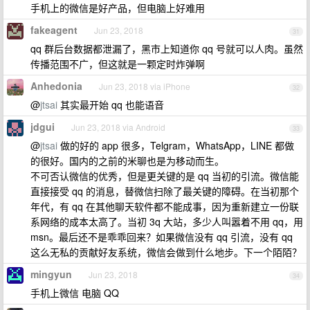
手机上的微信是好产品，但电脑上好难用
fakeagent
Jun 23, 2018
31
qq 群后台数据都泄漏了，黑市上知道你 qq 号就可以人肉。虽然
传播范围不广，但这就是一颗定时炸弹啊
Anhedonia
Jun 23, 2018 via iPhone
32
@
jtsai
其实最开始 qq 也能语音
jdgui
Jun 23, 2018 via Android
33
@
jtsai
做的好的 app 很多，Telgram，WhatsApp，LINE 都做
的很好。国内的之前的米聊也是为移动而生。
不可否认微信的优秀，但是更关键的是 qq 当初的引流。微信能
直接接受 qq 的消息，替微信扫除了最关键的障碍。在当初那个
年代，有 qq 在其他聊天软件都不能成事，因为重新建立一份联
系网络的成本太高了。当初 3q 大站，多少人叫嚣着不用 qq，用
msn。最后还不是乖乖回来？如果微信没有 qq 引流，没有 qq
这么无私的贡献好友系统，微信会做到什么地步。下一个陌陌？
mingyun
Jun 23, 2018
34
手机上微信 电脑 QQ