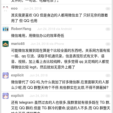
文件的，一句话：吃糠吃惯了。
eoo
Jun 24, 2018
54
其实我更喜欢 QQ 但是身边的人都用微信去了 只好无奈的跟着
用了 但 QQ 也用
RobertYang
Jun 24, 2018 via Android
55
微信难用，用微信办公的效率奇低
mario85
Jun 24, 2018 via iPhone
56
可能微信发展到现在算是个比较全面的东西吧，关系网方面有摇
一摇、qq 引流、读取手机通讯录，信息表现形式有文字、语
音、视频，加上看上去比较纯粹，很多觉得 qq 太花哨的人都觉
得微信比较 legit，然后就如无意外上瘾了
explicit
Jun 24, 2018
57
微信替代了 QQ 吗,为什么我加了好多微信群,在里面聊天的人那
么少呢,而 QQ 群整天响个不停,有些群实在太烦,不得不屏蔽掉?
explicit
Jun 24, 2018
58
还有 telegram 虽然过去的人也很多,我群里就有很多既在 TG 群,
又在 QQ 群的.但是 TG 群冷的要命,说话的人不多,而 QQ 群整天