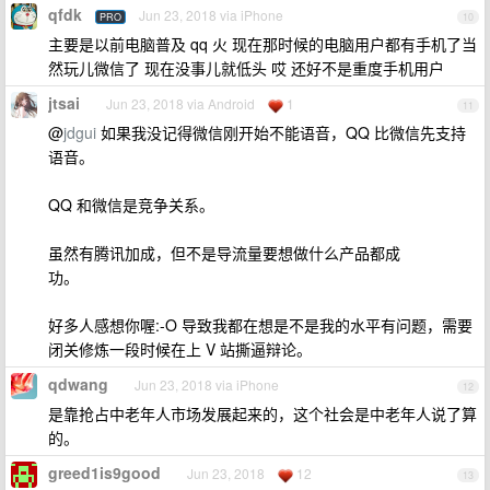
qfdk
Jun 23, 2018 via iPhone
PRO
10
主要是以前电脑普及 qq 火 现在那时候的电脑用户都有手机了当
然玩儿微信了 现在没事儿就低头 哎 还好不是重度手机用户
jtsai
Jun 23, 2018 via Android
1
11
@
jdgui
如果我没记得微信刚开始不能语音，QQ 比微信先支持
语音。
QQ 和微信是竞争关系。
虽然有腾讯加成，但不是导流量要想做什么产品都成
功。
好多人感想你喔:-O 导致我都在想是不是我的水平有问题，需要
闭关修炼一段时候在上 V 站撕逼辩论。
qdwang
Jun 23, 2018 via iPhone
12
是靠抢占中老年人市场发展起来的，这个社会是中老年人说了算
的。
greed1is9good
Jun 23, 2018
12
13