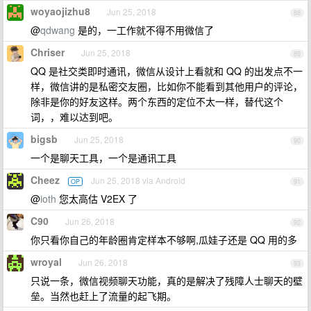
woyaojizhu8
Jun 25, 2018
88
@
qdwang
是的，一工作就不得不用微信了
Chriser
Jun 25, 2018
89
QQ 是社交类即时通讯，微信从设计上看就和 QQ 的出发点不一
样，微信讲的是私密交友圈，比如你不能看到其他用户的评论，
除非是你的好友这样。两个东西的定位不太一样，替代这个
词，，难以达到吧。
bigsb
Jun 25, 2018
90
一个是聊天工具，一个是通讯工具
Cheez
Jun 25, 2018 via Android
OP
91
@
ioth
您太高估 V2EX 了
C90
Jun 26, 2018
92
你只看你自己的年龄圈肯定样本不够啊,瓜娃子还是 QQ 用的多
wroyal
Jun 26, 2018
93
只说一条，微信视频聊天功能，真的是解决了残障人士聊天的壁
垒。当然也赶上了流量的起飞期。