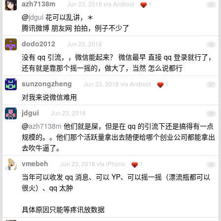
azh7138m
Jun 23, 2018 via Android
1
35
@
jdgui
花可以乱讲，＊
腾讯微博 朋友网 拍拍，例子不少了
dodo2012
Jun 23, 2018
36
没有 qq 引流，，微信能起来？ 微信最早 直接 qq 登录就行了，
还有就是靠那个摇一摇的，做大了，当然 怎么说都行
sunzongzheng
Jun 23, 2018 via Android
1
37
对我来说微信难用
jdgui
Jun 23, 2018
38
@
azh7138m
他们就是屎，但是在 qq 的引流下还是搞得有一点
规模的。。他们那个活跃量拿出去随便给哪个创业公司都能拿出
去吹牛逼了。
vmebeh
Jun 23, 2018 via iPhone
1
39
当年可以收发 qq 消息、可以 YP、可以摇一摇（漂流瓶都可以
很火）、qq 太肿
具体原因只能等疼讯放数据