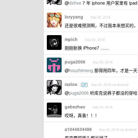
@
dxfree
7 年 iphone 用户家里有 
loryyang
Sep 20, 2018
还是很难预测啊，不过我本来想买的，
mpich
Sep 20, 2018
刚刚新换 iPhone7 ……
puga2006
Sep 20, 2018
@
houzhimeng
那得用四年，才是一天
razios
Sep 20, 2018 via Android
OP
@
puga2006
听库克说裤子都没的穿哈
gabezhao
Sep 20, 2018
哎呀，真香！！！
a1044634486
Sep 20, 2018 via Android
库克要把裤头都亏掉了