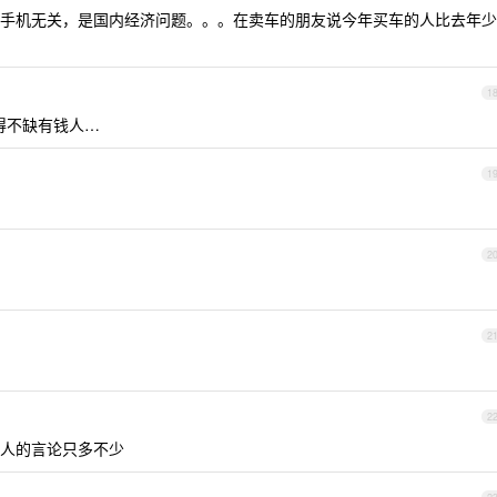
手机无关，是国内经济问题。。。在卖车的朋友说今年买车的人比去年少
1
觉得不缺有钱人…
1
2
2
2
人的言论只多不少