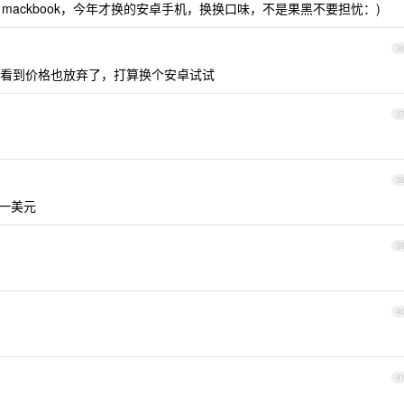
ipad mackbook，今年才换的安卓手机，换换口味，不是果黑不要担忧：)
3
看到价格也放弃了，打算换个安卓试试
3
3
一美元
3
4
4