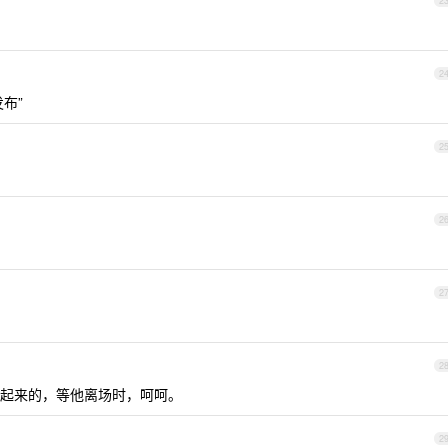
2
2
发布”
2
。
2
2
2
起来的，等他离场时，呵呵。
2