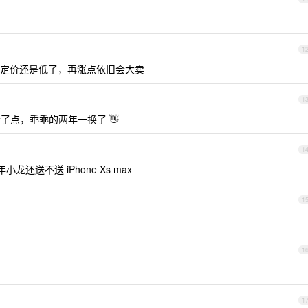
。
1
定价还是低了，再涨点依旧会大卖
1
贵了点，乖乖的两年一换了 👋
1
小龙还送不送 iPhone Xs max
1
1
1