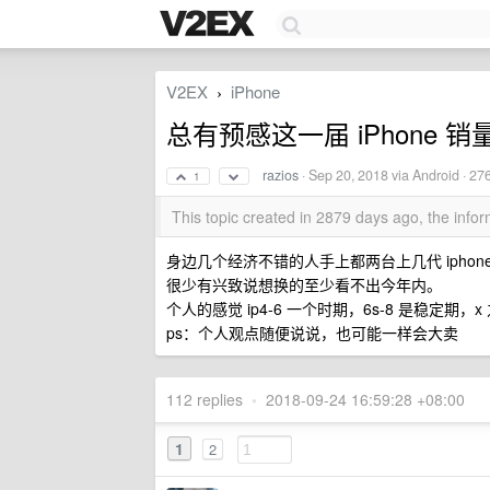
V2EX
iPhone
›
总有预感这一届 iPhone 
razios
·
Sep 20, 2018
via Android · 27
1
This topic created in 2879 days ago, the inf
身边几个经济不错的人手上都两台上几代 iph
很少有兴致说想换的至少看不出今年内。
个人的感觉 ip4-6 一个时期，6s-8 是稳定期
ps：个人观点随便说说，也可能一样会大卖
112 replies
•
2018-09-24 16:59:28 +08:00
1
2