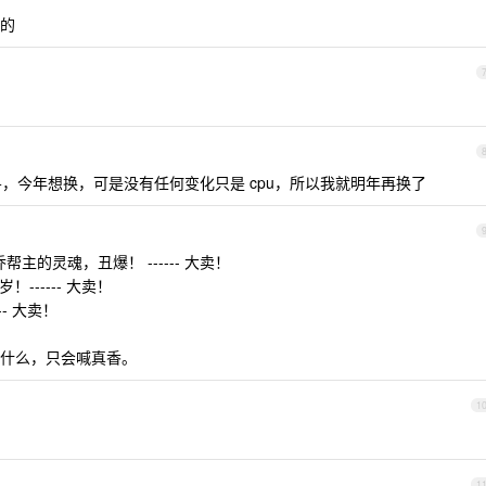
的
C+，今年想换，可是没有任何变化只是 cpu，所以我就明年再换了
e 没有乔帮主的灵魂，丑爆！ ------ 大卖！
！------ 大卖！
-- 大卖！
什么，只会喊真香。
1
1