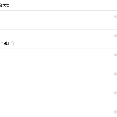
会大卖。
3
3
能再战几年
3
3
3
3