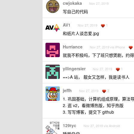
cwjokaka
Nov 27, 2019
写自己的代码
AV1
1
Nov 27, 2019
和纸片人谈恋爱.jpg
Hurriance
Nov 27, 2019 via iPhone
就我不积极吗，下了班只想煲剧，约得
yilingersier
1
Nov 27, 2019
==>A 站， 靓女又怎样，我是读书人
jeffh
3
Nov 27, 2019
1. 巩固基础，计算机组成原理，算法导论
2. 逛 v2，看微博热版，知乎热版
3. 写写博客，提交下 github
129tyc
Nov 27, 2019 via Android
睡觉😷😷