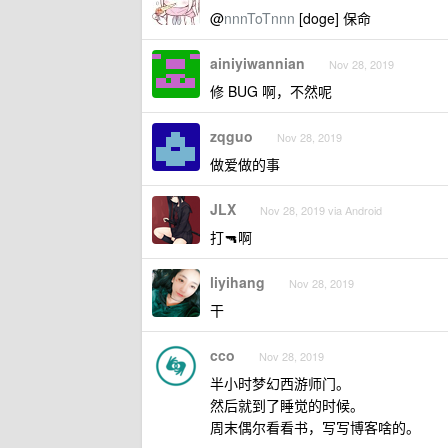
@
nnnToTnnn
[doge] 保命
ainiyiwannian
Nov 28, 2019
修 BUG 啊，不然呢
zqguo
Nov 28, 2019
做爱做的事
JLX
Nov 28, 2019 via Android
打🔫啊
liyihang
Nov 28, 2019
干
cco
Nov 28, 2019
半小时梦幻西游师门。
然后就到了睡觉的时候。
周末偶尔看看书，写写博客啥的。