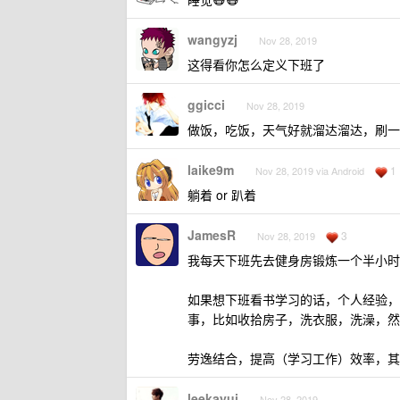
wangyzj
Nov 28, 2019
这得看你怎么定义下班了
ggicci
Nov 28, 2019
做饭，吃饭，天气好就溜达溜达，刷一道
laike9m
1
Nov 28, 2019 via Android
躺着 or 趴着
JamesR
3
Nov 28, 2019
我每天下班先去健身房锻炼一个半小时
如果想下班看书学习的话，个人经验，
事，比如收拾房子，洗衣服，洗澡，然
劳逸结合，提高（学习工作）效率，其
leekayui
Nov 28, 2019