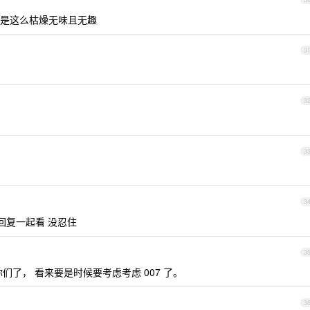
是这么枯燥无味且无趣
3
3
3
3
的回复一起看 没忍住
3
你们了， 看来要是时候要考虑考虑 007 了。
3