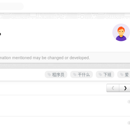
？
ormation mentioned may be changed or developed.
程序员
干什么
下班
爱
❮
❯