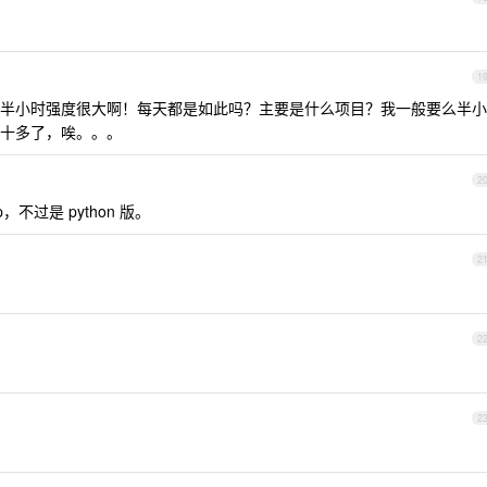
1
半小时强度很大啊！每天都是如此吗？主要是什么项目？我一般要么半小
十多了，唉。。。
2
不过是 python 版。
2
4
2
2