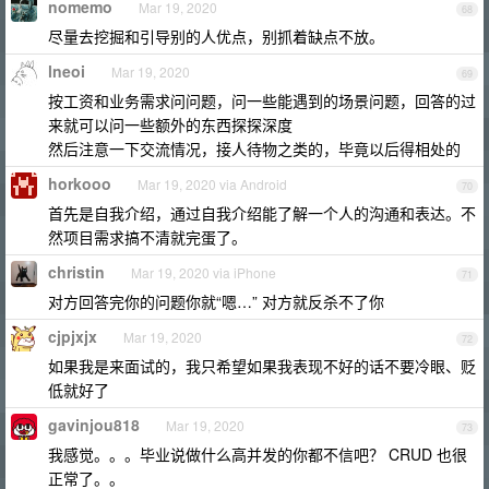
nomemo
Mar 19, 2020
68
尽量去挖掘和引导别的人优点，别抓着缺点不放。
lneoi
Mar 19, 2020
69
按工资和业务需求问问题，问一些能遇到的场景问题，回答的过
来就可以问一些额外的东西探探深度
然后注意一下交流情况，接人待物之类的，毕竟以后得相处的
horkooo
Mar 19, 2020 via Android
70
首先是自我介绍，通过自我介绍能了解一个人的沟通和表达。不
然项目需求搞不清就完蛋了。
christin
Mar 19, 2020 via iPhone
71
对方回答完你的问题你就“嗯…” 对方就反杀不了你
cjpjxjx
Mar 19, 2020
72
如果我是来面试的，我只希望如果我表现不好的话不要冷眼、贬
低就好了
gavinjou818
Mar 19, 2020
73
我感觉。。。毕业说做什么高并发的你都不信吧？ CRUD 也很
正常了。。