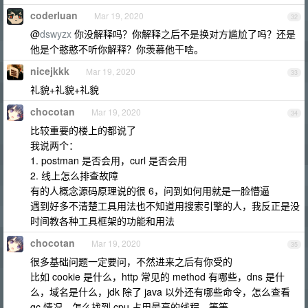
coderluan
Mar 19, 2020
32
@
dswyzx
你没解释吗？你解释之后不是换对方尴尬了吗？还是
他是个憨憨不听你解释？你羡慕他干啥。
nicejkkk
Mar 19, 2020
33
礼貌+礼貌+礼貌
chocotan
Mar 19, 2020
34
比较重要的楼上的都说了
我说两个：
1. postman 是否会用，curl 是否会用
2. 线上怎么排查故障
有的人概念源码原理说的很 6，问到如何用就是一脸懵逼
遇到好多不清楚工具用法也不知道用搜索引擎的人，我反正是没
时间教各种工具框架的功能和用法
chocotan
Mar 19, 2020
35
很多基础问题一定要问，不然进来之后有你受的
比如 cookie 是什么，http 常见的 method 有哪些，dns 是什
么，域名是什么，jdk 除了 java 以外还有哪些命令，怎么查看
gc 情况，怎么找到 cpu 占用最高的线程，等等