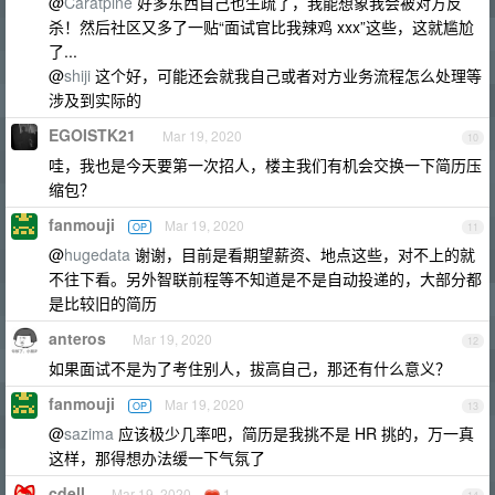
@
Caratpine
好多东西自己也生疏了，我能想象我会被对方反
杀！然后社区又多了一贴“面试官比我辣鸡 xxx”这些，这就尴尬
了...
@
shiji
这个好，可能还会就我自己或者对方业务流程怎么处理等
涉及到实际的
EGOISTK21
Mar 19, 2020
10
哇，我也是今天要第一次招人，楼主我们有机会交换一下简历压
缩包？
fanmouji
Mar 19, 2020
OP
11
@
hugedata
谢谢，目前是看期望薪资、地点这些，对不上的就
不往下看。另外智联前程等不知道是不是自动投递的，大部分都
是比较旧的简历
anteros
Mar 19, 2020
12
如果面试不是为了考住别人，拔高自己，那还有什么意义？
fanmouji
Mar 19, 2020
OP
13
@
sazima
应该极少几率吧，简历是我挑不是 HR 挑的，万一真
这样，那得想办法缓一下气氛了
cdell
Mar 19, 2020
1