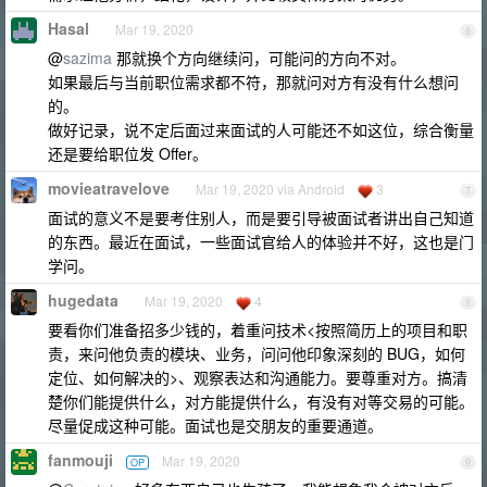
Hasal
Mar 19, 2020
6
@
sazima
那就换个方向继续问，可能问的方向不对。
如果最后与当前职位需求都不符，那就问对方有没有什么想问
的。
做好记录，说不定后面过来面试的人可能还不如这位，综合衡量
还是要给职位发 Offer。
movieatravelove
Mar 19, 2020 via Android
3
7
面试的意义不是要考住别人，而是要引导被面试者讲出自己知道
的东西。最近在面试，一些面试官给人的体验并不好，这也是门
学问。
hugedata
Mar 19, 2020
4
8
要看你们准备招多少钱的，着重问技术<按照简历上的项目和职
责，来问他负责的模块、业务，问问他印象深刻的 BUG，如何
定位、如何解决的>、观察表达和沟通能力。要尊重对方。搞清
楚你们能提供什么，对方能提供什么，有没有对等交易的可能。
尽量促成这种可能。面试也是交朋友的重要通道。
fanmouji
Mar 19, 2020
OP
9