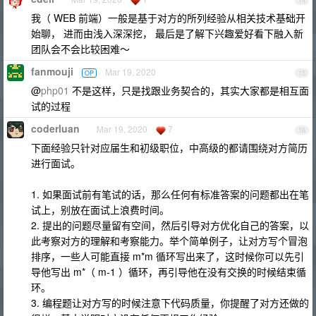
14
我（ WEB 前端）一般是基于对方的所列经验从相关技术基础开
始聊， 进而由浅入深深挖， 最后是了解下兴趣爱好看下融入新
团队会不会比较困难～
fanmouji
Mar 19, 2020
OP
15
@
php01
不是这样，只是找跟业务契合的，其实大家都是相互面
试的过程
coderluan
Mar 19, 2020
7
16
下面经验只针对应届生和初级职位，中高级的都请围绕对方简历
进行面试。
1. 如果面试前有笔试的话，那么任何有标准答案的问题都出在笔
试上，别放在面试上浪费时间。
2. 提出的问题尽量留有空间，然后引导对方优化自己的答案，以
此考察对方的理解和考察能力。举个简单例子，让对方写个冒泡
排序，一些人可能直接 m*m 循环写出来了，这时候你可以先引
导他写出 m*（ m-1 ）循环，再引导他在没有交换的时候结束循
环。
3. 编程题让对方写的时候注意下代码质量，你提醒了对方还做的