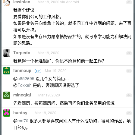
lewinlan
Mar 19, 2020 via Android
61
我提个建议
要看你们公司的工作风格。
如果是业务导向着急上线的，就多问工作中遇到的问题，来了直
接可以开搞。
如果是没有生存压力愿意搞好品控的，就考察学习能力和解决问
题的思路。
Torpedo
Mar 19, 2020
62
我觉得一个标准很好：你愿不愿意和他一起工作？
fanmouji
Mar 19, 2020
OP
63
@
a852695
没几个女的简历...
@
Foxkeh
是的，客观原因没得选了
mineqiqi
Mar 19, 2020
64
先看简历，按照简历问，然后再问你们业务常用的领域
hantsy
Mar 19, 2020
65
@
em70
很多人都是喜欢问别人有什么成功的，得意的作品，项
目经历。