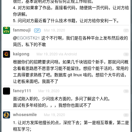
很烂，基本说明对方没有任何正规工作经验。
4. 对方如果拿了作品，直接看代码，随便挑一页代码，让对方给
你讲解。
5. 问问对方最近看了什么技术书籍，让对方给你安利一下。
fanmouji
Mar 19, 2020
OP
17
@
EGOISTK21
这个不行啊，我们是在各种平台上发布然后收的
简历，私下的不敢
kaigong
Mar 19, 2020 via Android
18
根据你们的招聘要求问呀。如果几千块钱招个新手，那就问问概
念看看思路愿不愿意学习能不能留住。想招个能干活的，常用的
工具得要求熟练了吧。数据库 git linux 啥的。想招个大牛的话，
让老板来面吧。我面不了
fancy111
Mar 19, 2020
19
面试刚入职的，少问技术方面的，多问了解这个人的。
面试有多年经验的，，，我想你也面试不了
whosesmile
Mar 19, 2020
20
1. 让对方发挥他擅长的点，深挖下去；第一是相互尊重，第二是
相互学习；