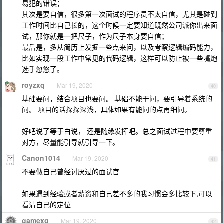
易犯的错误；
其次是要自信，很多第一次面试的程序员不太自信，尤其是碰到
工作时间比自己长的，这个时候一定要知道既然公司派你出来面
试，那你就是一把尺子，作为尺子本身要自信；
最后是，多从简历上发掘一些点来问，以及考察逻辑编码能力，
比如实现一段工作中常见的代码逻辑，这样可以防止被一些嘴炮
选手忽悠了。
royzxq
Mar 19, 2020
40
基础要问，结合项目也要问。 基础不能干问，要引导着系统的
问。 项目的话探探深浅，具体如果有能问的点再细问。
好吧说了等于白说， 还是随缘发挥吧。总之面试过程中要尊重
对方，尽量能引导就引导一下。
Canon1014
Mar 19, 2020
41
不要做自己曾经讨厌过的面试官
如果遇到经验或者薪资和自己差不多的我习惯会多比较下,可以
看清自己的定位
gamexg
Mar 19, 2020
42