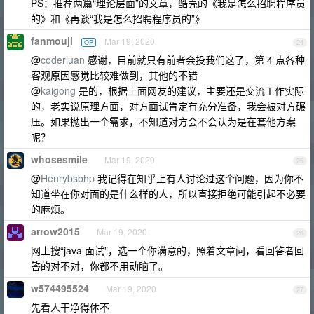
PS：推荐两篇“理论层面”的文章，酷壳的《我是怎么招聘程序员
的》和《再谈“我是怎么招聘程序员的”》
fanmouji
Mar 19, 2020
OP
24
@
coderluan
感谢，目前就只有前者会投我们这了，第 4 点各种
客观原因感觉比较难做到，其他的不错
@
kaigong
是的，根据上面网友的建议，主要还是交流工作实际
的，老实说原理方面，对方面试肯定有充分准备，我会被对方碾
压。如果抛出一个需求，不知道对方会不会认为是在套他方案
呢？
whosesmile
Mar 19, 2020
25
@
Henrybsbhp
我记得在知乎上有人讨论过这个问题，因为你不
知道坐在你对面的是什么样的人，所以直接拒绝可能引起不必要
的麻烦。
arrow2015
Mar 19, 2020
26
网上搜“java 面试”，选一个你满意的，照着文章问，看回答者回
答的对不对，你都不用动脑了。
w574495524
Mar 19, 2020
27
先看人干净得体不