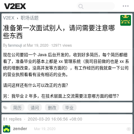
V2EX
职场话题
›
准备第一次面试别人，请问需要注意哪
些东西
By
fanmouji
at Mar 19, 2020 · 12971 views
现在公司要招一个 Java 后台开发的，收到好多简历，每个简历都细
看了，准备毕业的基本上都是 xx 管理系统（我司目前做的也是 xx 系
统的增删改查，没高并发等方面的），有工作经历的我就查一下公司
的营业执照看看有没有相近的业务。
请问这样还有什么可以改正的方面？
另：我毕业 2 年多，在技术层面上交流需要注意哪方面的细节？
简历
请问
删改
毕业
81 replies
•
2020-03-20 16:06:56 +08:00
zender
Mar 19, 2020
1