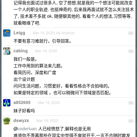
记得我也面试过很多人, 空了想想,就是我的一个想法可能就改变
一个人的职业轨迹. 也挺神奇的, 后来我再面试就不怎么关注技术
了, 技术差不多就 ok, 随便聊其他的, 看看个人的想法,习惯等等,
就看眼缘了吧.
Leigg
Mar 19, 2020 via Android
52
不要有意刁难就行，引导回答。
cabing
Mar 19, 2020
53
我们一般是。
工作中用到的算法来几题。
看简历问，深度和广度
出个设计题
问问生活问题，习惯爱好，看看性格合不合拍啥的。
如果是特定的领域 ，也可以稍微问下领域是否匹配。
a852695
Mar 19, 2020
54
妹子好看吗
dswyzx
Mar 19, 2020
55
@
coderluan
人已经愤怒了,解释也是无用
难道你不羡慕那些在现实中觉得不爽就开干,一言不合随时敢发