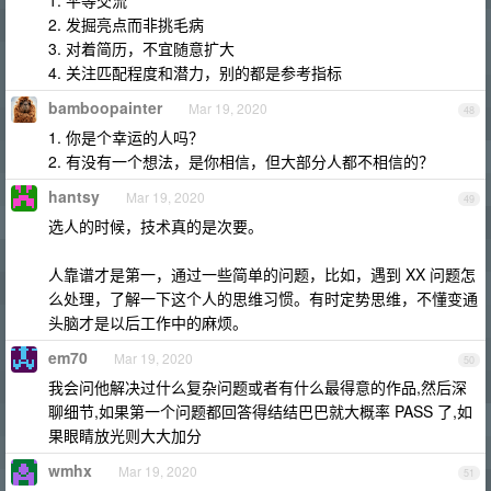
1. 平等交流
2. 发掘亮点而非挑毛病
3. 对着简历，不宜随意扩大
4. 关注匹配程度和潜力，别的都是参考指标
bamboopainter
Mar 19, 2020
48
1. 你是个幸运的人吗？
2. 有没有一个想法，是你相信，但大部分人都不相信的？
hantsy
Mar 19, 2020
49
选人的时候，技术真的是次要。
人靠谱才是第一，通过一些简单的问题，比如，遇到 XX 问题怎
么处理，了解一下这个人的思维习惯。有时定势思维，不懂变通
头脑才是以后工作中的麻烦。
em70
Mar 19, 2020
50
我会问他解决过什么复杂问题或者有什么最得意的作品,然后深
聊细节,如果第一个问题都回答得结结巴巴就大概率 PASS 了,如
果眼睛放光则大大加分
wmhx
Mar 19, 2020
51