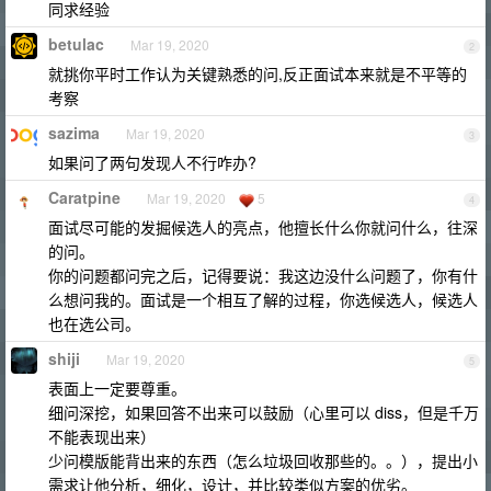
同求经验
betulac
Mar 19, 2020
2
就挑你平时工作认为关键熟悉的问,反正面试本来就是不平等的
考察
sazima
Mar 19, 2020
3
如果问了两句发现人不行咋办?
Caratpine
Mar 19, 2020
5
4
面试尽可能的发掘候选人的亮点，他擅长什么你就问什么，往深
的问。
你的问题都问完之后，记得要说：我这边没什么问题了，你有什
么想问我的。面试是一个相互了解的过程，你选候选人，候选人
也在选公司。
shiji
Mar 19, 2020
5
表面上一定要尊重。
细问深挖，如果回答不出来可以鼓励（心里可以 diss，但是千万
不能表现出来）
少问模版能背出来的东西（怎么垃圾回收那些的。。），提出小
需求让他分析，细化，设计，并比较类似方案的优劣。