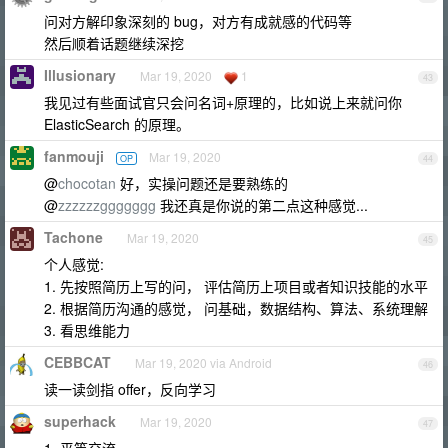
问对方解印象深刻的 bug，对方有成就感的代码等
然后顺着话题继续深挖
Illusionary
Mar 19, 2020
1
43
我见过有些面试官只会问名词+原理的，比如说上来就问你
ElasticSearch 的原理。
fanmouji
Mar 19, 2020
OP
44
@
chocotan
好，实操问题还是要熟练的
@
zzzzzzggggggg
我还真是你说的第二点这种感觉...
Tachone
Mar 19, 2020
45
个人感觉:
1. 先按照简历上写的问， 评估简历上项目或者知识技能的水平
2. 根据简历沟通的感觉， 问基础，数据结构、算法、系统理解
3. 看思维能力
CEBBCAT
Mar 19, 2020 via Android
46
读一读剑指 offer，反向学习
superhack
Mar 19, 2020
47