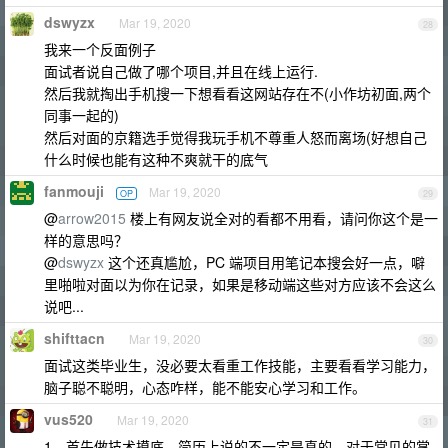
dswyzx
Mar 19, 2020
28
我来一个反面例子
面试者说自己做了哪个项目,并且在线上运行.
然后我就掏出手机搜一下想看看这网站存在不(小作坊初面,两个
同事一起的)
然后对面的京籍选手觉得我玩手机不尊重人怒而离场(好想自己
什么时候也能有这种不爽就干的底气
fanmouji
Mar 19, 2020
OP
29
@
arrow2015
楼上有网友说全对的看都不用看，请问你这个是一
样的意思吗？
@
dswyzx
这个还真尴尬，PC 端项目用笔记本搜会好一点，噼
里啪啦对面以为你在记录，如果是移动端这些对方应该不会这么
说吧...
shifttacn
Mar 19, 2020
30
面试这类毕业生，没必要太看重工作技能，主要看看学习能力，
脑子聪不聪明，心态咋样，能不能安心学习和工作。
vus520
Mar 19, 2020
31
1，首先做技术摸底。简历上说的不一定是真的，对于常见的掌