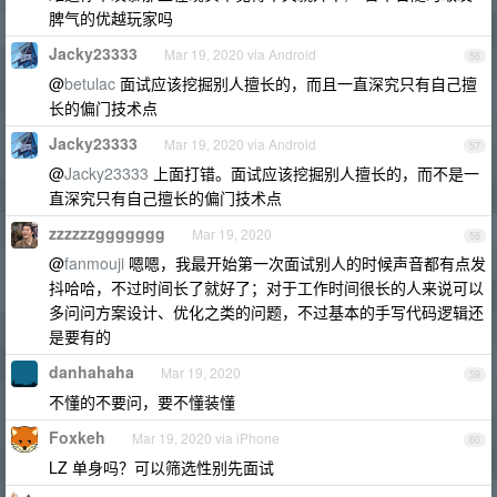
脾气的优越玩家吗
Jacky23333
Mar 19, 2020 via Android
56
@
betulac
面试应该挖掘别人擅长的，而且一直深究只有自己擅
长的偏门技术点
Jacky23333
Mar 19, 2020 via Android
57
@
Jacky23333
上面打错。面试应该挖掘别人擅长的，而不是一
直深究只有自己擅长的偏门技术点
zzzzzzggggggg
Mar 19, 2020
58
@
fanmouji
嗯嗯，我最开始第一次面试别人的时候声音都有点发
抖哈哈，不过时间长了就好了；对于工作时间很长的人来说可以
多问问方案设计、优化之类的问题，不过基本的手写代码逻辑还
是要有的
danhahaha
Mar 19, 2020
59
不懂的不要问，要不懂装懂
Foxkeh
Mar 19, 2020 via iPhone
60
LZ 单身吗？可以筛选性别先面试