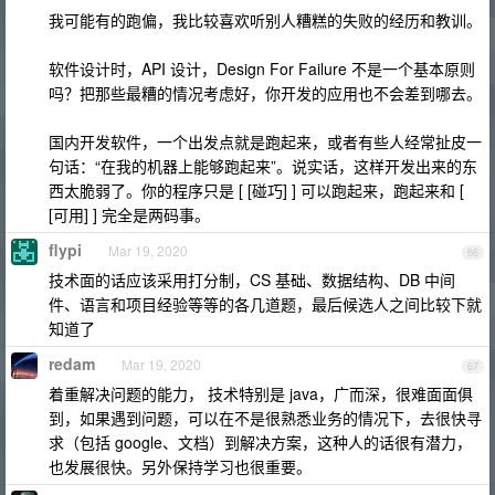
我可能有的跑偏，我比较喜欢听别人糟糕的失败的经历和教训。
软件设计时，API 设计，Design For Failure 不是一个基本原则
吗？把那些最糟的情况考虑好，你开发的应用也不会差到哪去。
国内开发软件，一个出发点就是跑起来，或者有些人经常扯皮一
句话：“在我的机器上能够跑起来”。说实话，这样开发出来的东
西太脆弱了。你的程序只是 [ [碰巧] ] 可以跑起来，跑起来和 [
[可用] ] 完全是两码事。
flypi
Mar 19, 2020
66
技术面的话应该采用打分制，CS 基础、数据结构、DB 中间
件、语言和项目经验等等的各几道题，最后候选人之间比较下就
知道了
redam
Mar 19, 2020
67
着重解决问题的能力， 技术特别是 java，广而深，很难面面俱
到，如果遇到问题，可以在不是很熟悉业务的情况下，去很快寻
求（包括 google、文档）到解决方案，这种人的话很有潜力，
也发展很快。另外保持学习也很重要。