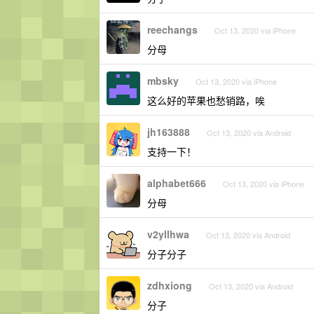
reechangs
Oct 13, 2020 via iPhone
分母
mbsky
Oct 13, 2020 via iPhone
这么好的苹果也愁销路，唉
jh163888
Oct 13, 2020 via Android
支持一下！
alphabet666
Oct 13, 2020 via iPhone
分母
v2yllhwa
Oct 13, 2020 via Android
分子分子
zdhxiong
Oct 13, 2020 via Android
分子