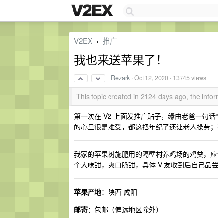
V2EX
推广
›
我也来送苹果了！
Rezark
·
Oct 12, 2020
· 13745 views
This topic created in 2124 days ago, the inf
第一次在 V2 上面发推广贴子，缘由老爸一句
的心里很是难受，都这把年纪了还让老人操劳；
我家的苹果树施肥用的隔壁村养鸡场的鸡粪，应
个大味甜，爽口脆甜，具体 V 友收到后自己品
苹果产地
：陕西 咸阳
邮寄
：包邮（偏远地区除外）