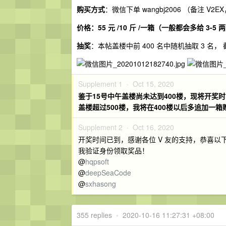
购买方式
：微信下单 wangbj2006 （备注 V
价格：55 元 /10 斤 /一箱（一般都会多给 3-5 
抽奖
：本帖盖楼中前 400 名中随机抽取 3 名， 截止日
Supplement 1 ·
Oct 15, 2020
鉴于15号中午盖楼尚未达到400楼，现将开奖时
盖楼超过500楼，我将在400楼以后多追加一箱
Supplement 2 ·
Oct 16, 2020
开奖时间已到，感谢各位 V 友的支持，恭喜以下朋
我验证身份领取奖品！
@
hqpsoft
@
deepSeaCode
@
sxhasong
355 replies
•
2020-10-16 11:27:31 +08:00