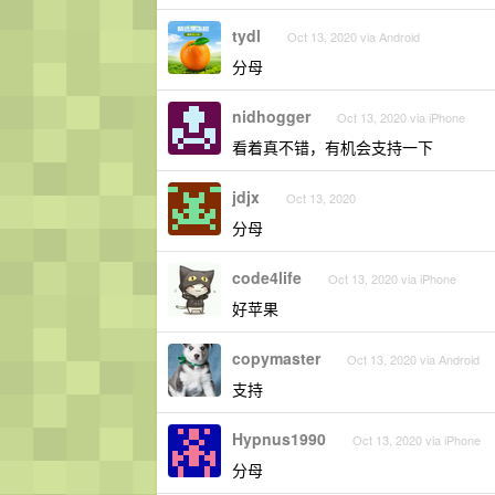
tydl
Oct 13, 2020 via Android
分母
nidhogger
Oct 13, 2020 via iPhone
看着真不错，有机会支持一下
jdjx
Oct 13, 2020
分母
code4life
Oct 13, 2020 via iPhone
好苹果
copymaster
Oct 13, 2020 via Android
支持
Hypnus1990
Oct 13, 2020 via iPhone
分母