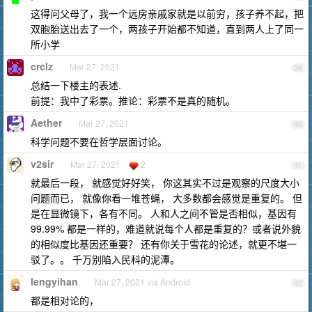
这得问父母了，我一个远房亲戚家就是以前穷，孩子养不起，把
双胞胎送出去了一个，两孩子开始都不知道，直到两人上了同一
所小学
crclz
Mar 27, 2021
39
总结一下楼主的表述.
前提：我中了彩票。推论：彩票不是真的随机。
Aether
Mar 27, 2021
40
科学问题不要在哲学层面讨论。
v2sir
Mar 27, 2021
2
41
就最后一段， 就感觉好好笑， 你这其实不过是观察的尺度大小
问题而已， 就像你看一堆苍蝇， 大多数都会感觉是重复的。 但
是在显微镜下，各有不同。 人和人之间不管是否相似，基因有
99.99% 都是一样的，难道就说每个人都是重复的？或者说外貌
的相似度比基因还重要？ 还有你关于雪花的论述，就更不堪一
驳了。。 千万别陷入民科的泥潭。
lengyihan
Mar 27, 2021 via Android
42
都是相对论的，