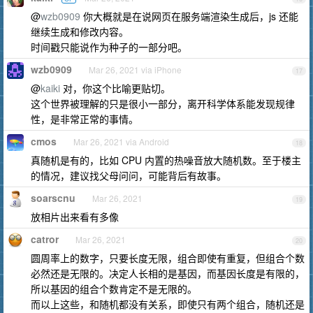
@
wzb0909
你大概就是在说网页在服务端渲染生成后，js 还能
继续生成和修改内容。
时间戳只能说作为种子的一部分吧。
wzb0909
Mar 26, 2021 via iPhone
17
@
kaiki
对，你这个比喻更贴切。
这个世界被理解的只是很小一部分，离开科学体系能发现规律
性，是非常正常的事情。
cmos
Mar 26, 2021 via Android
18
真随机是有的，比如 CPU 内置的热噪音放大随机数。至于楼主
的情况，建议找父母问问，可能背后有故事。
soarscnu
Mar 26, 2021
19
放相片出来看有多像
catror
Mar 26, 2021
20
圆周率上的数字，只要长度无限，组合即使有重复，但组合个数
必然还是无限的。决定人长相的是基因，而基因长度是有限的，
所以基因的组合个数肯定不是无限的。
而以上这些，和随机都没有关系，即使只有两个组合，随机还是