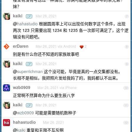
妹？
kaiki
Mar 26, 2021
OP
7
@
hahastudio
根据圆周率上可以出现任何数字这个条件，出现
两次 123 只需要出现 1234 和 1235 各一次即可满足了，这个逻
辑没有问题吧。
erDaren
Mar 26, 2021 via Android
2
8
别是有什么你还不知道的家族故事吧
kaiki
Mar 26, 2021
OP
9
@
superrichman
这个没可能，毕竟是真的一点交集都没有。
长相不是相似，我把照片发给我妈了的，我妈都认不出来。
wzb0909
Mar 26, 2021 via iPhone
10
正常啊不然算命为什么要生辰八字
kaiki
Mar 26, 2021
OP
11
@
wzb0909
可能是需要随机数种子
hahastudio
Mar 26, 2021
12
@
kaiki
重复和无限不互斥啊