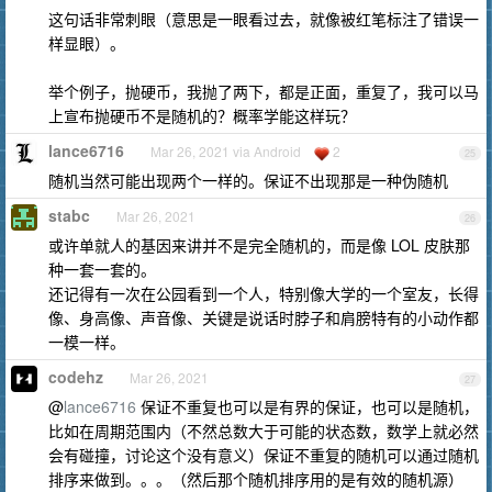
这句话非常刺眼（意思是一眼看过去，就像被红笔标注了错误一
样显眼）。
举个例子，抛硬币，我抛了两下，都是正面，重复了，我可以马
上宣布抛硬币不是随机的？概率学能这样玩？
lance6716
Mar 26, 2021 via Android
2
25
随机当然可能出现两个一样的。保证不出现那是一种伪随机
stabc
Mar 26, 2021
26
或许单就人的基因来讲并不是完全随机的，而是像 LOL 皮肤那
种一套一套的。
还记得有一次在公园看到一个人，特别像大学的一个室友，长得
像、身高像、声音像、关键是说话时脖子和肩膀特有的小动作都
一模一样。
codehz
Mar 26, 2021
27
@
lance6716
保证不重复也可以是有界的保证，也可以是随机，
比如在周期范围内（不然总数大于可能的状态数，数学上就必然
会有碰撞，讨论这个没有意义）保证不重复的随机可以通过随机
排序来做到。。。（然后那个随机排序用的是有效的随机源）