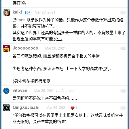
存在的。
kaiki
Mar 26, 2021
OP
21
@
imes
以参数作为种子的话，只能作为这个参数计算出来的结
果，并不能算真随机了。
其实这个世界上还真的有挺多长一样脸的人的，毕竟数量上来了
出现重复的事就有可能发生。
Jooooooooo
Mar 26, 2021
22
第二句就是错的, 而且是和随机完全不相关的事情.
少思考这种东西, 多读读书吧. 上一下大学的高数课也行.
(另外雪花相同很常见
vitovan
Mar 26, 2021 via Android
23
爱因斯坦不是说上帝不掷色子吗……
QingXuJiaZhi
Mar 26, 2021
1
24
“任何数字都可以在圆周率上出现两次以上，这就意味着组合并
非无限的，会产生重复的结果”