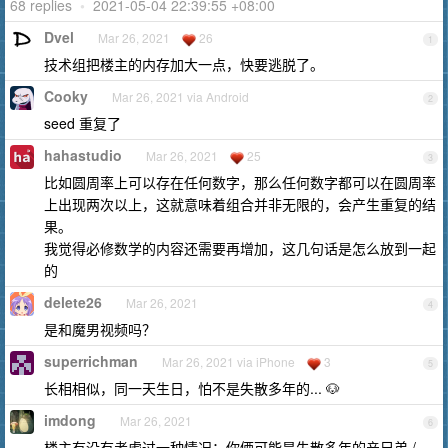
68 replies
•
2021-05-04 22:39:55 +08:00
Dvel
Mar 26, 2021
26
1
技术组把楼主的内存加大一点，快要逃脱了。
Cooky
Mar 26, 2021 via Android
2
seed 重复了
hahastudio
Mar 26, 2021
25
3
比如圆周率上可以存在任何数字，那么任何数字都可以在圆周率
上出现两次以上，这就意味着组合并非无限的，会产生重复的结
果。
我觉得必修数学的内容还需要再增加，这几句话是怎么放到一起
的
delete26
Mar 26, 2021
4
是和魔男视频吗？
superrichman
Mar 26, 2021 via iPhone
3
5
长相相似，同一天生日，怕不是失散多年的... 🐶
imdong
Mar 26, 2021
6
楼主有没有考虑过一种情况：你俩可能是失散多年的亲兄弟 /