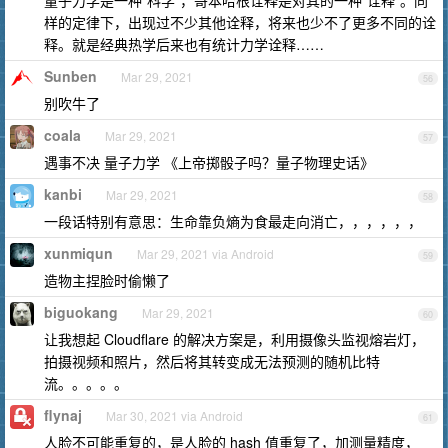
量子力学是一种“科学”，哥本哈根诠释是对其的一种“诠释”。同
样的定律下，出现过不少其他诠释，将来也少不了更多不同的诠
释。就是经典热学后来也有统计力学诠释……
Sunben
Mar 29, 2021
56
别吹牛了
coala
Mar 29, 2021
57
遇事不决 量子力学 《上帝掷骰子吗？量子物理史话》
kanbi
Mar 29, 2021
58
一段话特别有意思：生命靠负熵为食最走向消亡，，，，，，
xunmiqun
Mar 29, 2021 via Android
59
造物主捏脸时偷懒了
biguokang
Mar 29, 2021
60
让我想起 Cloudflare 的解决方案是，利用摄像头监视熔岩灯，
拍摄视频和照片，然后将其转变成无法预测的随机比特
流。。。。。
flynaj
Mar 30, 2021 via Android
61
人脸不可能重复的，是人脸的 hash 值重复了，加测量精度，