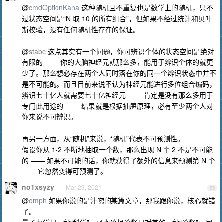
@
cmdOptionKana
这种随机且不重复也是数学上的随机，只不
过状态空间是“N 取 10 的所有组合”，但如果不经过统计和贝叶
斯校验，没有任何随机性存在的保证。
@
stabc
这点其实有一个问题，你可辨识个体的状态空间是绝对
有限的 —— 你的大脑神经元就那么多，能用于辨识个体的就更
少了。那么想必存在两个人同时落在你的同一个辨识状态中并不
是不可能的。而且目前来说不认为神经元能进行多位组合编码，
辨识七十亿人就需要七十亿神经元 —— 肯定是没有那么多用于
专门此用途的 —— 结果就是根据抽屉原理，必有至少两个人对
你来说不可辨识。
再另一方面，从“随机”来说，“随机”代表不可预测性。
假设你从 1-2 不断地抽取一个数，那么出现 N 个 2 不是不可能
的 —— 如果不可能的话，你就获得了额外的信息来预测第 N 个
—— 它忽然变得可预测了。
no1xsyzy
Mar 29, 2021
55
@
omph
如果你说的是汁唿的某篇文章，那我跟你说，核心就错
了。