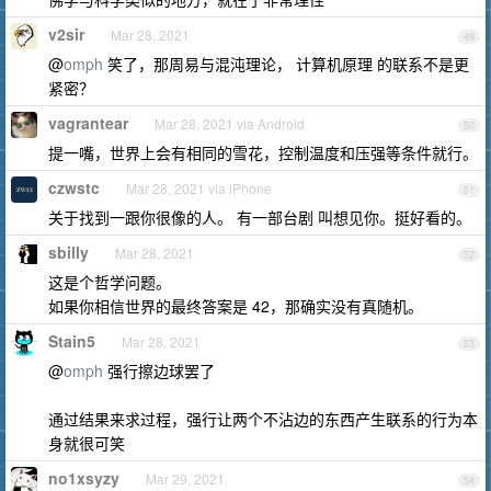
v2sir
Mar 28, 2021
49
@
omph
笑了，那周易与混沌理论， 计算机原理 的联系不是更
紧密？
vagrantear
Mar 28, 2021 via Android
50
提一嘴，世界上会有相同的雪花，控制温度和压强等条件就行。
czwstc
Mar 28, 2021 via iPhone
51
关于找到一跟你很像的人。 有一部台剧 叫想见你。挺好看的。
sbilly
Mar 28, 2021
52
这是个哲学问题。
如果你相信世界的最终答案是 42，那确实没有真随机。
Stain5
Mar 28, 2021
53
@
omph
强行擦边球罢了
通过结果来求过程，强行让两个不沾边的东西产生联系的行为本
身就很可笑
no1xsyzy
Mar 29, 2021
54