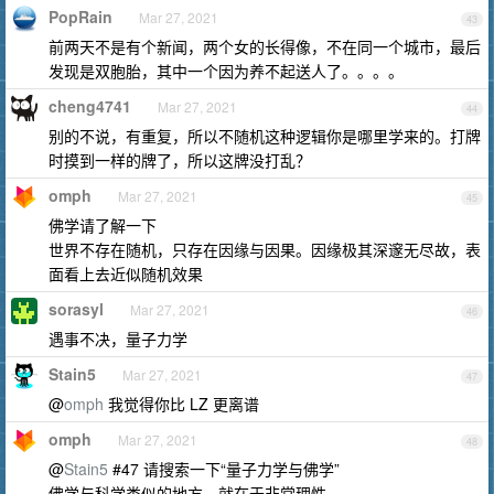
PopRain
Mar 27, 2021
43
前两天不是有个新闻，两个女的长得像，不在同一个城市，最后
发现是双胞胎，其中一个因为养不起送人了。。。。
cheng4741
Mar 27, 2021
44
别的不说，有重复，所以不随机这种逻辑你是哪里学来的。打牌
时摸到一样的牌了，所以这牌没打乱？
omph
Mar 27, 2021
45
佛学请了解一下
世界不存在随机，只存在因缘与因果。因缘极其深邃无尽故，表
面看上去近似随机效果
sorasyl
Mar 27, 2021
46
遇事不决，量子力学
Stain5
Mar 27, 2021
47
@
omph
我觉得你比 LZ 更离谱
omph
Mar 27, 2021
48
@
Stain5
#47 请搜索一下“量子力学与佛学”
佛学与科学类似的地方，就在于非常理性