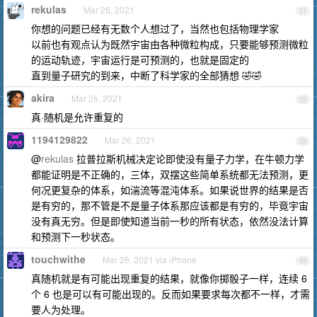
rekulas
Mar 26, 2021
31
你想的问题已经有无数个人想过了，当然也包括物理学家
以前也有观点认为既然宇宙由各种微粒构成，只要能够预测微粒
的运动轨迹，宇宙运行是可预测的，也就是固定的
直到量子研究的到来，中断了科学家的全部猜想 🤣🤣
akira
Mar 26, 2021
32
真·随机是允许重复的
1194129822
Mar 26, 2021
33
@
rekulas
拉普拉斯机械决定论即使没有量子力学，在牛顿力学
都能证明是不正确的，三体，双摆这些简单系统都无法预测，更
何况更复杂的体系，如湍流等混沌体系。如果说世界的结果是否
是有穷的，那不管是不是量子体系那应该都是有穷的，毕竟宇宙
没有真无穷。但是即使知道当前一秒的所有状态，依然没法计算
和预测下一秒状态。
touchwithe
Mar 26, 2021 via iPhone
34
真随机就是有可能出现重复的结果，就像你掷骰子一样，连续 6
个 6 也是可以有可能出现的。反而如果要求每次都不一样，才需
要人为处理。