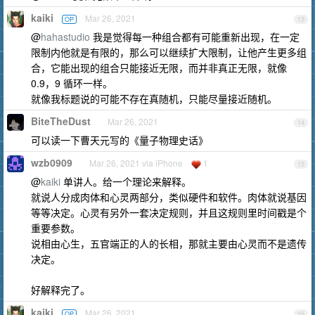
kaiki
Mar 26, 2021
OP
13
@
hahastudio
我是觉得每一种组合都有可能重新出现，在一定
限制内他就是有限的，那么可以继续扩大限制，让他产生更多组
合，它能出现的组合只能接近无限，而并非真正无限，就像
0.9，9 循环一样。
就像我标题说的可能不存在真随机，只能尽量接近随机。
BiteTheDust
Mar 26, 2021
14
可以读一下曹天元写的《量子物理史话》
wzb0909
Mar 26, 2021 via iPhone
1
15
@
kaiki
单讲人。给一个理论来解释。
就说人分成肉体和心灵两部分，类似硬件和软件。肉体就说基因
等等决定。心灵有另外一套决定规则，并且这规则里时间戳是个
重要参数。
说相由心生，五官端正的人的长相，那就主要由心灵而不是遗传
决定。
好解释完了。
kaiki
Mar 26, 2021
OP
16