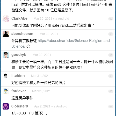
hash 位数可以解决。就像 md5 这种 16 位目前目前已经不用来
验证文件，就是因为 16 位已经重复了。
ClarkAbe
Mar 30, 2021 via Android
62
可能到你那里刚好忘了用 safe rand.....然后就出事了
abersheeran
Mar 30, 2021
63
计算机宗教教徒
https://aber.sh/articles/Science-Religion-and-
Science/
🙂
goodryb
Mar 30, 2021
64
和楼主长的一模一样，而且生日还是同一天，抛开什么随机数问
题，现实中最符合这种场景的怕不是双胞胎？
litchinn
Mar 31, 2021
65
好想看楼主和另外一位兄弟的照片
for8ever
Mar 31, 2021
66
这是灵异事件
0lobster0
Apr 2, 2021 via Android
67
1/3=0.33 （ 3 循环），