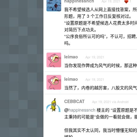
happinessnch
1
Apr 19, 2021
我不希望候选人从网上直接找答案，所
形题，用了 3 个工作日反复核对过。
“设置原题是不希望候选人花费太多时
对简历下点功夫。
“公序良俗所认可的吗”，不认可，招
吗。
leimao
Apr 19, 2021
当你发现作弊成为风气的时候，那这种
leimao
Apr 19, 2021
当然了，内卷的越厉害，八股文的风气
CEBBCAT
Apr 19, 2021 via Android
@
happinessnch
楼主的 “设置原题是
主秉持的可能是“会做的一看就会做，
但我其实不太认同，我当时懵懂无知的
嫉妒