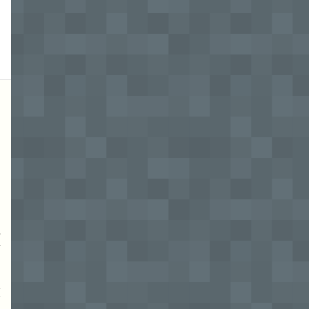
也
什
在