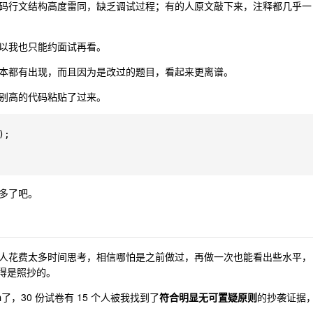
码行文结构高度雷同，缺乏调试过程；有的人原文敲下来，注释都几乎一
以我也只能约面试再看。
本都有出现，而且因为是改过的题目，看起来更离谱。
别高的代码粘贴了过来。
多了吧。
人花费太多时间思考，相信哪怕是之前做过，再做一次也能看出些水平，
觉得是照抄的。
了，30 份试卷有 15 个人被我找到了
符合明显无可置疑原则
的抄袭证据
n