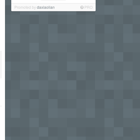
Promoted by
daxiaolian
PRO
，