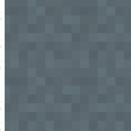
3
4
5
，
6
7