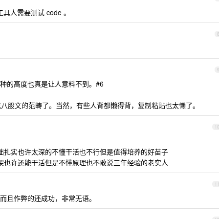
具人需要测试 code 。
种的高度也真是让人意料不到。#6
 早就成八股文的范畴了。当然，有些人背都懒得背，复制粘贴也太懒了。
1
基础扎实也许太深的不懂干活也不行但是值得培养的好苗子
框架也许还能干活但是不懂原理也不敢说三年经验的老实人
1
而且作弊的还成功，非常无语。