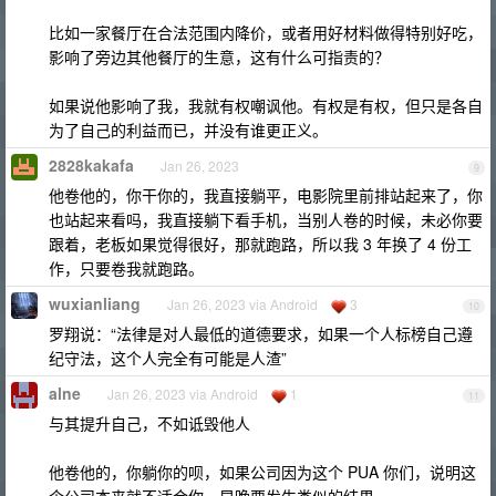
比如一家餐厅在合法范围内降价，或者用好材料做得特别好吃，
影响了旁边其他餐厅的生意，这有什么可指责的？
如果说他影响了我，我就有权嘲讽他。有权是有权，但只是各自
为了自己的利益而已，并没有谁更正义。
2828kakafa
Jan 26, 2023
9
他卷他的，你干你的，我直接躺平，电影院里前排站起来了，你
也站起来看吗，我直接躺下看手机，当别人卷的时候，未必你要
跟着，老板如果觉得很好，那就跑路，所以我 3 年换了 4 份工
作，只要卷我就跑路。
wuxianliang
Jan 26, 2023 via Android
3
10
罗翔说：“法律是对人最低的道德要求，如果一个人标榜自己遵
纪守法，这个人完全有可能是人渣”
alne
Jan 26, 2023 via Android
1
11
与其提升自己，不如诋毁他人
他卷他的，你躺你的呗，如果公司因为这个 PUA 你们，说明这