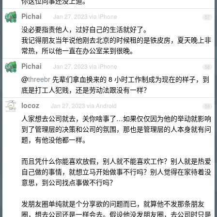
你这位同事还没上道。
Pichai
Jan 27, 2023 via iPhone
57
没必要指责他人，过好自己的生活就好了。
我记得朋友当年说他刚去北京的时候租的是铁皮房，夏天晚上非
常热，所以他一直在办公室呆到很晚。
Pichai
Jan 27, 2023 via iPhone
58
@
threebr
先辈们拿血换来的 8 小时工作制成为现在的样子，到
底是打工人犯贱，还是劳动法跟没有一样？
locoz
Jan 27, 2023 via Android
59
人家想去公司就去，关你啥事了…如果仅仅因为他的举动就影响
到了管理层的决策和公司的氛围，那也是管理层的人本身就有问
题，有他没他都一样。
而且凭什么你能喜欢放假，别人就不能喜欢工作？别人就是热爱
自己做的事情，就想立马开始做事不行吗？别人觉得在家待着没
意思，到公司找点事做不行吗？
发朋友圈单纯就是个分享欲的问题而已，就算他不发那条朋友
圈，想去公司还是一样会去。假设他没发朋友圈，去公司时只是