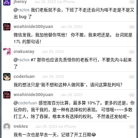
jheroy
Jan 26, 2023 via iPhone
18
@
razios
我们老板就不会，下班了不走还会问为啥不走是不是又
出 bug 了
woshinide300yuan
Jan 26, 2023
19
微信发我，我加他替你骂他！ 你不敢，我来吧还是。 台词就是
17L 的那句话！
otakustay
Jan 26, 2023
20
@
razios
#7 那你也应该先责怪你的老板不行，不要先内斗起来
了
coderluan
Jan 26, 2023
21
我的想法只是“我不想和这种人做同事”，请问这算批判吗？
woshinide300yuan
Jan 26, 2023
22
@
coderluan
感觉按百分比算，最多算 10%了。更多的还是，你
玩你的，我干我的，是一种有选择权的表现。 可惜哦~~~~多数
打工人，除了吞屎，根本木有选择的权利。 不然谁还发帖呢~
treblex
Jan 26, 2023 via iPhone
23
我有一次也是早去一天，记错了开工日期😂