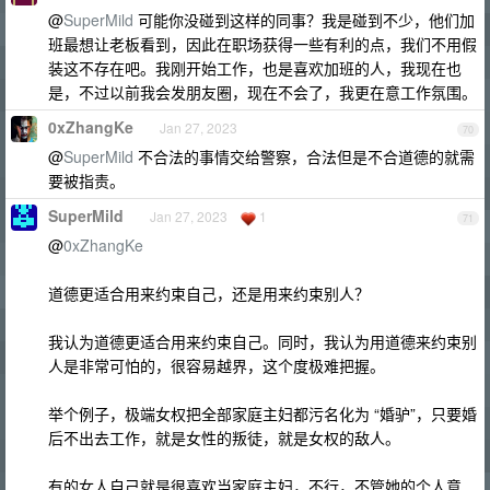
@
SuperMild
可能你没碰到这样的同事？我是碰到不少，他们加
班最想让老板看到，因此在职场获得一些有利的点，我们不用假
装这不存在吧。我刚开始工作，也是喜欢加班的人，我现在也
是，不过以前我会发朋友圈，现在不会了，我更在意工作氛围。
0xZhangKe
Jan 27, 2023
70
@
SuperMild
不合法的事情交给警察，合法但是不合道德的就需
要被指责。
SuperMild
Jan 27, 2023
1
71
@
0xZhangKe
道德更适合用来约束自己，还是用来约束别人？
我认为道德更适合用来约束自己。同时，我认为用道德来约束别
人是非常可怕的，很容易越界，这个度极难把握。
举个例子，极端女权把全部家庭主妇都污名化为 “婚驴”，只要婚
后不出去工作，就是女性的叛徒，就是女权的敌人。
有的女人自己就是很喜欢当家庭主妇，不行，不管她的个人意