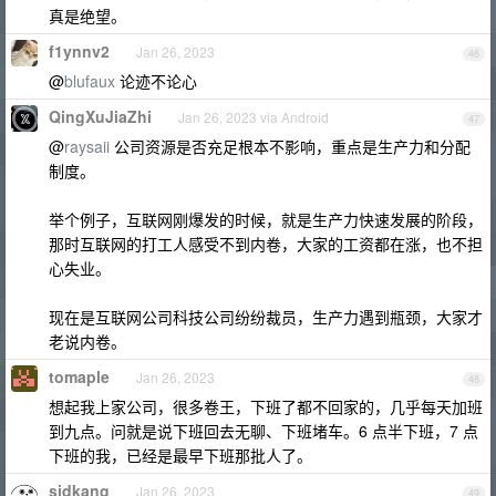
真是绝望。
f1ynnv2
Jan 26, 2023
46
@
blufaux
论迹不论心
QingXuJiaZhi
Jan 26, 2023 via Android
47
@
raysaii
公司资源是否充足根本不影响，重点是生产力和分配
制度。
举个例子，互联网刚爆发的时候，就是生产力快速发展的阶段，
那时互联网的打工人感受不到内卷，大家的工资都在涨，也不担
心失业。
现在是互联网公司科技公司纷纷裁员，生产力遇到瓶颈，大家才
老说内卷。
tomaple
Jan 26, 2023
48
想起我上家公司，很多卷王，下班了都不回家的，几乎每天加班
到九点。问就是说下班回去无聊、下班堵车。6 点半下班，7 点
下班的我，已经是最早下班那批人了。
sidkang
Jan 26, 2023
49