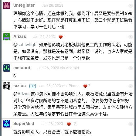
unregister
Jan 26, 2023
4
理解你这个心情，还在休假的我，想到开年后又是要被强制 996
，心情就不太好。现在就是打算准点下班，第二个就是下班后看
书学习，学习一会儿后下班
Arizas
Jan 26, 2023
1
5
@
softtwilight
如果他影响到老板对其他员工的工作的认定，可能
是，如果没有，那就是没有卷到，就像楼上说的，也许人家就是
不想在家呆着，发圈也是只是一个分享欲
metabot
Jan 26, 2023 via Android
6
6
razios
Jan 26, 2023 via iPhone
7
OP
7
@
Arizas
这种怎么可能不会影响别人，老板潜意识里就会有开始
对比，很多时候所谓的卷不是明着卷的。 你要努力你在家里好
好学习业务就行，家里呆不住城市里去图书馆，去其他安静地方
呆着去。大过年的法定节假日在单位这么高调干啥。
SuperMild
Jan 26, 2023
12
8
就算影响别人，只要合法，就不应被指责。