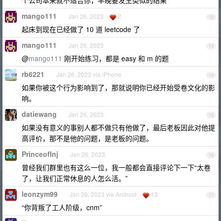
个公司本来就不适合你，早晚要发生类似的结果
mango111
Jan 26, 2023
2
12
起床到现在已经做了 10 道 leetcode 了
mango111
Jan 26, 2023
13
@
mango111
刚开始练习，都是 easy 和 m 的题
rb6221
Jan 26, 2023 via iPhone
14
如果你被这个行为影响到了，那就说明你已经开始受卷文化的影
响。
datiewang
Jan 26, 2023
15
如果没有意义的事别人都不做只有他做了，最后老板因此对他提
高评价，那不是他的问题，是老板的问题。
PrinceofInj
Jan 26, 2023
16
曾经我们群里也有这么一位，我一般都会直接评论下一下“太卷
了，让我们正常休息的人怎么活。”
leonzym99
Jan 26, 2023 via Android
13
17
“你背叛了工人阶级，cnm”