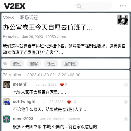
V2EX
职场话题
›
办公室卷王今天自愿去值班了…
By
razios
at Jan 26, 2023 · 10950 views
我们这种就算春节排班也是挂个名，领导没有强制性要求，这卷男自
动去值班了还发圈开张“迎客”了…
值班
迎客
卷王
强制性
76 replies
•
2023-01-30 22:13:22 +08:00
meathill
Jan 26, 2023
6
1
也许人家不太想呆在家里……
softtwilight
Jan 26, 2023
13
2
不论他什么原因，结果就是卷到别人了...
never2023
Jan 26, 2023 via Android
3
很多人去图书馆 书城 公园的…待在家没意思的