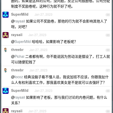
励的，如果是这样的公司，没问题，反正公司鼓励卷。公司分配
制度不奖励卷呢，这种行为就不好了吧。
SuperMild
Jan 27, 2023
64
@
raysaii
如果公司不奖励卷，那他的行为就不会影响其他人了
呀。对吧？
raysaii
Jan 27, 2023
65
@
SuperMild
哈哈哈，如果影响了老板呢？
threebr
Jan 27, 2023
66
@
Pichai
二者都有啊，你不能说因为劳动法是摆设了，打工人就
可以随便犯贱了
threebr
Jan 27, 2023
67
@
locoz
经典没脑子看不懂人话，我说加班不应该，你跟我扯什
么人有权利喜欢工作，那我喜欢美女是不是就可以去强奸了？
SuperMild
Jan 27, 2023
68
@
raysaii
如果影响了老板，那与我们讨论的内卷问题，有什么
关系？
raysaii
Jan 27, 2023
69