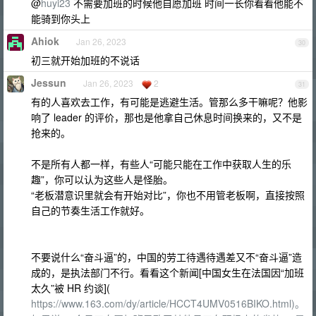
@
huyi23
不需要加班的时候他自愿加班 时间一长你看看他能不
能骑到你头上
Ahiok
Jan 26, 2023
30
初三就开始加班的不说话
Jessun
Jan 26, 2023
2
31
有的人喜欢去工作，有可能是逃避生活。管那么多干嘛呢？他影
响了 leader 的评价，那也是他拿自己休息时间换来的，又不是
抢来的。
不是所有人都一样，有些人“可能只能在工作中获取人生的乐
趣”，你可以认为这些人是怪胎。
“老板潜意识里就会有开始对比”，你也不用管老板啊，直接按照
自己的节奏生活工作就好。
不要说什么“奋斗逼”的，中国的劳工待遇待遇差又不“奋斗逼”造
成的，是执法部门不行。看看这个新闻[中国女生在法国因“加班
太久”被 HR 约谈](
https://www.163.com/dy/article/HCCT4UMV0516BIKO.html)。