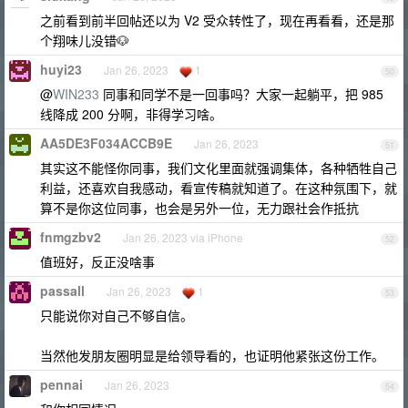
之前看到前半回帖还以为 V2 受众转性了，现在再看看，还是那
个翔味儿没错🐶
huyi23
Jan 26, 2023
1
50
@
WIN233
同事和同学不是一回事吗？大家一起躺平，把 985
线降成 200 分啊，非得学习啥。
AA5DE3F034ACCB9E
Jan 26, 2023
51
其实这不能怪你同事，我们文化里面就强调集体，各种牺牲自己
利益，还喜欢自我感动，看宣传稿就知道了。在这种氛围下，就
算不是你这位同事，也会是另外一位，无力跟社会作抵抗
fnmgzbv2
Jan 26, 2023 via iPhone
52
值班好，反正没啥事
passall
Jan 26, 2023
1
53
只能说你对自己不够自信。
当然他发朋友圈明显是给领导看的，也证明他紧张这份工作。
pennai
Jan 26, 2023
54