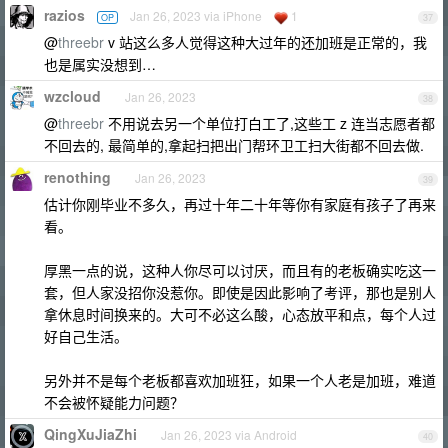
razios
Jan 26, 2023 via iPhone
1
OP
37
@
threebr
v 站这么多人觉得这种大过年的还加班是正常的，我
也是属实没想到…
wzcloud
Jan 26, 2023
38
@
threebr
不用说去另一个单位打白工了,这些工 z 连当志愿者都
不回去的, 最简单的,拿起扫把出门帮环卫工扫大街都不回去做.
renothing
Jan 26, 2023
39
估计你刚毕业不多久，再过十年二十年等你有家庭有孩子了再来
看。
厚黑一点的说，这种人你尽可以讨厌，而且有的老板确实吃这一
套，但人家没招你没惹你。即使是因此影响了考评，那也是别人
拿休息时间换来的。大可不必这么酸，心态放平和点，每个人过
好自己生活。
另外并不是每个老板都喜欢加班狂，如果一个人老是加班，难道
不会被怀疑能力问题？
QingXuJiaZhi
Jan 26, 2023 via Android
40