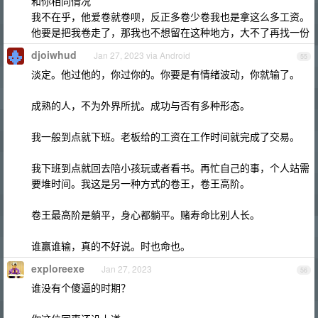
和你相同情况
我不在乎，他爱卷就卷呗，反正多卷少卷我也是拿这么多工资。
他要是把我卷走了，那我也不想留在这种地方，大不了再找一份
djoiwhud
Jan 27, 2023 via Android
55
淡定。他过他的，你过你的。你要是有情绪波动，你就输了。
成熟的人，不为外界所扰。成功与否有多种形态。
我一般到点就下班。老板给的工资在工作时间就完成了交易。
我下班到点就回去陪小孩玩或者看书。再忙自己的事，个人站需
要堆时间。我这是另一种方式的卷王，卷王高阶。
卷王最高阶是躺平，身心都躺平。赌寿命比别人长。
谁赢谁输，真的不好说。时也命也。
exploreexe
Jan 27, 2023
56
谁没有个傻逼的时期？