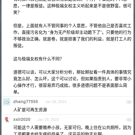
愿，一律是叛徒。这种极端女权主义听起来是不是很野蛮，很可
笑？
但是，上面就有人不管同事的个人意愿，不管他自己是否喜欢工
作，直接污名化为 “身为无产阶级却主动跪下了”。只要他的行为
不够政治正确，就是卷，就是损害了我们的利益，就是打工人的
叛徒。
这与极端女权有什么不同？
道德可以谈，可以大家分析分析，掰扯掰扯看一件具体的事情究
竟怎么好、怎么坏，这个可以讨论，但如果指责别人，要非常小
心操作才行，很容易弄巧成拙，很多道德问题不是表面那么简
单。
zhang77555
Jan 28, 2023
72
人矿是可再生资源
xsir2020
Jan 28, 2023
73
可能这个人需要赡养小孩，无家可归，晚上住在公共厕所，因为
工资都拿去给生病的母亲了，这妥妥的励志片啊。