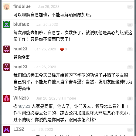
findblue
Jan 26, 2023
24
可以理解自愿加班，不能理解晒自愿加班。
blufaux
Jan 26, 2023
25
每次都能去加班，自愿卷，次数多了，就说明他是真心的热爱这
份工作！只是你不懂而已罢了！
huyi23
Jan 26, 2023
3
26
管你⚽️事
huyi23
Jan 26, 2023
27
我们班的卷王今天已经开始预习下学期的功课了并晒了朋友圈
自己躺平，不能允许他人当个奋斗逼？当然，发朋友圈这种行为
值得商榷
WIN233
Jan 26, 2023 via iPhone
28
@
huyi23
人家是同事，他去了，你们没去，领导怎么看？非工
作时间没必要去公司的，跑去公司加班败坏大环境恶心不恶心，
贱不贱啊？你说的是你同学，跟同事怎么比？
LZSZ
Jan 26, 2023
29