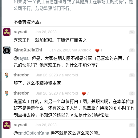
如果说“一个员工自愿加班导致了其他员工在职场上的劣势”，是
公司不行，劳动监察部门不行。
不要转嫁矛盾。
raysaii
Jan 26, 2023
32
喜欢工作，就加班呗。干嘛还广而告之
QingXuJiaZhi
Jan 26, 2023 via Android
1
33
@
raysaii
但是，大家在朋友圈不都是分享自己喜欢的东西，自
己的快乐吗？他喜欢工作，为什么不能分享？
threebr
Jan 26, 2023 via Android
34
服了，这么多精神资本家
threebr
Jan 26, 2023 via Android
7
35
说喜欢工作的，去另一个单位打白工啊，兼职去啊，在本单位加
班不是卷是什么，还有这么多人洗，先辈拿血换来的 8 小时工作
制直接丢掉，不知道的还以为 v 站是什么领导论坛
raysaii
Jan 26, 2023
36
@
cmdOptionKana
卷不就是这么这么来的嘛。