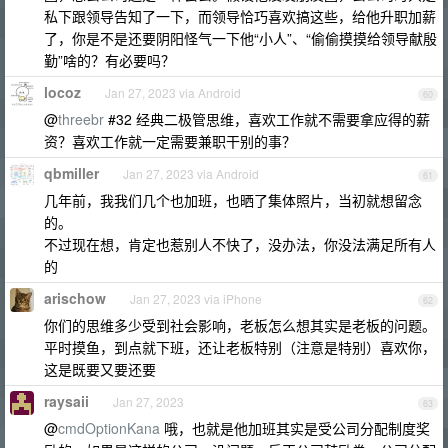
私下跟领导告知了一下，而领导恰巧喜欢搞这些，给他升职加薪
了，你是不是还要阴阳怪气一下他“小人”、“偷偷摸摸给领导献殷
勤”啥的？有必要吗？
locoz
Jan 27, 2023 via Android
60
@
threebr
#32 经典二极管思维，喜欢工作就不需要拿应得的薪
资？喜欢工作就一定需要兼职干别的事？
qbmiller
Jan 27, 2023 via Android
61
几年前，我我们几个也加班，也晒了集体照片，当初就想留念
的。
不过现在想，肯定也惹别人不快了，没办法，你没法满足所有人
的
arischow
Jan 27, 2023 via iPhone
62
你们的思维多少受到社会影响，老板怎么想其实是老板的问题。
平时摸鱼，到点就下班，还让老板特别（注意是特别）喜欢你，
这是既要又要还要
raysaii
Jan 27, 2023
63
@
cmdOptionKana
哦，也就是他加班其实是受公司分配制度奖