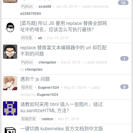
10
Python
•
axwz88
•
Jan 26, 2019
• Lastly replied by
a226679594
[菜鸟题] 所以 JS 要用 replace 替换全部网
址中的域名，应该怎么写执行最快？
问与答
•
ab
•
Dec 10, 2018
replace 替换富文本编辑器中的 url 却匹配
不到的问题
1
Python
•
chengxiao
•
Dec 6, 2018
• Lastly replied
by
chengxiao
遇到个 js 问题
9
程序员
•
Eugene1024
•
May 31, 2018
• Lastly
replied by
Eugene1024
请教如何采用 html 插入一张图片，绕过
su.sanitizeHTML 方法？
前端开发
•
rabitzn
•
Mar 27, 2018
一键切换 kubernetes 官方文档到中文版