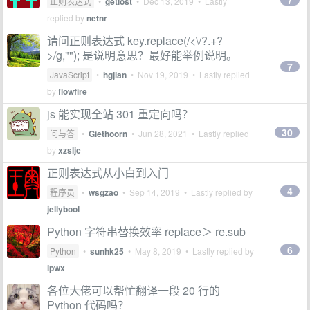
7
正则表达式
•
getlost
•
Dec 13, 2019
• Lastly
replied by
netnr
请问正则表达式 key.replace(/<\/?.+?
>/g,""); 是说明意思？最好能举例说明。
7
JavaScript
•
hgjian
•
Nov 19, 2019
• Lastly replied
by
flowfire
js 能实现全站 301 重定向吗？
30
问与答
•
Giethoorn
•
Jun 28, 2021
• Lastly replied
by
xzsljc
正则表达式从小白到入门
4
程序员
•
wsgzao
•
Sep 14, 2019
• Lastly replied by
jellybool
Python 字符串替换效率 replace＞ re.sub
6
Python
•
sunhk25
•
May 8, 2019
• Lastly replied by
ipwx
各位大佬可以帮忙翻译一段 20 行的
Python 代码吗？