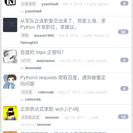
4
分享发现
•
yuanfnadi
•
Mar 9, 2018
• Lastly replied
by
yuanfnadi
从军队正连职复员出来了，现居上海，求
Python 开发职位，求建议。
38
求职
•
jessun1990
•
Mar 8, 2018
• Lastly replied by
Yafeng043
百度的 https 正常吗？
3
HTTP
•
wwjvtwoex
•
Jan 26, 2019
• Lastly replied
by
dooonabe
Python3 requests 爬取百度，遇到被重定
向问题
6
问与答
•
cwlmxwb
•
May 27, 2017
• Lastly replied
by
cwlmxwb
正则表达式求助 \w{0,}<[^/dt]
10
正则表达式
•
teemoer
•
Apr 18, 2017
• Lastly
replied by
teemoer