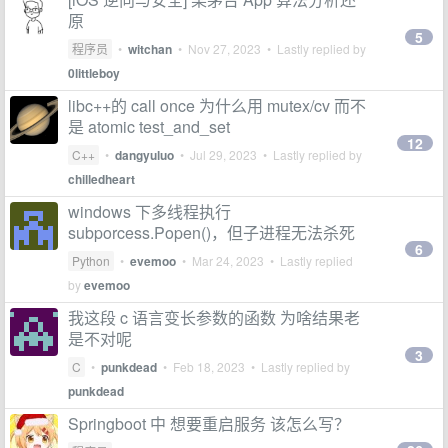
原
5
程序员
•
witchan
•
Nov 27, 2023
• Lastly replied by
0littleboy
libc++的 call once 为什么用 mutex/cv 而不
是 atomic test_and_set
12
C++
•
dangyuluo
•
Jul 29, 2023
• Lastly replied by
chilledheart
windows 下多线程执行
subporcess.Popen()，但子进程无法杀死
6
Python
•
evemoo
•
Mar 24, 2023
• Lastly replied
by
evemoo
我这段 c 语言变长参数的函数 为啥结果老
是不对呢
3
C
•
punkdead
•
Feb 18, 2023
• Lastly replied by
punkdead
Springboot 中 想要重启服务 该怎么写？