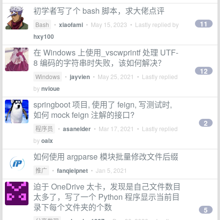
初学者写了个 bash 脚本，求大佬点评
11
Bash
•
xiaofami
•
May 15, 2023
• Lastly replied by
hxy100
在 Windows 上使用_vscwprintf 处理 UTF-
8 编码的字符串时失败，该如何解决？
12
Windows
•
jayvien
•
May 25, 2021
• Lastly replied
by
nvioue
springboot 项目, 使用了 feign, 写测试时,
如何 mock feign 注解的接口?
2
程序员
•
asanelder
•
Mar 17, 2021
• Lastly replied
by
oaix
如何使用 argparse 模块批量修改文件后缀
推广
•
fanqieipnet
•
Jan 5, 2021
迫于 OneDrive 太卡，发现是自己文件数目
太多了，写了一个 Python 程序显示当前目
录下每个文件夹的个数
5