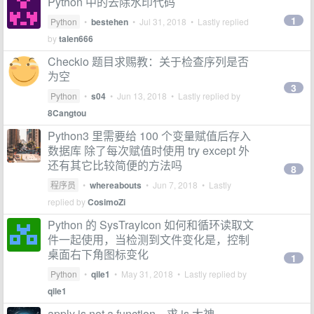
Python 中的去除水印代码
1
Python
•
bestehen
•
Jul 31, 2018
• Lastly replied
by
talen666
Checkio 题目求赐教：关于检查序列是否
为空
3
Python
•
s04
•
Jun 13, 2018
• Lastly replied by
8Cangtou
Python3 里需要给 100 个变量赋值后存入
数据库 除了每次赋值时使用 try except 外
还有其它比较简便的方法吗
8
程序员
•
whereabouts
•
Jun 7, 2018
• Lastly
replied by
CosimoZi
Python 的 SysTrayIcon 如何和循环读取文
件一起使用，当检测到文件变化是，控制
桌面右下角图标变化
1
Python
•
qile1
•
May 31, 2018
• Lastly replied by
qile1
apply is not a function，求 js 大神