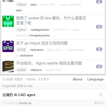
2
Python
•
wlxz
•
Dec 6, 2017
• Lastly replied by
wlxz
使用了 socket 的 dns 缓存，为什么速度还
变慢了呢
3
Python
•
noobpythoner
•
Oct 8, 2017
• Lastly
replied by
mengskysama
关于 go import 自定义包的问题
5
问与答
•
nickname
•
Sep 4, 2017
• Lastly replied
by
nickname
不动就问， Nginx rewrite 规则设置问题
3
NGINX
•
thiszero
•
Aug 29, 2017
© 2026 V2EX · 142ms · 3.9.8.5
About
·
Language
Forgent3D 云端 AI CAD
›
云端的 AI CAD agent
Promoted by
NullIsLife
PRO