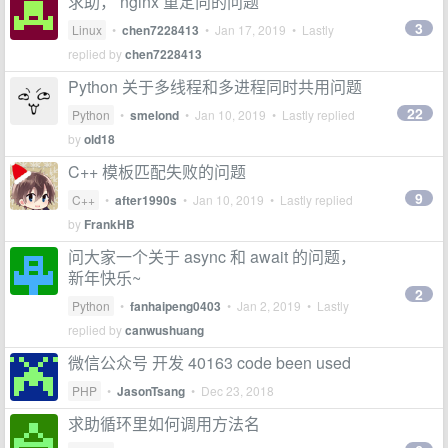
求助， nginx 重定向的问题
3
Linux
•
chen7228413
•
Jan 17, 2019
• Lastly
replied by
chen7228413
Python 关于多线程和多进程同时共用问题
22
Python
•
smelond
•
Jan 10, 2019
• Lastly replied
by
old18
C++ 模板匹配失败的问题
9
C++
•
after1990s
•
Jan 10, 2019
• Lastly replied
by
FrankHB
问大家一个关于 async 和 await 的问题，
新年快乐~
2
Python
•
fanhaipeng0403
•
Jan 2, 2019
• Lastly
replied by
canwushuang
微信公众号 开发 40163 code been used
PHP
•
JasonTsang
•
Dec 23, 2018
求助循环里如何调用方法名