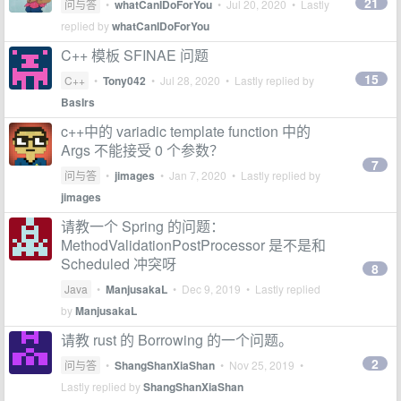
21
问与答
•
whatCanIDoForYou
•
Jul 20, 2020
• Lastly
replied by
whatCanIDoForYou
C++ 模板 SFINAE 问题
15
C++
•
Tony042
•
Jul 28, 2020
• Lastly replied by
BasIrs
c++中的 variadic template function 中的
Args 不能接受 0 个参数？
7
问与答
•
jimages
•
Jan 7, 2020
• Lastly replied by
jimages
请教一个 Spring 的问题：
MethodValidationPostProcessor 是不是和
Scheduled 冲突呀
8
Java
•
ManjusakaL
•
Dec 9, 2019
• Lastly replied
by
ManjusakaL
请教 rust 的 Borrowing 的一个问题。
2
问与答
•
ShangShanXiaShan
•
Nov 25, 2019
•
Lastly replied by
ShangShanXiaShan