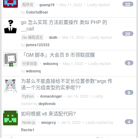
22
程序员
•
guang19
•
May 11, 2022
• Lastly replied
by
ColorfulBoar
go 怎么实现 方法前置操作 类似 PHP 的
__call
20
Go 编程语言
•
dzdh
•
Mar 12, 2022
• Lastly replied
by
james122333
「GM 脚本」大会员 B 币领取提醒
6
分享创造
•
wdssmq
•
May 1, 2022
• Lastly replied
by
wdssmq
为甚么不能直接给不定长位置参数*args 传
递一个元组类型的实参呢??
9
Python
•
AnnanAngel
•
Jan 16, 2022
• Lastly
replied by
deplivesb
如何根据 v8 来适配代码?
4
Node.js
•
wszgrcy
•
Jan 5, 2022
• Lastly replied by
Rache1