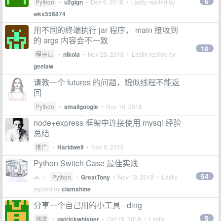
6
Python
•
u2gign
•
Dec 6, 2018
• Lastly replied by
wkx556874
用不同的终端执行 jar 程序， main 接收到
的 args 内容会不一致
10
程序员
•
nikola
•
Nov 23, 2018
• Lastly replied by
geelaw
请教一个 futures 的问题，貌似线程不能返
回
Python
•
smallgoogle
•
Nov 16, 2018
node+express 框架中连接使用 mysql 经验
总结
推广
•
Harldwell
•
Nov 9, 2018
Python Switch Case 最佳实践
54
1
Python
•
GreatTony
•
Nov 13, 2018
• Lastly
replied by
clamshine
分享一个自己用的小工具 - ding
5
咖啡
•
patrickwhisper
•
Oct 15, 2018
• Lastly