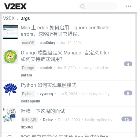
V2EX
args
›
Mac 上 edge 如何启用 --ignore-certificate-
errors，忽略所有证书错误，
macOS
•
sud0day
•
Jan 19, 2024
Django 模型自定义 Manager 自定义 filter
如何支持链式调用？
4
Django
•
coolair
•
Jan 5, 2024
• Lastly replied by
param
Python 如何实现单例模式
9
Python
•
zywscq
•
Jan 5, 2024
• Lastly replied by
lolizeppelin
吐槽一下这周的面试
15
职场话题
•
Delav
•
Dec 18, 2023
• Lastly replied by
dz5362
[iOS 逆向与安全] 某茅台 App 算法分析还