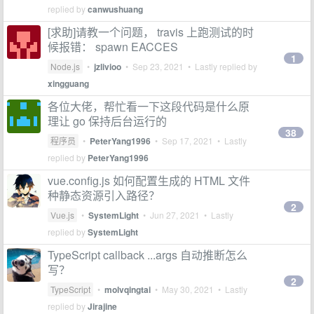
replied by
canwushuang
[求助]请教一个问题， travis 上跑测试的时
候报错： spawn EACCES
1
Node.js
•
jzlivioo
•
Sep 23, 2021
• Lastly replied by
xingguang
各位大佬，帮忙看一下这段代码是什么原
理让 go 保持后台运行的
38
程序员
•
PeterYang1996
•
Sep 17, 2021
• Lastly
replied by
PeterYang1996
vue.config.js 如何配置生成的 HTML 文件
种静态资源引入路径？
2
Vue.js
•
SystemLight
•
Jun 27, 2021
• Lastly
replied by
SystemLight
TypeScript callback ...args 自动推断怎么
写？
2
TypeScript
•
molvqingtai
•
May 30, 2021
• Lastly
replied by
Jirajine