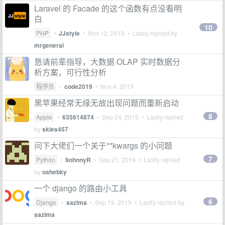
Laravel 的 Facade 的这个函数有点没看明
白
10
PHP
•
JJstyle
•
Nov 12, 2019
• Lastly replied by
mrgeneral
恳请前辈指导，大数据 OLAP 实时数据分
析方案，可行性分析
程序员
•
code2019
•
Nov 4, 2019
黑苹果经常无缘无故出现问题而重新启动
8
Apple
•
635614874
•
Sep 24, 2019
• Lastly replied
by
skies457
问下大佬们一个关于**kwargs 的小问题
7
Python
•
9ohnnyR
•
Sep 21, 2019
• Lastly replied
by
oahebky
一个 django 的路由小工具
6
Django
•
sazima
•
Sep 19, 2019
• Lastly replied by
sazima