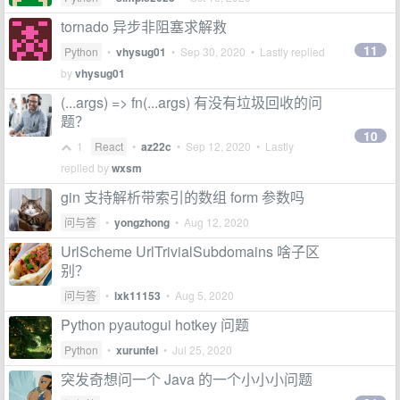
tornado 异步非阻塞求解救
11
Python
•
vhysug01
•
Sep 30, 2020
• Lastly replied
by
vhysug01
(...args) => fn(...args) 有没有垃圾回收的问
题？
10
1
React
•
az22c
•
Sep 12, 2020
• Lastly
replied by
wxsm
gin 支持解析带索引的数组 form 参数吗
问与答
•
yongzhong
•
Aug 12, 2020
UrlScheme UrlTrivialSubdomains 啥子区
别？
问与答
•
lxk11153
•
Aug 5, 2020
Python pyautogui hotkey 问题
Python
•
xurunfei
•
Jul 25, 2020
突发奇想问一个 Java 的一个小小小问题