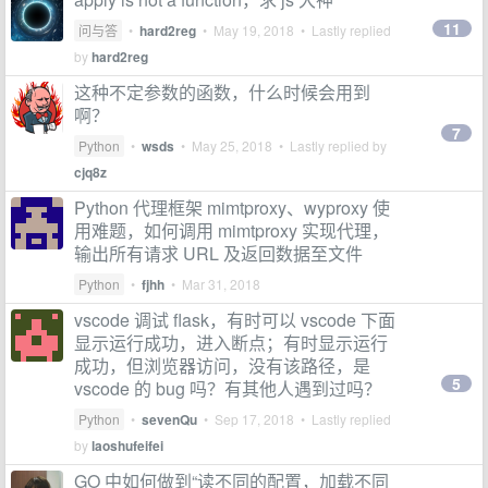
11
问与答
•
hard2reg
•
May 19, 2018
• Lastly replied
by
hard2reg
这种不定参数的函数，什么时候会用到
啊？
7
Python
•
wsds
•
May 25, 2018
• Lastly replied by
cjq8z
Python 代理框架 mimtproxy、wyproxy 使
用难题，如何调用 mimtproxy 实现代理，
输出所有请求 URL 及返回数据至文件
Python
•
fjhh
•
Mar 31, 2018
vscode 调试 flask，有时可以 vscode 下面
显示运行成功，进入断点；有时显示运行
成功，但浏览器访问，没有该路径，是
5
vscode 的 bug 吗？有其他人遇到过吗？
Python
•
sevenQu
•
Sep 17, 2018
• Lastly replied
by
laoshufeifei
GO 中如何做到“读不同的配置，加载不同