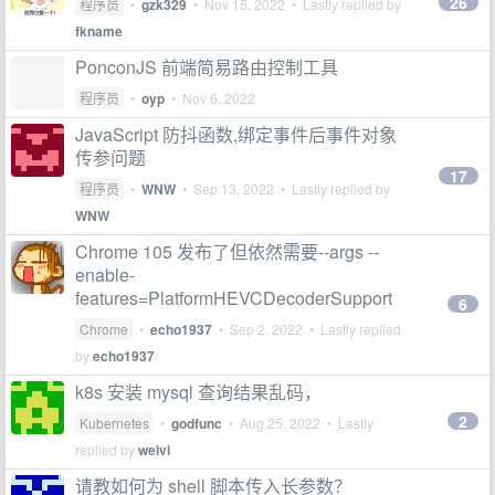
26
程序员
•
gzk329
•
Nov 15, 2022
• Lastly replied by
fkname
PonconJS 前端简易路由控制工具
程序员
•
oyp
•
Nov 6, 2022
JavaScript 防抖函数,绑定事件后事件对象
传参问题
17
程序员
•
WNW
•
Sep 13, 2022
• Lastly replied by
WNW
Chrome 105 发布了但依然需要--args --
enable-
features=PlatformHEVCDecoderSupport
6
Chrome
•
echo1937
•
Sep 2, 2022
• Lastly replied
by
echo1937
k8s 安装 mysql 查询结果乱码，
2
Kubernetes
•
godfunc
•
Aug 25, 2022
• Lastly
replied by
weivi
请教如何为 shell 脚本传入长参数？