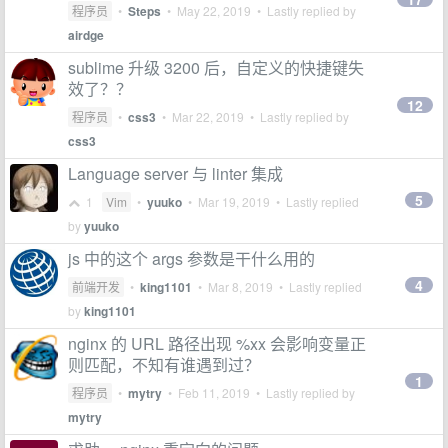
程序员
•
Steps
•
May 22, 2019
• Lastly replied by
airdge
sublime 升级 3200 后，自定义的快捷键失
效了？？
12
程序员
•
css3
•
Mar 22, 2019
• Lastly replied by
css3
Language server 与 linter 集成
5
1
Vim
•
yuuko
•
Mar 19, 2019
• Lastly replied
by
yuuko
js 中的这个 args 参数是干什么用的
4
前端开发
•
king1101
•
Mar 8, 2019
• Lastly replied
by
king1101
nginx 的 URL 路径出现 %xx 会影响变量正
则匹配，不知有谁遇到过？
1
程序员
•
mytry
•
Feb 11, 2019
• Lastly replied by
mytry