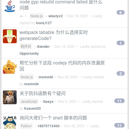
node gyp rebuild command failed 是什么
问题
6
1
Node.js
•
wiselyv2
•
Dec 18, 2021
• Lastly
replied by
IvanLi127
webpack tabable 为什么选择实时
generateCode?
1
程序员
•
Alander
•
Dec 10, 2021
• Lastly replied by
Opportunity
帮忙分析下这段 nodejs 代码的内存泄漏原
因
3
Node.js
•
msmmbl
•
Nov 22, 2021
• Lastly replied
by
msmmbl
关于防抖函数有个疑问
11
JavaScript
•
Gaays
•
Nov 5, 2021
• Lastly replied
by
Kasumi20
询问大佬们一个 shell 脚本的问题
11
Python
•
18870715400
•
Nov 20, 2021
• Lastly