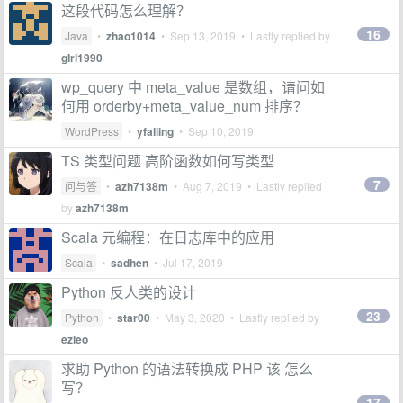
这段代码怎么理解？
16
Java
•
zhao1014
•
Sep 13, 2019
• Lastly replied by
gIrl1990
wp_query 中 meta_value 是数组，请问如
何用 orderby+meta_value_num 排序？
WordPress
•
yfalling
•
Sep 10, 2019
TS 类型问题 高阶函数如何写类型
7
问与答
•
azh7138m
•
Aug 7, 2019
• Lastly replied
by
azh7138m
Scala 元编程：在日志库中的应用
Scala
•
sadhen
•
Jul 17, 2019
Python 反人类的设计
23
Python
•
star00
•
May 3, 2020
• Lastly replied by
ezleo
求助 Python 的语法转换成 PHP 该 怎么
写？
17