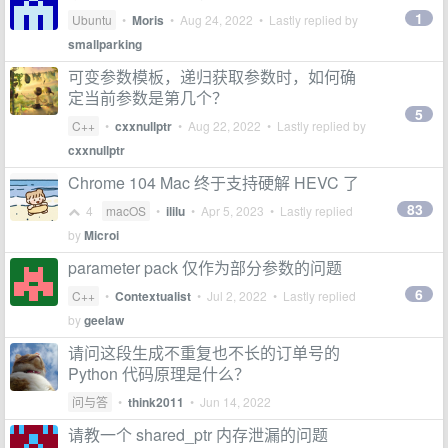
1
Ubuntu
•
Moris
•
Aug 24, 2022
• Lastly replied by
smallparking
可变参数模板，递归获取参数时，如何确
定当前参数是第几个？
5
C++
•
cxxnullptr
•
Aug 22, 2022
• Lastly replied by
cxxnullptr
Chrome 104 Mac 终于支持硬解 HEVC 了
83
4
macOS
•
ililu
•
Apr 5, 2023
• Lastly replied
by
Microi
parameter pack 仅作为部分参数的问题
6
C++
•
Contextualist
•
Jul 2, 2022
• Lastly replied
by
geelaw
请问这段生成不重复也不长的订单号的
Python 代码原理是什么？
问与答
•
think2011
•
Jun 14, 2022
请教一个 shared_ptr 内存泄漏的问题