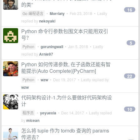
的类”
16
Go 编程语言
•
Morriaty
•
Feb 23, 2018
• Lastly
replied by
nekoyaki
Python 命令行参数包围文本只能用双引
号？
5
Python
•
goruningwall
•
Jan 5, 2018
• Lastly
replied by
Arnie97
Python 如何传递参数, 在子函数还能有智
能提示(Auto Complete)[PyCharm]
22
Python
•
wzw
•
Dec 19, 2017
• Lastly replied by
wzw
代码架构设计-1.为什么要做好代码架构设
计
10
程序员
•
yeyuexia
•
Dec 14, 2017
• Lastly replied
by
micean
怎么将 tuple 作为 torndb 查询的 params
传进去？