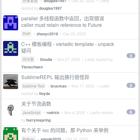
分享发现
•
douglas1997
•
Dec 30, 2020
• Lastly
replied by
douglas1997
parallel 多线程函数中返回，出现错误
caller must retain reference to Future
PHP
•
zhaoyc2018
•
Dec 23, 2020
C++ 模板编程 - variadic template - unpack
疑问
3
问与答
•
Stoulla
•
Nov 27, 2020
• Lastly replied by
Yienschwen
SublimeREPL 输出换行很怪异
5
Sublime Text
•
brucmao
•
Nov 17, 2020
• Lastly
replied by
floyda
关于节流函数
6
JavaScript
•
rodrick
•
Nov 4, 2020
• Lastly replied
by
hurrytospring
有个关于 ioc 的问题，那 Python 来举例
Python
•
simple2025
•
Oct 16, 2020